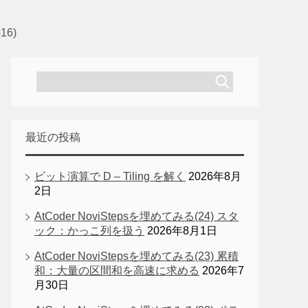
6)
最近の投稿
ビット演算で D – Tiling を解く
2026年8月
2日
AtCoder NoviStepsを埋めてみる(24) スタ
ック：かっこ列を扱う
2026年8月1日
AtCoder NoviStepsを埋めてみる(23) 累積
和：大量の区間和を高速に求める
2026年7
月30日