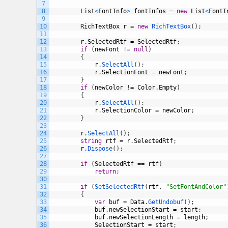
7
8
List
<
FontInfo
>
fontInfos
=
new
List
<
FontI
9
10
RichTextBox
r
=
new
RichTextBox
(
)
;
11
12
r
.
SelectedRtf
=
SelectedRtf
;
13
if
(
newFont
!
=
null
)
14
{
15
r
.
SelectAll
(
)
;
16
r
.
SelectionFont
=
newFont
;
17
}
18
if
(
newColor
!
=
Color
.
Empty
)
19
{
20
r
.
SelectAll
(
)
;
21
r
.
SelectionColor
=
newColor
;
22
}
23
24
r
.
SelectAll
(
)
;
25
string
rtf
=
r
.
SelectedRtf
;
26
r
.
Dispose
(
)
;
27
28
if
(
SelectedRtf
==
rtf
)
29
return
;
30
31
if
(
SetSelectedRtf
(
rtf
,
"SetFontAndColor"
32
{
33
var
buf
=
Data
.
GetUndobuf
(
)
;
34
buf
.
newSelectionStart
=
start
;
35
buf
.
newSelectionLength
=
length
;
36
SelectionStart
=
start
;