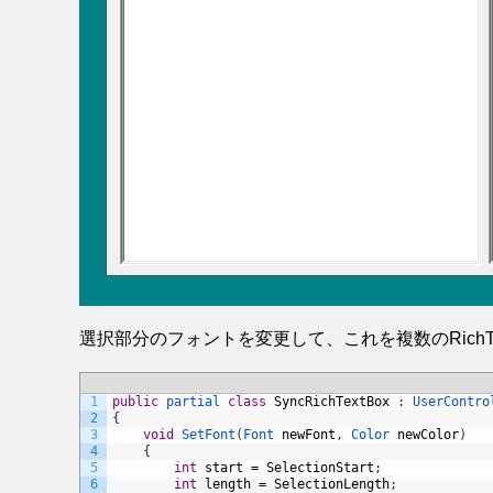
選択部分のフォントを変更して、これを複数のRichTe
1
public
partial 
class
SyncRichTextBox
:
UserContro
2
{
3
void
SetFont
(
Font 
newFont
,
Color 
newColor
)
4
{
5
int
start
=
SelectionStart
;
6
int
length
=
SelectionLength
;