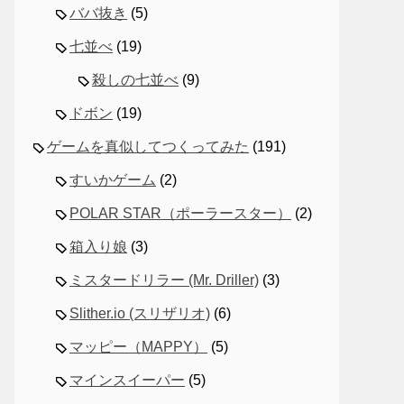
ババ抜き
(5)
七並べ
(19)
殺しの七並べ
(9)
ドボン
(19)
ゲームを真似してつくってみた
(191)
すいかゲーム
(2)
POLAR STAR（ポーラースター）
(2)
箱入り娘
(3)
ミスタードリラー (Mr. Driller)
(3)
Slither.io (スリザリオ)
(6)
マッピー（MAPPY）
(5)
マインスイーパー
(5)