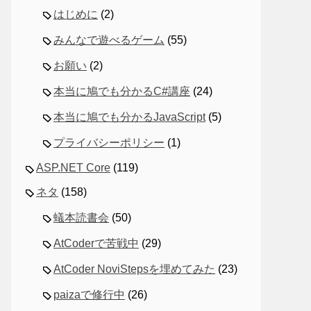
はじめに
(2)
みんなで遊べるゲーム
(55)
お願い
(2)
本当に鳩でも分かるC#講座
(24)
本当に鳩でも分かるJavaScript
(5)
プライバシーポリシー
(1)
ASP.NET Core
(119)
ネタ
(158)
蟻本読書会
(50)
AtCoderで苦戦中
(29)
AtCoder NoviStepsを埋めてみた
(23)
paizaで修行中
(26)