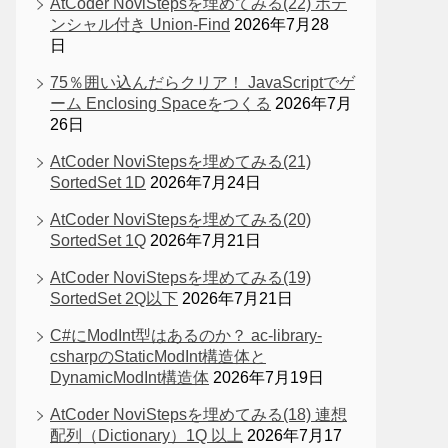
AtCoder NoviStepsを埋めてみる(22) ポテ
ンシャル付き Union-Find
2026年7月28
日
75％囲い込んだらクリア！ JavaScriptでゲ
ーム Enclosing Spaceをつくる
2026年7月
26日
AtCoder NoviStepsを埋めてみる(21)
SortedSet 1D
2026年7月24日
AtCoder NoviStepsを埋めてみる(20)
SortedSet 1Q
2026年7月21日
AtCoder NoviStepsを埋めてみる(19)
SortedSet 2Q以下
2026年7月21日
C#にModInt型はあるのか？ ac-library-
csharpのStaticModInt構造体と
DynamicModInt構造体
2026年7月19日
AtCoder NoviStepsを埋めてみる(18) 連想
配列（Dictionary）1Q 以上
2026年7月17