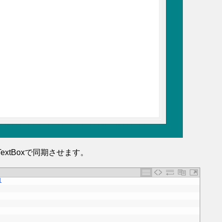
xtBoxで同期させます。
l