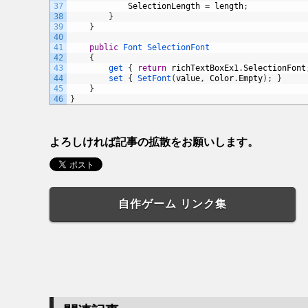
37
SelectionLength
=
length
;
38
}
39
}
40
41
public
Font
SelectionFont
42
{
43
get
{
return
richTextBoxEx1
.
SelectionFont
44
set
{
SetFont
(
value
,
Color
.
Empty
)
;
}
45
}
46
}
よろしければ記事の拡散をお願いします。
自作ゲーム リンク集