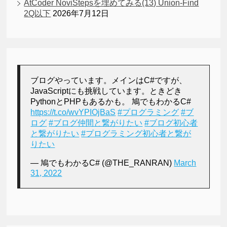
AtCoder NoviStepsを埋めてみる(13) Union-Find
2Q以下
2026年7月12日
ブログやっています。メインはC#ですが、
JavaScriptにも挑戦しています。ときどき
PythonとPHPもあるかも。 鳩でもわかるC#
https://t.co/wvYPIOjBaS
#プログラミング
#ブ
ログ
#ブログ仲間と繋がりたい
#ブログ初心者
と繋がりたい
#プログラミング初心者と繋が
りたい
— 鳩でもわかるC# (@THE_RANRAN)
March
31, 2022