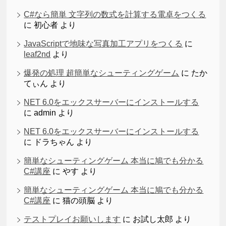
C#なら簡単 文字列の数式を計算する電卓をつくる
に
初心者
より
JavaScriptで地味な写真加工アプリをつくる
に
leaf2nd
より
爆発の処理 超簡単なシューティングゲーム
に
たか
てぃん
より
NET 6.0をエックスサーバーにインストールする
に
admin
より
NET 6.0をエックスサーバーにインストールする
に
ドラちゃん
より
簡単なシューティングゲーム 本当に鳩でも分かる
C#講座
に
やす
より
簡単なシューティングゲーム 本当に鳩でも分かる
C#講座
に
猫の頭脳
より
テストプレイお願いします
に
お試し太郎
より