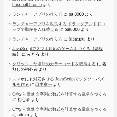
baseball bros io
より
ランチャーアプリの作り方
に
pal8000
より
ランチャーアプリを改良する ドラッグアンドドロ
ップで順序を入れ替える
に
pal8000
より
ランチャーアプリの作り方
に
無知無知
より
JavaScriptでスマホ対応のゲームをつくる【基礎
編】
に
みどろ
より
クリックした場所のカラーコードを取得する
に
名
無しの初心者
より
スマホにも対応させる JavaScriptでジグソーパズ
ルを作る
に
田中寛一
より
C#なら簡単 文字列の数式を計算する電卓をつくる
に
初心者
より
C#なら簡単 文字列の数式を計算する電卓をつくる
に
admin
より