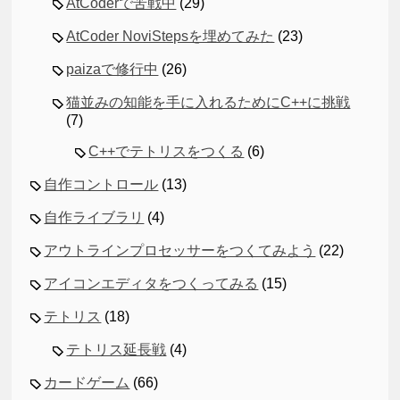
AtCoderで苦戦中
(29)
AtCoder NoviStepsを埋めてみた
(23)
paizaで修行中
(26)
猫並みの知能を手に入れるためにC++に挑戦
(7)
C++でテトリスをつくる
(6)
自作コントロール
(13)
自作ライブラリ
(4)
アウトラインプロセッサーをつくてみよう
(22)
アイコンエディタをつくってみる
(15)
テトリス
(18)
テトリス延長戦
(4)
カードゲーム
(66)