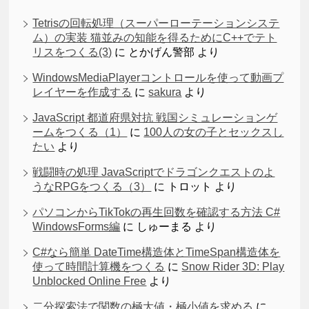
Tetrisの回転処理（スーパーローテーションシステ
ム）の実装 猫並みの知能を得るためにC++でテト
リスをつくる(3)
に
とかげん警部
より
WindowsMediaPlayerコントロールを使って動画プ
レイヤーを作成する
に
sakura
より
JavaScript 都道府県対抗 戦国シミュレーションゲ
ームをつくる（1）
に
100人の女の子とセックスし
たい
より
戦闘時の処理 JavaScriptでドラゴンクエストのよ
うなRPGをつくる（3）
に
トロット
より
パソコンからTikTokの再生回数を確認する方法 C#
WindowsForms編
に
しゅーまる
より
C#なら簡単 DateTime構造体とTimeSpan構造体を
使って時間計算機をつくる
に
Snow Rider 3D: Play
Unblocked Online Free
より
二分探索法で関数の極大値・極小値を求める
に