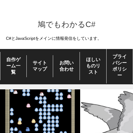
鳩でもわかるC#
C#とJavaScriptをメインに情報発信をしています。
プライ
自作ゲ
ほしい
サイト
お問い
バシー
ーム一
ものリ
マップ
合わせ
ポリシ
覧
スト
ー