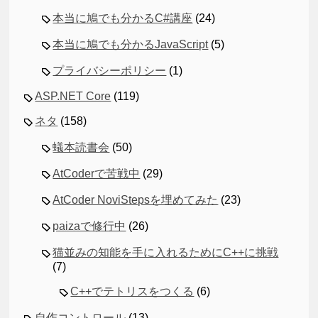
本当に鳩でも分かるC#講座
(24)
本当に鳩でも分かるJavaScript
(5)
プライバシーポリシー
(1)
ASP.NET Core
(119)
ネタ
(158)
蟻本読書会
(50)
AtCoderで苦戦中
(29)
AtCoder NoviStepsを埋めてみた
(23)
paizaで修行中
(26)
猫並みの知能を手に入れるためにC++に挑戦
(7)
C++でテトリスをつくる
(6)
自作コントロール
(13)