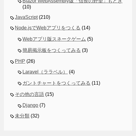
Blazor WebAssembly版「信長の野望」もどき
(10)
JavaScript
(210)
Node.jsでWebアプリをつくる
(14)
Webアプリ版スネークゲーム
(5)
簡易掲示板をつくってみる
(3)
PHP
(26)
Laravel（ララベル）
(4)
ガントチャートをつくってみる
(11)
その他の言語
(15)
Django
(7)
未分類
(32)