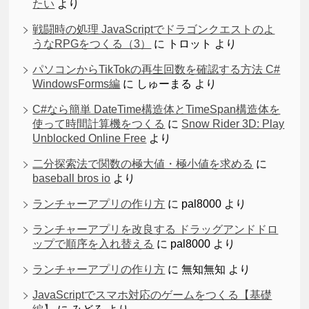
たい
より
戦闘時の処理 JavaScriptでドラゴンクエストのよ
うなRPGをつくる（3）
に
トロット
より
パソコンからTikTokの再生回数を確認する方法 C#
WindowsForms編
に
しゅーまる
より
C#なら簡単 DateTime構造体とTimeSpan構造体を
使って時間計算機をつくる
に
Snow Rider 3D: Play
Unblocked Online Free
より
二分探索法で関数の極大値・極小値を求める
に
baseball bros io
より
ランチャーアプリの作り方
に
pal8000
より
ランチャーアプリを改良する ドラッグアンドドロ
ップで順序を入れ替える
に
pal8000
より
ランチャーアプリの作り方
に
無知無知
より
JavaScriptでスマホ対応のゲームをつくる【基礎