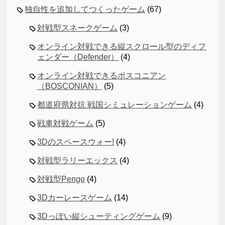
独自性を追加してつくったゲーム
(67)
対戦型スネークゲーム
(3)
オンライン対戦できる縦スクロール型のディフ
ェンダー（Defender）
(4)
オンライン対戦できるボスコニアン
（BOSCONIAN）
(5)
都道府県対抗 戦国シミュレーションゲーム
(4)
戦車対戦ゲーム
(5)
3Dのスペースウォー!
(4)
対戦型ラリーエックス
(4)
対戦型Pengo
(4)
3Dカーレースゲーム
(14)
3Dっぽい縦シューティングゲーム
(9)