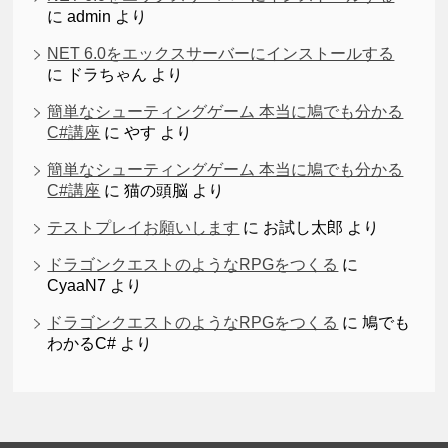
に
admin
より
NET 6.0をエックスサーバーにインストールする
に
ドラちゃん
より
簡単なシューティングゲーム 本当に鳩でも分かる
C#講座
に
やす
より
簡単なシューティングゲーム 本当に鳩でも分かる
C#講座
に
猫の頭脳
より
テストプレイお願いします
に
お試し太郎
より
ドラゴンクエストのようなRPGをつくる
に
CyaaN7
より
ドラゴンクエストのようなRPGをつくる
に
鳩でも
わかるC#
より