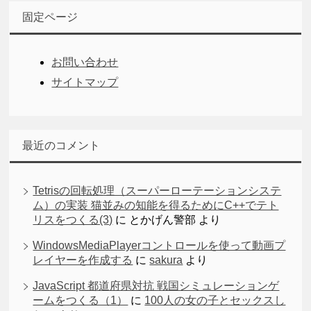
固定ページ
お問い合わせ
サイトマップ
最近のコメント
Tetrisの回転処理（スーパーローテーションシステ
ム）の実装 猫並みの知能を得るためにC++でテト
リスをつくる(3)
に
とかげん警部
より
WindowsMediaPlayerコントロールを使って動画プ
レイヤーを作成する
に
sakura
より
JavaScript 都道府県対抗 戦国シミュレーションゲ
ームをつくる（1）
に
100人の女の子とセックスし