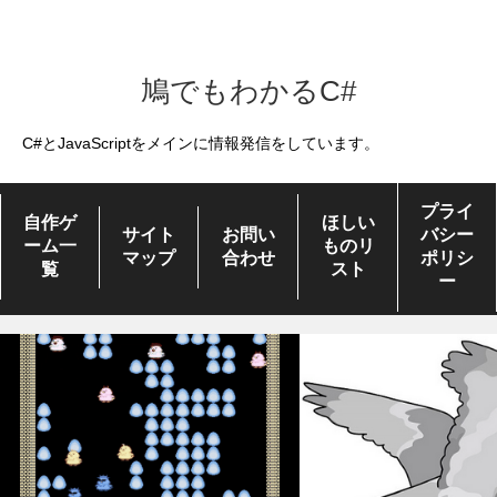
鳩でもわかるC#
C#とJavaScriptをメインに情報発信をしています。
プライ
自作ゲ
ほしい
サイト
お問い
バシー
ーム一
ものリ
マップ
合わせ
ポリシ
覧
スト
ー