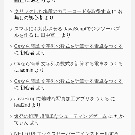
編】
に
みどろ
より
クリックした場所のカラーコードを取得する
に
名
無しの初心者
より
スマホにも対応させる JavaScriptでジグソーパズ
ルを作る
に
田中寛一
より
C#なら簡単 文字列の数式を計算する電卓をつくる
に
初心者
より
C#なら簡単 文字列の数式を計算する電卓をつくる
に
admin
より
C#なら簡単 文字列の数式を計算する電卓をつくる
に
初心者
より
JavaScriptで地味な写真加工アプリをつくる
に
leaf2nd
より
爆発の処理 超簡単なシューティングゲーム
に
たか
てぃん
より
NET 6.0をエックスサーバーにインストールする