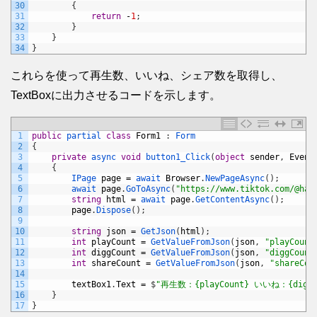
30
{
31
return
-
1
;
32
}
33
}
34
}
これらを使って再生数、いいね、シェア数を取得し、
TextBoxに出力させるコードを示します。
1
public
partial 
class
Form1
:
Form
2
{
3
private
async 
void
button1_Click
(
object
sender
,
Event
4
{
5
IPage 
page
=
await 
Browser
.
NewPageAsync
(
)
;
6
await 
page
.
GoToAsync
(
"https://www.tiktok.com/@hat
7
string
html
=
await 
page
.
GetContentAsync
(
)
;
8
page
.
Dispose
(
)
;
9
10
string
json
=
GetJson
(
html
)
;
11
int
playCount
=
GetValueFromJson
(
json
,
"playCount
12
int
diggCount
=
GetValueFromJson
(
json
,
"diggCount
13
int
shareCount
=
GetValueFromJson
(
json
,
"shareCou
14
15
textBox1
.
Text
=
$
"再生数：{playCount} いいね：{diggC
16
}
17
}