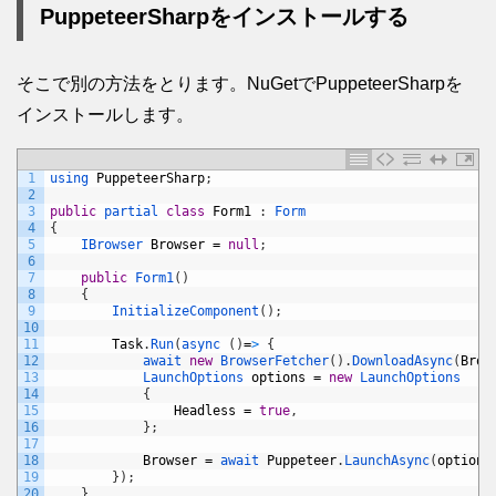
PuppeteerSharpをインストールする
そこで別の方法をとります。NuGetでPuppeteerSharpを
インストールします。
1
using 
PuppeteerSharp
;
2
3
public
partial 
class
Form1
:
Form
4
{
5
IBrowser 
Browser
=
null
;
6
7
public
Form1
(
)
8
{
9
InitializeComponent
(
)
;
10
11
Task
.
Run
(
async
(
)
=
>
{
12
await 
new
BrowserFetcher
(
)
.
DownloadAsync
(
Brow
13
LaunchOptions 
options
=
new
LaunchOptions
14
{
15
Headless
=
true
,
16
}
;
17
18
Browser
=
await 
Puppeteer
.
LaunchAsync
(
options
19
}
)
;
20
}