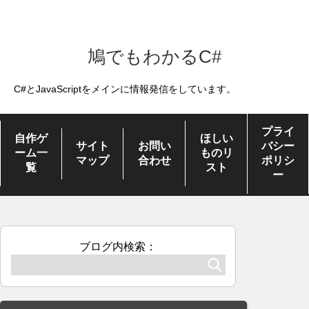
鳩でもわかるC#
C#とJavaScriptをメインに情報発信をしています。
プライ
自作ゲ
ほしい
サイト
お問い
バシー
ーム一
ものリ
マップ
合わせ
ポリシ
覧
スト
ー
ブログ内検索：