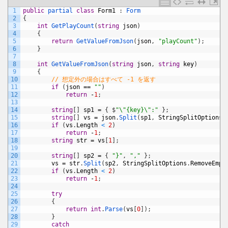
1
public
partial 
class
Form1
:
Form
2
{
3
int
GetPlayCount
(
string
json
)
4
{
5
return
GetValueFromJson
(
json
,
"playCount"
)
;
6
}
7
8
int
GetValueFromJson
(
string
json
,
string
key
)
9
{
10
// 想定外の場合はすべて -1 を返す
11
if
(
json
==
""
)
12
return
-
1
;
13
14
string
[
]
sp1
=
{
$
"\"{key}\":"
}
;
15
string
[
]
vs
=
json
.
Split
(
sp1
,
StringSplitOptions
.
16
if
(
vs
.
Length
<
2
)
17
return
-
1
;
18
string
str
=
vs
[
1
]
;
19
20
string
[
]
sp2
=
{
"}"
,
","
}
;
21
vs
=
str
.
Split
(
sp2
,
StringSplitOptions
.
RemoveEmpt
22
if
(
vs
.
Length
<
2
)
23
return
-
1
;
24
25
try
26
{
27
return
int
.
Parse
(
vs
[
0
]
)
;
28
}
29
catch