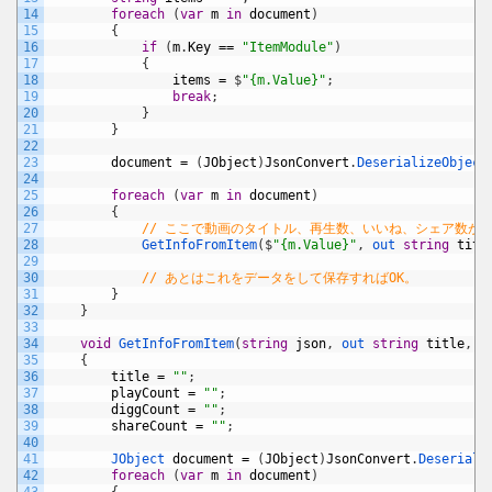
14
foreach
(
var
m
in
document
)
15
{
16
if
(
m
.
Key
==
"ItemModule"
)
17
{
18
items
=
$
"{m.Value}"
;
19
break
;
20
}
21
}
22
23
document
=
(
JObject
)
JsonConvert
.
DeserializeObject
24
25
foreach
(
var
m
in
document
)
26
{
27
// ここで動画のタイトル、再生数、いいね、シェア数が
28
GetInfoFromItem
(
$
"{m.Value}"
,
out 
string
titl
29
30
// あとはこれをデータをして保存すればOK。
31
}
32
}
33
34
void
GetInfoFromItem
(
string
json
,
out 
string
title
,
o
35
{
36
title
=
""
;
37
playCount
=
""
;
38
diggCount
=
""
;
39
shareCount
=
""
;
40
41
JObject 
document
=
(
JObject
)
JsonConvert
.
Deseriali
42
foreach
(
var
m
in
document
)