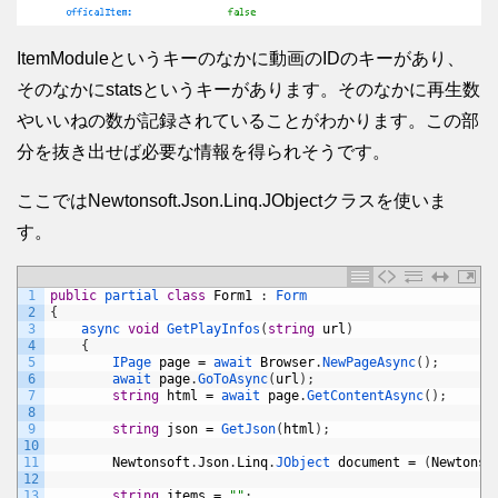
ItemModuleというキーのなかに動画のIDのキーがあり、
そのなかにstatsというキーがあります。そのなかに再生数
やいいねの数が記録されていることがわかります。この部
分を抜き出せば必要な情報を得られそうです。
ここではNewtonsoft.Json.Linq.JObjectクラスを使いま
す。
1
public
partial 
class
Form1
:
Form
2
{
3
async 
void
GetPlayInfos
(
string
url
)
4
{
5
IPage 
page
=
await 
Browser
.
NewPageAsync
(
)
;
6
await 
page
.
GoToAsync
(
url
)
;
7
string
html
=
await 
page
.
GetContentAsync
(
)
;
8
9
string
json
=
GetJson
(
html
)
;
10
11
Newtonsoft
.
Json
.
Linq
.
JObject 
document
=
(
Newtonso
12
13
string
items
=
""
;