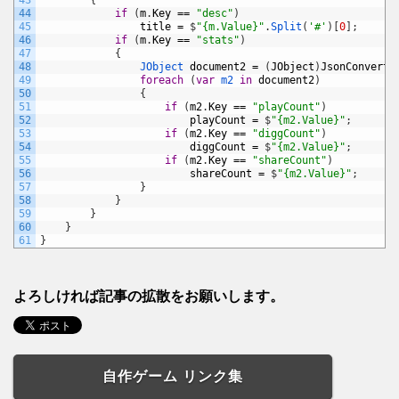
43
{
44
if
(
m
.
Key
==
"desc"
)
45
title
=
$
"{m.Value}"
.
Split
(
'#'
)
[
0
]
;
46
if
(
m
.
Key
==
"stats"
)
47
{
48
JObject 
document2
=
(
JObject
)
JsonConvert
.
49
foreach
(
var
m2 
in
document2
)
50
{
51
if
(
m2
.
Key
==
"playCount"
)
52
playCount
=
$
"{m2.Value}"
;
53
if
(
m2
.
Key
==
"diggCount"
)
54
diggCount
=
$
"{m2.Value}"
;
55
if
(
m2
.
Key
==
"shareCount"
)
56
shareCount
=
$
"{m2.Value}"
;
57
}
58
}
59
}
60
}
61
}
よろしければ記事の拡散をお願いします。
自作ゲーム リンク集