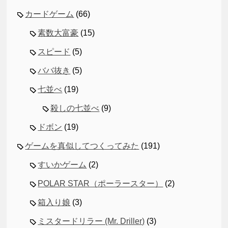
カードゲーム
(66)
素数大富豪
(15)
スピード
(5)
ババ抜き
(5)
七並べ
(19)
殺しの七並べ
(9)
ドボン
(19)
ゲームを真似してつくってみた
(191)
すいかゲーム
(2)
POLAR STAR（ポーラースター）
(2)
箱入り娘
(3)
ミスタードリラー (Mr. Driller)
(3)