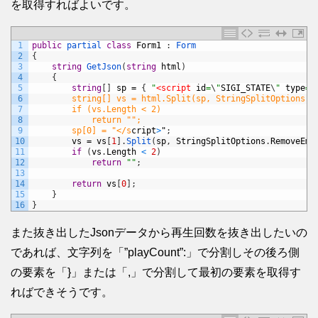
を取得すればよいです。
1
public
partial 
class
Form1
:
Form
2
{
3
string
GetJson
(
string
html
)
4
{
5
string
[
]
sp
=
{
"
<script 
id
=
\
"
SIGI_STATE
\
"
type
=
\
6
        string[] vs = html.Split(sp, StringSplitOptions.R
7
        if (vs.Length < 2)
8
            return "";
9
        sp[0] = "</s
cript
>
"
;
10
vs
=
vs
[
1
]
.
Split
(
sp
,
StringSplitOptions
.
RemoveEmp
11
if
(
vs
.
Length
<
2
)
12
return
""
;
13
14
return
vs
[
0
]
;
15
}
16
}
また抜き出したJsonデータから再生回数を抜き出したいの
であれば、文字列を「”playCount”:」で分割しその後ろ側
の要素を「}」または「,」で分割して最初の要素を取得す
ればできそうです。