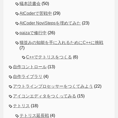
蟻本読書会
(50)
AtCoderで苦戦中
(29)
AtCoder NoviStepsを埋めてみた
(23)
paizaで修行中
(26)
猫並みの知能を手に入れるためにC++に挑戦
(7)
C++でテトリスをつくる
(6)
自作コントロール
(13)
自作ライブラリ
(4)
アウトラインプロセッサーをつくてみよう
(22)
アイコンエディタをつくってみる
(15)
テトリス
(18)
テトリス延長戦
(4)