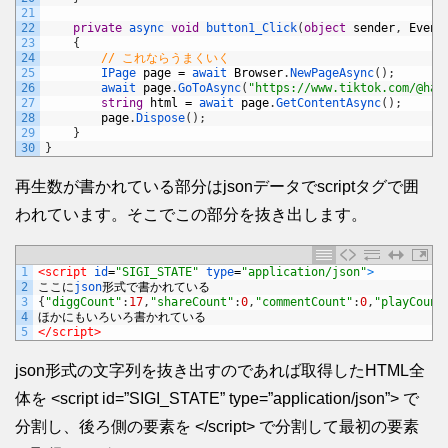
21
22
private
async 
void
button1_Click
(
object
sender
,
Event
23
{
24
// これならうまくいく
25
IPage 
page
=
await 
Browser
.
NewPageAsync
(
)
;
26
await 
page
.
GoToAsync
(
"https://www.tiktok.com/@hat
27
string
html
=
await 
page
.
GetContentAsync
(
)
;
28
page
.
Dispose
(
)
;
29
}
30
}
再生数が書かれている部分はjsonデータでscriptタグで囲
われています。そこでこの部分を抜き出します。
1
<script 
id
=
"SIGI_STATE"
type
=
"application/json"
>
2
ここに
json
形式で書かれている
3
{
"diggCount"
:
17
,
"shareCount"
:
0
,
"commentCount"
:
0
,
"playCount
4
ほかにもいろいろ書かれている
5
</script>
json形式の文字列を抜き出すのであれば取得したHTML全
体を <script id=”SIGI_STATE” type=”application/json”> で
分割し、後ろ側の要素を </script> で分割して最初の要素