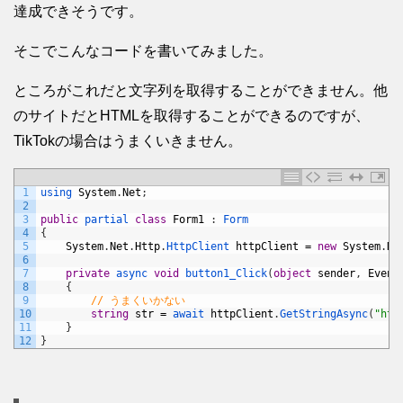
達成できそうです。
そこでこんなコードを書いてみました。
ところがこれだと文字列を取得することができません。他
のサイトだとHTMLを取得することができるのですが、
TikTokの場合はうまくいきません。
1
using 
System
.
Net
;
2
3
public
partial 
class
Form1
:
Form
4
{
5
System
.
Net
.
Http
.
HttpClient 
httpClient
=
new
System
.
Ne
6
7
private
async 
void
button1_Click
(
object
sender
,
Event
8
{
9
// うまくいかない
10
string
str
=
await 
httpClient
.
GetStringAsync
(
"htt
11
}
12
}