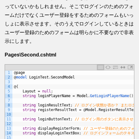
っていないかもしれません。そこでログインのためのフォ
ームだけでなくユーザー登録をするためのフォームもいっ
しょに表示させます。そのうえでログインしているときは
ユーザー登録のためのフォームは明らかに不要なので非表
示にします。
Pages\Second.cshtml
1
@
page
2
@
model 
LoginTest
.
SecondModel
3
4
@
{
5
Layout
=
null
;
6
string
loginPlayerName
=
Model
.
GetLoginPlayerName
(
)
;
7
8
string
loginResultText
;
// ログイン状態か否か？ またログ
9
string
registerResultText
=
@
Model
.
RegisterResultText
10
11
string
loginButtonText
;
// ログイン用のボタンに表示させる
12
13
string
displayRegisterForm
;
// ユーザー登録のためのフォーム
14
string
displayLoginTextBox
;
// ログインフォームのテキストボッ
15