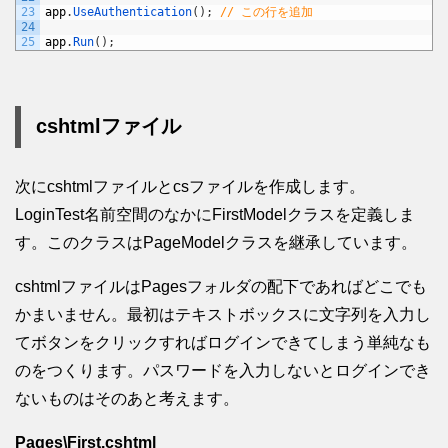
23
app
.
UseAuthentication
(
)
;
// この行を追加
24
25
app
.
Run
(
)
;
cshtmlファイル
次にcshtmlファイルとcsファイルを作成します。
LoginTest名前空間のなかにFirstModelクラスを定義しま
す。このクラスはPageModelクラスを継承しています。
cshtmlファイルはPagesフォルダの配下であればどこでも
かまいません。最初はテキストボックスに文字列を入力し
てボタンをクリックすればログインできてしまう単純なも
のをつくります。パスワードを入力しないとログインでき
ないものはそのあと考えます。
Pages\First.cshtml