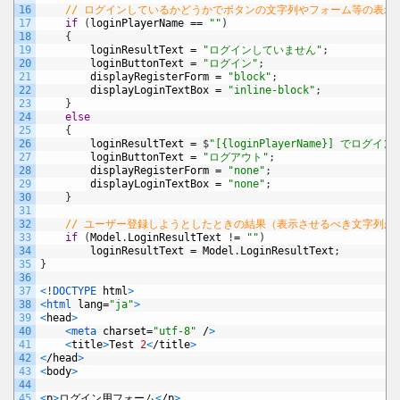
16
// ログインしているかどうかでボタンの文字列やフォーム等の表示
17
if
(
loginPlayerName
==
""
)
18
{
19
loginResultText
=
"ログインしていません"
;
20
loginButtonText
=
"ログイン"
;
21
displayRegisterForm
=
"block"
;
22
displayLoginTextBox
=
"inline-block"
;
23
}
24
else
25
{
26
loginResultText
=
$
"[{loginPlayerName}] でログイン
27
loginButtonText
=
"ログアウト"
;
28
displayRegisterForm
=
"none"
;
29
displayLoginTextBox
=
"none"
;
30
}
31
32
// ユーザー登録しようとしたときの結果（表示させるべき文字列が
33
if
(
Model
.
LoginResultText
!
=
""
)
34
loginResultText
=
Model
.
LoginResultText
;
35
}
36
37
<
!
DOCTYPE 
html
>
38
<
html 
lang
=
"ja"
>
39
<
head
>
40
<
meta 
charset
=
"utf-8"
/
>
41
<
title
>
Test
2
<
/
title
>
42
<
/
head
>
43
<
body
>
44
45
<
p
>
ログイン用フォーム
<
/
p
>