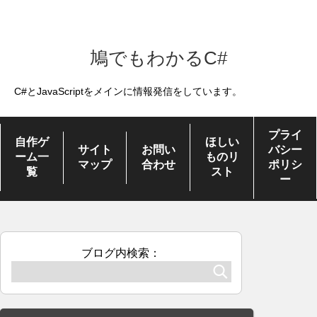
鳩でもわかるC#
C#とJavaScriptをメインに情報発信をしています。
プライ
自作ゲ
ほしい
サイト
お問い
バシー
ーム一
ものリ
マップ
合わせ
ポリシ
覧
スト
ー
ブログ内検索：