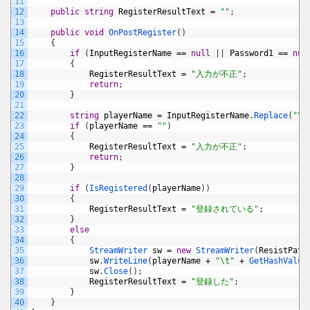
11
12
public
string
RegisterResultText
=
""
;
13
14
public
void
OnPostRegister
(
)
15
{
16
if
(
InputRegisterName
==
null
|
|
Password1
==
nul
17
{
18
RegisterResultText
=
"入力が不正"
;
19
return
;
20
}
21
22
string
playerName
=
InputRegisterName
.
Replace
(
"\t
23
if
(
playerName
==
""
)
24
{
25
RegisterResultText
=
"入力が不正"
;
26
return
;
27
}
28
29
if
(
IsRegistered
(
playerName
)
)
30
{
31
RegisterResultText
=
"登録されている"
;
32
}
33
else
34
{
35
StreamWriter 
sw
=
new
StreamWriter
(
ResistPath
36
sw
.
WriteLine
(
playerName
+
"\t"
+
GetHashValue
37
sw
.
Close
(
)
;
38
RegisterResultText
=
"登録した"
;
39
}
40
}