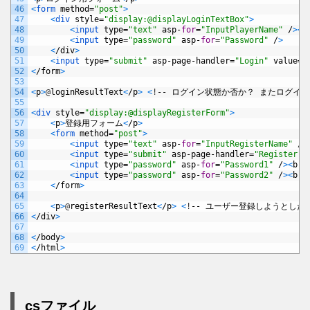
46
<
form 
method
=
"post"
>
47
<
div 
style
=
"display:@displayLoginTextBox"
>
48
<
input 
type
=
"text"
asp
-
for
=
"InputPlayerName"
/
>
<
b
49
<
input 
type
=
"password"
asp
-
for
=
"Password"
/
>
50
<
/
div
>
51
<
input 
type
=
"submit"
asp
-
page
-
handler
=
"Login"
value
=
"
52
<
/
form
>
53
54
<
p
>
@
loginResultText
<
/
p
>
<
!
--
ログイン状態か否か？
またログイン
55
56
<
div 
style
=
"display:@displayRegisterForm"
>
57
<
p
>
登録用フォーム
<
/
p
>
58
<
form 
method
=
"post"
>
59
<
input 
type
=
"text"
asp
-
for
=
"InputRegisterName"
/
>
60
<
input 
type
=
"submit"
asp
-
page
-
handler
=
"Register"
61
<
input 
type
=
"password"
asp
-
for
=
"Password1"
/
>
<
br
>
62
<
input 
type
=
"password"
asp
-
for
=
"Password2"
/
>
<
br
>
63
<
/
form
>
64
65
<
p
>
@
registerResultText
<
/
p
>
<
!
--
ユーザー登録しようとした
66
<
/
div
>
67
68
<
/
body
>
69
<
/
html
>
csファイル