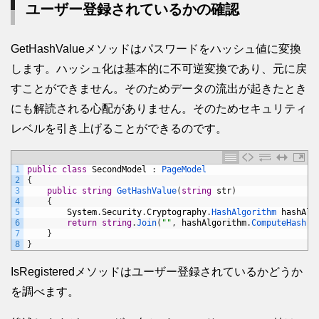
ユーザー登録されているかの確認
GetHashValueメソッドはパスワードをハッシュ値に変換
します。ハッシュ化は基本的に不可逆変換であり、元に戻
すことができません。そのためデータの流出が起きたとき
にも解読される心配がありません。そのためセキュリティ
レベルを引き上げることができるのです。
1
public
class
SecondModel
:
PageModel
2
{
3
public
string
GetHashValue
(
string
str
)
4
{
5
System
.
Security
.
Cryptography
.
HashAlgorithm 
hashAlg
6
return
string
.
Join
(
""
,
hashAlgorithm
.
ComputeHash
(
E
7
}
8
}
IsRegisteredメソッドはユーザー登録されているかどうか
を調べます。