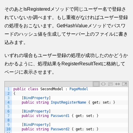
そのあとIsRegisteredメソッドで同じユーザー名で登録さ
れていないか調べます。もし重複がなければユーザー登録
の処理をおこないます。GetHashValueメソッドでパスワ
ードのハッシュ値を生成してサーバー上のファイルに書き
込みます。
いずれの場合もユーザー登録の処理が成功したのかどうか
わかるように、処理結果をRegisterResultTextに格納して
ページに表示させます。
1
public
class
SecondModel
:
PageModel
2
{
3
[
BindProperty
]
4
public
string
InputRegisterName
{
get
;
set
;
}
5
6
[
BindProperty
]
7
public
string
Password1
{
get
;
set
;
}
8
9
[
BindProperty
]
10
public
string
Password2
{
get
;
set
;
}