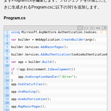
まずProgram.csを編集します。プロジェクトを作成したと
きに生成されるProgram.csに以下の3行を追加します。
Program.cs
1
using 
Microsoft
.
AspNetCore
.
Authentication
.
Cookies
;
// こ
2
3
var
builder
=
WebApplication
.
CreateBuilder
(
args
)
;
4
5
builder
.
Services
.
AddRazorPages
(
)
;
6
7
builder
.
Services
.
AddAuthentication
(
CookieAuthenticationDe
8
9
var
app
=
builder
.
Build
(
)
;
10
11
if
(
!
app
.
Environment
.
IsDevelopment
(
)
)
12
{
13
app
.
UseExceptionHandler
(
"/Error"
)
;
14
}
15
app
.
UseStaticFiles
(
)
;
16
17
app
.
UseRouting
(
)
;
18
19
app
.
UseAuthorization
(
)
;
20
21
app
.
MapRazorPages
(
)
;
22