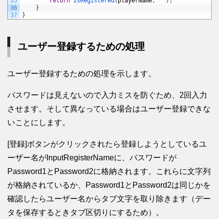
35
return
IsRegistered
(
playerName
,
""
)
;
36
}
37
}
ユーザー登録するための処理
ユーザー登録するための処理を示します。
パスワードは見えないので入力ミスを防ぐため、2回入力
させます。そして異なっている場合はユーザー登録できな
いことにします。
[登録]ボタンがクリックされたら登録しようとしているユ
ーザー名がInputRegisterNameに、パスワードが
Password1とPassword2に格納されます。これらに文字列
が格納されているか、Password1とPassword2は同じかを
確認したらユーザー名からタブ文字を取り除きます（デー
タを保存するときタブ区切りにするため）。