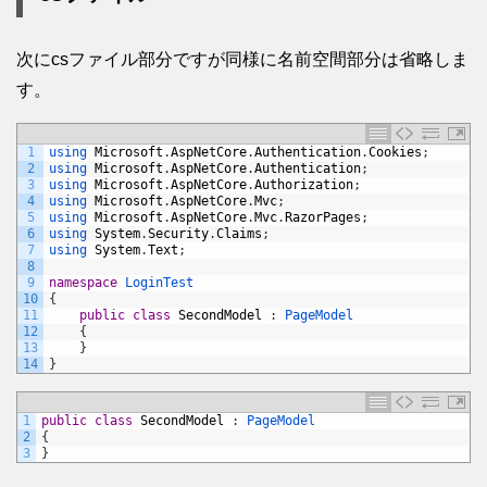
次にcsファイル部分ですが同様に名前空間部分は省略しま
す。
1
using 
Microsoft
.
AspNetCore
.
Authentication
.
Cookies
;
2
using 
Microsoft
.
AspNetCore
.
Authentication
;
3
using 
Microsoft
.
AspNetCore
.
Authorization
;
4
using 
Microsoft
.
AspNetCore
.
Mvc
;
5
using 
Microsoft
.
AspNetCore
.
Mvc
.
RazorPages
;
6
using 
System
.
Security
.
Claims
;
7
using 
System
.
Text
;
8
9
namespace
LoginTest
10
{
11
public
class
SecondModel
:
PageModel
12
{
13
}
14
}
1
public
class
SecondModel
:
PageModel
2
{
3
}