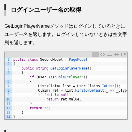
ログインユーザー名の取得
GetLoginPlayerNameメソッドはログインしているときに
ユーザー名を返します。ログインしていないときは空文字
列を返します。
1
public
class
SecondModel
:
PageModel
2
{
3
public
string
GetLoginPlayerName
(
)
4
{
5
if
(
User
.
IsInRole
(
"Player"
)
)
6
{
7
List
<
Claim
>
list
=
User
.
Claims
.
ToList
(
)
;
8
Claim
?
ret
=
list
.
FirstOrDefault
(
_
=
>
_
.
Type
9
if
(
ret
!
=
null
)
10
return
ret
.
Value
;
11
}
12
return
""
;
13
}
14
}