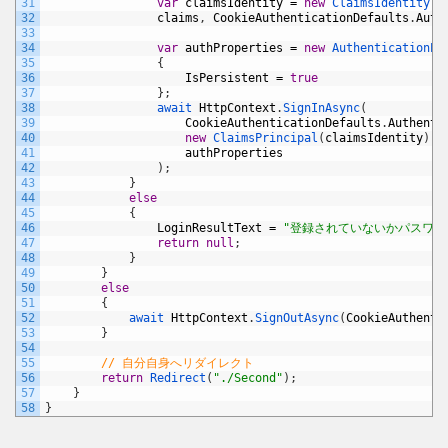
31
var
claimsIdentity
=
new
ClaimsIdentity
(
32
claims
,
CookieAuthenticationDefaults
.
Auth
33
34
var
authProperties
=
new
AuthenticationPr
35
{
36
IsPersistent
=
true
37
}
;
38
await 
HttpContext
.
SignInAsync
(
39
CookieAuthenticationDefaults
.
Authenti
40
new
ClaimsPrincipal
(
claimsIdentity
)
,
41
authProperties
42
)
;
43
}
44
else
45
{
46
LoginResultText
=
"登録されていないかパスワー
47
return
null
;
48
}
49
}
50
else
51
{
52
await 
HttpContext
.
SignOutAsync
(
CookieAuthenti
53
}
54
55
// 自分自身へリダイレクト
56
return
Redirect
(
"./Second"
)
;
57
}
58
}