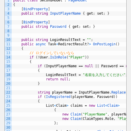
1
public
class
SecondModel
:
PageModel
2
{
3
[
BindProperty
]
4
public
string
InputPlayerName
{
get
;
set
;
}
5
6
[
BindProperty
]
7
public
string
Password
{
get
;
set
;
}
8
9
10
public
string
LoginResultText
=
""
;
11
public
async 
Task
<
RedirectResult
?
>
OnPostLogin
(
)
12
{
13
// ログインしていないなら
14
if
(
!
User
.
IsInRole
(
"Player"
)
)
15
{
16
if
(
InputPlayerName
==
null
|
|
Password
==
nu
17
{
18
LoginResultText
=
"名前を入力してください"
;
19
return
null
;
20
}
21
22
string
playerName
=
InputPlayerName
.
Replace
(
"
23
if
(
IsRegistered
(
playerName
,
Password
)
)
24
{
25
List
<
Claim
>
claims
=
new
List
<
Claim
>
26
{
27
new
Claim
(
"PlayerName"
,
playerNam
28
new
Claim
(
ClaimTypes
.
Role
,
"Playe
29
}
;
30