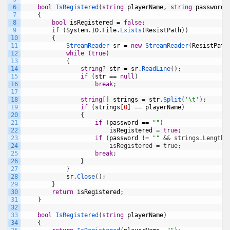
6
bool
IsRegistered
(
string
playerName
,
string
password
)
7
{
8
bool
isRegistered
=
false
;
9
if
(
System
.
IO
.
File
.
Exists
(
ResistPath
)
)
10
{
11
StreamReader 
sr
=
new
StreamReader
(
ResistPath
12
while
(
true
)
13
{
14
string
?
str
=
sr
.
ReadLine
(
)
;
15
if
(
str
==
null
)
16
break
;
17
18
string
[
]
strings
=
str
.
Split
(
'\t'
)
;
19
if
(
strings
[
0
]
==
playerName
)
20
{
21
if
(
password
==
""
)
22
isRegistered
=
true
;
23
if
(
password
!
=
""
&& strings.Length 
24
                        isRegistered = true;
25
break
;
26
}
27
}
28
sr
.
Close
(
)
;
29
}
30
return
isRegistered
;
31
}
32
33
bool
IsRegistered
(
string
playerName
)
34
{