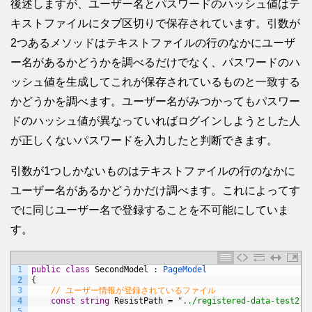
後述しますが、ユーザー名とパスワードのハッシュ値はテ
キストファイルにタブ区切りで保存されています。引数が
2つあるメソッドはテキストファイルの行のなかにユーザ
ー名があるかどうかを調べるだけでなく、パスワードのハ
ッシュ値を生成してこれが保存されているものと一致する
かどうかを調べます。ユーザー名がみつかってもパスワー
ドのハッシュ値が異なっていればログインしようとした人
が正しくないパスワードを入力したと判断できます。
引数が1つしかないものはテキストファイルの行のなかに
ユーザー名があるかどうかだけ調べます。これによってす
でに同じユーザー名で登録することを不可能にしていま
す。
1
public
class
SecondModel
:
PageModel
2
{
3
// ユーザー情報が登録されているファイル
4
const
string
ResistPath
=
"../registered-data-test2.d
5