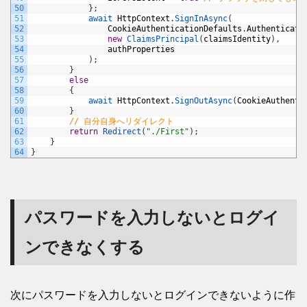
50
}
;
51
await 
HttpContext
.
SignInAsync
(
52
CookieAuthenticationDefaults
.
Authenticati
53
new
ClaimsPrincipal
(
claimsIdentity
)
,
54
authProperties
55
)
;
56
}
57
else
58
{
59
await 
HttpContext
.
SignOutAsync
(
CookieAuthenti
60
}
61
// 自分自身へリダイレクト
62
return
Redirect
(
"./First"
)
;
63
}
64
}
パスワードを入力しないとログイ
ンできなくする
次にパスワードを入力しないとログインできないように作