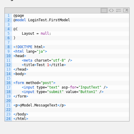
1
@
page
2
@
model 
LoginTest
.
FirstModel
3
4
@
{
5
Layout
=
null
;
6
}
7
8
<
!
DOCTYPE 
html
>
9
<
html 
lang
=
"ja"
>
10
<
head
>
11
<
meta 
charset
=
"utf-8"
/
>
12
<
title
>
Test
1
<
/
title
>
13
<
/
head
>
14
<
body
>
15
16
<
form 
method
=
"post"
>
17
<
input 
type
=
"text"
asp
-
for
=
"InputText"
/
>
18
<
input 
type
=
"submit"
value
=
"Button1"
/
>
19
<
/
form
>
20
21
<
p
>
@
Model
.
MessageText
<
/
p
>
22
23
<
/
body
>
24
<
/
html
>