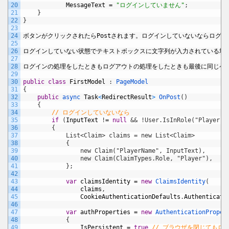
20
MessageText
=
"ログインしていません"
;
21
}
22
}
23
24
ボタンがクリックされたら
Post
されます。ログインしていないならログイ
25
26
ログインしていない状態でテキストボックスに文字列が入力されている場
27
28
ログインの処理をしたときもログアウトの処理をしたときも最後に同じペ
29
30
public
class
FirstModel
:
PageModel
31
{
32
public
async 
Task
<
RedirectResult
>
OnPost
(
)
33
{
34
// ログインしていないなら
35
if
(
InputText
!
=
null
&& !User.IsInRole("Player")
36
        {
37
            List<Claim> claims = new List<Claim>
38
            {
39
                new Claim("PlayerName", InputText),
40
                new Claim(ClaimTypes.Role, "Player"),
41
            };
42
43
var
claimsIdentity
=
new
ClaimsIdentity
(
44
claims
,
45
CookieAuthenticationDefaults
.
Authenticati
46
47
var
authProperties
=
new
AuthenticationProper
48
{
49
IsPersistent
=
true
// ブラウザを閉じてもロ