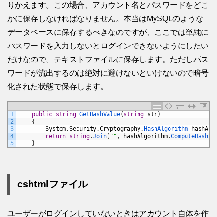
りかえます。この場合、アカウント名とパスワードをどこ
かに保存しなければなりません。本当はMySQLのような
データベースに保存するべきなのですが、ここでは単純に
パスワードを入力しないとログインできないようにしたい
だけなので、テキストファイルに保存します。ただしパス
ワードが流出するのは絶対に避けないといけないので暗号
化された状態で保存します。
1
public
string
GetHashValue
(
string
str
)
2
{
3
System
.
Security
.
Cryptography
.
HashAlgorithm 
hashAlg
4
return
string
.
Join
(
""
,
hashAlgorithm
.
ComputeHash
(
E
5
}
cshtmlファイル
ユーザーがログインしていないときはアカウント自体を作