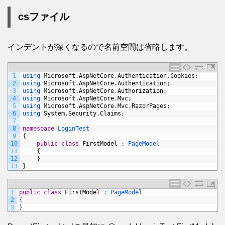
csファイル
インデントが深くなるので名前空間は省略します。
1
using 
Microsoft
.
AspNetCore
.
Authentication
.
Cookies
;
2
using 
Microsoft
.
AspNetCore
.
Authentication
;
3
using 
Microsoft
.
AspNetCore
.
Authorization
;
4
using 
Microsoft
.
AspNetCore
.
Mvc
;
5
using 
Microsoft
.
AspNetCore
.
Mvc
.
RazorPages
;
6
using 
System
.
Security
.
Claims
;
7
8
namespace
LoginTest
9
{
10
public
class
FirstModel
:
PageModel
11
{
12
}
13
}
1
public
class
FirstModel
:
PageModel
2
{
3
}