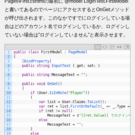
Pages\First.cshtmlの最初に @model LoginTest.FirstModel
と書いてあるのでページにアクセスするとOnGetメソッド
が呼び出されます。このなかですでにログインしている場
合はどのアカウント名でログインしているか、ログインし
ていない場合は”ログインしていません”と表示させます。
1
public
class
FirstModel
:
PageModel
2
{
3
[
BindProperty
]
4
public
string
InputText
{
get
;
set
;
}
5
6
public
string
MessageText
=
""
;
7
8
public
void
OnGet
(
)
9
{
10
if
(
User
.
IsInRole
(
"Player"
)
)
11
{
12
var
list
=
User
.
Claims
.
ToList
(
)
;
13
var
ret
=
list
.
FirstOrDefault
(
_
=
>
_
.
Type
==
14
if
(
ret
!
=
null
)
15
MessageText
=
$
"[{ret.Value}] でログイン中"
16
else
17
MessageText
=
""
;
18
}
19
else