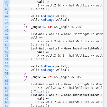
38
wall
=
>
39
Z
<
=
wall
.
Z
&& X - halfWallSize <= wall.X
40
            ).ToList();
41
42
walls
.
AddRange
(
walls1
)
;
43
walls
.
AddRange
(
walls3
)
;
44
}
45
if
(
_angle
>
=
135
&& _angle <= 225)
46
        {
47
            List<Wall> walls1 = Game.ExistingWalls.Where(
48
            wall =>
49
                X <= wall.X && Z - halfWallSize <= wall.Z
50
            ).ToList();
51
List
<
Wall
>
walls3
=
Game
.
IndestructibleWalls
.
52
wall
=
>
53
X
<
=
wall
.
X
&& Z - halfWallSize <= wall.Z
54
            ).ToList();
55
56
walls
.
AddRange
(
walls1
)
;
57
walls
.
AddRange
(
walls3
)
;
58
}
59
if
(
_angle
>
=
225
&& _angle <= 315)
60
        {
61
            List<Wall> walls1 = Game.ExistingWalls.Where(
62
                Z >= wall.Z && X - halfWallSize <= wall.X
63
            ).ToList();
64
List
<
Wall
>
walls3
=
Game
.
IndestructibleWalls
.
65
wall
=
>
66
Z
>
=
wall
.
Z
&& X - halfWallSize <= wall.X
67
            ).ToList();