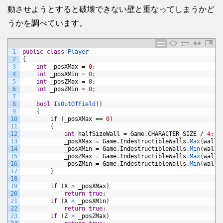
動させようとすると破壊できない壁と重なってしまうかど
うかを調べています。
1
public
class
Player
2
{
3
int
_posXMax
=
0
;
4
int
_posXMin
=
0
;
5
int
_posZMax
=
0
;
6
int
_posZMin
=
0
;
7
8
bool
IsOutOfField
(
)
9
{
10
if
(
_posXMax
==
0
)
11
{
12
int
halfSizeWall
=
Game
.
CHARACTER_SIZE
/
4
;
13
_posXMax
=
Game
.
IndestructibleWalls
.
Max
(
wall
14
_posXMin
=
Game
.
IndestructibleWalls
.
Min
(
wall
15
_posZMax
=
Game
.
IndestructibleWalls
.
Max
(
wall
16
_posZMin
=
Game
.
IndestructibleWalls
.
Min
(
wall
17
}
18
19
if
(
X
>
_posXMax
)
20
return
true
;
21
if
(
X
<
_posXMin
)
22
return
true
;
23
if
(
Z
>
_posZMax
)