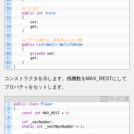
69
70
// スコア
71
public
int
Score
72
{
73
set
;
74
get
;
75
}
76
77
// ゲーム進行上、非表示にしたい壁
78
public
List
<
Wall
>
WallsToHide
79
{
80
private
set
;
81
get
;
82
}
83
}
コンストラクタを示します。残機数をMAX_RESTにして
プロパティをセットします。
1
public
class
Player
2
{
3
const
int
MAX_REST
=
5
;
4
5
int
_npcNumber
;
6
static
int
_nextNpcNumber
=
1
;
7