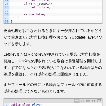
24
return
true
;
25
if
(
Z
<
_posZMin
)
26
return
true
;
27
28
return
false
;
29
}
30
}
更新処理がおこなわれるときにキーが押されているかどう
かで前進または方向転換処理をおこなうUpdatePlayerメソ
ッドを示します。
LeftKeyまたはRightKeyが押されている場合は方向転換を
開始し、UpKeyが押されている場合は前進処理を開始しま
す。すでになんらかの処理がおこなわれている場合はその
処理を継続し、それ以外の処理は開始させません。
またフィールドの外にいる場合はフィールド内に前進する
以外の処理はできないものとします。
1
public
class
Player