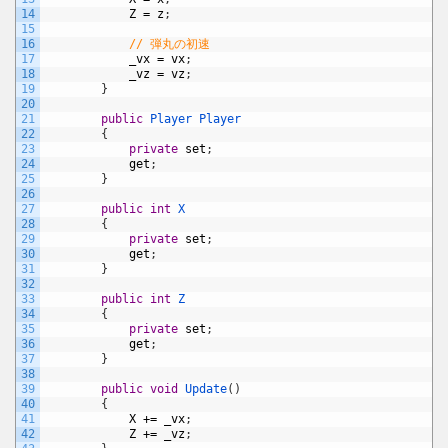
14
Z
=
z
;
15
16
// 弾丸の初速
17
_vx
=
vx
;
18
_vz
=
vz
;
19
}
20
21
public
Player
Player
22
{
23
private
set
;
24
get
;
25
}
26
27
public
int
X
28
{
29
private
set
;
30
get
;
31
}
32
33
public
int
Z
34
{
35
private
set
;
36
get
;
37
}
38
39
public
void
Update
(
)
40
{
41
X
+=
_vx
;
42
Z
+=
_vz
;