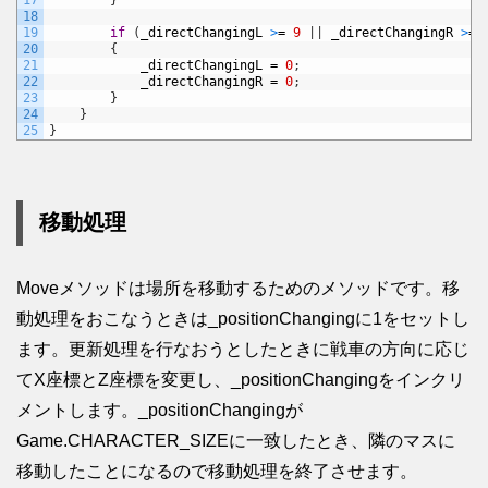
17
}
18
19
if
(
_directChangingL
>
=
9
|
|
_directChangingR
>
=
20
{
21
_directChangingL
=
0
;
22
_directChangingR
=
0
;
23
}
24
}
25
}
移動処理
Moveメソッドは場所を移動するためのメソッドです。移
動処理をおこなうときは_positionChangingに1をセットし
ます。更新処理を行なおうとしたときに戦車の方向に応じ
てX座標とZ座標を変更し、_positionChangingをインクリ
メントします。_positionChangingが
Game.CHARACTER_SIZEに一致したとき、隣のマスに
移動したことになるので移動処理を終了させます。