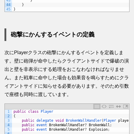
43
}
44
}
45
}
砲撃にかんするイベントの定義
次にPlayerクラスの砲撃にかんするイベントを定義しま
す。壁に砲弾が命中したらクライアントサイドで爆破の演
出と壁を非表示にする処理をおこなわなければなりませ
ん。また戦車に命中した場合も効果音を鳴らすためにクラ
イアントサイドに知らせる必要があります。そのため引数
で座標も同時に渡しています。
1
public
class
Player
2
{
3
public
delegate 
void
BrokenWallHandler
(
Player 
player
,
4
public
event 
BrokenWallHandler
?
BrokenWall
;
5
public
event 
BrokenWallHandler
?
Explosion
;