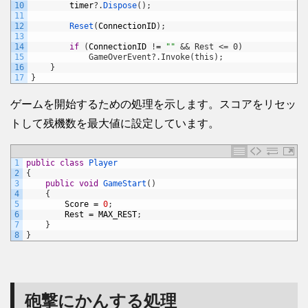
10
timer
?
.
Dispose
(
)
;
11
12
Reset
(
ConnectionID
)
;
13
14
if
(
ConnectionID
!
=
""
&& Rest <= 0)
15
            GameOverEvent?.Invoke(this);
16
}
17
}
ゲームを開始するための処理を示します。スコアをリセッ
トして残機数を最大値に設定しています。
1
public
class
Player
2
{
3
public
void
GameStart
(
)
4
{
5
Score
=
0
;
6
Rest
=
MAX_REST
;
7
}
8
}
砲撃にかんする処理