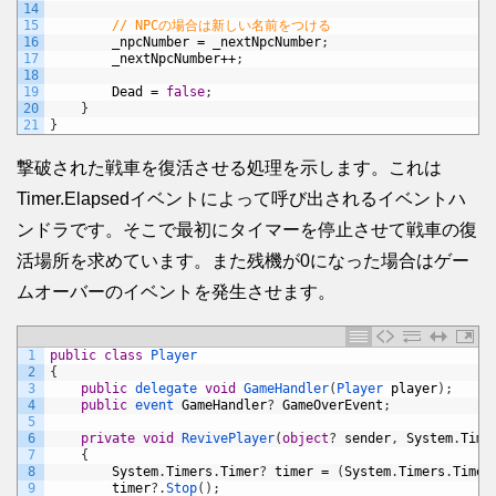
14
15
// NPCの場合は新しい名前をつける
16
_npcNumber
=
_nextNpcNumber
;
17
_nextNpcNumber
++
;
18
19
Dead
=
false
;
20
}
21
}
撃破された戦車を復活させる処理を示します。これは
Timer.Elapsedイベントによって呼び出されるイベントハ
ンドラです。そこで最初にタイマーを停止させて戦車の復
活場所を求めています。また残機が0になった場合はゲー
ムオーバーのイベントを発生させます。
1
public
class
Player
2
{
3
public
delegate 
void
GameHandler
(
Player 
player
)
;
4
public
event 
GameHandler
?
GameOverEvent
;
5
6
private
void
RevivePlayer
(
object
?
sender
,
System
.
Time
7
{
8
System
.
Timers
.
Timer
?
timer
=
(
System
.
Timers
.
Timer
9
timer
?
.
Stop
(
)
;