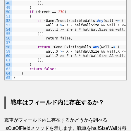
48
            ));
49
}
50
if
(
direct
==
270
)
51
{
52
if
(
Game
.
IndestructibleWalls
.
Any
(
wall
=
>
(
53
wall
.
X
>
=
X
-
halfWallSize
&& wall.X <= X
54
                wall.Z >= Z + 3 * halfWallSize && wall.Z 
55
            )))
56
                return false;
57
58
return
!
Game
.
ExistingWalls
.
Any
(
wall
=
>
(
59
wall
.
X
>
=
X
-
halfWallSize
&& wall.X <= X
60
                wall.Z >= Z + 3 * halfWallSize && wall.Z 
61
            ));
62
}
63
return
false
;
64
}
65
}
戦車はフィールド内に存在するか？
戦車がフィールド内に存在するかどうかを調べる
IsOutOfFieldメソッドを示します。戦車をhalfSizeWall分移