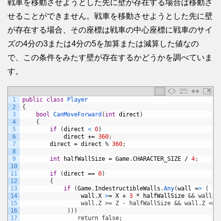
戦車を移動させようとした先に壁が存在する場合は移動さ
せることができません。戦車を移動させようとした先に壁
が存在する場合、その座標は戦車の中心座標に戦車のサイ
ズの4分の3または4分の5を加算または減算した値なの
で、この条件をみたす壁が存在するかどうかを調べていま
す。
1
public
class
Player
2
{
3
bool
CanMoveForward
(
int
direct
)
4
{
5
if
(
direct
<
0
)
6
direct
+=
360
;
7
direct
=
direct
%
360
;
8
9
int
halfWallSize
=
Game
.
CHARACTER_SIZE
/
4
;
10
11
if
(
direct
==
0
)
12
{
13
if
(
Game
.
IndestructibleWalls
.
Any
(
wall
=
>
(
14
wall
.
X
>
=
X
+
3
*
halfWallSize
&& wall.X
15
                 wall.Z >= Z - halfWallSize && wall.Z <= 
16
             )))
17
                return false;