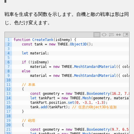
戦車を生成する関数を示します。自機と敵の戦車は形は同
じ、色だけ変えます。
1
function
CreateTank
(
isEnemy
)
{
2
const
tank
=
new
THREE
.
Object3D
(
)
;
3
4
let 
material
;
5
6
if
(
!
isEnemy
)
7
material
=
new
THREE
.
MeshStandardMaterial
(
{
color
8
else
9
material
=
new
THREE
.
MeshStandardMaterial
(
{
color
10
11
// 本体
12
{
13
const
geometry
=
new
THREE
.
BoxGeometry
(
16.2
,
7.8
,
14
let 
tankPart
=
new
THREE
.
Mesh
(
geometry
,
material
)
15
tankPart
.
position
.
set
(
0
,
-
3.1
,
-
1.3
)
;
16
tank
.
add
(
tankPart
)
;
// 任意のObject3Dを追加
17
}
18
19
// 砲塔
20
{
21
const
geometry
=
new
THREE
.
BoxGeometry
(
9.7
,
6.5
,