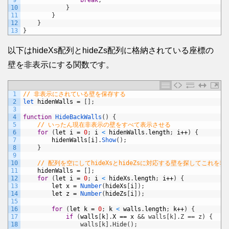
9
break
;
10
}
11
}
12
}
13
}
以下はhideXs配列とhideZs配列に格納されている座標の
壁を非表示にする関数です。
1
// 非表示にされている壁を保存する
2
let 
hidenWalls
=
[
]
;
3
4
function
HideBackWalls
(
)
{
5
// いったん現在非表示の壁をすべて表示させる
6
for
(
let
i
=
0
;
i
<
hidenWalls
.
length
;
i
++
)
{
7
hidenWalls
[
i
]
.
Show
(
)
;
8
}
9
10
// 配列を空にしてhideXsとhideZsに対応する壁を探してこれ
11
hidenWalls
=
[
]
;
12
for
(
let
i
=
0
;
i
<
hideXs
.
length
;
i
++
)
{
13
let
x
=
Number
(
hideXs
[
i
]
)
;
14
let
z
=
Number
(
hideZs
[
i
]
)
;
15
16
for
(
let
k
=
0
;
k
<
walls
.
length
;
k
++
)
{
17
if
(
walls
[
k
]
.
X
==
x
&& walls[k].Z == z) {
18
                walls[k].Hide();