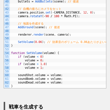
40
bullets
=
AddBullets
(
scene
)
;
// 後述
41
42
// 自機の後ろにカメラをセット
43
camera
.
position
.
set
(
-
CAMERA_DISTANCE
,
12
,
0
)
;
44
camera
.
rotateY
(
-
90
/
180
*
Math
.
PI
)
;
45
46
// 地面を作成する
47
AddGround
(
scene
)
;
// 後述
48
49
renderer
.
render
(
scene
,
camera
)
;
50
51
SetVolume
(
0.06
)
;
// 効果音のボリューム 0.06あたりがよいら
52
}
53
54
function
SetVolume
(
volume
)
{
55
if
(
volume
<
0
)
56
volume
=
0
;
57
if
(
volume
>
1.0
)
58
volume
=
1
;
59
60
soundShot
.
volume
=
volume
;
61
soundBomb
.
volume
=
volume
;
62
soundDead
.
volume
=
volume
;
63
}
戦車を生成する