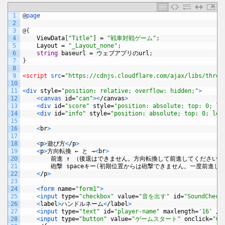
1
@
page
2
3
@
{
4
ViewData
[
"Title"
]
=
"戦車対戦ゲーム"
;
5
Layout
=
"_Layout_none"
;
6
string
baseurl
=
ウェブアプリの
url
;
7
}
8
9
<script 
src
=
"https://cdnjs.cloudflare.com/ajax/libs/three
10
11
<
div 
style
=
"position: relative; overflow: hidden;"
>
12
<
canvas 
id
=
"can"
>
<
/
canvas
>
13
<
div 
id
=
"score"
style
=
"position: absolute; top: 0; le
14
<
div 
id
=
"info"
style
=
"position: absolute; top: 0; lef
15
16
<
br
>
17
18
<
p
>
遊び方
<
/
p
>
19
<
p
>
方向転換
←
と
→
<
br
>
20
前進
↑
（後退はできません。方向転換して前進してください）
21
砲撃
space
キー
(
初期位置からは砲撃できません。一度前進し
22
<
/
p
>
23
24
<
form 
name
=
"form1"
>
25
<
input 
type
=
"checkbox"
value
=
"音を出す"
id
=
"SoundCheck
26
<
label
>
ハンドルネーム
<
/
label
>
27
<
input 
type
=
"text"
id
=
"player-name"
maxlength
=
'16'
/
>
28
<
input 
type
=
"button"
value
=
"ゲームスタート"
onclick
=
"Ga