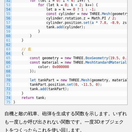
52
for
(
let
i
=
0
;
i
<
4
;
i
++
)
{
53
for
(
let
k
=
0
;
k
<
2
;
k
++
)
{
54
let
a
=
k
==
0
?
1
:
-
1
;
55
const
cylinder
=
new
THREE
.
Mesh
(
geometry
,
56
cylinder
.
rotation
.
z
=
Math
.
PI
/
2
;
57
cylinder
.
position
.
set
(
a *
7.8
,
-
8.9
,
zs
[
i
58
tank
.
add
(
cylinder
)
;
59
}
60
}
61
}
62
63
// 底
64
{
65
const
geometry
=
new
THREE
.
BoxGeometry
(
19.5
,
0.16
66
const
material
=
new
THREE
.
MeshStandardMaterial
(
{
67
color
:
0x000000
68
}
)
;
69
70
let 
tankPart
=
new
THREE
.
Mesh
(
geometry
,
material
)
71
tankPart
.
position
.
set
(
0
,
-
11.5
,
0
)
;
72
tank
.
add
(
tankPart
)
;
73
}
74
return
tank
;
75
}
自機と敵の戦車、砲弾を生成する関数を示します。いずれ
も一度しか呼び出されない関数です。一度3Dオブジェク
トをつくったらこれを使い回します。