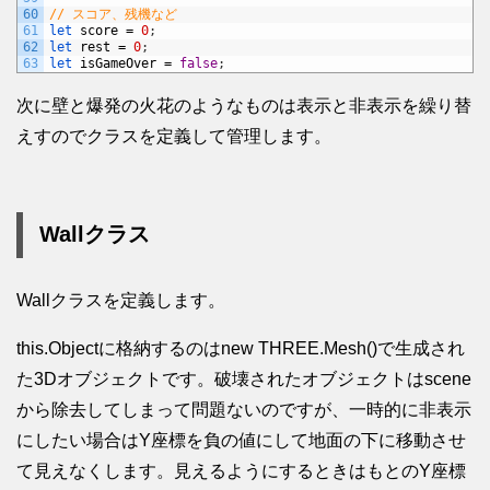
60
// スコア、残機など
61
let 
score
=
0
;
62
let 
rest
=
0
;
63
let 
isGameOver
=
false
;
次に壁と爆発の火花のようなものは表示と非表示を繰り替
えすのでクラスを定義して管理します。
Wallクラス
Wallクラスを定義します。
this.Objectに格納するのはnew THREE.Mesh()で生成され
た3Dオブジェクトです。破壊されたオブジェクトはscene
から除去してしまって問題ないのですが、一時的に非表示
にしたい場合はY座標を負の値にして地面の下に移動させ
て見えなくします。見えるようにするときはもとのY座標