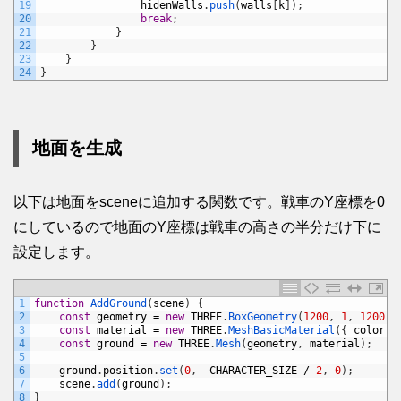
19
hidenWalls
.
push
(
walls
[
k
]
)
;
20
break
;
21
}
22
}
23
}
24
}
地面を生成
以下は地面をsceneに追加する関数です。戦車のY座標を0
にしているので地面のY座標は戦車の高さの半分だけ下に
設定します。
1
function
AddGround
(
scene
)
{
2
const
geometry
=
new
THREE
.
BoxGeometry
(
1200
,
1
,
1200
)
;
3
const
material
=
new
THREE
.
MeshBasicMaterial
(
{
color
:
4
const
ground
=
new
THREE
.
Mesh
(
geometry
,
material
)
;
5
6
ground
.
position
.
set
(
0
,
-
CHARACTER_SIZE
/
2
,
0
)
;
7
scene
.
add
(
ground
)
;
8
}