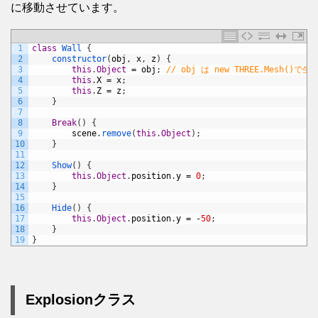
に移動させています。
1
class
Wall
{
2
constructor
(
obj
,
x
,
z
)
{
3
this
.
Object
=
obj
;
// obj は new THREE.Mesh(
4
this
.
X
=
x
;
5
this
.
Z
=
z
;
6
}
7
8
Break
(
)
{
9
scene
.
remove
(
this
.
Object
)
;
10
}
11
12
Show
(
)
{
13
this
.
Object
.
position
.
y
=
0
;
14
}
15
16
Hide
(
)
{
17
this
.
Object
.
position
.
y
=
-
50
;
18
}
19
}
Explosionクラス