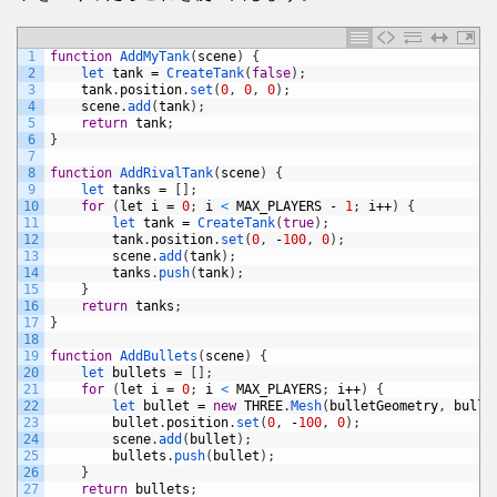
1
function
AddMyTank
(
scene
)
{
2
let 
tank
=
CreateTank
(
false
)
;
3
tank
.
position
.
set
(
0
,
0
,
0
)
;
4
scene
.
add
(
tank
)
;
5
return
tank
;
6
}
7
8
function
AddRivalTank
(
scene
)
{
9
let 
tanks
=
[
]
;
10
for
(
let
i
=
0
;
i
<
MAX_PLAYERS
-
1
;
i
++
)
{
11
let 
tank
=
CreateTank
(
true
)
;
12
tank
.
position
.
set
(
0
,
-
100
,
0
)
;
13
scene
.
add
(
tank
)
;
14
tanks
.
push
(
tank
)
;
15
}
16
return
tanks
;
17
}
18
19
function
AddBullets
(
scene
)
{
20
let 
bullets
=
[
]
;
21
for
(
let
i
=
0
;
i
<
MAX_PLAYERS
;
i
++
)
{
22
let 
bullet
=
new
THREE
.
Mesh
(
bulletGeometry
,
bulle
23
bullet
.
position
.
set
(
0
,
-
100
,
0
)
;
24
scene
.
add
(
bullet
)
;
25
bullets
.
push
(
bullet
)
;
26
}
27
return
bullets
;