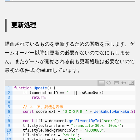
更新処理
描画されているものを更新するための関数を示します。ゲ
ームオーバー以降は更新の必要がないのでなにもしませ
ん。またゲームが開始される前も更新処理は必要ないので
最初の条件式でreturnしています。
1
function
Update
(
)
{
2
if
(
connectionID
==
''
|
|
isGameOver
)
3
return
;
4
5
// スコア、残機を表示
6
const
scoreText
=
'ＳＣＯＲＥ '
+
ZenkakuToHankaku
(
Stri
7
8
const
tf1
=
document
.
getElementById
(
"score"
)
;
9
tf1
.
style
.
transform
=
"translate(30px, 10px)"
;
10
tf1
.
style
.
backgroundColor
=
"#00008B"
;
11
tf1
.
style
.
color
=
"white"
;
12
tf1
.
style
.
fontSize
=
"24px"
;