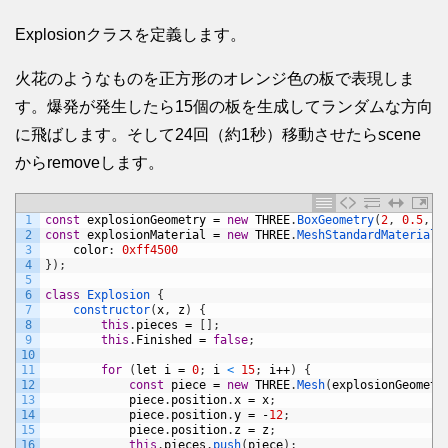
Explosionクラスを定義します。
火花のようなものを正方形のオレンジ色の板で表現しま
す。爆発が発生したら15個の板を生成してランダムな方向
に飛ばします。そして24回（約1秒）移動させたらscene
からremoveします。
1
const
explosionGeometry
=
new
THREE
.
BoxGeometry
(
2
,
0.5
,
2
2
const
explosionMaterial
=
new
THREE
.
MeshStandardMaterial
(
3
color
:
0xff4500
4
}
)
;
5
6
class
Explosion
{
7
constructor
(
x
,
z
)
{
8
this
.
pieces
=
[
]
;
9
this
.
Finished
=
false
;
10
11
for
(
let
i
=
0
;
i
<
15
;
i
++
)
{
12
const
piece
=
new
THREE
.
Mesh
(
explosionGeometr
13
piece
.
position
.
x
=
x
;
14
piece
.
position
.
y
=
-
12
;
15
piece
.
position
.
z
=
z
;
16
this
.
pieces
.
push
(
piece
)
;