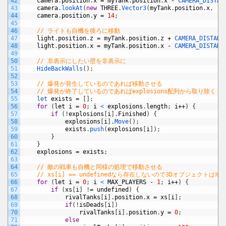
42
camera
.
position
.
x
=
myTank
.
position
.
x
-
CAMERA_DISTAN
43
camera
.
lookAt
(
new
THREE
.
Vector3
(
myTank
.
position
.
x
,
10
44
camera
.
position
.
y
=
14
;
45
46
// ライトも自機を後ろに移動
47
light
.
position
.
z
=
myTank
.
position
.
z
+
CAMERA_DISTANC
48
light
.
position
.
x
=
myTank
.
position
.
x
-
CAMERA_DISTANC
49
50
// 非表示にしたい壁を非表示に
51
HideBackWalls
(
)
;
52
53
// 爆発が発生しているのであれば移動させる
54
// 爆発が終了しているのであればexplosions配列から取り除く
55
let 
exists
=
[
]
;
56
for
(
let
i
=
0
;
i
<
explosions
.
length
;
i
++
)
{
57
if
(
!
explosions
[
i
]
.
Finished
)
{
58
explosions
[
i
]
.
Move
(
)
;
59
exists
.
push
(
explosions
[
i
]
)
;
60
}
61
}
62
explosions
=
exists
;
63
64
// 敵の戦車も自機と同様の処理で移動させる
65
// xs[i] == undefinedなら存在しないので3Dオブジェクトは
66
for
(
let
i
=
0
;
i
<
MAX_PLAYERS
-
1
;
i
++
)
{
67
if
(
xs
[
i
]
!
=
undefined
)
{
68
rivalTanks
[
i
]
.
position
.
x
=
xs
[
i
]
;
69
if
(
!
isDeads
[
i
]
)
70
rivalTanks
[
i
]
.
position
.
y
=
0
;
71
else