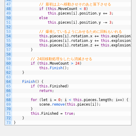
47
// 最初は上へ移動させそのあと落下させる
48
if
(
this
.
MoveCount
<
8
)
49
this
.
pieces
[
i
]
.
position
.
y
+=
3
;
50
else
51
this
.
pieces
[
i
]
.
position
.
y
-=
3
;
52
53
// 爆発しているようにみせるために回転もいれる
54
this
.
pieces
[
i
]
.
rotation
.
x
+=
this
.
explosionIR
55
this
.
pieces
[
i
]
.
rotation
.
y
+=
this
.
explosionIR
56
this
.
pieces
[
i
]
.
rotation
.
z
+=
this
.
explosionIR
57
}
58
59
// 24回移動処理をしたら消滅させる
60
if
(
this
.
MoveCount
>
24
)
61
this
.
Finish
(
)
;
62
}
63
64
Finish
(
)
{
65
if
(
this
.
Finished
)
66
return
;
67
68
for
(
let
i
=
0
;
i
<
this
.
pieces
.
length
;
i
++
)
{
69
scene
.
remove
(
this
.
pieces
[
i
]
)
;
70
}
71
this
.
Finished
=
true
;
72
}
73
}