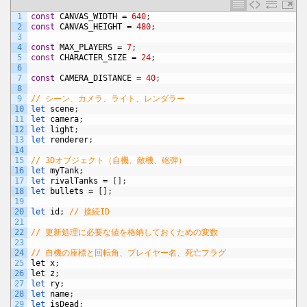
1
const
CANVAS_WIDTH
=
640
;
2
const
CANVAS_HEIGHT
=
480
;
3
4
const
MAX_PLAYERS
=
7
;
5
const
CHARACTER_SIZE
=
24
;
6
7
const
CAMERA_DISTANCE
=
40
;
8
9
// シーン、カメラ、ライト、レンダラー
10
let 
scene
;
11
let 
camera
;
12
let 
light
;
13
let 
renderer
;
14
15
// 3Dオブジェクト（自機、敵機、砲弾）
16
let 
myTank
;
17
let 
rivalTanks
=
[
]
;
18
let 
bullets
=
[
]
;
19
20
let 
id
;
// 接続ID
21
22
// 更新処理に必要な値を格納しておくための変数
23
24
// 自機の座標と回転角、プレイヤー名、死亡フラグ
25
let
x
;
26
let
z
;
27
let 
ry
;
28
let 
name
;
29
let 
isDead
;