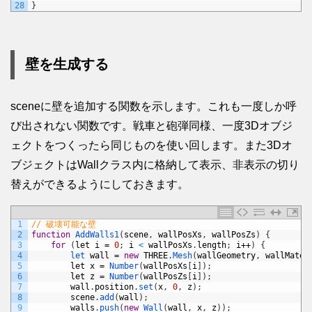
28
}
壁を生成する
sceneに壁を追加する関数を示します。これも一度しか呼
び出されない関数です。戦車と砲弾同様、一度3Dオブジ
ェクトをつくったら同じものを使い回します。また3Dオ
ブジェクトはWallクラス内に格納して表示、非表示の切り
替えができるようにしておきます。
1
// 破壊可能な壁
2
function
AddWalls1
(
scene
,
wallPosXs
,
wallPosZs
)
{
3
for
(
let
i
=
0
;
i
<
wallPosXs
.
length
;
i
++
)
{
4
let 
wall
=
new
THREE
.
Mesh
(
wallGeometry
,
wallMater
5
let
x
=
Number
(
wallPosXs
[
i
]
)
;
6
let
z
=
Number
(
wallPosZs
[
i
]
)
;
7
wall
.
position
.
set
(
x
,
0
,
z
)
;
8
scene
.
add
(
wall
)
;
9
walls
.
push
(
new
Wall
(
wall
,
x
,
z
)
)
;