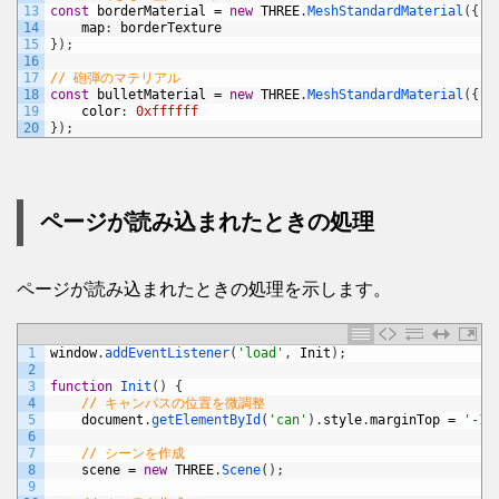
13
const
borderMaterial
=
new
THREE
.
MeshStandardMaterial
(
{
14
map
:
borderTexture
15
}
)
;
16
17
// 砲弾のマテリアル
18
const
bulletMaterial
=
new
THREE
.
MeshStandardMaterial
(
{
19
color
:
0xffffff
20
}
)
;
ページが読み込まれたときの処理
ページが読み込まれたときの処理を示します。
1
window
.
addEventListener
(
'load'
,
Init
)
;
2
3
function
Init
(
)
{
4
// キャンバスの位置を微調整
5
document
.
getElementById
(
'can'
)
.
style
.
marginTop
=
'-10
6
7
// シーンを作成
8
scene
=
new
THREE
.
Scene
(
)
;
9