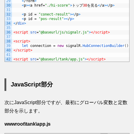
29
<
/
form
>
30
<
p
>
<
a
href
=
"./hi-score"
>
トップ
30
を見る
<
/
a
>
<
/
p
>
31
32
<
p
id
=
"conect-result"
>
<
/
p
>
33
<
p
id
=
"pos-result"
>
<
/
p
>
34
<
/
div
>
35
36
<script 
src
=
"@baseurl/js/signalr.js"
>
</script>
37
38
<script>
39
let 
connection
=
new
signalR
.
HubConnectionBuilder
(
)
.
w
40
</script>
41
42
<script 
src
=
"@baseurl/tank/app.js"
>
</script>
JavaScript部分
次にJavaScript部分ですが、最初にグローバル変数と定数
部分を示します。
wwwroot\tank\app.js