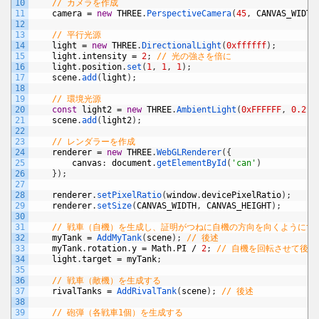
10
// カメラを作成
11
camera
=
new
THREE
.
PerspectiveCamera
(
45
,
CANVAS_WIDTH
12
13
// 平行光源
14
light
=
new
THREE
.
DirectionalLight
(
0xffffff
)
;
15
light
.
intensity
=
2
;
// 光の強さを倍に
16
light
.
position
.
set
(
1
,
1
,
1
)
;
17
scene
.
add
(
light
)
;
18
19
// 環境光源
20
const
light2
=
new
THREE
.
AmbientLight
(
0xFFFFFF
,
0.2
)
;
21
scene
.
add
(
light2
)
;
22
23
// レンダラーを作成
24
renderer
=
new
THREE
.
WebGLRenderer
(
{
25
canvas
:
document
.
getElementById
(
'can'
)
26
}
)
;
27
28
renderer
.
setPixelRatio
(
window
.
devicePixelRatio
)
;
29
renderer
.
setSize
(
CANVAS_WIDTH
,
CANVAS_HEIGHT
)
;
30
31
// 戦車（自機）を生成し、証明がつねに自機の方向を向くようにす
32
myTank
=
AddMyTank
(
scene
)
;
// 後述
33
myTank
.
rotation
.
y
=
Math
.
PI
/
2
;
// 自機を回転させて後
34
light
.
target
=
myTank
;
35
36
// 戦車（敵機）を生成する
37
rivalTanks
=
AddRivalTank
(
scene
)
;
// 後述
38
39
// 砲弾（各戦車1個）を生成する