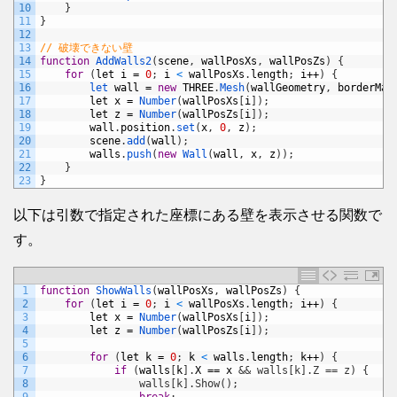
10
}
11
}
12
13
// 破壊できない壁
14
function
AddWalls2
(
scene
,
wallPosXs
,
wallPosZs
)
{
15
for
(
let
i
=
0
;
i
<
wallPosXs
.
length
;
i
++
)
{
16
let 
wall
=
new
THREE
.
Mesh
(
wallGeometry
,
borderMat
17
let
x
=
Number
(
wallPosXs
[
i
]
)
;
18
let
z
=
Number
(
wallPosZs
[
i
]
)
;
19
wall
.
position
.
set
(
x
,
0
,
z
)
;
20
scene
.
add
(
wall
)
;
21
walls
.
push
(
new
Wall
(
wall
,
x
,
z
)
)
;
22
}
23
}
以下は引数で指定された座標にある壁を表示させる関数で
す。
1
function
ShowWalls
(
wallPosXs
,
wallPosZs
)
{
2
for
(
let
i
=
0
;
i
<
wallPosXs
.
length
;
i
++
)
{
3
let
x
=
Number
(
wallPosXs
[
i
]
)
;
4
let
z
=
Number
(
wallPosZs
[
i
]
)
;
5
6
for
(
let
k
=
0
;
k
<
walls
.
length
;
k
++
)
{
7
if
(
walls
[
k
]
.
X
==
x
&& walls[k].Z == z) {
8
                walls[k].Show();