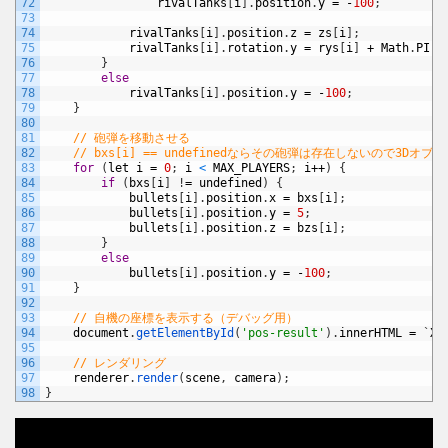
72
rivalTanks
[
i
]
.
position
.
y
=
-
100
;
73
74
rivalTanks
[
i
]
.
position
.
z
=
zs
[
i
]
;
75
rivalTanks
[
i
]
.
rotation
.
y
=
rys
[
i
]
+
Math
.
PI
/
76
}
77
else
78
rivalTanks
[
i
]
.
position
.
y
=
-
100
;
79
}
80
81
// 砲弾を移動させる
82
// bxs[i] == undefinedならその砲弾は存在しないので3D
83
for
(
let
i
=
0
;
i
<
MAX_PLAYERS
;
i
++
)
{
84
if
(
bxs
[
i
]
!
=
undefined
)
{
85
bullets
[
i
]
.
position
.
x
=
bxs
[
i
]
;
86
bullets
[
i
]
.
position
.
y
=
5
;
87
bullets
[
i
]
.
position
.
z
=
bzs
[
i
]
;
88
}
89
else
90
bullets
[
i
]
.
position
.
y
=
-
100
;
91
}
92
93
// 自機の座標を表示する（デバッグ用）
94
document
.
getElementById
(
'pos-result'
)
.
innerHTML
=
`
X
95
96
// レンダリング
97
renderer
.
render
(
scene
,
camera
)
;
98
}