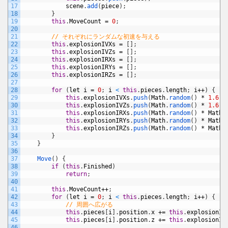
17
scene
.
add
(
piece
)
;
18
}
19
this
.
MoveCount
=
0
;
20
21
// それぞれにランダムな初速を与える
22
this
.
explosionIVXs
=
[
]
;
23
this
.
explosionIVZs
=
[
]
;
24
this
.
explosionIRXs
=
[
]
;
25
this
.
explosionIRYs
=
[
]
;
26
this
.
explosionIRZs
=
[
]
;
27
28
for
(
let
i
=
0
;
i
<
this
.
pieces
.
length
;
i
++
)
{
29
this
.
explosionIVXs
.
push
(
Math
.
random
(
)
*
1.6
-
30
this
.
explosionIVZs
.
push
(
Math
.
random
(
)
*
1.6
-
31
this
.
explosionIRXs
.
push
(
Math
.
random
(
)
*
Math
.
32
this
.
explosionIRYs
.
push
(
Math
.
random
(
)
*
Math
.
33
this
.
explosionIRZs
.
push
(
Math
.
random
(
)
*
Math
.
34
}
35
}
36
37
Move
(
)
{
38
if
(
this
.
Finished
)
39
return
;
40
41
this
.
MoveCount
++
;
42
for
(
let
i
=
0
;
i
<
this
.
pieces
.
length
;
i
++
)
{
43
// 周囲へ広がる
44
this
.
pieces
[
i
]
.
position
.
x
+=
this
.
explosionIV
45
this
.
pieces
[
i
]
.
position
.
z
+=
this
.
explosionIV
46