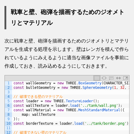
戦車と壁、砲弾を描画するためのジオメト
リとマテリアル
次に戦車と壁、砲弾を描画するためのジオメトリとマテリ
アルを生成する処理を示します。壁はレンガを積んで作ら
れているようにみえるように適当な画像ファイルを事前に
作成しておき、読み込めるようにしておきます。
1
const
wallGeometry
=
new
THREE
.
BoxGeometry
(
CHARACTER_SIZE
2
const
bulletGeometry
=
new
THREE
.
SphereGeometry
(
1
,
32
,
32
3
4
// 破壊できる壁のマテリアル
5
const
loader
=
new
THREE
.
TextureLoader
(
)
;
6
const
wallTexture
=
loader
.
load
(
'../tank/wall.png'
)
;
7
const
wallMaterial
=
new
THREE
.
MeshStandardMaterial
(
{
8
map
:
wallTexture
9
}
)
;
10
const
borderTexture
=
loader
.
load
(
'../tank/border.png'
)
;
11
12
// 破壊できない壁のマテリアル