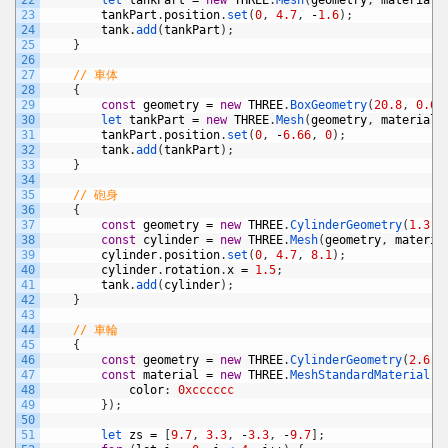
22
let 
tankPart
=
new
THREE
.
Mesh
(
geometry
,
material
)
23
tankPart
.
position
.
set
(
0
,
4.7
,
-
1.6
)
;
24
tank
.
add
(
tankPart
)
;
25
}
26
27
// 車体
28
{
29
const
geometry
=
new
THREE
.
BoxGeometry
(
20.8
,
0.65
30
let 
tankPart
=
new
THREE
.
Mesh
(
geometry
,
material
)
31
tankPart
.
position
.
set
(
0
,
-
6.66
,
0
)
;
32
tank
.
add
(
tankPart
)
;
33
}
34
35
// 砲身
36
{
37
const
geometry
=
new
THREE
.
CylinderGeometry
(
1.3
,
38
const
cylinder
=
new
THREE
.
Mesh
(
geometry
,
materia
39
cylinder
.
position
.
set
(
0
,
4.7
,
8.1
)
;
40
cylinder
.
rotation
.
x
=
1.5
;
41
tank
.
add
(
cylinder
)
;
42
}
43
44
// 車輪
45
{
46
const
geometry
=
new
THREE
.
CylinderGeometry
(
2.6
,
47
const
material
=
new
THREE
.
MeshStandardMaterial
(
{
48
color
:
0xcccccc
49
}
)
;
50
51
let 
zs
=
[
9.7
,
3.3
,
-
3.3
,
-
9.7
]
;