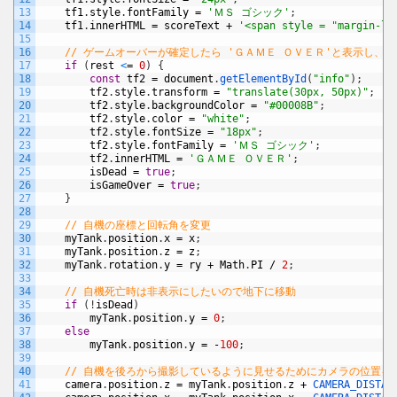
13
tf1
.
style
.
fontFamily
=
'ＭＳ ゴシック'
;
14
tf1
.
innerHTML
=
scoreText
+
'<span style = "margin-le
15
16
// ゲームオーバーが確定したら 'ＧＡＭＥ ＯＶＥＲ'と表示し、
17
if
(
rest
<
=
0
)
{
18
const
tf2
=
document
.
getElementById
(
"info"
)
;
19
tf2
.
style
.
transform
=
"translate(30px, 50px)"
;
20
tf2
.
style
.
backgroundColor
=
"#00008B"
;
21
tf2
.
style
.
color
=
"white"
;
22
tf2
.
style
.
fontSize
=
"18px"
;
23
tf2
.
style
.
fontFamily
=
'ＭＳ ゴシック'
;
24
tf2
.
innerHTML
=
'ＧＡＭＥ ＯＶＥＲ'
;
25
isDead
=
true
;
26
isGameOver
=
true
;
27
}
28
29
// 自機の座標と回転角を変更
30
myTank
.
position
.
x
=
x
;
31
myTank
.
position
.
z
=
z
;
32
myTank
.
rotation
.
y
=
ry
+
Math
.
PI
/
2
;
33
34
// 自機死亡時は非表示にしたいので地下に移動
35
if
(
!
isDead
)
36
myTank
.
position
.
y
=
0
;
37
else
38
myTank
.
position
.
y
=
-
100
;
39
40
// 自機を後ろから撮影しているように見せるためにカメラの位置を
41
camera
.
position
.
z
=
myTank
.
position
.
z
+
CAMERA_DISTAN