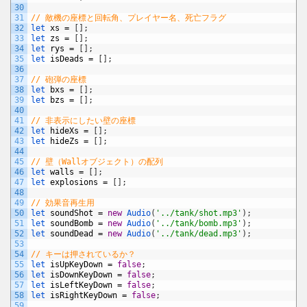
30
31
// 敵機の座標と回転角、プレイヤー名、死亡フラグ
32
let 
xs
=
[
]
;
33
let 
zs
=
[
]
;
34
let 
rys
=
[
]
;
35
let 
isDeads
=
[
]
;
36
37
// 砲弾の座標
38
let 
bxs
=
[
]
;
39
let 
bzs
=
[
]
;
40
41
// 非表示にしたい壁の座標
42
let 
hideXs
=
[
]
;
43
let 
hideZs
=
[
]
;
44
45
// 壁（Wallオブジェクト）の配列
46
let 
walls
=
[
]
;
47
let 
explosions
=
[
]
;
48
49
// 効果音再生用
50
let 
soundShot
=
new
Audio
(
'../tank/shot.mp3'
)
;
51
let 
soundBomb
=
new
Audio
(
'../tank/bomb.mp3'
)
;
52
let 
soundDead
=
new
Audio
(
'../tank/dead.mp3'
)
;
53
54
// キーは押されているか？
55
let 
isUpKeyDown
=
false
;
56
let 
isDownKeyDown
=
false
;
57
let 
isLeftKeyDown
=
false
;
58
let 
isRightKeyDown
=
false
;
59