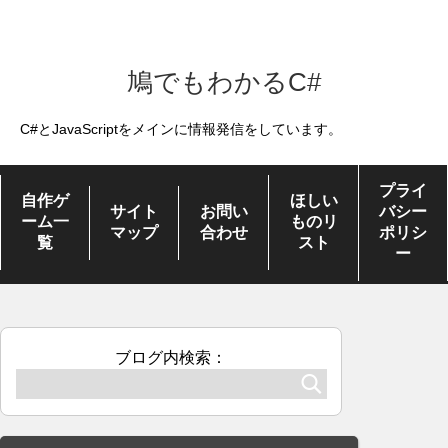
鳩でもわかるC#
C#とJavaScriptをメインに情報発信をしています。
プライ
自作ゲ
ほしい
サイト
お問い
バシー
ーム一
ものリ
マップ
合わせ
ポリシ
覧
スト
ー
ブログ内検索：