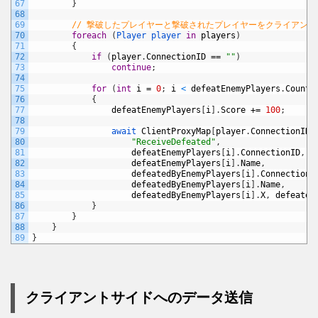
67
}
68
69
// 撃破したプレイヤーと撃破されたプレイヤーをクライアン
70
foreach
(
Player 
player 
in
players
)
71
{
72
if
(
player
.
ConnectionID
==
""
)
73
continue
;
74
75
for
(
int
i
=
0
;
i
<
defeatEnemyPlayers
.
Count
;
76
{
77
defeatEnemyPlayers
[
i
]
.
Score
+=
100
;
78
79
await 
ClientProxyMap
[
player
.
ConnectionID
]
80
"ReceiveDefeated"
,
81
defeatEnemyPlayers
[
i
]
.
ConnectionID
,
82
defeatEnemyPlayers
[
i
]
.
Name
,
83
defeatedByEnemyPlayers
[
i
]
.
ConnectionI
84
defeatedByEnemyPlayers
[
i
]
.
Name
,
85
defeatedByEnemyPlayers
[
i
]
.
X
,
defeated
86
}
87
}
88
}
89
}
クライアントサイドへのデータ送信