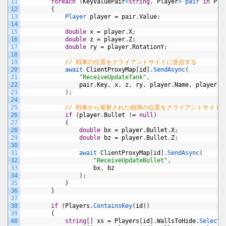
11
foreach
(
KeyValuePair
<
string
,
Player
>
pair 
in
Pla
12
{
13
Player 
player
=
pair
.
Value
;
14
15
double
x
=
player
.
X
;
16
double
z
=
player
.
Z
;
17
double
ry
=
player
.
RotationY
;
18
19
// 戦車の位置をクライアントサイドに送信する
20
await 
ClientProxyMap
[
id
]
.
SendAsync
(
21
"ReceiveUpdateTank"
,
22
pair
.
Key
,
x
,
z
,
ry
,
player
.
Name
,
player
.
D
23
)
;
24
25
// 戦車から発射された砲弾の位置をクライアントサイド
26
if
(
player
.
Bullet
!
=
null
)
27
{
28
double
bx
=
player
.
Bullet
.
X
;
29
double
bz
=
player
.
Bullet
.
Z
;
30
31
await 
ClientProxyMap
[
id
]
.
SendAsync
(
32
"ReceiveUpdateBullet"
,
33
bx
,
bz
34
)
;
35
}
36
}
37
38
if
(
Players
.
ContainsKey
(
id
)
)
39
{
40
string
[
]
xs
=
Players
[
id
]
.
WallsToHide
.
Select
(