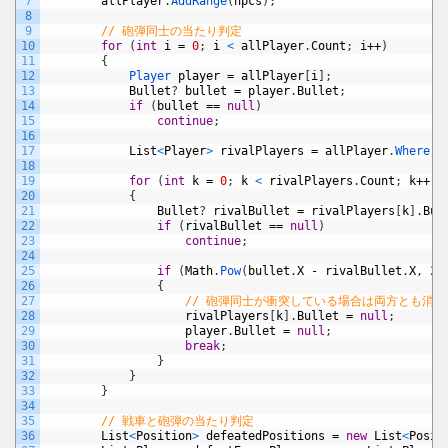
7
allPlayer
.
AddRange
(
npcs
)
;
8
9
// 砲弾同士の当たり判定
10
for
(
int
i
=
0
;
i
<
allPlayer
.
Count
;
i
++
)
11
{
12
Player 
player
=
allPlayer
[
i
]
;
13
Bullet
?
bullet
=
player
.
Bullet
;
14
if
(
bullet
==
null
)
15
continue
;
16
17
List
<
Player
>
rivalPlayers
=
allPlayer
.
Where
(
_
18
19
for
(
int
k
=
0
;
k
<
rivalPlayers
.
Count
;
k
++
)
20
{
21
Bullet
?
rivalBullet
=
rivalPlayers
[
k
]
.
Bul
22
if
(
rivalBullet
==
null
)
23
continue
;
24
25
if
(
Math
.
Pow
(
bullet
.
X
-
rivalBullet
.
X
,
2
)
26
{
27
// 砲弾同士が衝突している場合は両方とも消滅
28
rivalPlayers
[
k
]
.
Bullet
=
null
;
29
player
.
Bullet
=
null
;
30
break
;
31
}
32
}
33
}
34
35
// 戦車と砲弾の当たり判定
36
List
<
Position
>
defeatedPositions
=
new
List
<
Posit