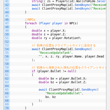
41
string
[
]
zs
=
Players
[
id
]
.
WallsToHide
.
Select
(
42
await 
ClientProxyMap
[
id
]
.
SendAsync
(
"ReceiveHi
43
await 
ClientProxyMap
[
id
]
.
SendAsync
(
"ReceiveSc
44
}
45
46
//NPCs
47
foreach
(
Player 
player 
in
NPCs
)
48
{
49
double
x
=
player
.
X
;
50
double
z
=
player
.
Z
;
51
double
ry
=
player
.
RotationY
;
52
53
// 戦車の位置をクライアントサイドに送信する
54
await 
ClientProxyMap
[
id
]
.
SendAsync
(
55
"ReceiveUpdateTank"
,
56
""
,
x
,
z
,
ry
,
player
.
Name
,
player
.
Dead
57
)
;
58
59
// 戦車から発射された弾丸の位置をクライアントサイド
60
if
(
player
.
Bullet
!
=
null
)
61
{
62
double
bx
=
player
.
Bullet
.
X
;
63
double
bz
=
player
.
Bullet
.
Z
;
64
65
await 
ClientProxyMap
[
id
]
.
SendAsync
(
66
"ReceiveUpdateBullet"
,
67
bx
,
bz
68
)
;
69
}
70
}