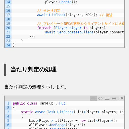
14
player
.
Update
(
)
;
15
16
// 当たり判定
17
await 
HitCheck
(
players
,
NPCs
)
;
// 後述
18
19
// プレイヤーとNPCの状態をクライアントサイドに送信
20
foreach
(
Player 
player 
in
players
)
21
await 
SendUpdateToClient
(
player
.
Connectio
22
}
)
;
23
}
24
}
当たり判定の処理
当たり判定の処理を示します。
1
public
class
TankHub
:
Hub
2
{
3
static
async 
Task 
HitCheck
(
List
<
Player
>
players
,
List
4
{
5
List
<
Player
>
allPlayer
=
new
List
<
Player
>
(
)
;
6
allPlayer
.
AddRange
(
players
)
;