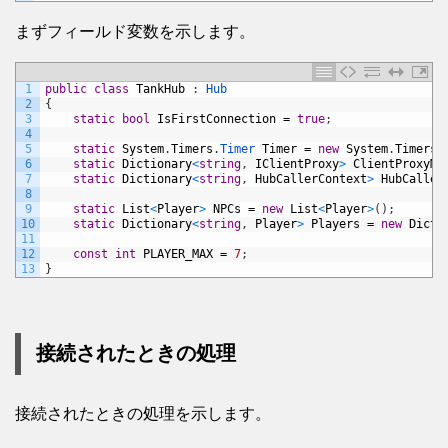
まずフィールド変数を示します。
1
public
class
TankHub
:
Hub
2
{
3
static
bool
IsFirstConnection
=
true
;
4
5
static
System
.
Timers
.
Timer 
Timer
=
new
System
.
Timers
.
6
static
Dictionary
<
string
,
IClientProxy
>
ClientProxyMa
7
static
Dictionary
<
string
,
HubCallerContext
>
HubCaller
8
9
static
List
<
Player
>
NPCs
=
new
List
<
Player
>
(
)
;
10
static
Dictionary
<
string
,
Player
>
Players
=
new
Dicti
11
12
const
int
PLAYER_MAX
=
7
;
13
}
接続されたときの処理
接続されたときの処理を示します。