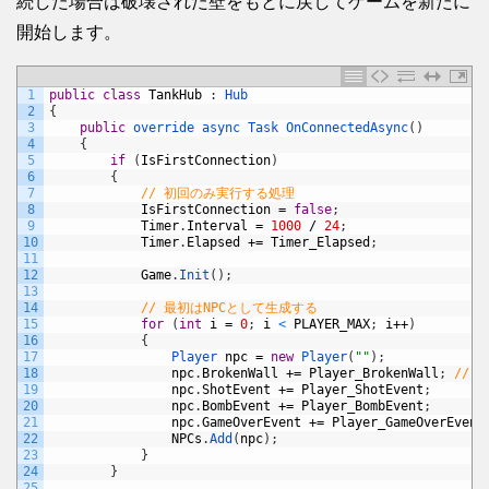
続した場合は破壊された壁をもとに戻してゲームを新たに
開始します。
1
public
class
TankHub
:
Hub
2
{
3
public
override 
async 
Task 
OnConnectedAsync
(
)
4
{
5
if
(
IsFirstConnection
)
6
{
7
// 初回のみ実行する処理
8
IsFirstConnection
=
false
;
9
Timer
.
Interval
=
1000
/
24
;
10
Timer
.
Elapsed
+=
Timer_Elapsed
;
11
12
Game
.
Init
(
)
;
13
14
// 最初はNPCとして生成する
15
for
(
int
i
=
0
;
i
<
PLAYER_MAX
;
i
++
)
16
{
17
Player 
npc
=
new
Player
(
""
)
;
18
npc
.
BrokenWall
+=
Player_BrokenWall
;
//
19
npc
.
ShotEvent
+=
Player_ShotEvent
;
20
npc
.
BombEvent
+=
Player_BombEvent
;
21
npc
.
GameOverEvent
+=
Player_GameOverEvent
22
NPCs
.
Add
(
npc
)
;
23
}
24
}
25