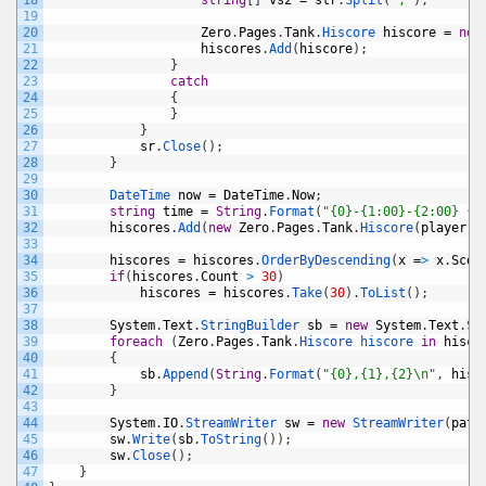
18
string
[
]
vs2
=
str
.
Split
(
','
)
;
19
20
Zero
.
Pages
.
Tank
.
Hiscore 
hiscore
=
new
21
hiscores
.
Add
(
hiscore
)
;
22
}
23
catch
24
{
25
}
26
}
27
sr
.
Close
(
)
;
28
}
29
30
DateTime 
now
=
DateTime
.
Now
;
31
string
time
=
String
.
Format
(
"{0}-{1:00}-{2:00} {3
32
hiscores
.
Add
(
new
Zero
.
Pages
.
Tank
.
Hiscore
(
player
.
N
33
34
hiscores
=
hiscores
.
OrderByDescending
(
x
=
>
x
.
Scor
35
if
(
hiscores
.
Count
>
30
)
36
hiscores
=
hiscores
.
Take
(
30
)
.
ToList
(
)
;
37
38
System
.
Text
.
StringBuilder 
sb
=
new
System
.
Text
.
St
39
foreach
(
Zero
.
Pages
.
Tank
.
Hiscore 
hiscore 
in
hisco
40
{
41
sb
.
Append
(
String
.
Format
(
"{0},{1},{2}\n"
,
hisc
42
}
43
44
System
.
IO
.
StreamWriter 
sw
=
new
StreamWriter
(
path
45
sw
.
Write
(
sb
.
ToString
(
)
)
;
46
sw
.
Close
(
)
;
47
}