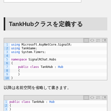
TankHubクラスを定義する
1
using 
Microsoft
.
AspNetCore
.
SignalR
;
2
using 
TankGame
;
3
using 
System
.
Timers
;
4
5
namespace
SignalRChat
.
Hubs
6
{
7
public
class
TankHub
:
Hub
8
{
9
}
10
}
以降は名前空間を省略して書きます。
1
public
class
TankHub
:
Hub
2
{
3
}