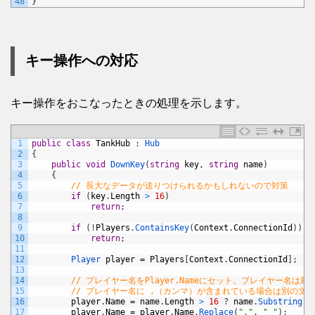
48
}
キー操作への対応
キー操作をおこなったときの処理を示します。
1
public
class
TankHub
:
Hub
2
{
3
public
void
DownKey
(
string
key
,
string
name
)
4
{
5
// 長大なデータが送りつけられるかもしれないので対策
6
if
(
key
.
Length
>
16
)
7
return
;
8
9
if
(
!
Players
.
ContainsKey
(
Context
.
ConnectionId
)
)
10
return
;
11
12
Player 
player
=
Players
[
Context
.
ConnectionId
]
;
13
14
// プレイヤー名をPlayer.Nameにセット。プレイヤー名は最
15
// プレイヤー名に ,（カンマ）が含まれている場合は別の文
16
player
.
Name
=
name
.
Length
>
16
?
name
.
Substring
(
0
17
player
.
Name
=
player
.
Name
.
Replace
(
","
,
"_"
)
;