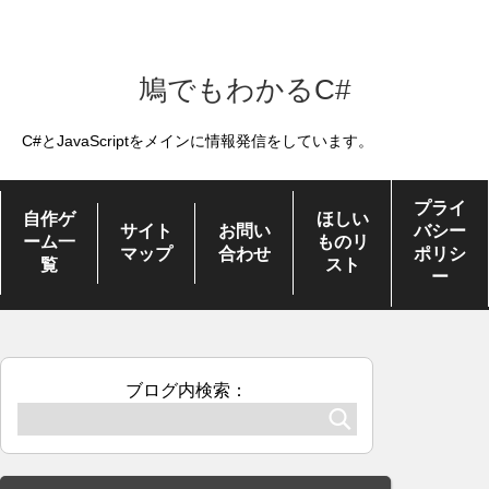
鳩でもわかるC#
C#とJavaScriptをメインに情報発信をしています。
プライ
自作ゲ
ほしい
サイト
お問い
バシー
ーム一
ものリ
マップ
合わせ
ポリシ
覧
スト
ー
ブログ内検索：