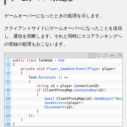
ゲームオーバーになったときの処理を示します。
クライアントサイドにゲームオーバーになったことを送信
し、通信を切断します。それと同時にスコアランキングへ
の登録の処理もおこないます。
1
public
class
TankHub
:
Hub
2
{
3
private
void
Player_GameOverEvent
(
Player 
player
)
4
{
5
Task
.
Run
(
async
(
)
=
>
6
{
7
string
id
=
player
.
ConnectionID
;
8
if
(
ClientProxyMap
.
ContainsKey
(
id
)
)
9
{
10
await 
ClientProxyMap
[
id
]
.
SendAsync
(
"Recei
11
SaveHiscore
(
player
)
;
12
Disconnect
(
id
)
;
13
}
14
}
)
;
15
}
16
}