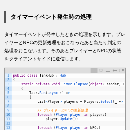
タイマーイベント発生時の処理
タイマーイベントが発生したときの処理を示します。プレ
イヤーとNPCの更新処理をおこなったあと当たり判定の
処理をおこないます。そのあとプレイヤーとNPCの状態
をクライアントサイドに送信します。
1
public
class
TankHub
:
Hub
2
{
3
static
private
void
Timer_Elapsed
(
object
?
sender
,
Ela
4
{
5
Task
.
Run
(
async
(
)
=
>
6
{
7
List
<
Player
>
players
=
Players
.
Select
(
_
=
>
_
.
8
9
// プレイヤーとNPCの更新処理
10
foreach
(
Player 
player 
in
players
)
11
player
.
Update
(
)
;
12
13
foreach
(
Player 
player 
in
NPCs
)