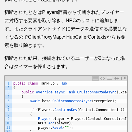
切断されたときはPlayers辞書から切断されたプレイヤー
に対応する要素を取り除き、NPCのリストに追加しま
す。またクライアントサイドにデータを送信する必要はな
くなるのでClientProxyMapとHubCallerContextsからも要
素を取り除きます。
切断された結果、接続されているユーザーが0になった場
合はタイマーを停止させます。
1
public
class
TankHub
:
Hub
2
{
3
public
override 
async 
Task 
OnDisconnectedAsync
(
Except
4
{
5
await 
base
.
OnDisconnectedAsync
(
exception
)
;
6
7
if
(
Players
.
ContainsKey
(
Context
.
ConnectionId
)
)
8
{
9
Player 
player
=
Players
[
Context
.
ConnectionId
]
10
NPCs
.
Add
(
player
)
;
11
player
.
Reset
(
""
)
;