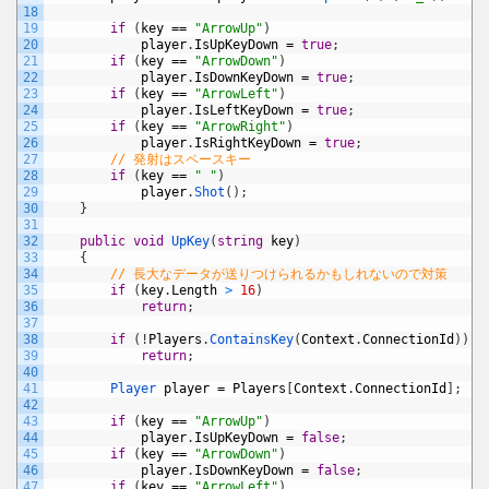
18
19
if
(
key
==
"ArrowUp"
)
20
player
.
IsUpKeyDown
=
true
;
21
if
(
key
==
"ArrowDown"
)
22
player
.
IsDownKeyDown
=
true
;
23
if
(
key
==
"ArrowLeft"
)
24
player
.
IsLeftKeyDown
=
true
;
25
if
(
key
==
"ArrowRight"
)
26
player
.
IsRightKeyDown
=
true
;
27
// 発射はスペースキー
28
if
(
key
==
" "
)
29
player
.
Shot
(
)
;
30
}
31
32
public
void
UpKey
(
string
key
)
33
{
34
// 長大なデータが送りつけられるかもしれないので対策
35
if
(
key
.
Length
>
16
)
36
return
;
37
38
if
(
!
Players
.
ContainsKey
(
Context
.
ConnectionId
)
)
39
return
;
40
41
Player 
player
=
Players
[
Context
.
ConnectionId
]
;
42
43
if
(
key
==
"ArrowUp"
)
44
player
.
IsUpKeyDown
=
false
;
45
if
(
key
==
"ArrowDown"
)
46
player
.
IsDownKeyDown
=
false
;
47
if
(
key
==
"ArrowLeft"
)