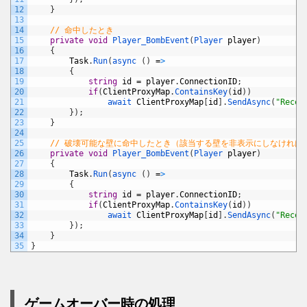
12
}
13
14
// 命中したとき
15
private
void
Player_BombEvent
(
Player 
player
)
16
{
17
Task
.
Run
(
async
(
)
=
>
18
{
19
string
id
=
player
.
ConnectionID
;
20
if
(
ClientProxyMap
.
ContainsKey
(
id
)
)
21
await 
ClientProxyMap
[
id
]
.
SendAsync
(
"Recei
22
}
)
;
23
}
24
25
// 破壊可能な壁に命中したとき（該当する壁を非表示にしなければ
26
private
void
Player_BombEvent
(
Player 
player
)
27
{
28
Task
.
Run
(
async
(
)
=
>
29
{
30
string
id
=
player
.
ConnectionID
;
31
if
(
ClientProxyMap
.
ContainsKey
(
id
)
)
32
await 
ClientProxyMap
[
id
]
.
SendAsync
(
"Recei
33
}
)
;
34
}
35
}
ゲームオーバー時の処理