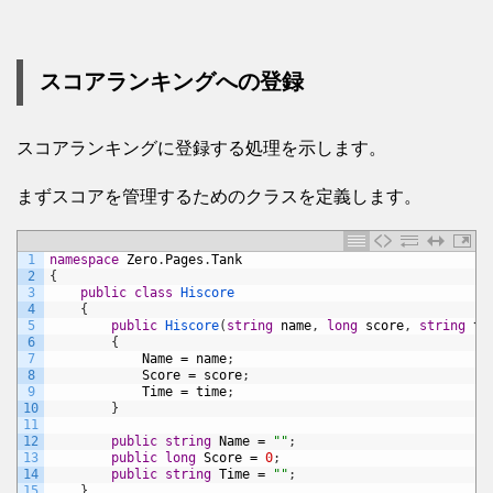
スコアランキングへの登録
スコアランキングに登録する処理を示します。
まずスコアを管理するためのクラスを定義します。
1
namespace
Zero
.
Pages
.
Tank
2
{
3
public
class
Hiscore
4
{
5
public
Hiscore
(
string
name
,
long
score
,
string
ti
6
{
7
Name
=
name
;
8
Score
=
score
;
9
Time
=
time
;
10
}
11
12
public
string
Name
=
""
;
13
public
long
Score
=
0
;
14
public
string
Time
=
""
;
15
}