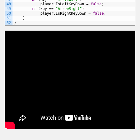
48
player
.
IsLeftKeyDown
=
false
;
49
if
(
key
==
"ArrowRight"
)
50
player
.
IsRightKeyDown
=
false
;
51
}
52
}