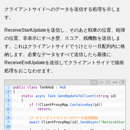
クライアントサイドへのデータを送信する処理を示しま
す。
ReceiveStartUpdateを送信し、そのあと戦車の位置、砲弾
の位置、非表示にすべき壁、スコア、残機数を送信しま
す。これはクライアントサイドでうけとり一旦配列内に格
納します。必要なデータをすべて送信したら最後に
ReceiveEndUpdateを送信してクライアントサイドで描画
処理をおこなわせます。
1
public
class
TankHub
:
Hub
2
{
3
static
async 
Task 
SendUpdateToClient
(
string
id
)
4
{
5
if
(
!
ClientProxyMap
.
ContainsKey
(
id
)
)
6
return
;
7
8
// クライアントサイドへのデータ送信開始
9
await 
ClientProxyMap
[
id
]
.
SendAsync
(
"ReceiveStartU
10