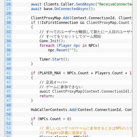
26
await 
Clients
.
Caller
.
SendAsync
(
"ReceiveConnected"
27
await 
base
.
OnConnectedAsync
(
)
;
28
29
ClientProxyMap
.
Add
(
Context
.
ConnectionId
,
Clients
.
30
if
(
!
IsFirstConnection
&& ClientProxyMap.Count ==
31
        {
32
            // すべてのユーザーが離脱して新たに一人目のユーザ
33
            // すべてをリセットしてゲーム開始
34
            Game.Init();
35
foreach
(
Player 
npc 
in
NPCs
)
36
npc
.
Reset
(
""
)
;
37
38
Timer
.
Start
(
)
;
39
}
40
41
if
(
PLAYER_MAX
<
NPCs
.
Count
+
Players
.
Count
+
1
&
42
        {
43
            // 定員オーバー
44
            // ゲームに参加できない
45
            await ClientProxyMap[Context.ConnectionId].Se
46
return
;
47
}
48
49
HubCallerContexts
.
Add
(
Context
.
ConnectionId
,
Conte
50
51
if
(
NPCs
.
Count
>
0
)
52
{
53
// 新しいユーザーがゲームに参加するときはNPCのうちひ
54
// Players辞書に追加する