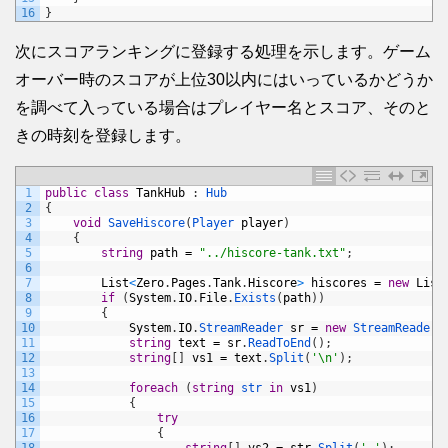
16
}
次にスコアランキングに登録する処理を示します。ゲーム
オーバー時のスコアが上位30以内にはいっているかどうか
を調べて入っている場合はプレイヤー名とスコア、そのと
きの時刻を登録します。
1
public
class
TankHub
:
Hub
2
{
3
void
SaveHiscore
(
Player 
player
)
4
{
5
string
path
=
"../hiscore-tank.txt"
;
6
7
List
<
Zero
.
Pages
.
Tank
.
Hiscore
>
hiscores
=
new
List
8
if
(
System
.
IO
.
File
.
Exists
(
path
)
)
9
{
10
System
.
IO
.
StreamReader 
sr
=
new
StreamReader
(
11
string
text
=
sr
.
ReadToEnd
(
)
;
12
string
[
]
vs1
=
text
.
Split
(
'\n'
)
;
13
14
foreach
(
string
str 
in
vs1
)
15
{
16
try
17
{