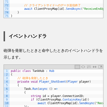
71
72
// クライアントサイドへのデータ送信終了
73
await 
ClientProxyMap
[
id
]
.
SendAsync
(
"ReceiveEndUpd
74
}
75
}
イベントハンドラ
砲弾を発射したときと命中したときのイベントハンドラを
示します。
1
public
class
TankHub
:
Hub
2
{
3
// 砲弾を発射したとき
4
private
void
Player_ShotEvent
(
Player 
player
)
5
{
6
Task
.
Run
(
async
(
)
=
>
7
{
8
string
id
=
player
.
ConnectionID
;
9
if
(
ClientProxyMap
.
ContainsKey
(
id
)
)
10
await 
ClientProxyMap
[
id
]
.
SendAsync
(
"Recei
11
}
)
;