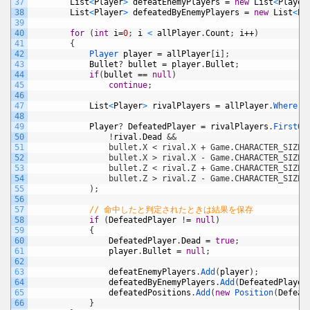
37
List
<
Player
>
defeatEnemyPlayers
=
new
List
<
Player
38
List
<
Player
>
defeatedByEnemyPlayers
=
new
List
<
Pl
39
40
for
(
int
i
=
0
;
i
<
allPlayer
.
Count
;
i
++
)
41
{
42
Player 
player
=
allPlayer
[
i
]
;
43
Bullet
?
bullet
=
player
.
Bullet
;
44
if
(
bullet
==
null
)
45
continue
;
46
47
List
<
Player
>
rivalPlayers
=
allPlayer
.
Where
(
_
48
49
Player
?
DefeatedPlayer
=
rivalPlayers
.
FirstOr
50
!
rival
.
Dead
&&
51
                bullet.X < rival.X + Game.CHARACTER_SIZE 
52
                bullet.X > rival.X - Game.CHARACTER_SIZE 
53
                bullet.Z < rival.Z + Game.CHARACTER_SIZE 
54
                bullet.Z > rival.Z - Game.CHARACTER_SIZE)
55
            );
56
57
// 命中したと判定されたときは結果を保存
58
if
(
DefeatedPlayer
!
=
null
)
59
{
60
DefeatedPlayer
.
Dead
=
true
;
61
player
.
Bullet
=
null
;
62
63
defeatEnemyPlayers
.
Add
(
player
)
;
64
defeatedByEnemyPlayers
.
Add
(
DefeatedPlayer
65
defeatedPositions
.
Add
(
new
Position
(
Defeat
66
}