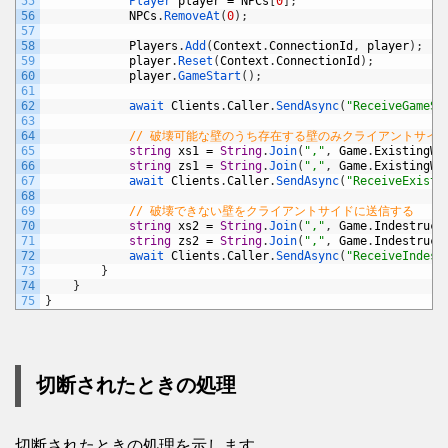
55
Player 
player
=
NPCs
[
0
]
;
56
NPCs
.
RemoveAt
(
0
)
;
57
58
Players
.
Add
(
Context
.
ConnectionId
,
player
)
;
59
player
.
Reset
(
Context
.
ConnectionId
)
;
60
player
.
GameStart
(
)
;
61
62
await 
Clients
.
Caller
.
SendAsync
(
"ReceiveGameSt
63
64
// 破壊可能な壁のうち存在する壁のみクライアントサイ
65
string
xs1
=
String
.
Join
(
","
,
Game
.
ExistingWa
66
string
zs1
=
String
.
Join
(
","
,
Game
.
ExistingWa
67
await 
Clients
.
Caller
.
SendAsync
(
"ReceiveExisti
68
69
// 破壊できない壁をクライアントサイドに送信する
70
string
xs2
=
String
.
Join
(
","
,
Game
.
Indestruct
71
string
zs2
=
String
.
Join
(
","
,
Game
.
Indestruct
72
await 
Clients
.
Caller
.
SendAsync
(
"ReceiveIndest
73
}
74
}
75
}
切断されたときの処理
切断されたときの処理を示します。