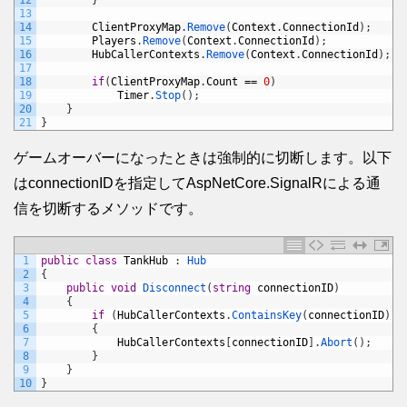
12
}
13
14
ClientProxyMap
.
Remove
(
Context
.
ConnectionId
)
;
15
Players
.
Remove
(
Context
.
ConnectionId
)
;
16
HubCallerContexts
.
Remove
(
Context
.
ConnectionId
)
;
17
18
if
(
ClientProxyMap
.
Count
==
0
)
19
Timer
.
Stop
(
)
;
20
}
21
}
ゲームオーバーになったときは強制的に切断します。以下
はconnectionIDを指定してAspNetCore.SignalRによる通
信を切断するメソッドです。
1
public
class
TankHub
:
Hub
2
{
3
public
void
Disconnect
(
string
connectionID
)
4
{
5
if
(
HubCallerContexts
.
ContainsKey
(
connectionID
)
)
6
{
7
HubCallerContexts
[
connectionID
]
.
Abort
(
)
;
8
}
9
}
10
}