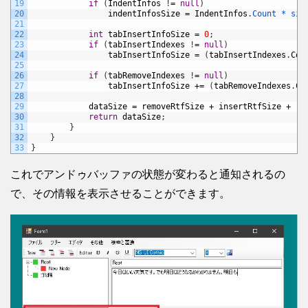
19
if
(
IndentInfos
!
=
null
)
20
indentInfosSize
=
IndentInfos
.
Count *
siz
21
22
int
tabInsertInfoSize
=
0
;
23
if
(
tabInsertIndexes
!
=
null
)
24
tabInsertInfoSize
=
(
tabInsertIndexes
.
Cou
25
26
if
(
tabRemoveIndexes
!
=
null
)
27
tabInsertInfoSize
+=
(
tabRemoveIndexes
.
Co
28
29
dataSize
=
removeRtfSize
+
insertRtfSize
+
re
30
return
dataSize
;
31
}
32
}
33
}
これでアンドゥバッファの状態が変わると通知されるの
で、その情報を表示させることができます。