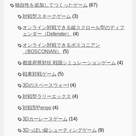
独自性を追加してつくったゲーム
(67)
対戦型スネークゲーム
(3)
オンライン対戦できる縦スクロール型のディフ
ェンダー（Defender）
(4)
オンライン対戦できるボスコニアン
（BOSCONIAN）
(5)
都道府県対抗 戦国シミュレーションゲーム
(4)
戦車対戦ゲーム
(5)
3Dのスペースウォー!
(4)
対戦型ラリーエックス
(4)
対戦型Pengo
(4)
3Dカーレースゲーム
(14)
3Dっぽい縦シューティングゲーム
(9)