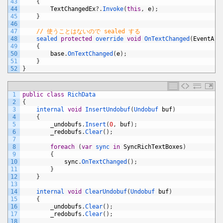
43
{
44
TextChangedEx
?
.
Invoke
(
this
,
e
)
;
45
}
46
47
// 使うことはないので sealed する
48
sealed 
protected
override 
void
OnTextChanged
(
EventArg
49
{
50
base
.
OnTextChanged
(
e
)
;
51
}
52
}
1
public
class
RichData
2
{
3
internal 
void
InsertUndobuf
(
Undobuf 
buf
)
4
{
5
_undobufs
.
Insert
(
0
,
buf
)
;
6
_redobufs
.
Clear
(
)
;
7
8
foreach
(
var
sync 
in
SyncRichTextBoxes
)
9
{
10
sync
.
OnTextChanged
(
)
;
11
}
12
}
13
14
internal 
void
ClearUndobuf
(
Undobuf 
buf
)
15
{
16
_undobufs
.
Clear
(
)
;
17
_redobufs
.
Clear
(
)
;
18