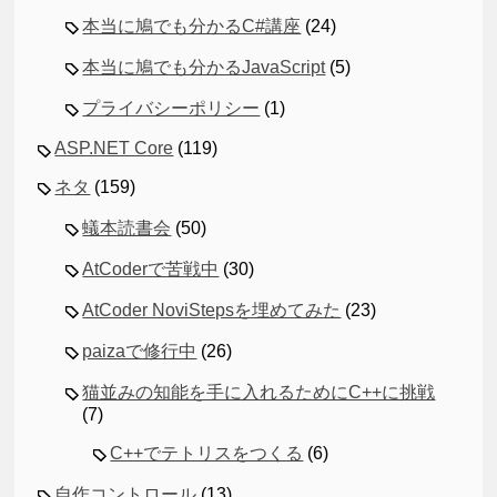
本当に鳩でも分かるC#講座
(24)
本当に鳩でも分かるJavaScript
(5)
プライバシーポリシー
(1)
ASP.NET Core
(119)
ネタ
(159)
蟻本読書会
(50)
AtCoderで苦戦中
(30)
AtCoder NoviStepsを埋めてみた
(23)
paizaで修行中
(26)
猫並みの知能を手に入れるためにC++に挑戦
(7)
C++でテトリスをつくる
(6)
自作コントロール
(13)