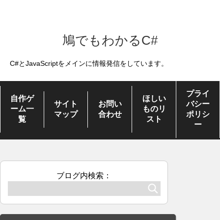
鳩でもわかるC#
C#とJavaScriptをメインに情報発信をしています。
プライ
自作ゲ
ほしい
サイト
お問い
バシー
ーム一
ものリ
マップ
合わせ
ポリシ
覧
スト
ー
ブログ内検索：