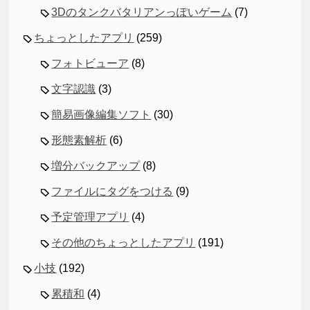
3Dのタンクバタリアンっぽいゲーム
(7)
ちょっとしたアプリ
(259)
フォトビューア
(8)
文字認識
(3)
簡易画像編集ソフト
(30)
形態素解析
(6)
増分バックアップ
(8)
ファイルにタグをつける
(9)
予定管理アプリ
(4)
その他のちょっとしたアプリ
(191)
小技
(192)
累積和
(4)