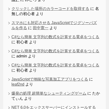
クリックした場所のカラーコードを取得する
に
名
無しの初心者
より
スマホにも対応させる JavaScriptでジグソーパズ
ルを作る
に
田中寛一
より
C#なら簡単 文字列の数式を計算する電卓をつくる
に
初心者
より
C#なら簡単 文字列の数式を計算する電卓をつくる
に
admin
より
C#なら簡単 文字列の数式を計算する電卓をつくる
に
初心者
より
JavaScriptで地味な写真加工アプリをつくる
に
leaf2nd
より
爆発の処理 超簡単なシューティングゲーム
に
たか
てぃん
より
NET 6.0をエックスサーバーにインストールする