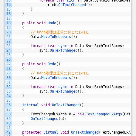
13
foreach
(
var
rich 
in
Data
.
SyncRichTextBoxes
)
14
rich
.
OnTextChanged
(
)
;
15
}
16
}
17
18
public
void
Undo
(
)
19
{
20
// Undo処理は正常におこなわれた
21
Data
.
MoveToRedobufs
(
)
;
22
23
foreach
(
var
sync 
in
Data
.
SyncRichTextBoxes
)
24
sync
.
OnTextChanged
(
)
;
25
}
26
27
public
void
Redo
(
)
28
{
29
// Redo処理は正常におこなわれた
30
Data
.
MoveToUndobufs
(
)
;
31
32
foreach
(
var
sync 
in
Data
.
SyncRichTextBoxes
)
33
sync
.
OnTextChanged
(
)
;
34
}
35
36
internal 
void
OnTextChanged
(
)
37
{
38
TextChangedExArgs
e
=
new
TextChangedExArgs
(
Data
)
39
OnTextChanged
(
e
)
;
40
}
41
42
protected
virtual 
void
OnTextChanged
(
TextChangedExArg