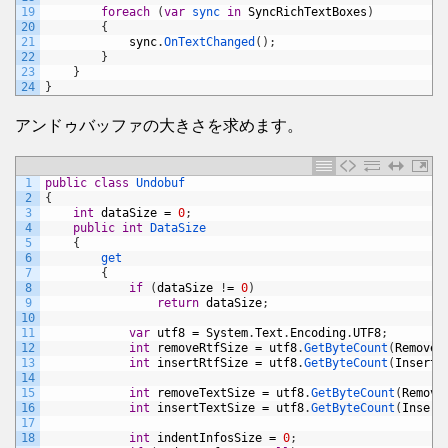
19
foreach
(
var
sync 
in
SyncRichTextBoxes
)
20
{
21
sync
.
OnTextChanged
(
)
;
22
}
23
}
24
}
アンドゥバッファの大きさを求めます。
1
public
class
Undobuf
2
{
3
int
dataSize
=
0
;
4
public
int
DataSize
5
{
6
get
7
{
8
if
(
dataSize
!
=
0
)
9
return
dataSize
;
10
11
var
utf8
=
System
.
Text
.
Encoding
.
UTF8
;
12
int
removeRtfSize
=
utf8
.
GetByteCount
(
RemoveR
13
int
insertRtfSize
=
utf8
.
GetByteCount
(
InsertR
14
15
int
removeTextSize
=
utf8
.
GetByteCount
(
Remove
16
int
insertTextSize
=
utf8
.
GetByteCount
(
Insert
17
18
int
indentInfosSize
=
0
;