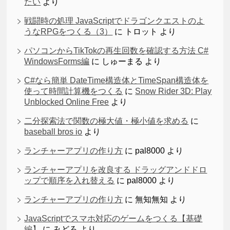
たい
より
戦闘時の処理 JavaScriptでドラゴンクエストのよ
うなRPGをつくる（3）
に
トロット
より
パソコンからTikTokの再生回数を確認する方法 C#
WindowsForms編
に
しゅーまる
より
C#なら簡単 DateTime構造体とTimeSpan構造体を
使って時間計算機をつくる
に
Snow Rider 3D: Play
Unblocked Online Free
より
二分探索法で関数の極大値・極小値を求める
に
baseball bros io
より
ランチャーアプリの作り方
に
pal8000
より
ランチャーアプリを改良する ドラッグアンドドロ
ップで順序を入れ替える
に
pal8000
より
ランチャーアプリの作り方
に
無知無知
より
JavaScriptでスマホ対応のゲームをつくる【基礎
編】
に
みどろ
より