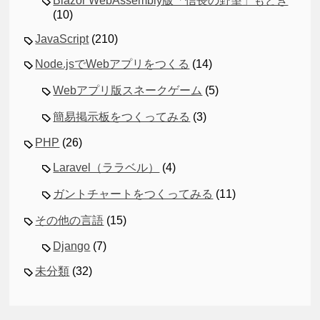
Blazor WebAssembly版「信長の野望」もどき
(10)
JavaScript
(210)
Node.jsでWebアプリをつくる
(14)
Webアプリ版スネークゲーム
(5)
簡易掲示板をつくってみる
(3)
PHP
(26)
Laravel（ララベル）
(4)
ガントチャートをつくってみる
(11)
その他の言語
(15)
Django
(7)
未分類
(32)