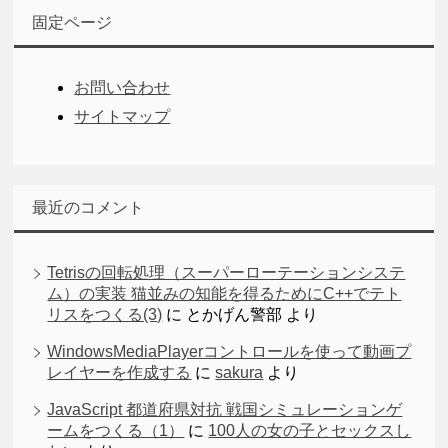
固定ページ
お問い合わせ
サイトマップ
最近のコメント
Tetrisの回転処理（スーパーローテーションシステ
ム）の実装 猫並みの知能を得るためにC++でテト
リスをつくる(3)
に
とかげん警部
より
WindowsMediaPlayerコントロールを使って動画プ
レイヤーを作成する
に
sakura
より
JavaScript 都道府県対抗 戦国シミュレーションゲ
ームをつくる（1）
に
100人の女の子とセックスし