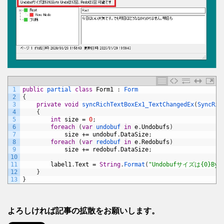
1
public
partial 
class
Form1
:
Form
2
{
3
private
void
syncRichTextBoxEx1_TextChangedEx
(
SyncRic
4
{
5
int
size
=
0
;
6
foreach
(
var
undobuf 
in
e
.
Undobufs
)
7
size
+=
undobuf
.
DataSize
;
8
foreach
(
var
redobuf 
in
e
.
Redobufs
)
9
size
+=
redobuf
.
DataSize
;
10
11
label1
.
Text
=
String
.
Format
(
"Undobufサイズは{0}By
12
}
13
}
よろしければ記事の拡散をお願いします。