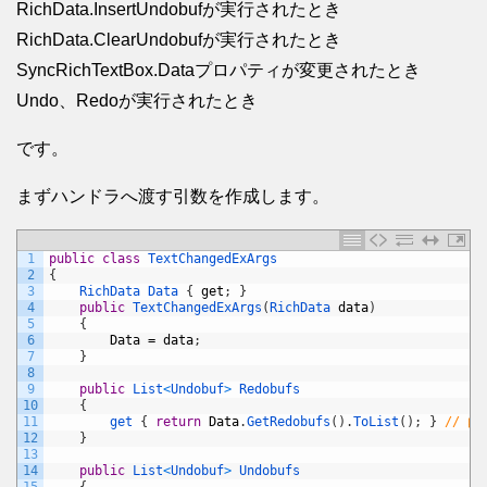
RichData.InsertUndobufが実行されたとき
RichData.ClearUndobufが実行されたとき
SyncRichTextBox.Dataプロパティが変更されたとき
Undo、Redoが実行されたとき
です。
まずハンドラへ渡す引数を作成します。
1
public
class
TextChangedExArgs
2
{
3
RichData
Data
{
get
;
}
4
public
TextChangedExArgs
(
RichData 
data
)
5
{
6
Data
=
data
;
7
}
8
9
public
List
<
Undobuf
>
Redobufs
10
{
11
get
{
return
Data
.
GetRedobufs
(
)
.
ToList
(
)
;
}
// 
12
}
13
14
public
List
<
Undobuf
>
Undobufs