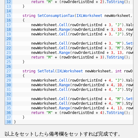
12
return
"M"
+
(
rowOrderListEnd
+
2
)
.
ToString
(
)
;
13
}
14
15
string
SetConsumptionTax
(
IXLWorksheet 
newWorksheet
,
i
16
{
17
newWorksheet
.
Cell
(
rowOrderListEnd
+
3
,
"J"
)
.
Value
18
newWorksheet
.
Range
(
rowOrderListEnd
+
3
,
10
,
rowOr
19
newWorksheet
.
Cell
(
rowOrderListEnd
+
3
,
"J"
)
.
Style
20
21
newWorksheet
.
Cell
(
rowOrderListEnd
+
3
,
"M"
)
.
SetFo
22
newWorksheet
.
Cell
(
rowOrderListEnd
+
3
,
"M"
)
.
Style
23
newWorksheet
.
Range
(
rowOrderListEnd
+
3
,
13
,
rowOr
24
return
"M"
+
(
rowOrderListEnd
+
3
)
.
ToString
(
)
;
25
}
26
27
string
SetTotal
(
IXLWorksheet 
newWorksheet
,
int
rowOrd
28
{
29
newWorksheet
.
Cell
(
rowOrderListEnd
+
4
,
"J"
)
.
Value
30
newWorksheet
.
Range
(
rowOrderListEnd
+
4
,
10
,
rowOr
31
newWorksheet
.
Cell
(
rowOrderListEnd
+
4
,
"J"
)
.
Style
32
33
newWorksheet
.
Cell
(
rowOrderListEnd
+
4
,
"M"
)
.
SetFo
34
newWorksheet
.
Cell
(
rowOrderListEnd
+
4
,
"M"
)
.
Style
35
newWorksheet
.
Range
(
rowOrderListEnd
+
4
,
13
,
rowOr
36
return
"M"
+
(
rowOrderListEnd
+
4
)
.
ToString
(
)
;
37
}
38
}
以上をセットしたら備考欄をセットすれば完成です。