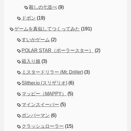
殺しの七並べ
(9)
ドボン
(19)
ゲームを真似してつくってみた
(191)
すいかゲーム
(2)
POLAR STAR（ポーラースター）
(2)
箱入り娘
(3)
ミスタードリラー (Mr. Driller)
(3)
Slither.io (スリザリオ)
(6)
マッピー（MAPPY）
(5)
マインスイーパー
(5)
ボンバーマン
(6)
クラッシュローラー
(15)