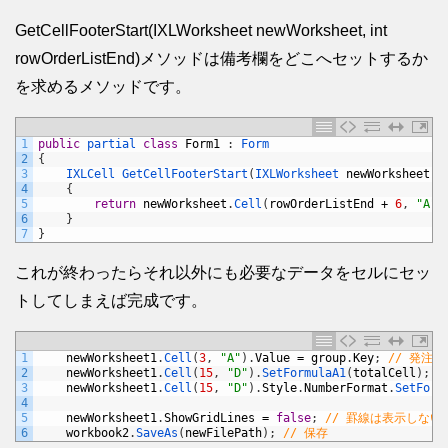
GetCellFooterStart(IXLWorksheet newWorksheet, int
rowOrderListEnd)メソッドは備考欄をどこへセットするか
を求めるメソッドです。
1
public
partial 
class
Form1
:
Form
2
{
3
IXLCell 
GetCellFooterStart
(
IXLWorksheet 
newWorksheet
,
4
{
5
return
newWorksheet
.
Cell
(
rowOrderListEnd
+
6
,
"A"
)
6
}
7
}
これが終わったらそれ以外にも必要なデータをセルにセッ
トしてしまえば完成です。
1
newWorksheet1
.
Cell
(
3
,
"A"
)
.
Value
=
group
.
Key
;
// 発注
2
newWorksheet1
.
Cell
(
15
,
"D"
)
.
SetFormulaA1
(
totalCell
)
;
/
3
newWorksheet1
.
Cell
(
15
,
"D"
)
.
Style
.
NumberFormat
.
SetForm
4
5
newWorksheet1
.
ShowGridLines
=
false
;
// 罫線は表示しない
6
workbook2
.
SaveAs
(
newFilePath
)
;
// 保存