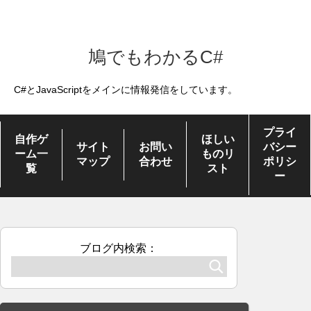
鳩でもわかるC#
C#とJavaScriptをメインに情報発信をしています。
プライ
自作ゲ
ほしい
サイト
お問い
バシー
ーム一
ものリ
マップ
合わせ
ポリシ
覧
スト
ー
ブログ内検索：