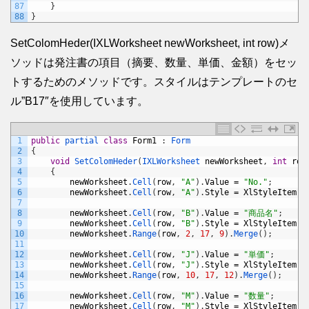
87
}
88
}
SetColomHeder(IXLWorksheet newWorksheet, int row)メ
ソッドは発注書の項目（摘要、数量、単価、金額）をセッ
トするためのメソッドです。スタイルはテンプレートのセ
ル”B17″を使用しています。
1
public
partial 
class
Form1
:
Form
2
{
3
void
SetColomHeder
(
IXLWorksheet 
newWorksheet
,
int
row
4
{
5
newWorksheet
.
Cell
(
row
,
"A"
)
.
Value
=
"No."
;
6
newWorksheet
.
Cell
(
row
,
"A"
)
.
Style
=
XlStyleItem
;
7
8
newWorksheet
.
Cell
(
row
,
"B"
)
.
Value
=
"商品名"
;
9
newWorksheet
.
Cell
(
row
,
"B"
)
.
Style
=
XlStyleItem
;
10
newWorksheet
.
Range
(
row
,
2
,
17
,
9
)
.
Merge
(
)
;
11
12
newWorksheet
.
Cell
(
row
,
"J"
)
.
Value
=
"単価"
;
13
newWorksheet
.
Cell
(
row
,
"J"
)
.
Style
=
XlStyleItem
;
14
newWorksheet
.
Range
(
row
,
10
,
17
,
12
)
.
Merge
(
)
;
15
16
newWorksheet
.
Cell
(
row
,
"M"
)
.
Value
=
"数量"
;
17
newWorksheet
.
Cell
(
row
,
"M"
)
.
Style
=
XlStyleItem
;