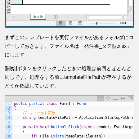
まずこのテンプレートを実行ファイルがあるフォルダにコ
ピーしておきます。ファイル名は「発注書_タテ型.xlsx」
にします。
[開始]ボタンをクリックしたときの処理は前回とほとんど
同じです。処理をする前にtemplateFilePathが存在するか
どうか確認しています。
1
public
partial 
class
Form1
:
Form
2
{
3
// フィールド変数
4
string
templateFilePath
=
Application
.
StartupPath
+
"
5
6
private
void
button1_Click
(
object
sender
,
EventArgs
e
7
{
8
if
(
!
File
.
Exists
(
templateFilePath
)
)