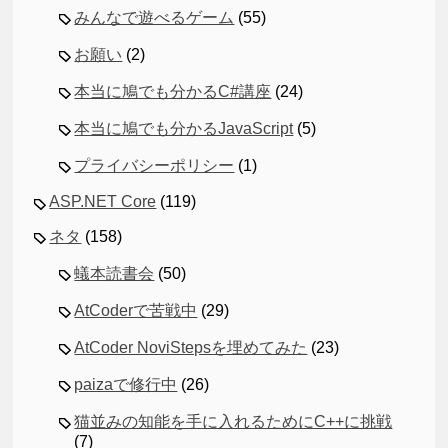
みんなで遊べるゲーム
(55)
お願い
(2)
本当に鳩でも分かるC#講座
(24)
本当に鳩でも分かるJavaScript
(5)
プライバシーポリシー
(1)
ASP.NET Core
(119)
ネタ
(158)
蟻本読書会
(50)
AtCoderで苦戦中
(29)
AtCoder NoviStepsを埋めてみた
(23)
paizaで修行中
(26)
猫並みの知能を手に入れるためにC++に挑戦
(7)