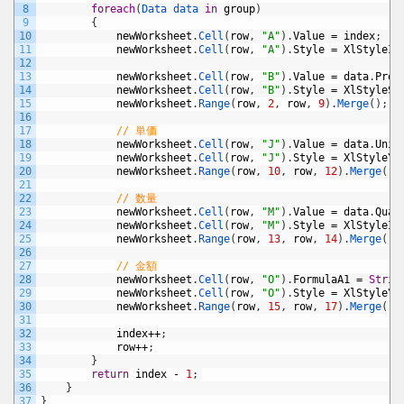
8
foreach
(
Data 
data 
in
group
)
9
{
10
newWorksheet
.
Cell
(
row
,
"A"
)
.
Value
=
index
;
11
newWorksheet
.
Cell
(
row
,
"A"
)
.
Style
=
XlStyleIn
12
13
newWorksheet
.
Cell
(
row
,
"B"
)
.
Value
=
data
.
Prod
14
newWorksheet
.
Cell
(
row
,
"B"
)
.
Style
=
XlStyleSt
15
newWorksheet
.
Range
(
row
,
2
,
row
,
9
)
.
Merge
(
)
;
16
17
// 単価
18
newWorksheet
.
Cell
(
row
,
"J"
)
.
Value
=
data
.
Unit
19
newWorksheet
.
Cell
(
row
,
"J"
)
.
Style
=
XlStyleYe
20
newWorksheet
.
Range
(
row
,
10
,
row
,
12
)
.
Merge
(
)
;
21
22
// 数量
23
newWorksheet
.
Cell
(
row
,
"M"
)
.
Value
=
data
.
Quan
24
newWorksheet
.
Cell
(
row
,
"M"
)
.
Style
=
XlStyleIn
25
newWorksheet
.
Range
(
row
,
13
,
row
,
14
)
.
Merge
(
)
;
26
27
// 金額
28
newWorksheet
.
Cell
(
row
,
"O"
)
.
FormulaA1
=
Strin
29
newWorksheet
.
Cell
(
row
,
"O"
)
.
Style
=
XlStyleYe
30
newWorksheet
.
Range
(
row
,
15
,
row
,
17
)
.
Merge
(
)
;
31
32
index
++
;
33
row
++
;
34
}
35
return
index
-
1
;
36
}
37
}