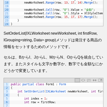
18
newWorksheet
.
Range
(
row
,
13
,
17
,
14
)
.
Merge
(
)
;
19
20
newWorksheet
.
Cell
(
row
,
"O"
)
.
Value
=
"金額"
;
21
newWorksheet
.
Cell
(
row
,
"O"
)
.
Style
=
XlStyleItem
;
22
newWorksheet
.
Range
(
row
,
15
,
17
,
17
)
.
Merge
(
)
;
23
}
24
}
SetOrderList(IXLWorksheet newWorksheet, int firstRow,
IGrouping<string, Data> group)メソッドは発注する商品の
情報をセットするためのメソッドです。
セルは、BからI、JからL、MからN、OからQを統合してい
ます。またスタイルも文字か数字か、数字でも金額なにか
どうかで変更しています。
1
public
partial 
class
Form1
:
Form
2
{
3
int
SetOrderList
(
IXLWorksheet 
newWorksheet
,
int
first
4
{
5
int
index
=
1
;
6
int
row
=
firstRow
;
7