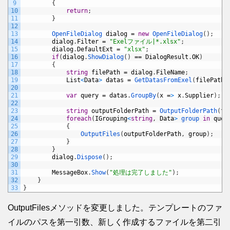
9
{
10
return
;
11
}
12
13
OpenFileDialog 
dialog
=
new
OpenFileDialog
(
)
;
14
dialog
.
Filter
=
"Exelファイル|*.xlsx"
;
15
dialog
.
DefaultExt
=
"xlsx"
;
16
if
(
dialog
.
ShowDialog
(
)
==
DialogResult
.
OK
)
17
{
18
string
filePath
=
dialog
.
FileName
;
19
List
<
Data
>
datas
=
GetDatasFromExel
(
filePath
)
20
21
var
query
=
datas
.
GroupBy
(
x
=
>
x
.
Supplier
)
;
22
23
string
outputFolderPath
=
OutputFolderPath
(
fi
24
foreach
(
IGrouping
<
string
,
Data
>
group 
in
quer
25
{
26
OutputFiles
(
outputFolderPath
,
group
)
;
27
}
28
}
29
dialog
.
Dispose
(
)
;
30
31
MessageBox
.
Show
(
"処理は完了しました"
)
;
32
}
33
}
OutputFilesメソッドを変更しました。テンプレートのファ
イルのパスを第一引数、新しく作成するファイルを第二引