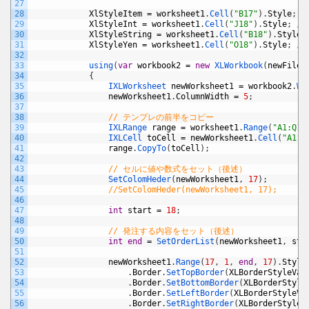
27
28
XlStyleItem
=
worksheet1
.
Cell
(
"B17"
)
.
Style
;
/
29
XlStyleInt
=
worksheet1
.
Cell
(
"J18"
)
.
Style
;
//
30
XlStyleString
=
worksheet1
.
Cell
(
"B18"
)
.
Style
;
31
XlStyleYen
=
worksheet1
.
Cell
(
"O18"
)
.
Style
;
/
32
33
using
(
var
workbook2
=
new
XLWorkbook
(
newFileP
34
{
35
IXLWorksheet 
newWorksheet1
=
workbook2
.
Wo
36
newWorksheet1
.
ColumnWidth
=
5
;
37
38
// テンプレの前半をコピー
39
IXLRange 
range
=
worksheet1
.
Range
(
"A1:Q16
40
IXLCell 
toCell
=
newWorksheet1
.
Cell
(
"A1"
)
41
range
.
CopyTo
(
toCell
)
;
42
43
// セルに値や数式をセット（後述）
44
SetColomHeder
(
newWorksheet1
,
17
)
;
45
//SetColomHeder(newWorksheet1, 17);
46
47
int
start
=
18
;
48
49
// 発注する内容をセット（後述）
50
int
end
=
SetOrderList
(
newWorksheet1
,
sta
51
52
newWorksheet1
.
Range
(
17
,
1
,
end
,
17
)
.
Style
53
.
Border
.
SetTopBorder
(
XLBorderStyleVal
54
.
Border
.
SetBottomBorder
(
XLBorderStyle
55
.
Border
.
SetLeftBorder
(
XLBorderStyleVa
56
.
Border
.
SetRightBorder
(
XLBorderStyleV