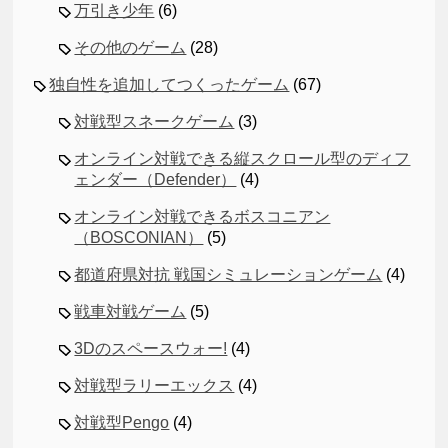
万引き少年
(6)
その他のゲーム
(28)
独自性を追加してつくったゲーム
(67)
対戦型スネークゲーム
(3)
オンライン対戦できる縦スクロール型のディフ
ェンダー（Defender）
(4)
オンライン対戦できるボスコニアン
（BOSCONIAN）
(5)
都道府県対抗 戦国シミュレーションゲーム
(4)
戦車対戦ゲーム
(5)
3Dのスペースウォー!
(4)
対戦型ラリーエックス
(4)
対戦型Pengo
(4)