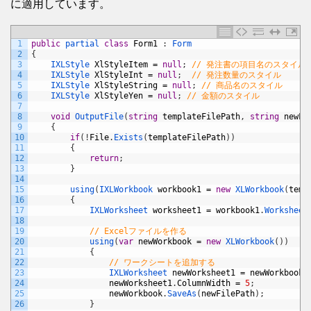
に適用しています。
1
public
partial 
class
Form1
:
Form
2
{
3
IXLStyle 
XlStyleItem
=
null
;
// 発注書の項目名のスタイル
4
IXLStyle 
XlStyleInt
=
null
;
// 発注数量のスタイル
5
IXLStyle 
XlStyleString
=
null
;
// 商品名のスタイル
6
IXLStyle 
XlStyleYen
=
null
;
// 金額のスタイル
7
8
void
OutputFile
(
string
templateFilePath
,
string
newFi
9
{
10
if
(
!
File
.
Exists
(
templateFilePath
)
)
11
{
12
return
;
13
}
14
15
using
(
IXLWorkbook 
workbook1
=
new
XLWorkbook
(
temp
16
{
17
IXLWorksheet 
worksheet1
=
workbook1
.
Worksheet
18
19
// Excelファイルを作る
20
using
(
var
newWorkbook
=
new
XLWorkbook
(
)
)
21
{
22
// ワークシートを追加する
23
IXLWorksheet 
newWorksheet1
=
newWorkbook
.
24
newWorksheet1
.
ColumnWidth
=
5
;
25
newWorkbook
.
SaveAs
(
newFilePath
)
;
26
}