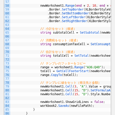
57
58
newWorksheet1
.
Range
(
end
+
2
,
10
,
end
+
4
,
59
.
Border
.
SetTopBorder
(
XLBorderStyleVal
60
.
Border
.
SetBottomBorder
(
XLBorderStyle
61
.
Border
.
SetLeftBorder
(
XLBorderStyleVa
62
.
Border
.
SetRightBorder
(
XLBorderStyleV
63
64
// 小計をセット（後述）
65
string
subtotalCell
=
SetSubtotal
(
newWork
66
67
// 消費税をセット（後述）
68
string
consumptionTaxCell
=
SetConsumptio
69
70
// 合計をセット（後述）
71
string
totalCell
=
SetTotal
(
newWorksheet1
72
73
// テンプレのフッターをコピー
74
range
=
worksheet1
.
Range
(
"A36:Q40"
)
;
75
toCell
=
GetCellFooterStart
(
newWorksheet1
76
range
.
CopyTo
(
toCell
)
;
77
78
// テンプレに値をセット（発注先と金額）
79
newWorksheet1
.
Cell
(
3
,
"A"
)
.
Value
=
group
.
80
newWorksheet1
.
Cell
(
15
,
"D"
)
.
SetFormulaA1
(
81
newWorksheet1
.
Cell
(
15
,
"D"
)
.
Style
.
NumberF
82
83
newWorksheet1
.
ShowGridLines
=
false
;
84
workbook2
.
SaveAs
(
newFilePath
)
;
85
}
86
}