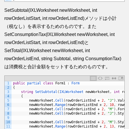
SetSubtotal(IXLWorksheet newWorksheet, int
rowOrderListStart, int rowOrderListEnd)メソッドは小計
（税なし）を表示するためのものです。また
SetConsumptionTax(IXLWorksheet newWorksheet, int
rowOrderListStart, int rowOrderListEnd)と
SetTotal(IXLWorksheet newWorksheet, int
rowOrderListEnd, string Subtotal, string ConsumptionTax)
は消費税と合計金額をセットするためのものです。
1
public
partial 
class
Form1
:
Form
2
{
3
string
SetSubtotal
(
IXLWorksheet 
newWorksheet
,
int
row
4
{
5
newWorksheet
.
Cell
(
rowOrderListEnd
+
2
,
"J"
)
.
Value
6
newWorksheet
.
Range
(
rowOrderListEnd
+
2
,
10
,
rowOr
7
newWorksheet
.
Cell
(
rowOrderListEnd
+
2
,
"M"
)
.
Formu
8
newWorksheet
.
Cell
(
rowOrderListEnd
+
2
,
"J"
)
.
Style
9
10
newWorksheet
.
Cell
(
rowOrderListEnd
+
2
,
"M"
)
.
Style
11
newWorksheet
.
Range
(
rowOrderListEnd
+
2
,
13
,
rowOr