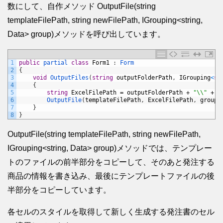
数にして、自作メソッド OutputFile(string
templateFilePath, string newFilePath, IGrouping<string,
Data> group)メソッドを呼び出しています。
1
public
partial 
class
Form1
:
Form
2
{
3
void
OutputFiles
(
string
outputFolderPath
,
IGrouping
<
st
4
{
5
string
ExcelFilePath
=
outputFolderPath
+
"\\"
+
g
6
OutputFile
(
templateFilePath
,
ExcelFilePath
,
group
)
7
}
8
}
OutputFile(string templateFilePath, string newFilePath,
IGrouping<string, Data> group)メソッドでは、テンプレー
トのファイルの前半部分をコピーして、そのあと発注する
商品の情報を書き込み、最後にテンプレートファイルの後
半部分をコピーしています。
各セルのスタイルを取得して新しく生成する発注書のセル