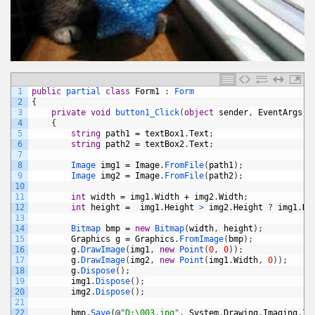
1
public
partial 
class
Form1
:
Form
2
{
3
private
void
button1_Click
(
object
sender
,
EventArgs
e
4
{
5
string
path1
=
textBox1
.
Text
;
6
string
path2
=
textBox2
.
Text
;
7
8
Image 
img1
=
Image
.
FromFile
(
path1
)
;
9
Image 
img2
=
Image
.
FromFile
(
path2
)
;
10
11
int
width
=
img1
.
Width
+
img2
.
Width
;
12
int
height
=
img1
.
Height
>
img2
.
Height
?
img1
.
He
13
14
Bitmap 
bmp
=
new
Bitmap
(
width
,
height
)
;
15
Graphics
g
=
Graphics
.
FromImage
(
bmp
)
;
16
g
.
DrawImage
(
img1
,
new
Point
(
0
,
0
)
)
;
17
g
.
DrawImage
(
img2
,
new
Point
(
img1
.
Width
,
0
)
)
;
18
g
.
Dispose
(
)
;
19
img1
.
Dispose
(
)
;
20
img2
.
Dispose
(
)
;
21
22
bmp
.
Save
(
@
"D:\003.jpg"
,
System
.
Drawing
.
Imaging
.
Im