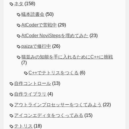
ネタ
(158)
蟻本読書会
(50)
AtCoderで苦戦中
(29)
AtCoder NoviStepsを埋めてみた
(23)
paizaで修行中
(26)
猫並みの知能を手に入れるためにC++に挑戦
(7)
C++でテトリスをつくる
(6)
自作コントロール
(13)
自作ライブラリ
(4)
アウトラインプロセッサーをつくてみよう
(22)
アイコンエディタをつくってみる
(15)
テトリス
(18)