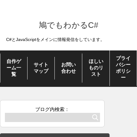
鳩でもわかるC#
C#とJavaScriptをメインに情報発信をしています。
プライ
自作ゲ
ほしい
サイト
お問い
バシー
ーム一
ものリ
マップ
合わせ
ポリシ
覧
スト
ー
ブログ内検索：