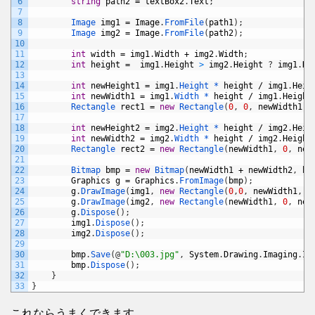
6
string
path2
=
textBox2
.
Text
;
7
8
Image 
img1
=
Image
.
FromFile
(
path1
)
;
9
Image 
img2
=
Image
.
FromFile
(
path2
)
;
10
11
int
width
=
img1
.
Width
+
img2
.
Width
;
12
int
height
=
img1
.
Height
>
img2
.
Height
?
img1
.
He
13
14
int
newHeight1
=
img1
.
Height *
height
/
img1
.
Heig
15
int
newWidth1
=
img1
.
Width *
height
/
img1
.
Height
16
Rectangle 
rect1
=
new
Rectangle
(
0
,
0
,
newWidth1
,
17
18
int
newHeight2
=
img2
.
Height *
height
/
img2
.
Heig
19
int
newWidth2
=
img2
.
Width *
height
/
img2
.
Height
20
Rectangle 
rect2
=
new
Rectangle
(
newWidth1
,
0
,
new
21
22
Bitmap 
bmp
=
new
Bitmap
(
newWidth1
+
newWidth2
,
he
23
Graphics
g
=
Graphics
.
FromImage
(
bmp
)
;
24
g
.
DrawImage
(
img1
,
new
Rectangle
(
0
,
0
,
newWidth1
,
n
25
g
.
DrawImage
(
img2
,
new
Rectangle
(
newWidth1
,
0
,
new
26
g
.
Dispose
(
)
;
27
img1
.
Dispose
(
)
;
28
img2
.
Dispose
(
)
;
29
30
bmp
.
Save
(
@
"D:\003.jpg"
,
System
.
Drawing
.
Imaging
.
Im
31
bmp
.
Dispose
(
)
;
32
}
33
}
これならうまくできます。