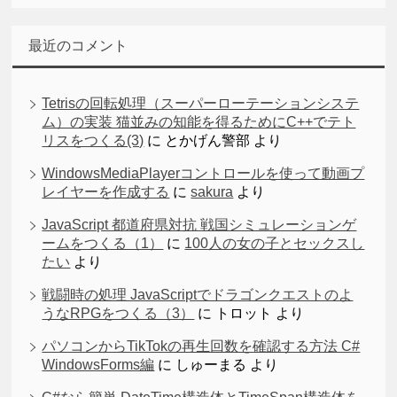
最近のコメント
Tetrisの回転処理（スーパーローテーションシステ
ム）の実装 猫並みの知能を得るためにC++でテト
リスをつくる(3)
に
とかげん警部
より
WindowsMediaPlayerコントロールを使って動画プ
レイヤーを作成する
に
sakura
より
JavaScript 都道府県対抗 戦国シミュレーションゲ
ームをつくる（1）
に
100人の女の子とセックスし
たい
より
戦闘時の処理 JavaScriptでドラゴンクエストのよ
うなRPGをつくる（3）
に
トロット
より
パソコンからTikTokの再生回数を確認する方法 C#
WindowsForms編
に
しゅーまる
より