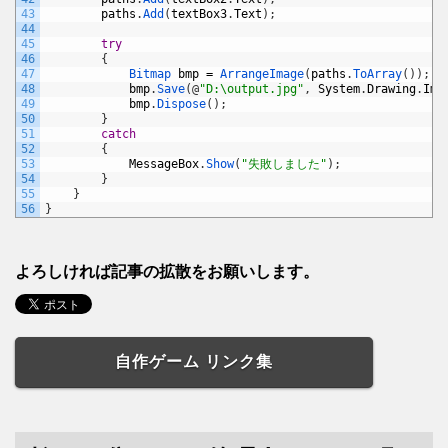
43
paths
.
Add
(
textBox3
.
Text
)
;
44
45
try
46
{
47
Bitmap 
bmp
=
ArrangeImage
(
paths
.
ToArray
(
)
)
;
48
bmp
.
Save
(
@
"D:\output.jpg"
,
System
.
Drawing
.
Ima
49
bmp
.
Dispose
(
)
;
50
}
51
catch
52
{
53
MessageBox
.
Show
(
"失敗しました"
)
;
54
}
55
}
56
}
よろしければ記事の拡散をお願いします。
自作ゲーム リンク集