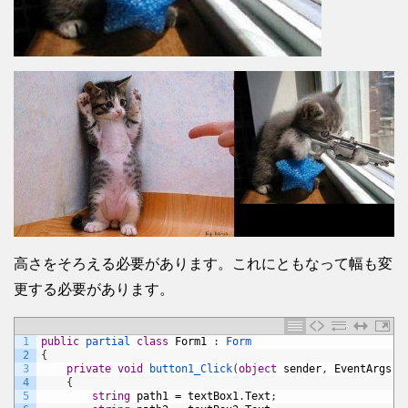
高さをそろえる必要があります。これにともなって幅も変
更する必要があります。
1
public
partial 
class
Form1
:
Form
2
{
3
private
void
button1_Click
(
object
sender
,
EventArgs
e
4
{
5
string
path1
=
textBox1
.
Text
;