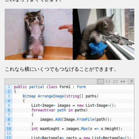
これなら横にいくつでもつなげることができます。
1
public
partial 
class
Form1
:
Form
2
{
3
Bitmap 
ArrangeImage
(
string
[
]
paths
)
4
{
5
List
<
Image
>
images
=
new
List
<
Image
>
(
)
;
6
foreach
(
var
path 
in
paths
)
7
{
8
images
.
Add
(
Image
.
FromFile
(
path
)
)
;
9
}
10
int
maxHieght
=
images
.
Max
(
x
=
>
x
.
Height
)
;
11
12
List
<
Rectangle
>
rects
=
new
List
<
Rectangle
>
(
)
;