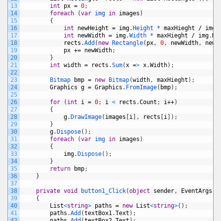
13
int
px
=
0
;
14
foreach
(
var
img 
in
images
)
15
{
16
int
newHeight
=
img
.
Height *
maxHieght
/
img
.
17
int
newWidth
=
img
.
Width *
maxHieght
/
img
.
He
18
rects
.
Add
(
new
Rectangle
(
px
,
0
,
newWidth
,
newH
19
px
+=
newWidth
;
20
}
21
int
width
=
rects
.
Sum
(
x
=
>
x
.
Width
)
;
22
23
Bitmap 
bmp
=
new
Bitmap
(
width
,
maxHieght
)
;
24
Graphics
g
=
Graphics
.
FromImage
(
bmp
)
;
25
26
for
(
int
i
=
0
;
i
<
rects
.
Count
;
i
++
)
27
{
28
g
.
DrawImage
(
images
[
i
]
,
rects
[
i
]
)
;
29
}
30
g
.
Dispose
(
)
;
31
foreach
(
var
img 
in
images
)
32
{
33
img
.
Dispose
(
)
;
34
}
35
return
bmp
;
36
}
37
38
private
void
button1_Click
(
object
sender
,
EventArgs
e
39
{
40
List
<
string
>
paths
=
new
List
<
string
>
(
)
;
41
paths
.
Add
(
textBox1
.
Text
)
;
42
paths
.
Add
(
textBox2
.
Text
)
;