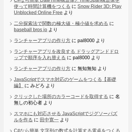
C#なら簡単 DateTime構造体とTimeSpan構造体を
使って時間計算機をつくる
に
Snow Rider 3D: Play
Unblocked Online Free
より
二分探索法で関数の極大値・極小値を求める
に
baseball bros io
より
ランチャーアプリの作り方
に
pal8000
より
ランチャーアプリを改良する ドラッグアンドドロ
ップで順序を入れ替える
に
pal8000
より
ランチャーアプリの作り方
に
無知無知
より
JavaScriptでスマホ対応のゲームをつくる【基礎
編】
に
みどろ
より
クリックした場所のカラーコードを取得する
に
名
無しの初心者
より
スマホにも対応させる JavaScriptでジグソーパズ
ルを作る
に
田中寛一
より
C#なら簡単 文字列の数式を計算する電卓をつくる