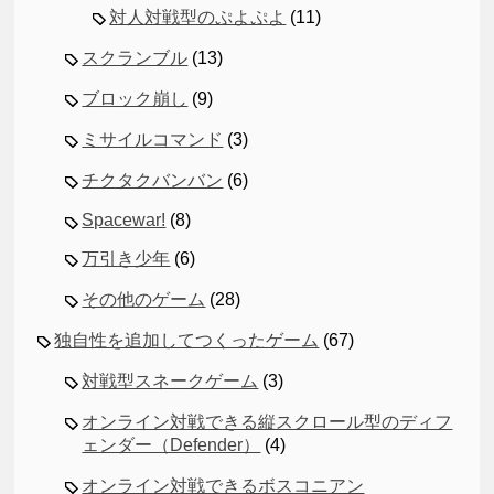
対人対戦型のぷよぷよ
(11)
スクランブル
(13)
ブロック崩し
(9)
ミサイルコマンド
(3)
チクタクバンバン
(6)
Spacewar!
(8)
万引き少年
(6)
その他のゲーム
(28)
独自性を追加してつくったゲーム
(67)
対戦型スネークゲーム
(3)
オンライン対戦できる縦スクロール型のディフ
ェンダー（Defender）
(4)
オンライン対戦できるボスコニアン