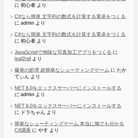
に
初心者
より
C#なら簡単 文字列の数式を計算する電卓をつくる
に
admin
より
C#なら簡単 文字列の数式を計算する電卓をつくる
に
初心者
より
JavaScriptで地味な写真加工アプリをつくる
に
leaf2nd
より
爆発の処理 超簡単なシューティングゲーム
に
たか
てぃん
より
NET 6.0をエックスサーバーにインストールする
に
admin
より
NET 6.0をエックスサーバーにインストールする
に
ドラちゃん
より
簡単なシューティングゲーム 本当に鳩でも分かる
C#講座
に
やす
より