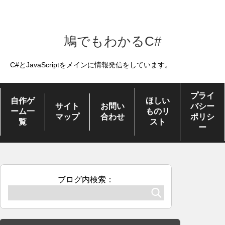
鳩でもわかるC#
C#とJavaScriptをメインに情報発信をしています。
プライ
自作ゲ
ほしい
サイト
お問い
バシー
ーム一
ものリ
マップ
合わせ
ポリシ
覧
スト
ー
ブログ内検索：