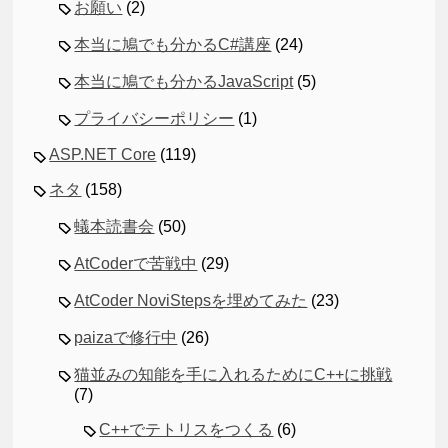
お願い
(2)
本当に鳩でも分かるC#講座
(24)
本当に鳩でも分かるJavaScript
(5)
プライバシーポリシー
(1)
ASP.NET Core
(119)
ネタ
(158)
蟻本読書会
(50)
AtCoderで苦戦中
(29)
AtCoder NoviStepsを埋めてみた
(23)
paizaで修行中
(26)
猫並みの知能を手に入れるためにC++に挑戦
(7)
C++でテトリスをつくる
(6)