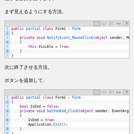
まず見えるようにする方法。
1
public
partial 
class
Form1
:
Form
2
{
3
private
void
NotifyIcon1_MouseClick
(
object
sender
,
Mou
4
{
5
this
.
Visible
=
true
;
6
}
7
}
次に終了させる方法。
ボタンを追加して、
1
public
partial 
class
Form1
:
Form
2
{
3
bool
IsEnd
=
false
;
4
private
void
buttonEnd_Click
(
object
sender
,
EventArgs
5
{
6
IsEnd
=
true
;
7
Application
.
Exit
(
)
;
8
}
9
}