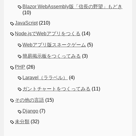
Blazor WebAssembly版「信長の野望」もどき
(10)
JavaScript
(210)
Node.jsでWebアプリをつくる
(14)
Webアプリ版スネークゲーム
(5)
簡易掲示板をつくってみる
(3)
PHP
(26)
Laravel（ララベル）
(4)
ガントチャートをつくってみる
(11)
その他の言語
(15)
Django
(7)
未分類
(32)