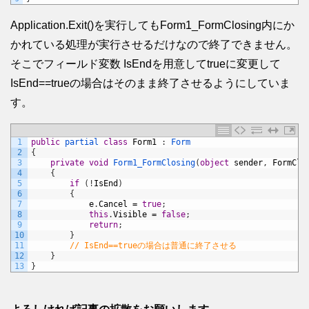
Application.Exit()を実行してもForm1_FormClosing内にか
かれている処理が実行させるだけなので終了できません。
そこでフィールド変数 IsEndを用意してtrueに変更して
IsEnd==trueの場合はそのまま終了させるようにしていま
す。
1
public
partial 
class
Form1
:
Form
2
{
3
private
void
Form1_FormClosing
(
object
sender
,
FormClo
4
{
5
if
(
!
IsEnd
)
6
{
7
e
.
Cancel
=
true
;
8
this
.
Visible
=
false
;
9
return
;
10
}
11
// IsEnd==trueの場合は普通に終了させる
12
}
13
}