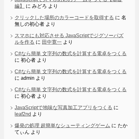
編】
に
みどろ
より
クリックした場所のカラーコードを取得する
に
名
無しの初心者
より
スマホにも対応させる JavaScriptでジグソーパズ
ルを作る
に
田中寛一
より
C#なら簡単 文字列の数式を計算する電卓をつくる
に
初心者
より
C#なら簡単 文字列の数式を計算する電卓をつくる
に
admin
より
C#なら簡単 文字列の数式を計算する電卓をつくる
に
初心者
より
JavaScriptで地味な写真加工アプリをつくる
に
leaf2nd
より
爆発の処理 超簡単なシューティングゲーム
に
たか
てぃん
より