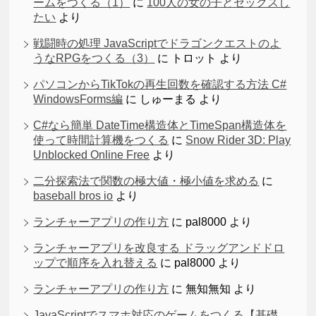
ームをつくる（1）
に
100人の女の子とセックスし
たい
より
戦闘時の処理 JavaScriptでドラゴンクエストのよ
うなRPGをつくる（3）
に
トロット
より
パソコンからTikTokの再生回数を確認する方法 C#
WindowsForms編
に
しゅーまる
より
C#なら簡単 DateTime構造体とTimeSpan構造体を
使って時間計算機をつくる
に
Snow Rider 3D: Play
Unblocked Online Free
より
二分探索法で関数の極大値・極小値を求める
に
baseball bros io
より
ランチャーアプリの作り方
に
pal8000
より
ランチャーアプリを改良する ドラッグアンドドロ
ップで順序を入れ替える
に
pal8000
より
ランチャーアプリの作り方
に
無知無知
より
JavaScriptでスマホ対応のゲームをつくる【基礎