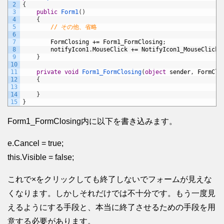
2
{
3
public
Form1
(
)
4
{
5
// その他、省略
6
7
FormClosing
+=
Form1_FormClosing
;
8
notifyIcon1
.
MouseClick
+=
NotifyIcon1_MouseClick
;
9
}
10
11
private
void
Form1_FormClosing
(
object
sender
,
FormClo
12
{
13
14
}
15
}
Form1_FormClosing内に以下を書き込みます。
e.Cancel = true;
this.Visible = false;
これで×をクリックしても終了しないでフォームが見えな
くなります。しかしそれだけでは不十分です。もう一度見
えるようにする手段と、本当に終了させるための手段を用
意する必要があります。