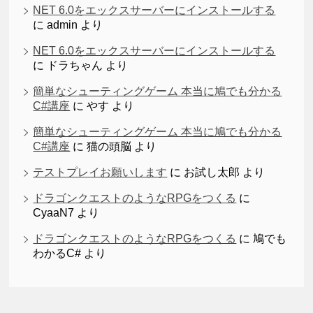
NET 6.0をエックスサーバーにインストールする
に
admin
より
NET 6.0をエックスサーバーにインストールする
に
ドラちゃん
より
簡単なシューティングゲーム 本当に鳩でも分かる
C#講座
に
やす
より
簡単なシューティングゲーム 本当に鳩でも分かる
C#講座
に
猫の頭脳
より
テストプレイお願いします
に
お試し太郎
より
ドラゴンクエストのようなRPGをつくる
に
CyaaN7
より
ドラゴンクエストのようなRPGをつくる
に
鳩でも
わかるC#
より