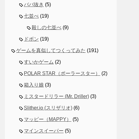
ババ抜き
(5)
七並べ
(19)
殺しの七並べ
(9)
ドボン
(19)
ゲームを真似してつくってみた
(191)
すいかゲーム
(2)
POLAR STAR（ポーラースター）
(2)
箱入り娘
(3)
ミスタードリラー (Mr. Driller)
(3)
Slither.io (スリザリオ)
(6)
マッピー（MAPPY）
(5)
マインスイーパー
(5)