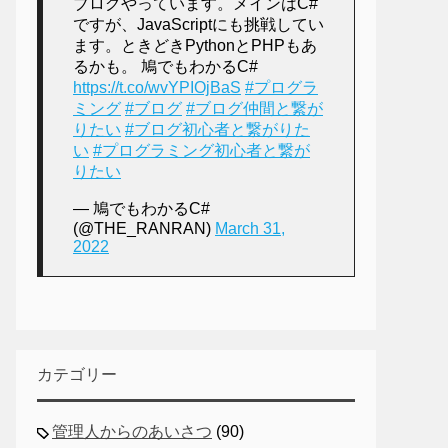
ブログやっています。メインはC#
ですが、JavaScriptにも挑戦してい
ます。ときどきPythonとPHPもあ
るかも。 鳩でもわかるC#
https://t.co/wvYPIOjBaS
#プログラ
ミング
#ブログ
#ブログ仲間と繋が
りたい
#ブログ初心者と繋がりた
い
#プログラミング初心者と繋が
りたい
— 鳩でもわかるC#
(@THE_RANRAN)
March 31,
2022
カテゴリー
管理人からのあいさつ
(90)