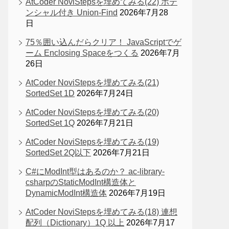
AtCoder NoviStepsを埋めてみる(22) ポテ
ンシャル付き Union-Find
2026年7月28
日
75％囲い込んだらクリア！ JavaScriptでゲ
ーム Enclosing Spaceをつくる
2026年7月
26日
AtCoder NoviStepsを埋めてみる(21)
SortedSet 1D
2026年7月24日
AtCoder NoviStepsを埋めてみる(20)
SortedSet 1Q
2026年7月21日
AtCoder NoviStepsを埋めてみる(19)
SortedSet 2Q以下
2026年7月21日
C#にModInt型はあるのか？ ac-library-
csharpのStaticModInt構造体と
DynamicModInt構造体
2026年7月19日
AtCoder NoviStepsを埋めてみる(18) 連想
配列（Dictionary）1Q 以上
2026年7月17