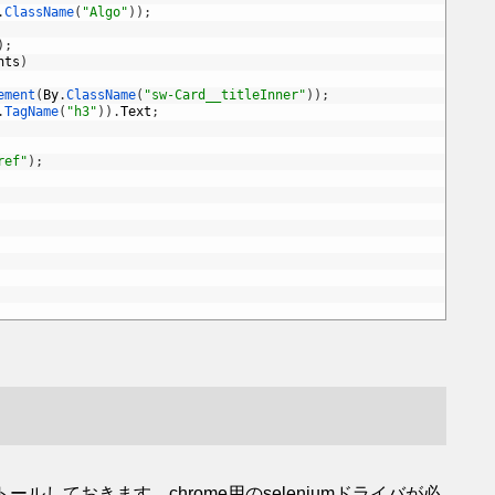
.
ClassName
(
"Algo"
)
)
;
)
;
nts
)
ement
(
By
.
ClassName
(
"sw-Card__titleInner"
)
)
;
.
TagName
(
"h3"
)
)
.
Text
;
ref"
)
;
ールしておきます。chrome用のseleniumドライバが必