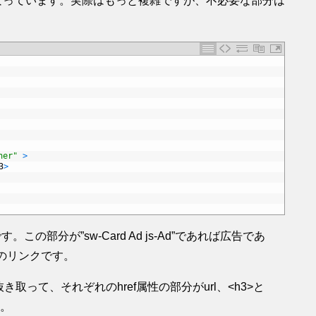
なっています。実際はもっと複雑ですが、不必要な部分は
ner"
>
3
>
。この部分が”sw-Card Ad js-Ad”であれば広告であ
恵袋へのリンクです。
v>の間を抜き取って、それぞれのhref属性の部分がurl、<h3>と
す。