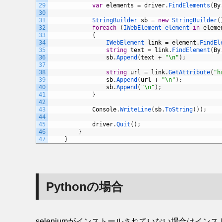
29
var
elements
=
driver
.
FindElements
(
By
30
31
StringBuilder 
sb
=
new
StringBuilder
(
32
foreach
(
IWebElement 
element 
in
eleme
33
{
34
IWebElement 
link
=
element
.
FindEl
35
string
text
=
link
.
FindElement
(
By
36
sb
.
Append
(
text
+
"\n"
)
;
37
38
string
url
=
link
.
GetAttribute
(
"h
39
sb
.
Append
(
url
+
"\n"
)
;
40
sb
.
Append
(
"\n"
)
;
41
}
42
43
Console
.
WriteLine
(
sb
.
ToString
(
)
)
;
44
45
driver
.
Quit
(
)
;
46
}
47
}
Pythonの場合
seleniumがインストールされていない場合はインスト