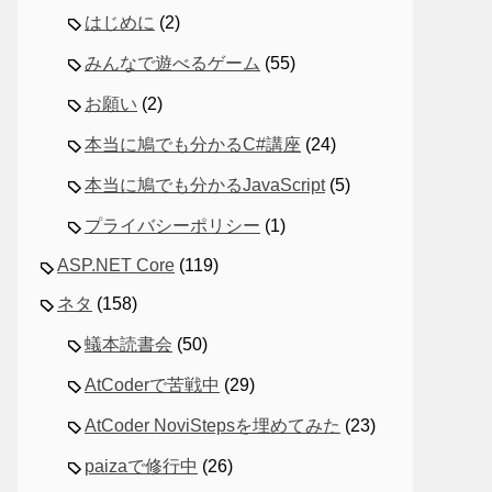
はじめに
(2)
みんなで遊べるゲーム
(55)
お願い
(2)
本当に鳩でも分かるC#講座
(24)
本当に鳩でも分かるJavaScript
(5)
プライバシーポリシー
(1)
ASP.NET Core
(119)
ネタ
(158)
蟻本読書会
(50)
AtCoderで苦戦中
(29)
AtCoder NoviStepsを埋めてみた
(23)
paizaで修行中
(26)