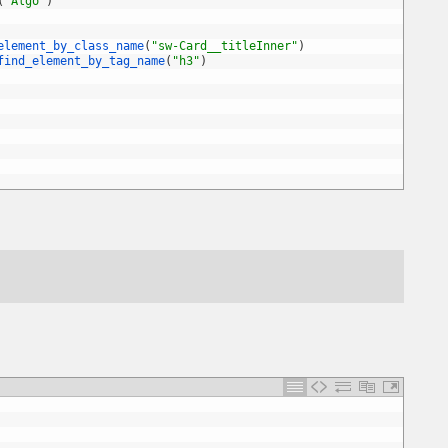
(
"Algo"
)
element_by_class_name
(
"sw-Card__titleInner"
)
find_element_by_tag_name
(
"h3"
)