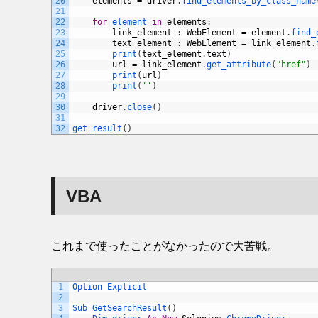
20
elements
=
driver
.
find_elements_by_class_name
21
22
for
element 
in
elements
:
23
link_element
:
WebElement
=
element
.
find_
24
text_element
:
WebElement
=
link_element
.
25
print
(
text_element
.
text
)
26
url
=
link_element
.
get_attribute
(
"href"
)
27
print
(
url
)
28
print
(
''
)
29
30
driver
.
close
(
)
31
32
get_result
(
)
VBA
これまで使ったことがなかったので大苦戦。
1
Option 
Explicit
2
3
Sub 
GetSearchResult
(
)