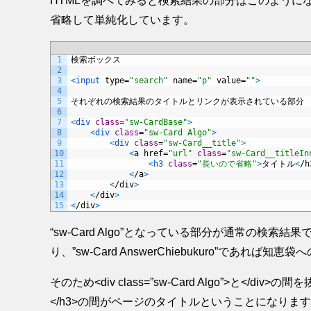
HTMLを調べてみると検索結果の部分はこのように
省略して単純化しています。
1
検索ボックス
2
3
<
input 
type
=
"search"
name
=
"p"
value
=
""
>
4
5
それぞれの検索結果のタイトルとリンクが表示されている部分
6
7
<
div 
class
=
"sw-CardBase"
>
8
<
div 
class
=
"sw-Card Algo"
>
9
<
div 
class
=
"sw-Card__title"
>
10
<
a
href
=
"url"
class
=
"sw-Card__titleIn
11
<
h3 
class
=
"長いので省略"
>
タイトル
<
/
h
12
<
/
a
>
13
<
/
div
>
14
<
/
div
>
15
<
/
div
>
“sw-Card Algo”となっている部分が通常の検索結果です
り、”sw-Card AnswerChiebukuro”であれば知
そのため<div class=”sw-Card Algo”>と</di
</h3>の間がページのタイトルということになりま