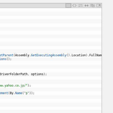
etParent
(
Assembly
.
GetExecutingAssembly
(
)
.
Location
)
.
FullName
;
ions
(
)
;
driverFolderPath
,
options
)
;
ww.yahoo.co.jp/"
)
;
ement
(
By
.
Name
(
"p"
)
)
;