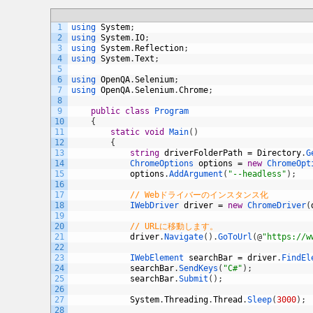
1
using 
System
;
2
using 
System
.
IO
;
3
using 
System
.
Reflection
;
4
using 
System
.
Text
;
5
6
using 
OpenQA
.
Selenium
;
7
using 
OpenQA
.
Selenium
.
Chrome
;
8
9
public
class
Program
10
{
11
static
void
Main
(
)
12
{
13
string
driverFolderPath
=
Directory
.
G
14
ChromeOptions 
options
=
new
ChromeOpt
15
options
.
AddArgument
(
"--headless"
)
;
16
17
// Webドライバーのインスタンス化
18
IWebDriver 
driver
=
new
ChromeDriver
(
19
20
// URLに移動します。
21
driver
.
Navigate
(
)
.
GoToUrl
(
@
"https://w
22
23
IWebElement 
searchBar
=
driver
.
FindEl
24
searchBar
.
SendKeys
(
"C#"
)
;
25
searchBar
.
Submit
(
)
;
26
27
System
.
Threading
.
Thread
.
Sleep
(
3000
)
;
28