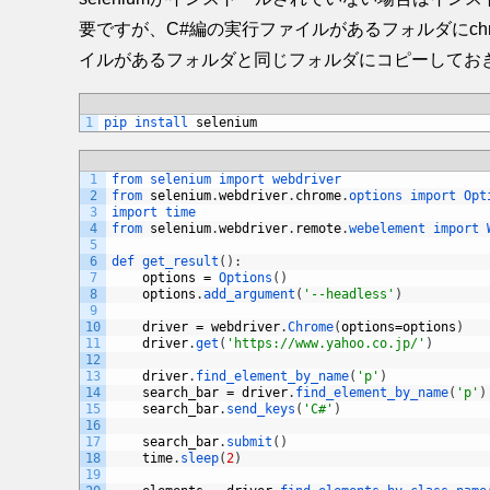
要ですが、C#編の実行ファイルがあるフォルダにchrome
イルがあるフォルダと同じフォルダにコピーしてお
1
pip 
install 
selenium
1
from 
selenium 
import 
webdriver
2
from 
selenium
.
webdriver
.
chrome
.
options 
import 
Opt
3
import 
time
4
from 
selenium
.
webdriver
.
remote
.
webelement 
import 
5
6
def 
get_result
(
)
:
7
options
=
Options
(
)
8
options
.
add_argument
(
'--headless'
)
9
10
driver
=
webdriver
.
Chrome
(
options
=
options
)
11
driver
.
get
(
'https://www.yahoo.co.jp/'
)
12
13
driver
.
find_element_by_name
(
'p'
)
14
search_bar
=
driver
.
find_element_by_name
(
'p'
)
15
search_bar
.
send_keys
(
'C#'
)
16
17
search_bar
.
submit
(
)
18
time
.
sleep
(
2
)
19