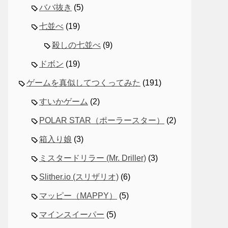
ババ抜き
(5)
七並べ
(19)
殺しの七並べ
(9)
ドボン
(19)
ゲームを真似してつくってみた
(191)
すいかゲーム
(2)
POLAR STAR（ポーラースター）
(2)
箱入り娘
(3)
ミスタードリラー (Mr. Driller)
(3)
Slither.io (スリザリオ)
(6)
マッピー（MAPPY）
(5)
マインスイーパー
(5)