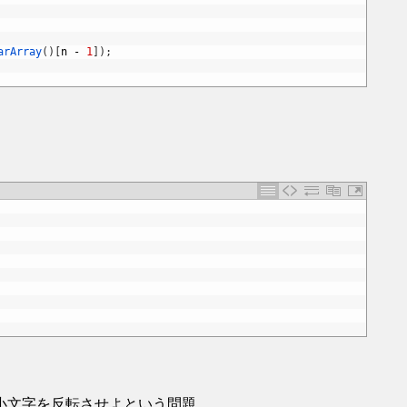
arArray
(
)
[
n
-
1
]
)
;
小文字を反転させよという問題。