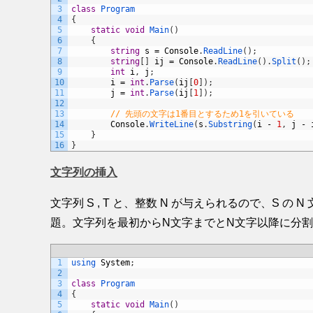
3
class
Program
4
{
5
static
void
Main
(
)
6
{
7
string
s
=
Console
.
ReadLine
(
)
;
8
string
[
]
ij
=
Console
.
ReadLine
(
)
.
Split
(
)
;
9
int
i
,
j
;
10
i
=
int
.
Parse
(
ij
[
0
]
)
;
11
j
=
int
.
Parse
(
ij
[
1
]
)
;
12
13
// 先頭の文字は1番目とするため1を引いている
14
Console
.
WriteLine
(
s
.
Substring
(
i
-
1
,
j
-
15
}
16
}
文字列の挿入
文字列 S , T と、整数 N が与えられるので、S 
題。文字列を最初からN文字までとN文字以降に分割
1
using 
System
;
2
3
class
Program
4
{
5
static
void
Main
(
)