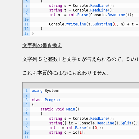
6
{
7
string
s
=
Console
.
ReadLine
(
)
;
8
string
t
=
Console
.
ReadLine
(
)
;
9
int
n
=
int
.
Parse
(
Console
.
ReadLine
(
)
)
;
10
11
Console
.
WriteLine
(
s
.
Substring
(
0
,
n
)
+
t
+
12
}
13
}
文字列の書き換え
文字列 S と整数 i と文字 c が与えられるので、S の
これも本質的にはなにも変わりません。
1
using 
System
;
2
3
class
Program
4
{
5
static
void
Main
(
)
6
{
7
string
s
=
Console
.
ReadLine
(
)
;
8
string
[
]
ic
=
Console
.
ReadLine
(
)
.
Split
(
)
;
9
int
i
=
int
.
Parse
(
ic
[
0
]
)
;
10
string
c
=
ic
[
1
]
;
11