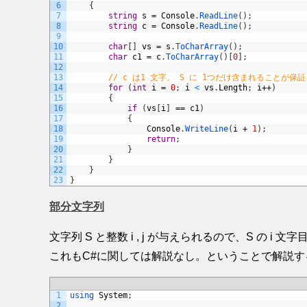
6
{
7
string
s
=
Console
.
ReadLine
(
)
;
8
string
c
=
Console
.
ReadLine
(
)
;
9
10
char
[
]
vs
=
s
.
ToCharArray
(
)
;
11
char
c1
=
c
.
ToCharArray
(
)
[
0
]
;
12
13
// c は1 文字。 S に 1つだけ含まれることが保
14
for
(
int
i
=
0
;
i
<
vs
.
Length
;
i
++
)
15
{
16
if
(
vs
[
i
]
==
c1
)
17
{
18
Console
.
WriteLine
(
i
+
1
)
;
19
return
;
20
}
21
}
22
}
23
}
部分文字列
文字列 S と整数 i , j が与えられるので、S の 
これもC#に関しては解説なし。ということで解説すると
1
using 
System
;
2