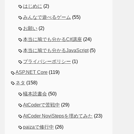
はじめに
(2)
みんなで遊べるゲーム
(55)
お願い
(2)
本当に鳩でも分かるC#講座
(24)
本当に鳩でも分かるJavaScript
(5)
プライバシーポリシー
(1)
ASP.NET Core
(119)
ネタ
(158)
蟻本読書会
(50)
AtCoderで苦戦中
(29)
AtCoder NoviStepsを埋めてみた
(23)
paizaで修行中
(26)