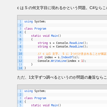
c は S の何文字目に現れるかという問題。C#なら
1
using 
System
;
2
3
class
Program
4
{
5
static
void
Main
(
)
6
{
7
string
s
=
Console
.
ReadLine
(
)
;
8
string
c
=
Console
.
ReadLine
(
)
;
9
10
// c は1 文字。 S に 1つだけ含まれることが保
11
int
index
=
s
.
IndexOf
(
c
)
;
12
Console
.
WriteLine
(
index
+
1
)
;
13
}
14
}
ただ、1文字ずつ調べるというのが問題の趣旨なら
1
using 
System
;
2
3
class
Program
4
{
5
static
void
Main
(
)