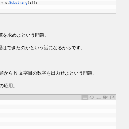
+
s
.
Substring
(
i
)
)
;
 の値を求めよという問題。
題はできたのかという話になるからです。
果の先頭から N 文字目の数字を出力せよという問題。
での応用。