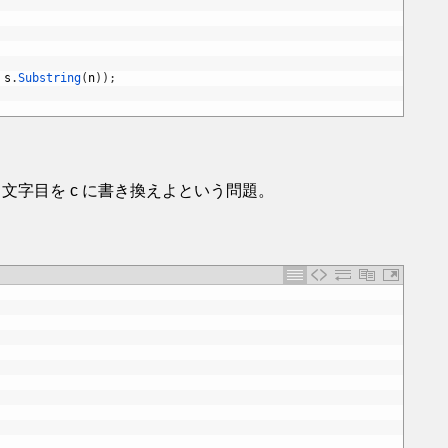
s
.
Substring
(
n
)
)
;
 i 文字目を c に書き換えよという問題。