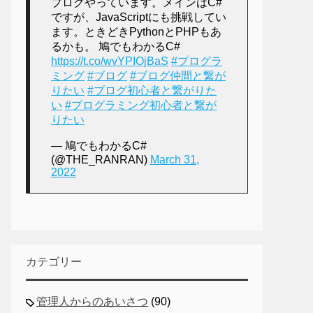
ブログやっています。メインはC#
ですが、JavaScriptにも挑戦してい
ます。ときどきPythonとPHPもあ
るかも。 鳩でもわかるC#
https://t.co/wvYPIOjBaS
#プログラ
ミング
#ブログ
#ブログ仲間と繋が
りたい
#ブログ初心者と繋がりた
い
#プログラミング初心者と繋が
りたい
— 鳩でもわかるC#
(@THE_RANRAN)
March 31,
2022
カテゴリー
管理人からのあいさつ
(90)