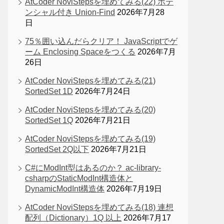
AtCoder NoviStepsを埋めてみる(22) ポテ
ンシャル付き Union-Find
2026年7月28
日
75％囲い込んだらクリア！ JavaScriptでゲ
ーム Enclosing Spaceをつくる
2026年7月
26日
AtCoder NoviStepsを埋めてみる(21)
SortedSet 1D
2026年7月24日
AtCoder NoviStepsを埋めてみる(20)
SortedSet 1Q
2026年7月21日
AtCoder NoviStepsを埋めてみる(19)
SortedSet 2Q以下
2026年7月21日
C#にModInt型はあるのか？ ac-library-
csharpのStaticModInt構造体と
DynamicModInt構造体
2026年7月19日
AtCoder NoviStepsを埋めてみる(18) 連想
配列（Dictionary）1Q 以上
2026年7月17