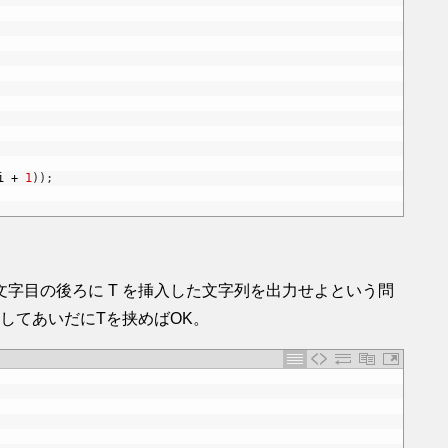
i
+
1
)
)
;
の N 文字目の後ろに T を挿入した文字列を出力せよという問
してあいだにTを挟めばOK。