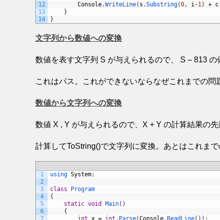
12
Console
.
WriteLine
(
s
.
Substring
(
0
,
i
-
1
)
+
c
13
}
14
}
文字列から数値への変換
数値を表す文字列 S が与えられるので、 S – 813
これはパス。これができないならなぜこれまでの問
数値から文字列への変換
数値 X , Y が与えられるので、X + Y の計算結
計算してToString()で文字列に変換。あとはこれま
1
using 
System
;
2
3
class
Program
4
{
5
static
void
Main
(
)
6
{
7
int
x
=
int
.
Parse
(
Console
.
ReadLine
(
)
)
;