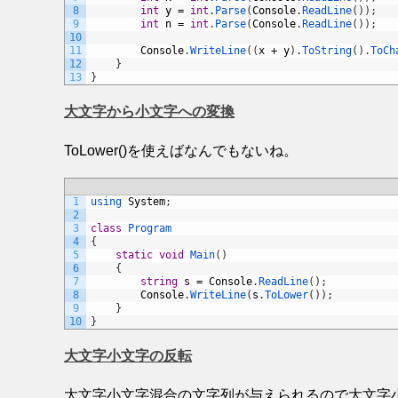
8
int
y
=
int
.
Parse
(
Console
.
ReadLine
(
)
)
;
9
int
n
=
int
.
Parse
(
Console
.
ReadLine
(
)
)
;
10
11
Console
.
WriteLine
(
(
x
+
y
)
.
ToString
(
)
.
ToCh
12
}
13
}
大文字から小文字への変換
ToLower()を使えばなんでもないね。
1
using 
System
;
2
3
class
Program
4
{
5
static
void
Main
(
)
6
{
7
string
s
=
Console
.
ReadLine
(
)
;
8
Console
.
WriteLine
(
s
.
ToLower
(
)
)
;
9
}
10
}
大文字小文字の反転
大文字小文字混合の文字列が与えられるので大文字