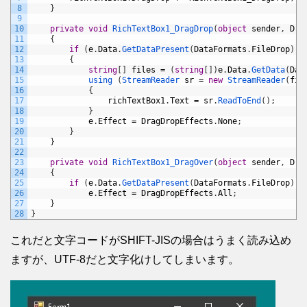
8
}
9
10
private
void
RichTextBox1_DragDrop
(
object
sender
,
Dra
11
{
12
if
(
e
.
Data
.
GetDataPresent
(
DataFormats
.
FileDrop
)
)
13
{
14
string
[
]
files
=
(
string
[
]
)
e
.
Data
.
GetData
(
Dat
15
using
(
StreamReader 
sr
=
new
StreamReader
(
fil
16
{
17
richTextBox1
.
Text
=
sr
.
ReadToEnd
(
)
;
18
}
19
e
.
Effect
=
DragDropEffects
.
None
;
20
}
21
}
22
23
private
void
RichTextBox1_DragOver
(
object
sender
,
Dra
24
{
25
if
(
e
.
Data
.
GetDataPresent
(
DataFormats
.
FileDrop
)
)
26
e
.
Effect
=
DragDropEffects
.
All
;
27
}
28
}
これだと文字コードがSHIFT-JISの場合はうまく読み込め
ますが、UTF-8だと文字化けしてしまいます。