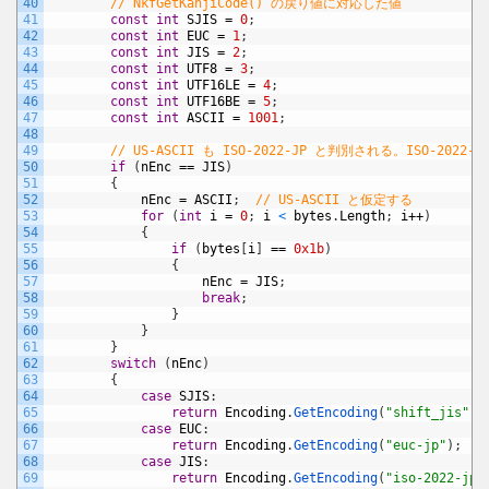
40
// NkfGetKanjiCode() の戻り値に対応した値
41
const
int
SJIS
=
0
;
42
const
int
EUC
=
1
;
43
const
int
JIS
=
2
;
44
const
int
UTF8
=
3
;
45
const
int
UTF16LE
=
4
;
46
const
int
UTF16BE
=
5
;
47
const
int
ASCII
=
1001
;
48
49
// US-ASCII も ISO-2022-JP と判別される。ISO-202
50
if
(
nEnc
==
JIS
)
51
{
52
nEnc
=
ASCII
;
// US-ASCII と仮定する
53
for
(
int
i
=
0
;
i
<
bytes
.
Length
;
i
++
)
54
{
55
if
(
bytes
[
i
]
==
0x1b
)
56
{
57
nEnc
=
JIS
;
58
break
;
59
}
60
}
61
}
62
switch
(
nEnc
)
63
{
64
case
SJIS
:
65
return
Encoding
.
GetEncoding
(
"shift_jis"
)
;
66
case
EUC
:
67
return
Encoding
.
GetEncoding
(
"euc-jp"
)
;
68
case
JIS
:
69
return
Encoding
.
GetEncoding
(
"iso-2022-jp"