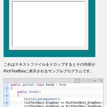
これはテキストファイルをドロップするとその内容が
RichTextBoxに表示されるサンプルプログラムです。
1
public
partial 
class
Form1
:
Form
2
{
3
public
Form1
(
)
4
{
5
InitializeComponent
(
)
;
6
richTextBox1
.
DragOver
+=
RichTextBox1_DragOver
;
7
richTextBox1
.
DragDrop
+=
RichTextBox1_DragDrop
;
;