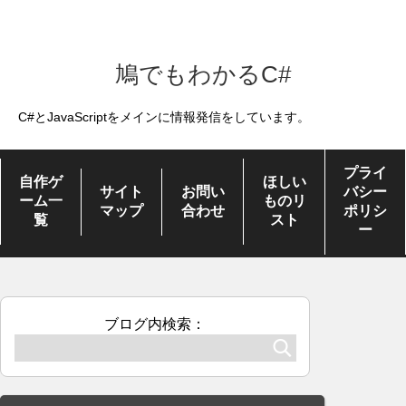
鳩でもわかるC#
C#とJavaScriptをメインに情報発信をしています。
プライ
自作ゲ
ほしい
サイト
お問い
バシー
ーム一
ものリ
マップ
合わせ
ポリシ
覧
スト
ー
ブログ内検索：