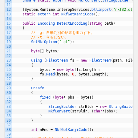
10
unsafe 
static
extern 
void
NkfConvert
(
StringBuilder 
ou
11
12
[
System
.
Runtime
.
InteropServices
.
DllImport
(
"nkf32.dll"
13
static
extern 
int
NkfGetKanjiCode
(
)
;
14
15
public
Encoding 
DetectEncoding
(
string
path
)
16
{
17
// -g: 自動判別の結果を出力する。
18
// -t: 何もしない。
19
SetNkfOption
(
"-gt"
)
;
20
21
byte
[
]
bytes
;
22
23
using
(
FileStream 
fs
=
new
FileStream
(
path
,
FileM
24
{
25
bytes
=
new
byte
[
fs
.
Length
]
;
26
fs
.
Read
(
bytes
,
0
,
bytes
.
Length
)
;
27
}
28
29
unsafe
30
{
31
fixed
(
byte
*
pbs
=
bytes
)
32
{
33
StringBuilder 
strBldr
=
new
StringBuilder
34
NkfConvert
(
strBldr
,
(
char
*
)
pbs
)
;
35
}
36
}
37
38
int
nEnc
=
NkfGetKanjiCode
(
)
;
39