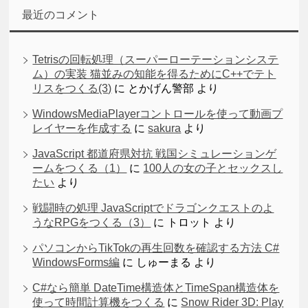
最近のコメント
Tetrisの回転処理（スーパーローテーションシステ
ム）の実装 猫並みの知能を得るためにC++でテト
リスをつくる(3)
に
とかげん警部
より
WindowsMediaPlayerコントロールを使って動画プ
レイヤーを作成する
に
sakura
より
JavaScript 都道府県対抗 戦国シミュレーションゲ
ームをつくる（1）
に
100人の女の子とセックスし
たい
より
戦闘時の処理 JavaScriptでドラゴンクエストのよ
うなRPGをつくる（3）
に
トロット
より
パソコンからTikTokの再生回数を確認する方法 C#
WindowsForms編
に
しゅーまる
より
C#なら簡単 DateTime構造体とTimeSpan構造体を
使って時間計算機をつくる
に
Snow Rider 3D: Play