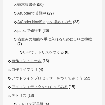
蟻本読書会
(50)
AtCoderで苦戦中
(29)
AtCoder NoviStepsを埋めてみた
(23)
paizaで修行中
(26)
猫並みの知能を手に入れるためにC++に挑戦
(7)
C++でテトリスをつくる
(6)
自作コントロール
(13)
自作ライブラリ
(4)
アウトラインプロセッサーをつくてみよう
(22)
アイコンエディタをつくってみる
(15)
テトリス
(18)
テトリス延長戦
(4)