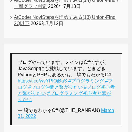
AtCoder NoviStepsを埋めてみる(14) Union-Findで
二部グラフ判定
2026年7月13日
AtCoder NoviStepsを埋めてみる(13) Union-Find
2Q以下
2026年7月12日
ブログやっています。メインはC#ですが、
JavaScriptにも挑戦しています。ときどき
PythonとPHPもあるかも。 鳩でもわかるC#
https://t.co/wvYPIOjBaS
#プログラミング
#ブ
ログ
#ブログ仲間と繋がりたい
#ブログ初心者
と繋がりたい
#プログラミング初心者と繋が
りたい
— 鳩でもわかるC# (@THE_RANRAN)
March
31, 2022