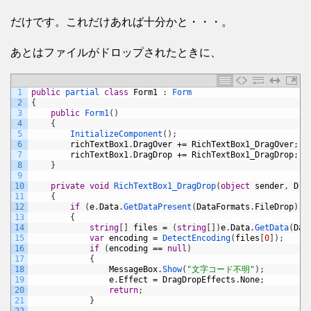
だけです。これだけあれば十分かと・・・。
あとはファイルがドロップされたときに、
1
public
partial 
class
Form1
:
Form
2
{
3
public
Form1
(
)
4
{
5
InitializeComponent
(
)
;
6
richTextBox1
.
DragOver
+=
RichTextBox1_DragOver
;
7
richTextBox1
.
DragDrop
+=
RichTextBox1_DragDrop
;
;
8
}
9
10
private
void
RichTextBox1_DragDrop
(
object
sender
,
Dra
11
{
12
if
(
e
.
Data
.
GetDataPresent
(
DataFormats
.
FileDrop
)
)
13
{
14
string
[
]
files
=
(
string
[
]
)
e
.
Data
.
GetData
(
Dat
15
var
encoding
=
DetectEncoding
(
files
[
0
]
)
;
16
if
(
encoding
==
null
)
17
{
18
MessageBox
.
Show
(
"文字コード不明"
)
;
19
e
.
Effect
=
DragDropEffects
.
None
;
20
return
;
21
}