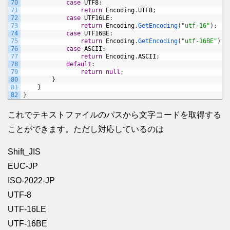
70
case
UTF8
:
71
return
Encoding
.
UTF8
;
72
case
UTF16LE
:
73
return
Encoding
.
GetEncoding
(
"utf-16"
)
;
74
case
UTF16BE
:
75
return
Encoding
.
GetEncoding
(
"utf-16BE"
)
;
76
case
ASCII
:
77
return
Encoding
.
ASCII
;
78
default
:
79
return
null
;
80
}
81
}
82
}
これでテキストファイルのパスから文字コードを取得する
ことができます。ただし対応しているのは
Shift_JIS
EUC-JP
ISO-2022-JP
UTF-8
UTF-16LE
UTF-16BE