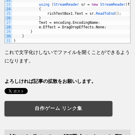
22
23
using
(
StreamReader 
sr
=
new
StreamReader
(
fil
24
{
25
richTextBox1
.
Text
=
sr
.
ReadToEnd
(
)
;
26
}
27
Text
=
encoding
.
EncodingName
;
28
e
.
Effect
=
DragDropEffects
.
None
;
29
}
30
}
31
}
これで文字化けしないでファイルを開くことができるよう
になります。
よろしければ記事の拡散をお願いします。
自作ゲーム リンク集