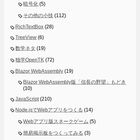
暗号化
(5)
その他の小技
(112)
RichTextBox
(28)
TreeView
(6)
数学ネタ
(19)
独学OpenTK
(72)
Blazor WebAssembly
(19)
Blazor WebAssembly版「信長の野望」もどき
(10)
JavaScript
(210)
Node.jsでWebアプリをつくる
(14)
Webアプリ版スネークゲーム
(5)
簡易掲示板をつくってみる
(3)