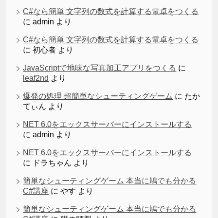
C#なら簡単 文字列の数式を計算する電卓をつくる
に
admin
より
C#なら簡単 文字列の数式を計算する電卓をつくる
に
初心者
より
JavaScriptで地味な写真加工アプリをつくる
に
leaf2nd
より
爆発の処理 超簡単なシューティングゲーム
に
たか
てぃん
より
NET 6.0をエックスサーバーにインストールする
に
admin
より
NET 6.0をエックスサーバーにインストールする
に
ドラちゃん
より
簡単なシューティングゲーム 本当に鳩でも分かる
C#講座
に
やす
より
簡単なシューティングゲーム 本当に鳩でも分かる