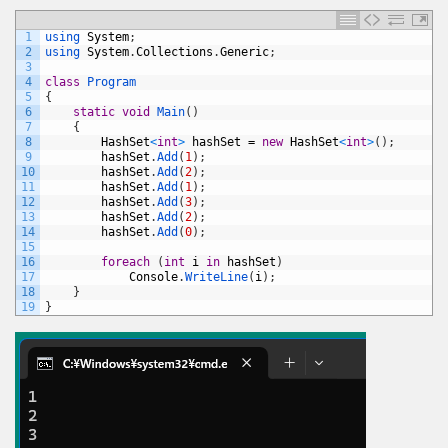
1
using 
System
;
2
using 
System
.
Collections
.
Generic
;
3
4
class
Program
5
{
6
static
void
Main
(
)
7
{
8
HashSet
<
int
>
hashSet
=
new
HashSet
<
int
>
(
)
;
9
hashSet
.
Add
(
1
)
;
10
hashSet
.
Add
(
2
)
;
11
hashSet
.
Add
(
1
)
;
12
hashSet
.
Add
(
3
)
;
13
hashSet
.
Add
(
2
)
;
14
hashSet
.
Add
(
0
)
;
15
16
foreach
(
int
i
in
hashSet
)
17
Console
.
WriteLine
(
i
)
;
18
}
19
}