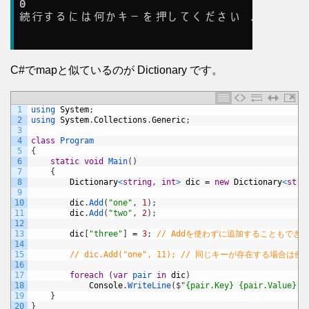
C#でmapと似ているのが Dictionary です。
1
using 
System
;
2
using 
System
.
Collections
.
Generic
;
3
4
class
Program
5
{
6
static
void
Main
(
)
7
{
8
Dictionary
<
string
,
int
>
dic
=
new
Dictionary
<
stri
9
10
dic
.
Add
(
"one"
,
1
)
;
11
dic
.
Add
(
"two"
,
2
)
;
12
13
dic
[
"three"
]
=
3
;
// Addを使わずに追加することもでき
14
15
// dic.Add("one", 11); // 同じキーが存在する場合
16
17
foreach
(
var
pair 
in
dic
)
18
Console
.
WriteLine
(
$
"{pair.Key} {pair.Value}"
)
19
}
20
}