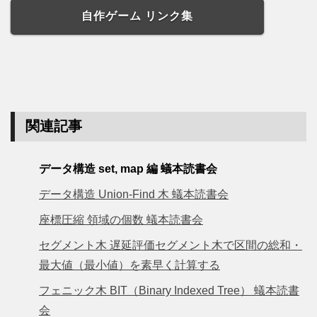
自作ゲーム リンク集
関連記事
データ構造 set, map 編 蟻本読書会
データ構造 Union-Find 木 蟻本読書会
座標圧縮 領域の個数 蟻本読書会
セグメント木 遅延評価セグメント木で区間の総和・
最大値（最小値）を素早く計算する
フェニック木 BIT（Binary Indexed Tree） 蟻本読書
会