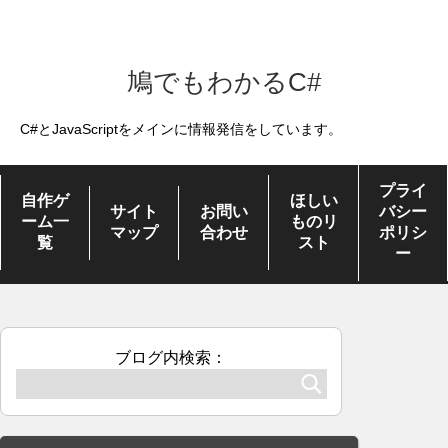
鳩でもわかるC#
C#とJavaScriptをメインに情報発信をしています。
プライ
自作ゲ
ほしい
サイト
お問い
バシー
ーム一
ものリ
マップ
合わせ
ポリシ
覧
スト
ー
ブログ内検索：