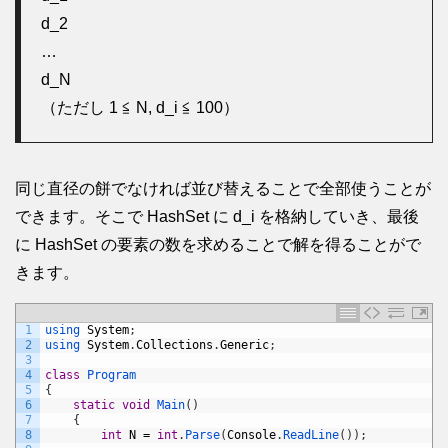
d_2
…
d_N
（ただし 1 ≦ N, d_i ≦ 100）
同じ直径の餅でなければ並び替えることで全部使うことが
できます。そこで HashSet に d_i を格納していき、最後
に HashSet の要素の数を求めることで解を得ることがで
きます。
1
using 
System
;
2
using 
System
.
Collections
.
Generic
;
3
4
class
Program
5
{
6
static
void
Main
(
)
7
{
8
int
N
=
int
.
Parse
(
Console
.
ReadLine
(
)
)
;