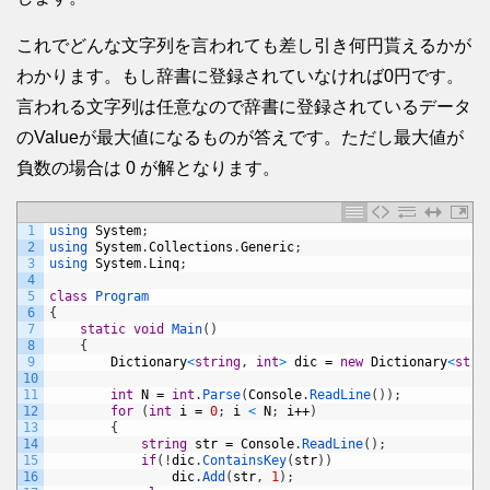
これでどんな文字列を言われても差し引き何円貰えるかが
わかります。もし辞書に登録されていなければ0円です。
言われる文字列は任意なので辞書に登録されているデータ
のValueが最大値になるものが答えです。ただし最大値が
負数の場合は 0 が解となります。
1
using 
System
;
2
using 
System
.
Collections
.
Generic
;
3
using 
System
.
Linq
;
4
5
class
Program
6
{
7
static
void
Main
(
)
8
{
9
Dictionary
<
string
,
int
>
dic
=
new
Dictionary
<
stri
10
11
int
N
=
int
.
Parse
(
Console
.
ReadLine
(
)
)
;
12
for
(
int
i
=
0
;
i
<
N
;
i
++
)
13
{
14
string
str
=
Console
.
ReadLine
(
)
;
15
if
(
!
dic
.
ContainsKey
(
str
)
)
16
dic
.
Add
(
str
,
1
)
;