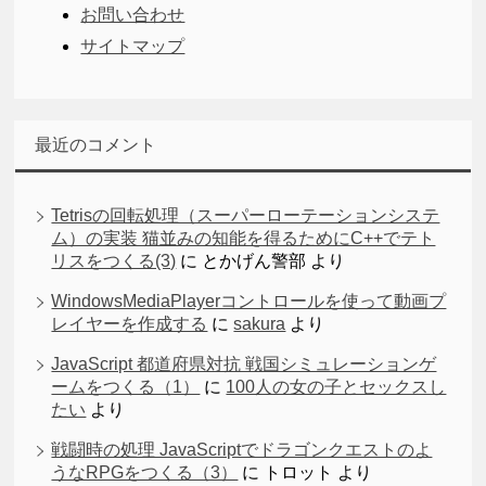
お問い合わせ
サイトマップ
最近のコメント
Tetrisの回転処理（スーパーローテーションシステ
ム）の実装 猫並みの知能を得るためにC++でテト
リスをつくる(3)
に
とかげん警部
より
WindowsMediaPlayerコントロールを使って動画プ
レイヤーを作成する
に
sakura
より
JavaScript 都道府県対抗 戦国シミュレーションゲ
ームをつくる（1）
に
100人の女の子とセックスし
たい
より
戦闘時の処理 JavaScriptでドラゴンクエストのよ
うなRPGをつくる（3）
に
トロット
より