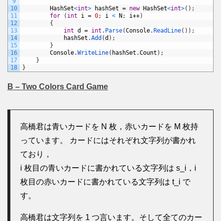
9
10
HashSet
<
int
>
hashSet
=
new
HashSet
<
int
>
(
)
;
11
for
(
int
i
=
0
;
i
<
N
;
i
++
)
12
{
13
int
d
=
int
.
Parse
(
Console
.
ReadLine
(
)
)
;
14
hashSet
.
Add
(
d
)
;
15
}
16
Console
.
WriteLine
(
hashSet
.
Count
)
;
17
}
18
}
B – Two Colors Card Game
高橋君は青いカードを N 枚，赤いカードを M 枚持
っています。 カードにはそれぞれ文字列が書かれ
ており，
i 枚目の青いカードに書かれている文字列は s_i，i
枚目の赤いカードに書かれている文字列は t_i で
す。
高橋君は文字列を 1 つ言います。そして全てのカー