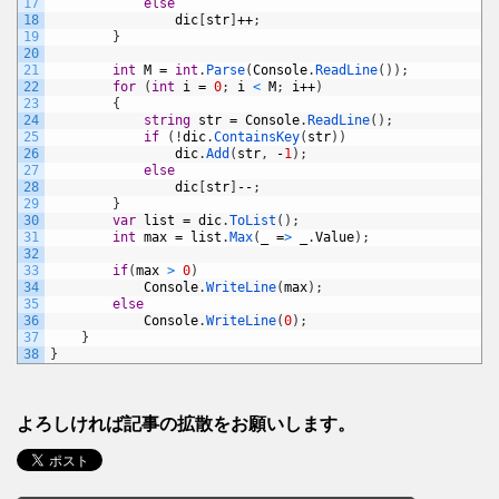
17
else
18
dic
[
str
]
++
;
19
}
20
21
int
M
=
int
.
Parse
(
Console
.
ReadLine
(
)
)
;
22
for
(
int
i
=
0
;
i
<
M
;
i
++
)
23
{
24
string
str
=
Console
.
ReadLine
(
)
;
25
if
(
!
dic
.
ContainsKey
(
str
)
)
26
dic
.
Add
(
str
,
-
1
)
;
27
else
28
dic
[
str
]
--
;
29
}
30
var
list
=
dic
.
ToList
(
)
;
31
int
max
=
list
.
Max
(
_
=
>
_
.
Value
)
;
32
33
if
(
max
>
0
)
34
Console
.
WriteLine
(
max
)
;
35
else
36
Console
.
WriteLine
(
0
)
;
37
}
38
}
よろしければ記事の拡散をお願いします。