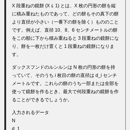
X 段重ねの鏡餅 (X ≦ 1) とは、X 枚の円形の餅を縦
に積み重ねたものであって、どの餅もその真下の餅
より直径が小さい（一番下の餅を除く）もののこと
です。例えば、直径 10、8、6 センチメートルの餅
をこの順に下から積み重ねると 3 段重ねの鏡餅にな
り、餅を一枚だけ置くと 1 段重ねの鏡餅になりま
す。
ダックスフンドのルンルンは N 枚の円形の餅を持
っていて、そのうち i 枚目の餅の直径は d_i センチ
メートルです。これらの餅のうち一部または全部を
使って鏡餅を作るとき、最大で何段重ねの鏡餅を作
ることができるでしょうか。
入力されるデータ
N
d_1