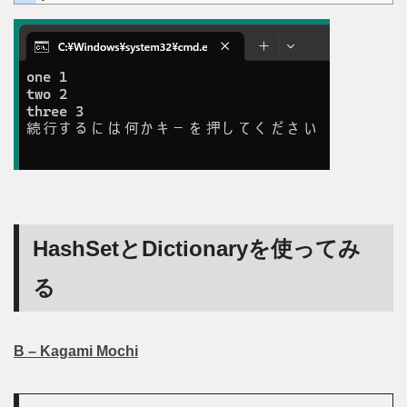
HashSetとDictionaryを使ってみ
る
B – Kagami Mochi