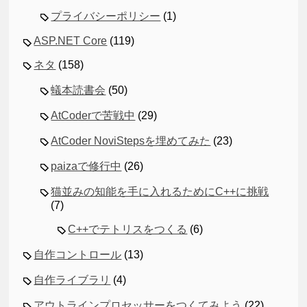
プライバシーポリシー
(1)
ASP.NET Core
(119)
ネタ
(158)
蟻本読書会
(50)
AtCoderで苦戦中
(29)
AtCoder NoviStepsを埋めてみた
(23)
paizaで修行中
(26)
猫並みの知能を手に入れるためにC++に挑戦
(7)
C++でテトリスをつくる
(6)
自作コントロール
(13)
自作ライブラリ
(4)
アウトラインプロセッサーをつくてみよう
(22)