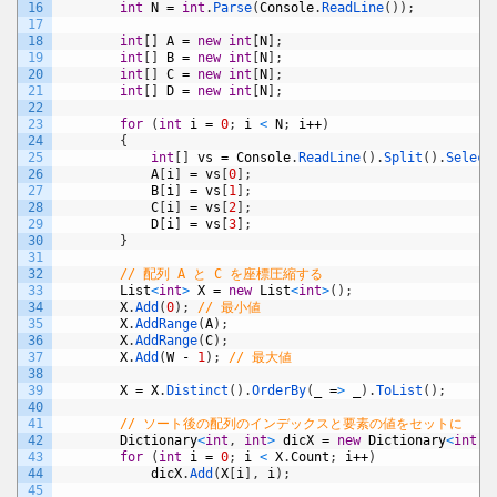
16
int
N
=
int
.
Parse
(
Console
.
ReadLine
(
)
)
;
17
18
int
[
]
A
=
new
int
[
N
]
;
19
int
[
]
B
=
new
int
[
N
]
;
20
int
[
]
C
=
new
int
[
N
]
;
21
int
[
]
D
=
new
int
[
N
]
;
22
23
for
(
int
i
=
0
;
i
<
N
;
i
++
)
24
{
25
int
[
]
vs
=
Console
.
ReadLine
(
)
.
Split
(
)
.
Select
26
A
[
i
]
=
vs
[
0
]
;
27
B
[
i
]
=
vs
[
1
]
;
28
C
[
i
]
=
vs
[
2
]
;
29
D
[
i
]
=
vs
[
3
]
;
30
}
31
32
// 配列 A と C を座標圧縮する
33
List
<
int
>
X
=
new
List
<
int
>
(
)
;
34
X
.
Add
(
0
)
;
// 最小値
35
X
.
AddRange
(
A
)
;
36
X
.
AddRange
(
C
)
;
37
X
.
Add
(
W
-
1
)
;
// 最大値
38
39
X
=
X
.
Distinct
(
)
.
OrderBy
(
_
=
>
_
)
.
ToList
(
)
;
40
41
// ソート後の配列のインデックスと要素の値をセットに
42
Dictionary
<
int
,
int
>
dicX
=
new
Dictionary
<
int
,
43
for
(
int
i
=
0
;
i
<
X
.
Count
;
i
++
)
44
dicX
.
Add
(
X
[
i
]
,
i
)
;
45