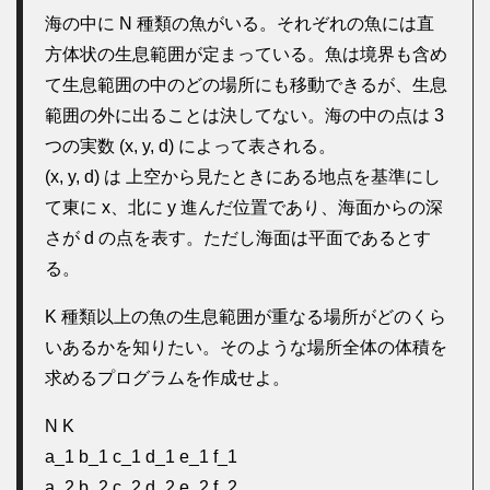
海の中に N 種類の魚がいる。それぞれの魚には直
方体状の生息範囲が定まっている。魚は境界も含め
て生息範囲の中のどの場所にも移動できるが、生息
範囲の外に出ることは決してない。海の中の点は 3
つの実数 (x, y, d) によって表される。
(x, y, d) は 上空から見たときにある地点を基準にし
て東に x、北に y 進んだ位置であり、海面からの深
さが d の点を表す。ただし海面は平面であるとす
る。
K 種類以上の魚の生息範囲が重なる場所がどのくら
いあるかを知りたい。そのような場所全体の体積を
求めるプログラムを作成せよ。
N K
a_1 b_1 c_1 d_1 e_1 f_1
a_2 b_2 c_2 d_2 e_2 f_2