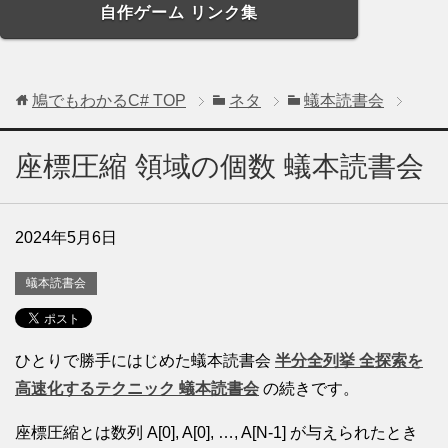
自作ゲーム リンク集
鳩でもわかるC#
TOP
ネタ
蟻本読書会
座標圧縮 領域の個数 蟻本読書会
2024年5月6日
蟻本読書会
ひとりで勝手にはじめた蟻本読書会
半分全列挙 全探索を
高速化するテクニック 蟻本読書会
の続きです。
座標圧縮とは数列 A[0], A[0], …, A[N-1] が与えられたとき