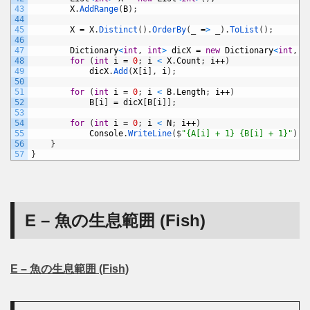
43
X
.
AddRange
(
B
)
;
44
45
X
=
X
.
Distinct
(
)
.
OrderBy
(
_
=
>
_
)
.
ToList
(
)
;
46
47
Dictionary
<
int
,
int
>
dicX
=
new
Dictionary
<
int
,
i
48
for
(
int
i
=
0
;
i
<
X
.
Count
;
i
++
)
49
dicX
.
Add
(
X
[
i
]
,
i
)
;
50
51
for
(
int
i
=
0
;
i
<
B
.
Length
;
i
++
)
52
B
[
i
]
=
dicX
[
B
[
i
]
]
;
53
54
for
(
int
i
=
0
;
i
<
N
;
i
++
)
55
Console
.
WriteLine
(
$
"{A[i] + 1} {B[i] + 1}"
)
;
56
}
57
}
E – 魚の生息範囲 (Fish)
E – 魚の生息範囲 (Fish)