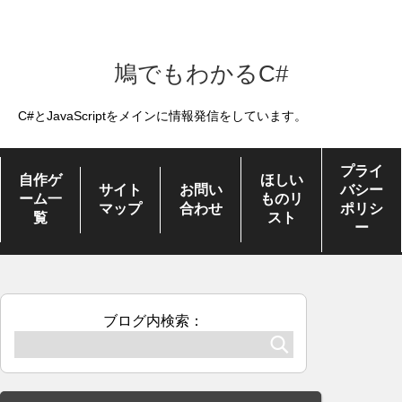
鳩でもわかるC#
C#とJavaScriptをメインに情報発信をしています。
プライ
自作ゲ
ほしい
サイト
お問い
バシー
ーム一
ものリ
マップ
合わせ
ポリシ
覧
スト
ー
ブログ内検索：