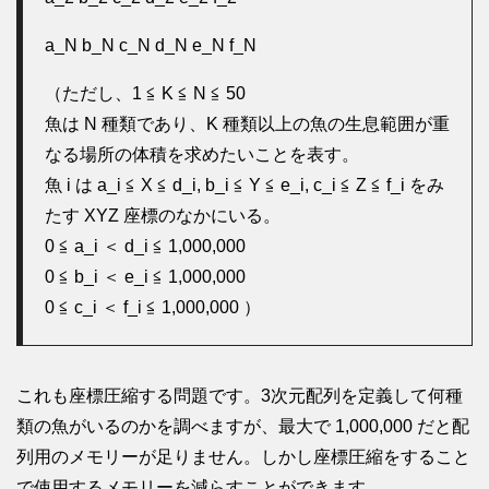
a_N b_N c_N d_N e_N f_N
（ただし、1 ≦ K ≦ N ≦ 50
魚は N 種類であり、K 種類以上の魚の生息範囲が重
なる場所の体積を求めたいことを表す。
魚 i は a_i ≦ X ≦ d_i, b_i ≦ Y ≦ e_i, c_i ≦ Z ≦ f_i をみ
たす XYZ 座標のなかにいる。
0 ≦ a_i ＜ d_i ≦ 1,000,000
0 ≦ b_i ＜ e_i ≦ 1,000,000
0 ≦ c_i ＜ f_i ≦ 1,000,000 ）
これも座標圧縮する問題です。3次元配列を定義して何種
類の魚がいるのかを調べますが、最大で 1,000,000 だと配
列用のメモリーが足りません。しかし座標圧縮をすること
で使用するメモリーを減らすことができます。