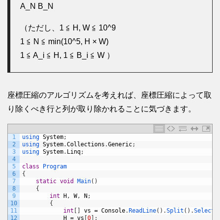
A_N B_N
（ただし、1 ≦ H, W ≦ 10^9
1 ≦ N ≦ min(10^5, H × W)
1 ≦ A_i ≦ H, 1 ≦ B_i ≦ W ）
座標圧縮のアルゴリズムを考えれば、座標圧縮によって取
り除くべき行と列が取り除かれることに気づきます。
1
using 
System
;
2
using 
System
.
Collections
.
Generic
;
3
using 
System
.
Linq
;
4
5
class
Program
6
{
7
static
void
Main
(
)
8
{
9
int
H
,
W
,
N
;
10
{
11
int
[
]
vs
=
Console
.
ReadLine
(
)
.
Split
(
)
.
Select
(
12
H
=
vs
[
0
]
;