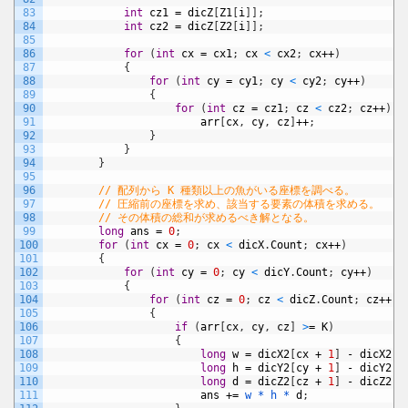
83
int
cz1
=
dicZ
[
Z1
[
i
]
]
;
84
int
cz2
=
dicZ
[
Z2
[
i
]
]
;
85
86
for
(
int
cx
=
cx1
;
cx
<
cx2
;
cx
++
)
87
{
88
for
(
int
cy
=
cy1
;
cy
<
cy2
;
cy
++
)
89
{
90
for
(
int
cz
=
cz1
;
cz
<
cz2
;
cz
++
)
91
arr
[
cx
,
cy
,
cz
]
++
;
92
}
93
}
94
}
95
96
// 配列から K 種類以上の魚がいる座標を調べる。
97
// 圧縮前の座標を求め、該当する要素の体積を求める。
98
// その体積の総和が求めるべき解となる。
99
long
ans
=
0
;
100
for
(
int
cx
=
0
;
cx
<
dicX
.
Count
;
cx
++
)
101
{
102
for
(
int
cy
=
0
;
cy
<
dicY
.
Count
;
cy
++
)
103
{
104
for
(
int
cz
=
0
;
cz
<
dicZ
.
Count
;
cz
++
)
105
{
106
if
(
arr
[
cx
,
cy
,
cz
]
>
=
K
)
107
{
108
long
w
=
dicX2
[
cx
+
1
]
-
dicX2
[
c
109
long
h
=
dicY2
[
cy
+
1
]
-
dicY2
[
c
110
long
d
=
dicZ2
[
cz
+
1
]
-
dicZ2
[
c
111
ans
+=
w *
h *
d
;