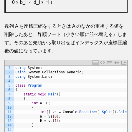
0 ≦ b_i ＜ d_i ≦ H ）
数列 A を座標圧縮をするときは A のなかの重複する値を
削除したあと、昇順ソート（小さい順に並べ替える）しま
す。そのあと先頭から取り出せばインデックスが座標圧縮
後の値になっています。
1
using 
System
;
2
using 
System
.
Collections
.
Generic
;
3
using 
System
.
Linq
;
4
5
class
Program
6
{
7
static
void
Main
(
)
8
{
9
int
W
,
H
;
10
{
11
int
[
]
vs
=
Console
.
ReadLine
(
)
.
Split
(
)
.
Select
12
W
=
vs
[
0
]
;
13
H
=
vs
[
1
]
;
14
}
15