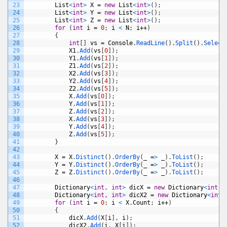
23
List
<
int
>
X
=
new
List
<
int
>
(
)
;
24
List
<
int
>
Y
=
new
List
<
int
>
(
)
;
25
List
<
int
>
Z
=
new
List
<
int
>
(
)
;
26
for
(
int
i
=
0
;
i
<
N
;
i
++
)
27
{
28
int
[
]
vs
=
Console
.
ReadLine
(
)
.
Split
(
)
.
Select
29
X1
.
Add
(
vs
[
0
]
)
;
30
Y1
.
Add
(
vs
[
1
]
)
;
31
Z1
.
Add
(
vs
[
2
]
)
;
32
X2
.
Add
(
vs
[
3
]
)
;
33
Y2
.
Add
(
vs
[
4
]
)
;
34
Z2
.
Add
(
vs
[
5
]
)
;
35
X
.
Add
(
vs
[
0
]
)
;
36
Y
.
Add
(
vs
[
1
]
)
;
37
Z
.
Add
(
vs
[
2
]
)
;
38
X
.
Add
(
vs
[
3
]
)
;
39
Y
.
Add
(
vs
[
4
]
)
;
40
Z
.
Add
(
vs
[
5
]
)
;
41
}
42
43
X
=
X
.
Distinct
(
)
.
OrderBy
(
_
=
>
_
)
.
ToList
(
)
;
44
Y
=
Y
.
Distinct
(
)
.
OrderBy
(
_
=
>
_
)
.
ToList
(
)
;
45
Z
=
Z
.
Distinct
(
)
.
OrderBy
(
_
=
>
_
)
.
ToList
(
)
;
46
47
Dictionary
<
int
,
int
>
dicX
=
new
Dictionary
<
int
,
48
Dictionary
<
int
,
int
>
dicX2
=
new
Dictionary
<
int
,
49
for
(
int
i
=
0
;
i
<
X
.
Count
;
i
++
)
50
{
51
dicX
.
Add
(
X
[
i
]
,
i
)
;
52
dicX2
.
Add
(
i
,
X
[
i
]
)
;