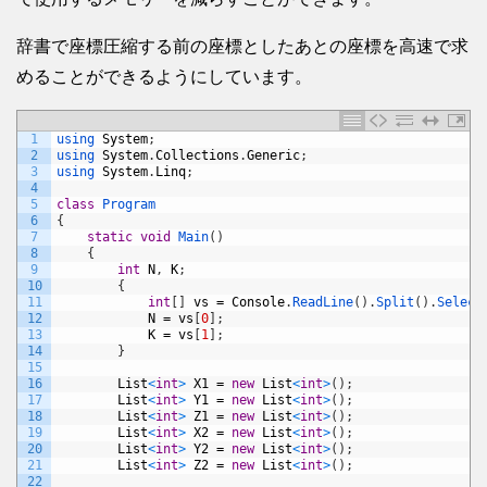
辞書で座標圧縮する前の座標としたあとの座標を高速で求
めることができるようにしています。
1
using 
System
;
2
using 
System
.
Collections
.
Generic
;
3
using 
System
.
Linq
;
4
5
class
Program
6
{
7
static
void
Main
(
)
8
{
9
int
N
,
K
;
10
{
11
int
[
]
vs
=
Console
.
ReadLine
(
)
.
Split
(
)
.
Select
12
N
=
vs
[
0
]
;
13
K
=
vs
[
1
]
;
14
}
15
16
List
<
int
>
X1
=
new
List
<
int
>
(
)
;
17
List
<
int
>
Y1
=
new
List
<
int
>
(
)
;
18
List
<
int
>
Z1
=
new
List
<
int
>
(
)
;
19
List
<
int
>
X2
=
new
List
<
int
>
(
)
;
20
List
<
int
>
Y2
=
new
List
<
int
>
(
)
;
21
List
<
int
>
Z2
=
new
List
<
int
>
(
)
;
22