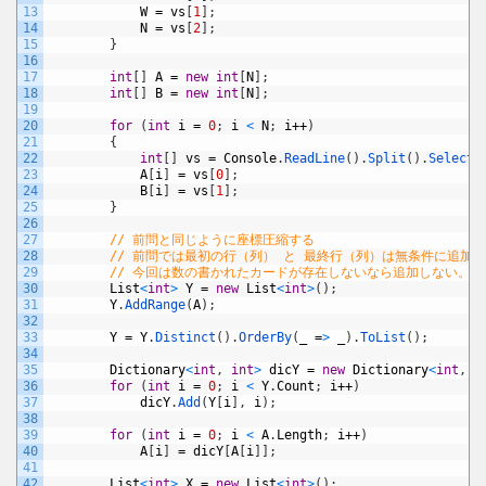
13
W
=
vs
[
1
]
;
14
N
=
vs
[
2
]
;
15
}
16
17
int
[
]
A
=
new
int
[
N
]
;
18
int
[
]
B
=
new
int
[
N
]
;
19
20
for
(
int
i
=
0
;
i
<
N
;
i
++
)
21
{
22
int
[
]
vs
=
Console
.
ReadLine
(
)
.
Split
(
)
.
Select
(
23
A
[
i
]
=
vs
[
0
]
;
24
B
[
i
]
=
vs
[
1
]
;
25
}
26
27
// 前問と同じように座標圧縮する
28
// 前問では最初の行（列） と 最終行（列）は無条件に追加
29
// 今回は数の書かれたカードが存在しないなら追加しない。
30
List
<
int
>
Y
=
new
List
<
int
>
(
)
;
31
Y
.
AddRange
(
A
)
;
32
33
Y
=
Y
.
Distinct
(
)
.
OrderBy
(
_
=
>
_
)
.
ToList
(
)
;
34
35
Dictionary
<
int
,
int
>
dicY
=
new
Dictionary
<
int
,
i
36
for
(
int
i
=
0
;
i
<
Y
.
Count
;
i
++
)
37
dicY
.
Add
(
Y
[
i
]
,
i
)
;
38
39
for
(
int
i
=
0
;
i
<
A
.
Length
;
i
++
)
40
A
[
i
]
=
dicY
[
A
[
i
]
]
;
41
42
List
<
int
>
X
=
new
List
<
int
>
(
)
;