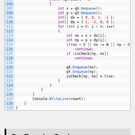
106
{
107
int
x
=
qX
.
Dequeue
(
)
;
108
int
y
=
qY
.
Dequeue
(
)
;
109
int
[
]
dx
=
{
0
,
0
,
1
,
-
1
}
;
110
int
[
]
dy
=
{
1
,
-
1
,
0
,
0
}
;
111
for
(
int
i
=
0
;
i
<
4
;
i
++
)
112
{
113
int
nx
=
x
+
dx
[
i
]
;
114
int
ny
=
y
+
dy
[
i
]
;
115
if
(
nx
<
0
|
|
nx
>
=
W
|
|
ny
<
0
|
116
continue
;
117
if
(
isCheck
[
ny
,
nx
]
)
118
continue
;
119
120
qX
.
Enqueue
(
nx
)
;
121
qY
.
Enqueue
(
ny
)
;
122
isCheck
[
ny
,
nx
]
=
true
;
123
}
124
}
125
}
126
}
127
Console
.
WriteLine
(
count
)
;
128
}
129
}