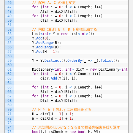
46
// 配列 A, C の値を変更
47
for
(
int
i
=
0
;
i
<
A
.
Length
;
i
++
)
48
A
[
i
]
=
dicX
[
A
[
i
]
]
;
49
for
(
int
i
=
0
;
i
<
C
.
Length
;
i
++
)
50
C
[
i
]
=
dicX
[
C
[
i
]
]
;
51
52
// 同様に配列 B と D も座標圧縮する
53
List
<
int
>
Y
=
new
List
<
int
>
(
)
;
54
Y
.
Add
(
0
)
;
55
Y
.
AddRange
(
B
)
;
56
Y
.
AddRange
(
D
)
;
57
Y
.
Add
(
H
-
1
)
;
58
59
Y
=
Y
.
Distinct
(
)
.
OrderBy
(
_
=
>
_
)
.
ToList
(
)
;
60
61
Dictionary
<
int
,
int
>
dicY
=
new
Dictionary
<
int
,
62
for
(
int
i
=
0
;
i
<
Y
.
Count
;
i
++
)
63
dicY
.
Add
(
Y
[
i
]
,
i
)
;
64
65
for
(
int
i
=
0
;
i
<
B
.
Length
;
i
++
)
66
B
[
i
]
=
dicY
[
B
[
i
]
]
;
67
for
(
int
i
=
0
;
i
<
D
.
Length
;
i
++
)
68
D
[
i
]
=
dicY
[
D
[
i
]
]
;
69
70
// H と W も忘れずに座標圧縮する
71
H
=
dicY
[
H
-
1
]
+
1
;
72
W
=
dicX
[
W
-
1
]
+
1
;
73
74
// 未訪問のセルがなくなるまで幅優先探索を繰り返す
75
bool
[
,
]
isCheck
=
new
bool
[
H
,
W
]
;