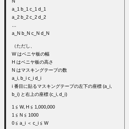
N
a_1 b_1 c_1 d_1
a_2 b_2 c_2 d_2
…
a_N b_N c_N d_N
（ただし、
W はベニヤ板の幅
H はベニヤ板の高さ
N はマスキングテープの数
a_i, b_i c_i d_i
i 番目に貼るマスキングテープの左下の座標 (a_i,
b_i) と右上の座標 (c_i, d_i)
1 ≦ W, H ≦ 1,000,000
1 ≦ N ≦ 1000
0 ≦ a_i ＜ c_i ≦ W