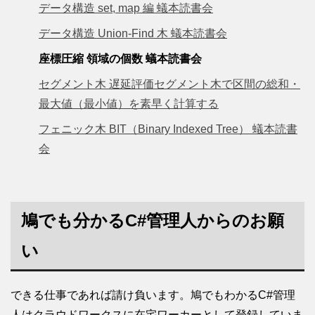
データ構造 set, map 編 蟻本読書会
データ構造 Union-Find 木 蟻本読書会
座標圧縮 領域の個数 蟻本読書会
セグメント木 遅延評価セグメント木で区間の総和・
最大値（最小値）を素早く計算する
フェニック木 BIT（Binary Indexed Tree） 蟻本読書
会
鳩でも分かるC#管理人からのお願
い
できる仕事であれば請け負います。鳩でもわかるC#管理
人はクラウドワークスに在宅ワーカーとして登録していま