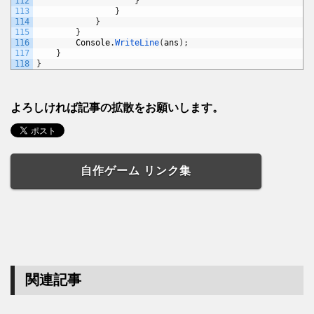
112
}
113
}
114
}
115
}
116
Console
.
WriteLine
(
ans
)
;
117
}
118
}
よろしければ記事の拡散をお願いします。
自作ゲーム リンク集
関連記事