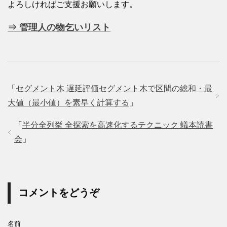
よろしければご支援お願いします。
⇒ 管理人の物乞いリスト
「
セグメント木 遅延評価セグメント木で区間の総和・最
大値（最小値）を素早く計算する
」
「
半分全列挙 全探索を高速化するテクニック 蟻本読書
会
」
コメントをどうぞ
名前