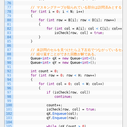
76
77
// マスキングテープが貼られている部分は訪問済みとする
78
for
(
int
i
=
0
;
i
<
N
;
i
++
)
79
{
80
for
(
int
row
=
B
[
i
]
;
row
<
D
[
i
]
;
row
++
)
81
{
82
for
(
int
col
=
A
[
i
]
;
col
<
C
[
i
]
;
col
++
)
83
isCheck
[
row
,
col
]
=
true
;
84
}
85
}
86
87
// 未訪問のセルを見つけたら上下左右でつながっているセル
88
// 繰り返すことができた回数が解である。
89
Queue
<
int
>
qX
=
new
Queue
<
int
>
(
)
;
90
Queue
<
int
>
qY
=
new
Queue
<
int
>
(
)
;
91
92
int
count
=
0
;
93
for
(
int
row
=
0
;
row
<
H
;
row
++
)
94
{
95
for
(
int
col
=
0
;
col
<
W
;
col
++
)
96
{
97
if
(
isCheck
[
row
,
col
]
)
98
continue
;
99
100
count
++
;
101
isCheck
[
row
,
col
]
=
true
;
102
qX
.
Enqueue
(
col
)
;
103
qY
.
Enqueue
(
row
)
;
104
105
while
(
qX
.
Count
>
0
)