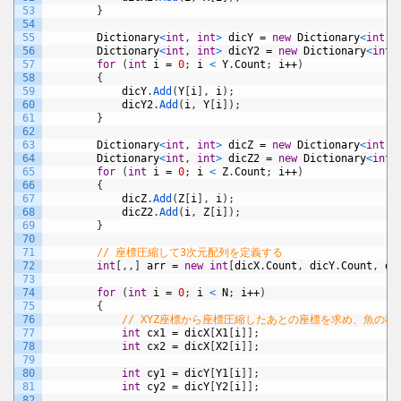
53
}
54
55
Dictionary
<
int
,
int
>
dicY
=
new
Dictionary
<
int
,
56
Dictionary
<
int
,
int
>
dicY2
=
new
Dictionary
<
int
,
57
for
(
int
i
=
0
;
i
<
Y
.
Count
;
i
++
)
58
{
59
dicY
.
Add
(
Y
[
i
]
,
i
)
;
60
dicY2
.
Add
(
i
,
Y
[
i
]
)
;
61
}
62
63
Dictionary
<
int
,
int
>
dicZ
=
new
Dictionary
<
int
,
64
Dictionary
<
int
,
int
>
dicZ2
=
new
Dictionary
<
int
,
65
for
(
int
i
=
0
;
i
<
Z
.
Count
;
i
++
)
66
{
67
dicZ
.
Add
(
Z
[
i
]
,
i
)
;
68
dicZ2
.
Add
(
i
,
Z
[
i
]
)
;
69
}
70
71
// 座標圧縮して3次元配列を定義する
72
int
[
,
,
]
arr
=
new
int
[
dicX
.
Count
,
dicY
.
Count
,
di
73
74
for
(
int
i
=
0
;
i
<
N
;
i
++
)
75
{
76
// XYZ座標から座標圧縮したあとの座標を求め、魚の
77
int
cx1
=
dicX
[
X1
[
i
]
]
;
78
int
cx2
=
dicX
[
X2
[
i
]
]
;
79
80
int
cy1
=
dicY
[
Y1
[
i
]
]
;
81
int
cy2
=
dicY
[
Y2
[
i
]
]
;
82