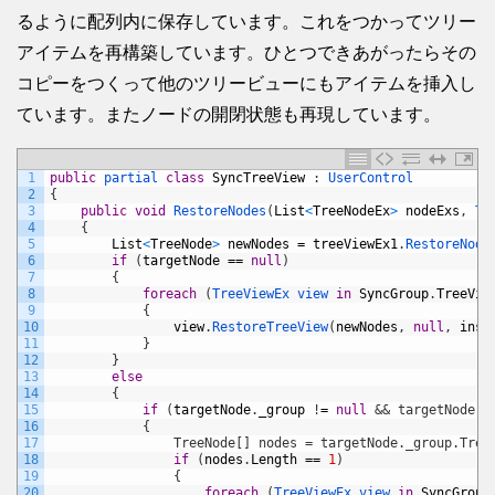
るように配列内に保存しています。これをつかってツリー
アイテムを再構築しています。ひとつできあがったらその
コピーをつくって他のツリービューにもアイテムを挿入し
ています。またノードの開閉状態も再現しています。
1
public
partial 
class
SyncTreeView
:
UserControl
2
{
3
public
void
RestoreNodes
(
List
<
TreeNodeEx
>
nodeExs
,
Tr
4
{
5
List
<
TreeNode
>
newNodes
=
treeViewEx1
.
RestoreNode
6
if
(
targetNode
==
null
)
7
{
8
foreach
(
TreeViewEx 
view 
in
SyncGroup
.
TreeVie
9
{
10
view
.
RestoreTreeView
(
newNodes
,
null
,
inse
11
}
12
}
13
else
14
{
15
if
(
targetNode
.
_group
!
=
null
&& targetNode._
16
            {
17
                TreeNode[] nodes = targetNode._group.Tree
18
if
(
nodes
.
Length
==
1
)
19
{
20
foreach
(
TreeViewEx 
view 
in
SyncGroup