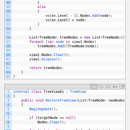
48
}
49
else
50
{
51
vs
[
ex
.
Level
-
1
]
.
Nodes
.
Add
(
node
)
;
52
vs
[
ex
.
Level
]
=
node
;
53
}
54
}
55
56
List
<
TreeNode
>
treeNodes
=
new
List
<
TreeNode
>
(
)
;
57
foreach
(
var
node 
in
view1
.
Nodes
)
58
treeNodes
.
Add
(
(
TreeNode
)
node
)
;
59
60
view1
.
Nodes
.
Clear
(
)
;
61
view1
.
Dispose
(
)
;
62
63
return
treeNodes
;
64
}
65
}
1
internal 
class
TreeViewEx
:
TreeView
2
{
3
public
void
RestoreTreeView
(
List
<
TreeNode
>
newNodes
,
4
{
5
BeginUpdate
(
)
;
6
7
if
(
targetNode
==
null
)
8
Nodes
.
Clear
(
)
;
9