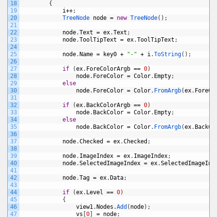
18
{
19
i
++
;
20
TreeNode 
node
=
new
TreeNode
(
)
;
21
22
node
.
Text
=
ex
.
Text
;
23
node
.
ToolTipText
=
ex
.
ToolTipText
;
24
25
node
.
Name
=
key0
+
"-"
+
i
.
ToString
(
)
;
26
27
if
(
ex
.
ForeColorArgb
==
0
)
28
node
.
ForeColor
=
Color
.
Empty
;
29
else
30
node
.
ForeColor
=
Color
.
FromArgb
(
ex
.
ForeCo
31
32
if
(
ex
.
BackColorArgb
==
0
)
33
node
.
BackColor
=
Color
.
Empty
;
34
else
35
node
.
BackColor
=
Color
.
FromArgb
(
ex
.
BackCo
36
37
node
.
Checked
=
ex
.
Checked
;
38
39
node
.
ImageIndex
=
ex
.
ImageIndex
;
40
node
.
SelectedImageIndex
=
ex
.
SelectedImageInd
41
42
node
.
Tag
=
ex
.
Data
;
43
44
if
(
ex
.
Level
==
0
)
45
{
46
view1
.
Nodes
.
Add
(
node
)
;
47
vs
[
0
]
=
node
;