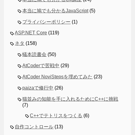
本当に鳩でも分かるJavaScript
(5)
プライバシーポリシー
(1)
ASP.NET Core
(119)
ネタ
(158)
蟻本読書会
(50)
AtCoderで苦戦中
(29)
AtCoder NoviStepsを埋めてみた
(23)
paizaで修行中
(26)
猫並みの知能を手に入れるためにC++に挑戦
(7)
C++でテトリスをつくる
(6)
自作コントロール
(13)