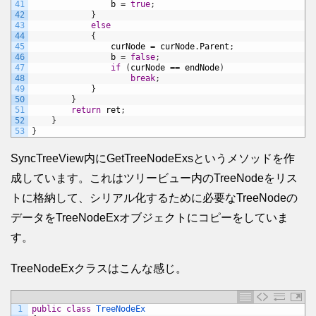
41
b
=
true
;
42
}
43
else
44
{
45
curNode
=
curNode
.
Parent
;
46
b
=
false
;
47
if
(
curNode
==
endNode
)
48
break
;
49
}
50
}
51
return
ret
;
52
}
53
}
SyncTreeView内にGetTreeNodeExsというメソッドを作
成しています。これはツリービュー内のTreeNodeをリス
トに格納して、シリアル化するために必要なTreeNodeの
データをTreeNodeExオブジェクトにコピーをしていま
す。
TreeNodeExクラスはこんな感じ。
1
public
class
TreeNodeEx