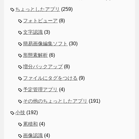
ちょっとしたアプリ
(259)
フォトビューア
(8)
文字認識
(3)
簡易画像編集ソフト
(30)
形態素解析
(6)
増分バックアップ
(8)
ファイルにタグをつける
(9)
予定管理アプリ
(4)
その他のちょっとしたアプリ
(191)
小技
(192)
累積和
(4)
画像認識
(4)