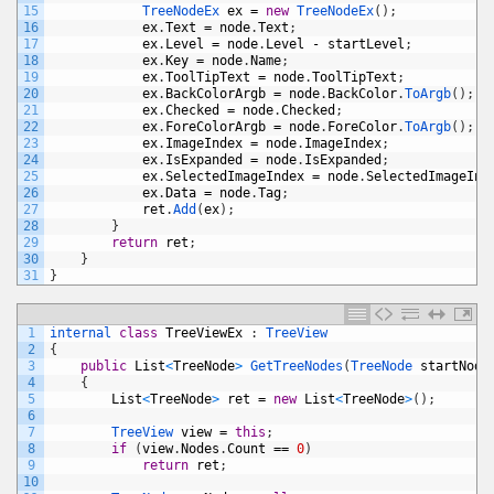
15
TreeNodeEx 
ex
=
new
TreeNodeEx
(
)
;
16
ex
.
Text
=
node
.
Text
;
17
ex
.
Level
=
node
.
Level
-
startLevel
;
18
ex
.
Key
=
node
.
Name
;
19
ex
.
ToolTipText
=
node
.
ToolTipText
;
20
ex
.
BackColorArgb
=
node
.
BackColor
.
ToArgb
(
)
;
21
ex
.
Checked
=
node
.
Checked
;
22
ex
.
ForeColorArgb
=
node
.
ForeColor
.
ToArgb
(
)
;
23
ex
.
ImageIndex
=
node
.
ImageIndex
;
24
ex
.
IsExpanded
=
node
.
IsExpanded
;
25
ex
.
SelectedImageIndex
=
node
.
SelectedImageInd
26
ex
.
Data
=
node
.
Tag
;
27
ret
.
Add
(
ex
)
;
28
}
29
return
ret
;
30
}
31
}
1
internal 
class
TreeViewEx
:
TreeView
2
{
3
public
List
<
TreeNode
>
GetTreeNodes
(
TreeNode 
startNode
4
{
5
List
<
TreeNode
>
ret
=
new
List
<
TreeNode
>
(
)
;
6
7
TreeView 
view
=
this
;
8
if
(
view
.
Nodes
.
Count
==
0
)
9
return
ret
;
10