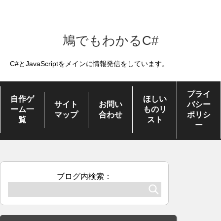
鳩でもわかるC#
C#とJavaScriptをメインに情報発信をしています。
プライ
自作ゲ
ほしい
サイト
お問い
バシー
ーム一
ものリ
マップ
合わせ
ポリシ
覧
スト
ー
ブログ内検索：