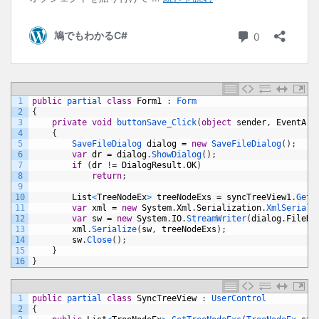
1
public
partial 
class
Form1
:
Form
2
{
3
private
void
buttonSave_Click
(
object
sender
,
EventArg
4
{
5
SaveFileDialog 
dialog
=
new
SaveFileDialog
(
)
;
6
var
dr
=
dialog
.
ShowDialog
(
)
;
7
if
(
dr
!
=
DialogResult
.
OK
)
8
return
;
9
10
List
<
TreeNodeEx
>
treeNodeExs
=
syncTreeView1
.
GetT
11
var
xml
=
new
System
.
Xml
.
Serialization
.
XmlSeriali
12
var
sw
=
new
System
.
IO
.
StreamWriter
(
dialog
.
FileNa
13
xml
.
Serialize
(
sw
,
treeNodeExs
)
;
14
sw
.
Close
(
)
;
15
}
16
}
1
public
partial 
class
SyncTreeView
:
UserControl
2
{