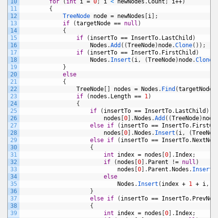
10
for
(
int
i
=
0
;
i
<
newNodes
.
Count
;
i
++
)
11
{
12
TreeNode 
node
=
newNodes
[
i
]
;
13
if
(
targetNode
==
null
)
14
{
15
if
(
insertTo
==
InsertTo
.
LastChild
)
16
Nodes
.
Add
(
(
TreeNode
)
node
.
Clone
(
)
)
;
17
if
(
insertTo
==
InsertTo
.
FirstChild
)
18
Nodes
.
Insert
(
i
,
(
TreeNode
)
node
.
Clone
(
19
}
20
else
21
{
22
TreeNode
[
]
nodes
=
Nodes
.
Find
(
targetNode
.
23
if
(
nodes
.
Length
==
1
)
24
{
25
if
(
insertTo
==
InsertTo
.
LastChild
)
26
nodes
[
0
]
.
Nodes
.
Add
(
(
TreeNode
)
node
27
else
if
(
insertTo
==
InsertTo
.
FirstCh
28
nodes
[
0
]
.
Nodes
.
Insert
(
i
,
(
TreeNod
29
else
if
(
insertTo
==
InsertTo
.
NextNod
30
{
31
int
index
=
nodes
[
0
]
.
Index
;
32
if
(
nodes
[
0
]
.
Parent
!
=
null
)
33
nodes
[
0
]
.
Parent
.
Nodes
.
Insert
(
34
else
35
Nodes
.
Insert
(
index
+
1
+
i
,
(
36
}
37
else
if
(
insertTo
==
InsertTo
.
PrevNod
38
{
39
int
index
=
nodes
[
0
]
.
Index
;