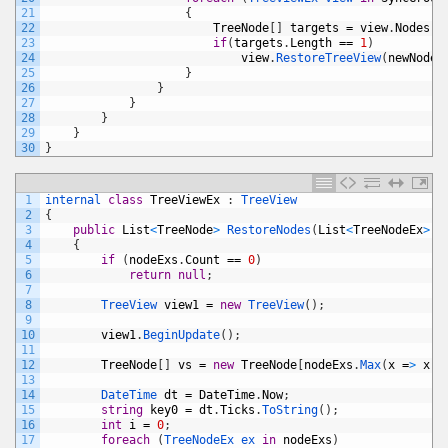
21
{
22
TreeNode
[
]
targets
=
view
.
Nodes
.
F
23
if
(
targets
.
Length
==
1
)
24
view
.
RestoreTreeView
(
newNodes
25
}
26
}
27
}
28
}
29
}
30
}
1
internal 
class
TreeViewEx
:
TreeView
2
{
3
public
List
<
TreeNode
>
RestoreNodes
(
List
<
TreeNodeEx
>
n
4
{
5
if
(
nodeExs
.
Count
==
0
)
6
return
null
;
7
8
TreeView 
view1
=
new
TreeView
(
)
;
9
10
view1
.
BeginUpdate
(
)
;
11
12
TreeNode
[
]
vs
=
new
TreeNode
[
nodeExs
.
Max
(
x
=
>
x
.
L
13
14
DateTime 
dt
=
DateTime
.
Now
;
15
string
key0
=
dt
.
Ticks
.
ToString
(
)
;
16
int
i
=
0
;
17
foreach
(
TreeNodeEx 
ex 
in
nodeExs
)