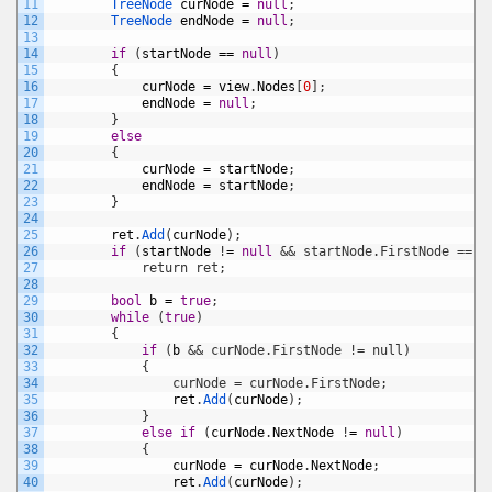
11
TreeNode 
curNode
=
null
;
12
TreeNode 
endNode
=
null
;
13
14
if
(
startNode
==
null
)
15
{
16
curNode
=
view
.
Nodes
[
0
]
;
17
endNode
=
null
;
18
}
19
else
20
{
21
curNode
=
startNode
;
22
endNode
=
startNode
;
23
}
24
25
ret
.
Add
(
curNode
)
;
26
if
(
startNode
!
=
null
&& startNode.FirstNode == n
27
            return ret;
28
29
bool
b
=
true
;
30
while
(
true
)
31
{
32
if
(
b
&& curNode.FirstNode != null)
33
            {
34
                curNode = curNode.FirstNode;
35
ret
.
Add
(
curNode
)
;
36
}
37
else
if
(
curNode
.
NextNode
!
=
null
)
38
{
39
curNode
=
curNode
.
NextNode
;
40
ret
.
Add
(
curNode
)
;