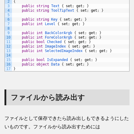
2
{
3
public
string
Text
{
set
;
get
;
}
4
public
string
ToolTipText
{
set
;
get
;
}
5
6
public
string
Key
{
set
;
get
;
}
7
public
int
Level
{
set
;
get
;
}
8
9
public
int
BackColorArgb
{
set
;
get
;
}
10
public
int
ForeColorArgb
{
set
;
get
;
}
11
public
bool
Checked
{
set
;
get
;
}
12
public
int
ImageIndex
{
set
;
get
;
}
13
public
int
SelectedImageIndex
{
set
;
get
;
}
14
15
public
bool
IsExpanded
{
set
;
get
;
}
16
public
object
Data
{
set
;
get
;
}
17
}
ファイルから読み出す
ファイルとして保存できたら読み出しもできるようにした
いものです。ファイルから読み出すためには