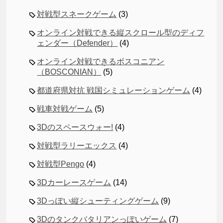
対戦型スネークゲーム
(3)
オンライン対戦できる縦スクロール型のディフ
ェンダー（Defender）
(4)
オンライン対戦できるボスコニアン
（BOSCONIAN）
(5)
都道府県対抗 戦国シミュレーションゲーム
(4)
戦車対戦ゲーム
(5)
3Dのスペースウォー!
(4)
対戦型ラリーエックス
(4)
対戦型Pengo
(4)
3Dカーレースゲーム
(14)
3Dっぽい縦シューティングゲーム
(9)
3Dのタンクバタリアンっぽいゲーム
(7)