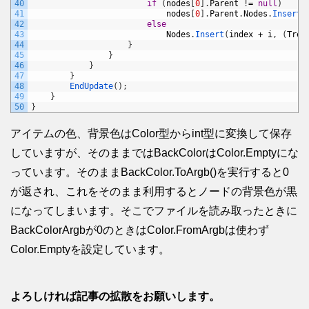
40
if
(
nodes
[
0
]
.
Parent
!
=
null
)
41
nodes
[
0
]
.
Parent
.
Nodes
.
Insert
(
42
else
43
Nodes
.
Insert
(
index
+
i
,
(
Tree
44
}
45
}
46
}
47
}
48
EndUpdate
(
)
;
49
}
50
}
アイテムの色、背景色はColor型からint型に変換して保存
していますが、そのままではBackColorはColor.Emptyにな
っています。そのままBackColor.ToArgb()を実行すると0
が返され、これをそのまま利用するとノードの背景色が黒
になってしまいます。そこでファイルを読み取ったときに
BackColorArgbが0のときはColor.FromArgbは使わず
Color.Emptyを設定しています。
よろしければ記事の拡散をお願いします。