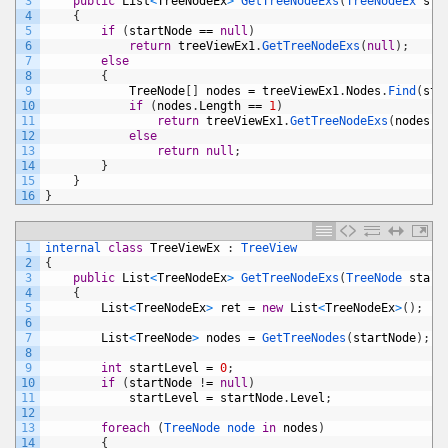
3
public
List
<
TreeNodeEx
>
GetTreeNodeExs
(
TreeNodeEx 
sta
4
{
5
if
(
startNode
==
null
)
6
return
treeViewEx1
.
GetTreeNodeExs
(
null
)
;
7
else
8
{
9
TreeNode
[
]
nodes
=
treeViewEx1
.
Nodes
.
Find
(
sta
10
if
(
nodes
.
Length
==
1
)
11
return
treeViewEx1
.
GetTreeNodeExs
(
nodes
[
0
12
else
13
return
null
;
14
}
15
}
16
}
1
internal 
class
TreeViewEx
:
TreeView
2
{
3
public
List
<
TreeNodeEx
>
GetTreeNodeExs
(
TreeNode 
start
4
{
5
List
<
TreeNodeEx
>
ret
=
new
List
<
TreeNodeEx
>
(
)
;
6
7
List
<
TreeNode
>
nodes
=
GetTreeNodes
(
startNode
)
;
8
9
int
startLevel
=
0
;
10
if
(
startNode
!
=
null
)
11
startLevel
=
startNode
.
Level
;
12
13
foreach
(
TreeNode 
node 
in
nodes
)
14
{