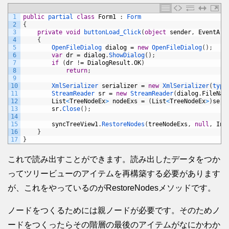
1
public
partial 
class
Form1
:
Form
2
{
3
private
void
buttonLoad_Click
(
object
sender
,
EventArg
4
{
5
OpenFileDialog 
dialog
=
new
OpenFileDialog
(
)
;
6
var
dr
=
dialog
.
ShowDialog
(
)
;
7
if
(
dr
!
=
DialogResult
.
OK
)
8
return
;
9
10
XmlSerializer 
serializer
=
new
XmlSerializer
(
type
11
StreamReader 
sr
=
new
StreamReader
(
dialog
.
FileNam
12
List
<
TreeNodeEx
>
nodeExs
=
(
List
<
TreeNodeEx
>
)
seri
13
sr
.
Close
(
)
;
14
15
syncTreeView1
.
RestoreNodes
(
treeNodeExs
,
null
,
Ins
16
}
17
}
これで読み出すことができます。読み出したデータをつか
ってツリービューのアイテムを再構築する必要があります
が、これをやっているのがRestoreNodesメソッドです。
ノードをつくるためには親ノードが必要です。そのためノ
ードをつくったらその階層の最後のアイテムがなにかわか