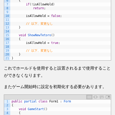
6
{
7
if
(
!
isAllowHold
)
8
return
;
9
10
isAllowHold
=
false
;
11
12
// 以下、変更なし
13
}
14
15
void
ShowNewTetoro
(
)
16
{
17
isAllowHold
=
true
;
18
19
// 以下、変更なし
20
}
21
}
これでホールドを使用すると設置されるまで使用すること
ができなくなります。
またゲーム開始時に設定を初期化する必要があります。
1
public
partial 
class
Form1
:
Form
2
{
3
void
GameStart
(
)
4
{