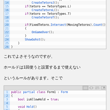
14
CreateTetoroJ
(
)
;
15
if
(
tetoro
==
TetoroTypes
.
L
)
16
CreateTetoroL
(
)
;
17
if
(
tetoro
==
TetoroTypes
.
T
)
18
CreateTetoroT
(
)
;
19
20
if
(
FixedTetoro
.
Intersect
(
MovingTetoros
)
.
Count
(
)
!
21
{
22
OnGameOver
(
)
;
23
}
24
ShowGohst
(
)
;
25
}
26
}
これでよさそうなのですが、
ホールドは1回使うと設置するまで使えない
というルールがあります。そこで
1
public
partial 
class
Form1
:
Form
2
{
3
bool
isAllowHold
=
true
;
4
5
void
Hold
(
)