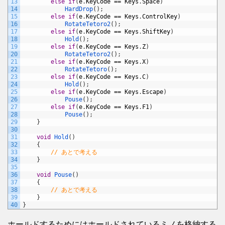
13
else
if
(
e
.
KeyCode
==
Keys
.
Space
)
14
HardDrop
(
)
;
15
else
if
(
e
.
KeyCode
==
Keys
.
ControlKey
)
16
RotateTetoro2
(
)
;
17
else
if
(
e
.
KeyCode
==
Keys
.
ShiftKey
)
18
Hold
(
)
;
19
else
if
(
e
.
KeyCode
==
Keys
.
Z
)
20
RotateTetoro2
(
)
;
21
else
if
(
e
.
KeyCode
==
Keys
.
X
)
22
RotateTetoro
(
)
;
23
else
if
(
e
.
KeyCode
==
Keys
.
C
)
24
Hold
(
)
;
25
else
if
(
e
.
KeyCode
==
Keys
.
Escape
)
26
Pouse
(
)
;
27
else
if
(
e
.
KeyCode
==
Keys
.
F1
)
28
Pouse
(
)
;
29
}
30
31
void
Hold
(
)
32
{
33
// あとで考える
34
}
35
36
void
Pouse
(
)
37
{
38
// あとで考える
39
}
40
}
ホールドするためにはホールドされているミノを格納する