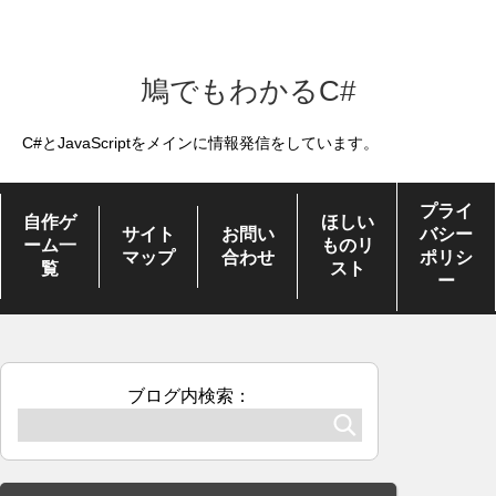
鳩でもわかるC#
C#とJavaScriptをメインに情報発信をしています。
プライ
自作ゲ
ほしい
サイト
お問い
バシー
ーム一
ものリ
マップ
合わせ
ポリシ
覧
スト
ー
ブログ内検索：