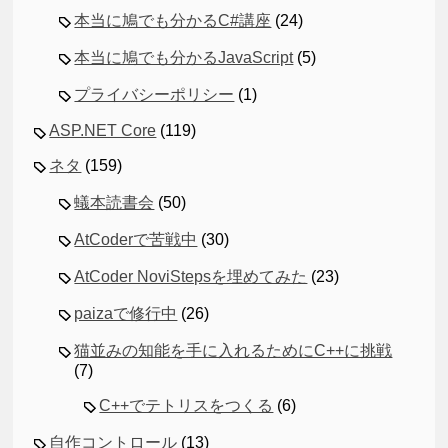
本当に鳩でも分かるC#講座
(24)
本当に鳩でも分かるJavaScript
(5)
プライバシーポリシー
(1)
ASP.NET Core
(119)
ネタ
(159)
蟻本読書会
(50)
AtCoderで苦戦中
(30)
AtCoder NoviStepsを埋めてみた
(23)
paizaで修行中
(26)
猫並みの知能を手に入れるためにC++に挑戦
(7)
C++でテトリスをつくる
(6)
自作コントロール
(13)