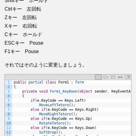
Shiftキー ホールド
Ctrlキー 左回転
Zキー 左回転
Xキー 右回転
Cキー ホールド
ESCキー Pouse
F1キー Pouse
それではそのように変更しましょう。
1
public
partial 
class
Form1
:
Form
2
{
3
private
void
Form1_KeyDown
(
object
sender
,
KeyEventArg
4
{
5
if
(
e
.
KeyCode
==
Keys
.
Left
)
6
MoveLeftTetoro
(
)
;
7
else
if
(
e
.
KeyCode
==
Keys
.
Right
)
8
MoveRightTetoro
(
)
;
9
else
if
(
e
.
KeyCode
==
Keys
.
Up
)
10
RotateTetoro
(
)
;
11
else
if
(
e
.
KeyCode
==
Keys
.
Down
)
12
SoftDrop
(
)
;