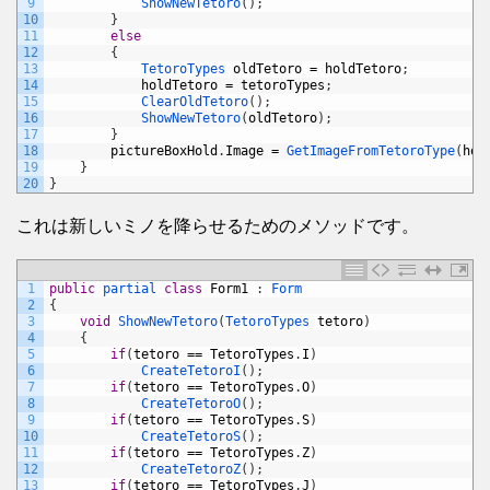
9
ShowNewTetoro
(
)
;
10
}
11
else
12
{
13
TetoroTypes 
oldTetoro
=
holdTetoro
;
14
holdTetoro
=
tetoroTypes
;
15
ClearOldTetoro
(
)
;
16
ShowNewTetoro
(
oldTetoro
)
;
17
}
18
pictureBoxHold
.
Image
=
GetImageFromTetoroType
(
hol
19
}
20
}
これは新しいミノを降らせるためのメソッドです。
1
public
partial 
class
Form1
:
Form
2
{
3
void
ShowNewTetoro
(
TetoroTypes 
tetoro
)
4
{
5
if
(
tetoro
==
TetoroTypes
.
I
)
6
CreateTetoroI
(
)
;
7
if
(
tetoro
==
TetoroTypes
.
O
)
8
CreateTetoroO
(
)
;
9
if
(
tetoro
==
TetoroTypes
.
S
)
10
CreateTetoroS
(
)
;
11
if
(
tetoro
==
TetoroTypes
.
Z
)
12
CreateTetoroZ
(
)
;
13
if
(
tetoro
==
TetoroTypes
.
J
)