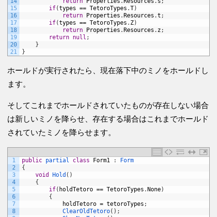
14
return
Properties
.
Resources
.
s
;
15
if
(
types
==
TetoroTypes
.
T
)
16
return
Properties
.
Resources
.
t
;
17
if
(
types
==
TetoroTypes
.
Z
)
18
return
Properties
.
Resources
.
z
;
19
return
null
;
20
}
21
}
ホールドが実行されたら、現在落下中のミノをホールドし
ます。
そしてこれまでホールドされていたものが存在しない場合
は新しいミノを降らせ、存在する場合はこれまでホールド
されていたミノを降らせます。
1
public
partial 
class
Form1
:
Form
2
{
3
void
Hold
(
)
4
{
5
if
(
holdTetoro
==
TetoroTypes
.
None
)
6
{
7
holdTetoro
=
tetoroTypes
;
8
ClearOldTetoro
(
)
;