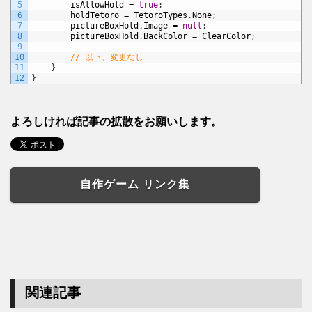
5
isAllowHold
=
true
;
6
holdTetoro
=
TetoroTypes
.
None
;
7
pictureBoxHold
.
Image
=
null
;
8
pictureBoxHold
.
BackColor
=
ClearColor
;
9
10
// 以下、変更なし
11
}
12
}
よろしければ記事の拡散をお願いします。
自作ゲーム リンク集
関連記事