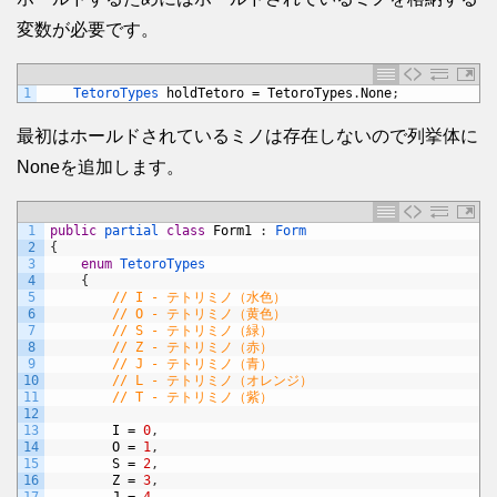
変数が必要です。
1
TetoroTypes 
holdTetoro
=
TetoroTypes
.
None
;
最初はホールドされているミノは存在しないので列挙体に
Noneを追加します。
1
public
partial 
class
Form1
:
Form
2
{
3
enum
TetoroTypes
4
{
5
// I - テトリミノ（水色）
6
// O - テトリミノ（黄色）
7
// S - テトリミノ（緑）
8
// Z - テトリミノ（赤）
9
// J - テトリミノ（青）
10
// L - テトリミノ（オレンジ）
11
// T - テトリミノ（紫）
12
13
I
=
0
,
14
O
=
1
,
15
S
=
2
,
16
Z
=
3
,