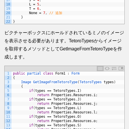
17
J
=
4
,
18
L
=
5
,
19
T
=
6
,
20
None
=
7
,
// 追加
21
}
22
}
ピクチャーボックスにホールドされているミノのイメージ
を表示させる必要があります。TetoroTypesからイメージ
を取得するメソッドとしてGetImageFromTetoroTypeを作
成します。
1
public
partial 
class
Form1
:
Form
2
{
3
Image 
GetImageFromTetoroType
(
TetoroTypes 
types
)
4
{
5
if
(
types
==
TetoroTypes
.
I
)
6
return
Properties
.
Resources
.
i
;
7
if
(
types
==
TetoroTypes
.
J
)
8
return
Properties
.
Resources
.
j
;
9
if
(
types
==
TetoroTypes
.
L
)
10
return
Properties
.
Resources
.
l
;
11
if
(
types
==
TetoroTypes
.
O
)
12
return
Properties
.
Resources
.
o
;
13
if
(
types
==
TetoroTypes
.
S
)