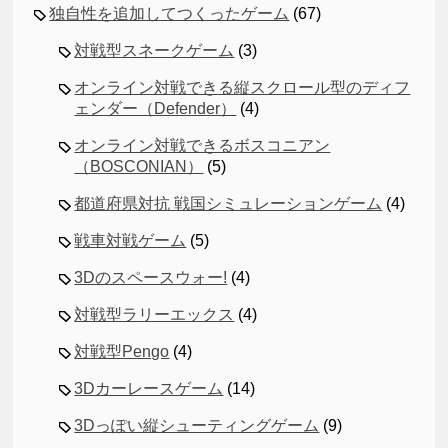
独自性を追加してつくったゲーム
(67)
対戦型スネークゲーム
(3)
オンライン対戦できる縦スクロール型のディフ
ェンダー（Defender）
(4)
オンライン対戦できるボスコニアン
（BOSCONIAN）
(5)
都道府県対抗 戦国シミュレーションゲーム
(4)
戦車対戦ゲーム
(5)
3Dのスペースウォー!
(4)
対戦型ラリーエックス
(4)
対戦型Pengo
(4)
3Dカーレースゲーム
(14)
3Dっぽい縦シューティングゲーム
(9)