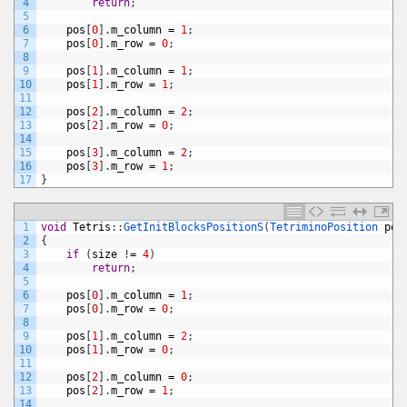
4
return
;
5
6
pos
[
0
]
.
m_column
=
1
;
7
pos
[
0
]
.
m_row
=
0
;
8
9
pos
[
1
]
.
m_column
=
1
;
10
pos
[
1
]
.
m_row
=
1
;
11
12
pos
[
2
]
.
m_column
=
2
;
13
pos
[
2
]
.
m_row
=
0
;
14
15
pos
[
3
]
.
m_column
=
2
;
16
pos
[
3
]
.
m_row
=
1
;
17
}
1
void
Tetris
:
:
GetInitBlocksPositionS
(
TetriminoPosition 
pos
2
{
3
if
(
size
!
=
4
)
4
return
;
5
6
pos
[
0
]
.
m_column
=
1
;
7
pos
[
0
]
.
m_row
=
0
;
8
9
pos
[
1
]
.
m_column
=
2
;
10
pos
[
1
]
.
m_row
=
0
;
11
12
pos
[
2
]
.
m_column
=
0
;
13
pos
[
2
]
.
m_row
=
1
;
14