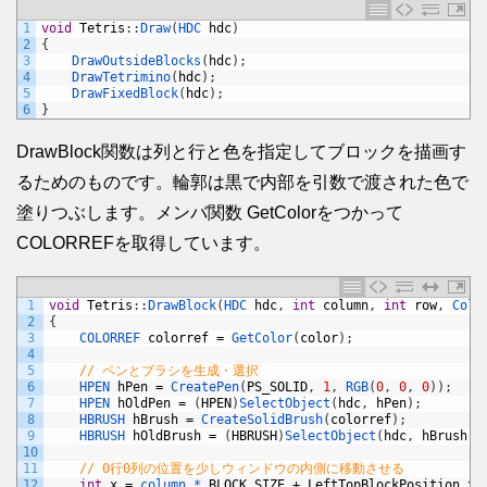
1
void
Tetris
:
:
Draw
(
HDC 
hdc
)
2
{
3
DrawOutsideBlocks
(
hdc
)
;
4
DrawTetrimino
(
hdc
)
;
5
DrawFixedBlock
(
hdc
)
;
6
}
DrawBlock関数は列と行と色を指定してブロックを描画す
るためのものです。輪郭は黒で内部を引数で渡された色で
塗りつぶします。メンバ関数 GetColorをつかって
COLORREFを取得しています。
1
void
Tetris
:
:
DrawBlock
(
HDC 
hdc
,
int
column
,
int
row
,
Colo
2
{
3
COLORREF 
colorref
=
GetColor
(
color
)
;
4
5
// ペンとブラシを生成・選択
6
HPEN 
hPen
=
CreatePen
(
PS_SOLID
,
1
,
RGB
(
0
,
0
,
0
)
)
;
7
HPEN 
hOldPen
=
(
HPEN
)
SelectObject
(
hdc
,
hPen
)
;
8
HBRUSH 
hBrush
=
CreateSolidBrush
(
colorref
)
;
9
HBRUSH 
hOldBrush
=
(
HBRUSH
)
SelectObject
(
hdc
,
hBrush
)
;
10
11
// 0行0列の位置を少しウィンドウの内側に移動させる
12
int
x
=
column *
BLOCK_SIZE
+
LeftTopBlockPosition
.
x
;