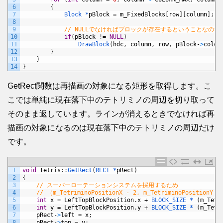
6
{
7
Block *
pBlock
=
m_FixedBlocks
[
row
]
[
column
]
;
8
9
// NULLでなければブロックが存在するということなので
10
if
(
pBlock
!
=
NULL
)
11
DrawBlock
(
hdc
,
column
,
row
,
pBlock
-
>
color
12
}
13
}
14
}
GetRect関数は再描画の対象になる矩形を取得します。こ
こでは単純に現在落下中のテトリミノの周辺を切り取って
そのまま返しています。ラインが消えるときでなければ再
描画の対象になるのは現在落下中のテトリミノの周辺だけ
です。
1
void
Tetris
:
:
GetRect
(
RECT *
pRect
)
2
{
3
// スーパーローテーションシステムを採用するため
4
// （m_TetriminoPositionX - 2, m_TetriminoPositi
5
int
x
=
LeftTopBlockPosition
.
x
+
BLOCK_SIZE *
(
m_Tetr
6
int
y
=
LeftTopBlockPosition
.
y
+
BLOCK_SIZE *
(
m_Tetr
7
pRect
-
>
left
=
x
;
8
pRect
-
>
top
=
y
;