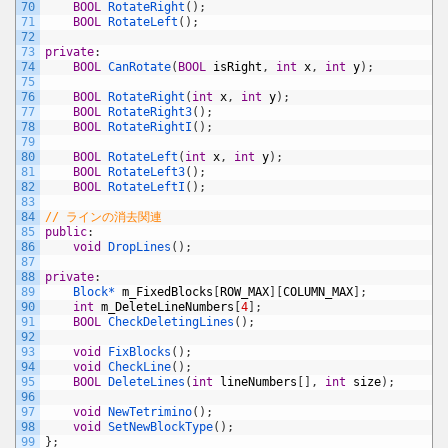
70
BOOL
RotateRight
(
)
;
71
BOOL
RotateLeft
(
)
;
72
73
private
:
74
BOOL
CanRotate
(
BOOL
isRight
,
int
x
,
int
y
)
;
75
76
BOOL
RotateRight
(
int
x
,
int
y
)
;
77
BOOL
RotateRight3
(
)
;
78
BOOL
RotateRightI
(
)
;
79
80
BOOL
RotateLeft
(
int
x
,
int
y
)
;
81
BOOL
RotateLeft3
(
)
;
82
BOOL
RotateLeftI
(
)
;
83
84
// ラインの消去関連
85
public
:
86
void
DropLines
(
)
;
87
88
private
:
89
Block*
m_FixedBlocks
[
ROW_MAX
]
[
COLUMN_MAX
]
;
90
int
m_DeleteLineNumbers
[
4
]
;
91
BOOL
CheckDeletingLines
(
)
;
92
93
void
FixBlocks
(
)
;
94
void
CheckLine
(
)
;
95
BOOL
DeleteLines
(
int
lineNumbers
[
]
,
int
size
)
;
96
97
void
NewTetrimino
(
)
;
98
void
SetNewBlockType
(
)
;
99
}
;