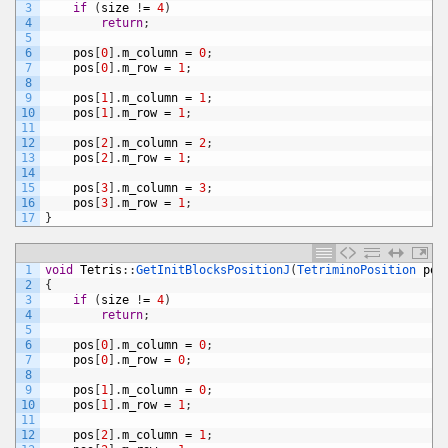
3
if
(
size
!
=
4
)
4
return
;
5
6
pos
[
0
]
.
m_column
=
0
;
7
pos
[
0
]
.
m_row
=
1
;
8
9
pos
[
1
]
.
m_column
=
1
;
10
pos
[
1
]
.
m_row
=
1
;
11
12
pos
[
2
]
.
m_column
=
2
;
13
pos
[
2
]
.
m_row
=
1
;
14
15
pos
[
3
]
.
m_column
=
3
;
16
pos
[
3
]
.
m_row
=
1
;
17
}
1
void
Tetris
:
:
GetInitBlocksPositionJ
(
TetriminoPosition 
pos
2
{
3
if
(
size
!
=
4
)
4
return
;
5
6
pos
[
0
]
.
m_column
=
0
;
7
pos
[
0
]
.
m_row
=
0
;
8
9
pos
[
1
]
.
m_column
=
0
;
10
pos
[
1
]
.
m_row
=
1
;
11
12
pos
[
2
]
.
m_column
=
1
;