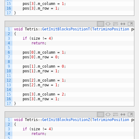
15
pos
[
3
]
.
m_column
=
1
;
16
pos
[
3
]
.
m_row
=
1
;
17
}
1
void
Tetris
:
:
GetInitBlocksPositionT
(
TetriminoPosition 
pos
2
{
3
if
(
size
!
=
4
)
4
return
;
5
6
pos
[
0
]
.
m_column
=
1
;
7
pos
[
0
]
.
m_row
=
0
;
8
9
pos
[
1
]
.
m_column
=
0
;
10
pos
[
1
]
.
m_row
=
1
;
11
12
pos
[
2
]
.
m_column
=
1
;
13
pos
[
2
]
.
m_row
=
1
;
14
15
pos
[
3
]
.
m_column
=
2
;
16
pos
[
3
]
.
m_row
=
1
;
17
}
1
void
Tetris
:
:
GetInitBlocksPositionZ
(
TetriminoPosition 
pos
2
{
3
if
(
size
!
=
4
)
4
return
;
5