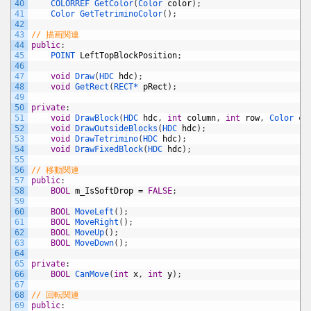
40
COLORREF 
GetColor
(
Color 
color
)
;
41
Color 
GetTetriminoColor
(
)
;
42
43
// 描画関連
44
public
:
45
POINT 
LeftTopBlockPosition
;
46
47
void
Draw
(
HDC 
hdc
)
;
48
void
GetRect
(
RECT*
pRect
)
;
49
50
private
:
51
void
DrawBlock
(
HDC 
hdc
,
int
column
,
int
row
,
Color 
co
52
void
DrawOutsideBlocks
(
HDC 
hdc
)
;
53
void
DrawTetrimino
(
HDC 
hdc
)
;
54
void
DrawFixedBlock
(
HDC 
hdc
)
;
55
56
// 移動関連
57
public
:
58
BOOL
m_IsSoftDrop
=
FALSE
;
59
60
BOOL
MoveLeft
(
)
;
61
BOOL
MoveRight
(
)
;
62
BOOL
MoveUp
(
)
;
63
BOOL
MoveDown
(
)
;
64
65
private
:
66
BOOL
CanMove
(
int
x
,
int
y
)
;
67
68
// 回転関連
69
public
: