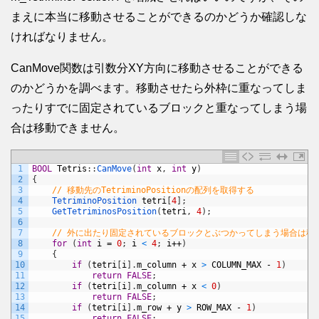
まえに本当に移動させることができるのかどうか確認しな
ければなりません。
CanMove関数は引数分XY方向に移動させることができる
のかどうかを調べます。移動させたら外枠に重なってしま
ったりすでに固定されているブロックと重なってしまう場
合は移動できません。
1
BOOL
Tetris
:
:
CanMove
(
int
x
,
int
y
)
2
{
3
// 移動先のTetriminoPositionの配列を取得する
4
TetriminoPosition 
tetri
[
4
]
;
5
GetTetriminosPosition
(
tetri
,
4
)
;
6
7
// 外に出たり固定されているブロックとぶつかってしまう場合は移
8
for
(
int
i
=
0
;
i
<
4
;
i
++
)
9
{
10
if
(
tetri
[
i
]
.
m_column
+
x
>
COLUMN_MAX
-
1
)
11
return
FALSE
;
12
if
(
tetri
[
i
]
.
m_column
+
x
<
0
)
13
return
FALSE
;
14
if
(
tetri
[
i
]
.
m_row
+
y
>
ROW_MAX
-
1
)
15
return
FALSE
;