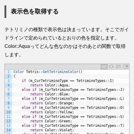
表示色を取得する
テトリミノの種類で表示色は決まっています。そこでガイ
ドラインで定められているとおりの色を指定します。
Color::Aquaってどんな色なのかはそのあとの関数で取得
します。
1
Color 
Tetris
:
:
GetTetriminoColor
(
)
2
{
3
if
(
m_CurTetriminoType
==
TetriminoTypes
:
:
I
)
4
return
Color
:
:
Aqua
;
5
else
if
(
m_CurTetriminoType
==
TetriminoTypes
:
:
J
)
6
return
Color
:
:
Blue
;
7
else
if
(
m_CurTetriminoType
==
TetriminoTypes
:
:
L
)
8
return
Color
:
:
Orange
;
9
else
if
(
m_CurTetriminoType
==
TetriminoTypes
:
:
O
)
10
return
Color
:
:
Yellow
;
11
else
if
(
m_CurTetriminoType
==
TetriminoTypes
:
:
S
)
12
return
Color
:
:
Green
;
13
else
if
(
m_CurTetriminoType
==
TetriminoTypes
:
:
T
)
14
return
Color
:
:
Violet
;