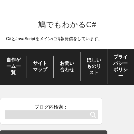
鳩でもわかるC#
C#とJavaScriptをメインに情報発信をしています。
プライ
自作ゲ
ほしい
サイト
お問い
バシー
ーム一
ものリ
マップ
合わせ
ポリシ
覧
スト
ー
ブログ内検索：