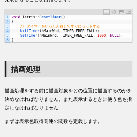
1
void
Tetris
:
:
ResetTimer
(
)
2
{
3
// タイマーをいったん殺してすぐにセットする
4
KillTimer
(
hMainWnd
,
TIMER_FREE_FALL
)
;
5
SetTimer
(
hMainWnd
,
TIMER_FREE_FALL
,
1000
,
NULL
)
;
6
}
描画処理
描画処理をする前に描画対象をどの位置に描画するのかを
決めなければなりません。また表示するときに使う色も指
定しなければなりません。
まずは表示色取得関連の関数を定義します。