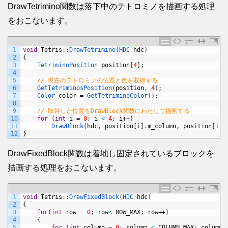
DrawTetrimino関数は落下中のテトロミノを描画する処理
をおこないます。
1
void
Tetris
:
:
DrawTetrimino
(
HDC 
hdc
)
2
{
3
TetriminoPosition 
position
[
4
]
;
4
5
// 現在のテトロミノの位置と色を取得する
6
GetTetriminosPosition
(
position
,
4
)
;
7
Color 
color
=
GetTetriminoColor
(
)
;
8
9
// 取得した位置をDrawBlock関数にわたして描画する
10
for
(
int
i
=
0
;
i
<
4
;
i
++
)
11
DrawBlock
(
hdc
,
position
[
i
]
.
m_column
,
position
[
i
]
.
12
}
DrawFixedBlock関数は着地し固定されているブロックを
描画する処理をおこないます。
1
void
Tetris
:
:
DrawFixedBlock
(
HDC 
hdc
)
2
{
3
for
(
int
row
=
0
;
row
<
ROW_MAX
;
row
++
)
4
{
5
for
(
int
column
=
0
;
column
<
COLUMN_MAX
;
column
+