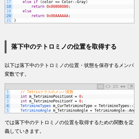
17
else
if
(
color
==
Color
:
:
Gray
)
18
return
0x00808080
;
19
else
20
return
0x00AAAAAA
;
21
}
落下中のテトロミノの位置を取得する
以下は落下中のテトロミノの位置・状態を保存するメンバ
変数です。
1
// Tetrisクラスのメンバ変数
2
int
m_TetriminoPositionX
=
0
;
3
int
m_TetriminoPositionY
=
0
;
4
TetriminoTypes 
m_CurTetriminoType
=
TetriminoTypes
:
:
I
;
5
TetriminoAngle 
m_TetriminoAngle
=
TetriminoAngle
:
:
Angl
では落下中のテトロミノの位置を取得するための関数を定
義していきます。