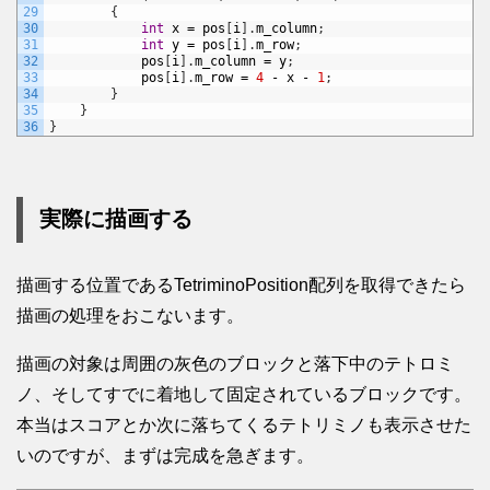
29
{
30
int
x
=
pos
[
i
]
.
m_column
;
31
int
y
=
pos
[
i
]
.
m_row
;
32
pos
[
i
]
.
m_column
=
y
;
33
pos
[
i
]
.
m_row
=
4
-
x
-
1
;
34
}
35
}
36
}
実際に描画する
描画する位置であるTetriminoPosition配列を取得できたら
描画の処理をおこないます。
描画の対象は周囲の灰色のブロックと落下中のテトロミ
ノ、そしてすでに着地して固定されているブロックです。
本当はスコアとか次に落ちてくるテトリミノも表示させた
いのですが、まずは完成を急ぎます。