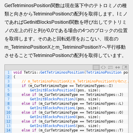
GetTetriminosPosition関数は現在落下中のテトロミノの種
類と向きからTetriminoPositionの配列を取得します。Iミノ
であればGetInitBlocksPositionI関数を呼び出してテトリミ
ノの左上の行と列が0,0である場合の4つのブロックの位置
を取得します。そのあと回転処理をおこない、現在の
m_TetriminoPositionXとm_TetriminoPositionYへ平行移動
させることでTetriminoPositionの配列を取得しています。
1
void
Tetris
:
:
GetTetriminosPosition
(
TetriminoPosition 
pos
[
2
{
3
// m_TetriminoPositionXとm_TetriminoPositionYが0の
4
if
(
m_CurTetriminoType
==
TetriminoTypes
:
:
I
)
5
GetInitBlocksPositionI
(
pos
,
size
)
;
6
else
if
(
m_CurTetriminoType
==
TetriminoTypes
:
:
J
)
7
GetInitBlocksPositionJ
(
pos
,
size
)
;
8
else
if
(
m_CurTetriminoType
==
TetriminoTypes
:
:
L
)
9
GetInitBlocksPositionL
(
pos
,
size
)
;
10
else
if
(
m_CurTetriminoType
==
TetriminoTypes
:
:
O
)
11
GetInitBlocksPositionO
(
pos
,
size
)
;
12
else
if
(
m_CurTetriminoType
==
TetriminoTypes
:
:
S
)
13
GetInitBlocksPositionS
(
pos
,
size
)
;
14
else
if
(
m_CurTetriminoType
==
TetriminoTypes
:
:
T
)