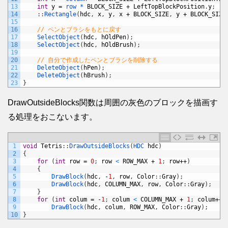
13
int
y
=
row *
BLOCK_SIZE
+
LeftTopBlockPosition
.
y
;
14
:
:
Rectangle
(
hdc
,
x
,
y
,
x
+
BLOCK_SIZE
,
y
+
BLOCK_SIZE
15
16
// ペンとブラシをもとに戻す
17
SelectObject
(
hdc
,
hOldPen
)
;
18
SelectObject
(
hdc
,
hOldBrush
)
;
19
20
// 自分で作成したペンとブラシを削除する
21
DeleteObject
(
hPen
)
;
22
DeleteObject
(
hBrush
)
;
23
}
DrawOutsideBlocks関数は周囲の灰色のブロックを描画す
る処理をおこないます。
1
void
Tetris
:
:
DrawOutsideBlocks
(
HDC 
hdc
)
2
{
3
for
(
int
row
=
0
;
row
<
ROW_MAX
+
1
;
row
++
)
4
{
5
DrawBlock
(
hdc
,
-
1
,
row
,
Color
:
:
Gray
)
;
6
DrawBlock
(
hdc
,
COLUMN_MAX
,
row
,
Color
:
:
Gray
)
;
7
}
8
for
(
int
colum
=
-
1
;
colum
<
COLUMN_MAX
+
1
;
colum
++
)
9
DrawBlock
(
hdc
,
colum
,
ROW_MAX
,
Color
:
:
Gray
)
;
10
}