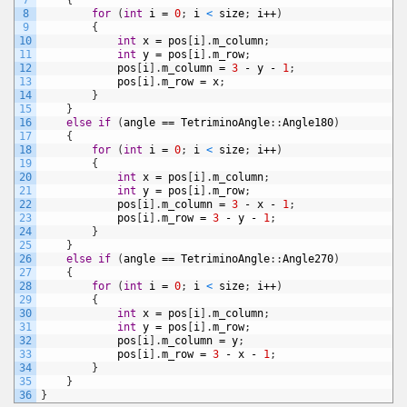
7
{
8
for
(
int
i
=
0
;
i
<
size
;
i
++
)
9
{
10
int
x
=
pos
[
i
]
.
m_column
;
11
int
y
=
pos
[
i
]
.
m_row
;
12
pos
[
i
]
.
m_column
=
3
-
y
-
1
;
13
pos
[
i
]
.
m_row
=
x
;
14
}
15
}
16
else
if
(
angle
==
TetriminoAngle
:
:
Angle180
)
17
{
18
for
(
int
i
=
0
;
i
<
size
;
i
++
)
19
{
20
int
x
=
pos
[
i
]
.
m_column
;
21
int
y
=
pos
[
i
]
.
m_row
;
22
pos
[
i
]
.
m_column
=
3
-
x
-
1
;
23
pos
[
i
]
.
m_row
=
3
-
y
-
1
;
24
}
25
}
26
else
if
(
angle
==
TetriminoAngle
:
:
Angle270
)
27
{
28
for
(
int
i
=
0
;
i
<
size
;
i
++
)
29
{
30
int
x
=
pos
[
i
]
.
m_column
;
31
int
y
=
pos
[
i
]
.
m_row
;
32
pos
[
i
]
.
m_column
=
y
;
33
pos
[
i
]
.
m_row
=
3
-
x
-
1
;
34
}
35
}
36
}