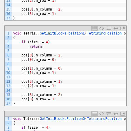
13
pos
[
2
]
.
m_row
=
1
;
14
15
pos
[
3
]
.
m_column
=
2
;
16
pos
[
3
]
.
m_row
=
1
;
17
}
1
void
Tetris
:
:
GetInitBlocksPositionL
(
TetriminoPosition 
pos
2
{
3
if
(
size
!
=
4
)
4
return
;
5
6
pos
[
0
]
.
m_column
=
2
;
7
pos
[
0
]
.
m_row
=
0
;
8
9
pos
[
1
]
.
m_column
=
0
;
10
pos
[
1
]
.
m_row
=
1
;
11
12
pos
[
2
]
.
m_column
=
1
;
13
pos
[
2
]
.
m_row
=
1
;
14
15
pos
[
3
]
.
m_column
=
2
;
16
pos
[
3
]
.
m_row
=
1
;
17
}
1
void
Tetris
:
:
GetInitBlocksPositionO
(
TetriminoPosition 
pos
2
{
3
if
(
size
!
=
4
)