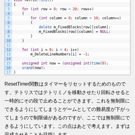
1
void
Tetris
:
:
Init
(
)
2
{
3
for
(
int
row
=
0
;
row
<
20
;
row
++
)
4
{
5
for
(
int
column
=
0
;
column
<
10
;
column
++
)
6
{
7
delete 
m_FixedBlocks
[
row
]
[
column
]
;
8
m_FixedBlocks
[
row
]
[
column
]
=
NULL
;
9
}
10
}
11
12
for
(
int
i
=
0
;
i
<
4
;
i
++
)
13
m_DeleteLineNumbers
[
i
]
=
-
1
;
14
15
unsigned
int
now
=
(
unsigned
int
)
time
(
0
)
;
16
srand
(
now
)
;
17
}
ResetTimer関数はタイマーをリセットするためのもので
す。テトリスではテトリミノを移動させたり回転させると
一時的にその段で止めることができます。これを無制限に
できるようにしてしまうとゲームとしての難易度が下がっ
てしまうので制限値があるのですが、ここでは無制限にで
きるようにしています。この点はあとで考えます。まずは
完成させることを目指します。