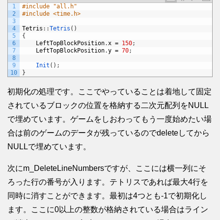
1
#include "all.h"
2
#include <time.h>
3
4
Tetris
:
:
Tetris
(
)
5
{
6
LeftTopBlockPosition
.
x
=
150
;
7
LeftTopBlockPosition
.
y
=
70
;
8
9
Init
(
)
;
10
}
初期化の処理です。ここでやっていることは着地して固定
されているブロックの位置を格納する二次元配列をNULL
で埋めています。ゲームをしおわってもう一度始めたい場
合は前のゲームのデータが残っているのでdeleteしてから
NULLで埋めています。
次にm_DeleteLineNumbersですが、ここには横一列にそ
ろった行の番号が入ります。テトリスであれば最大4行を
同時に消すことができます。最初は4つとも-1で初期化し
ます。ここに0以上の整数が格納されている場合はライン