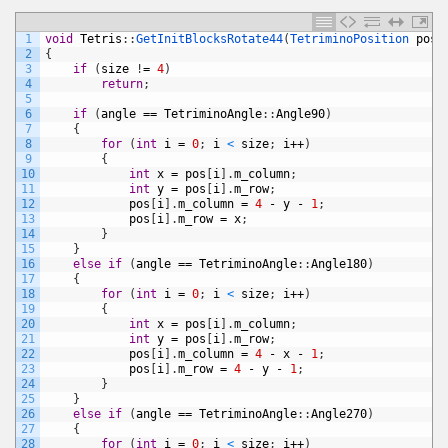
1
void
Tetris
:
:
GetInitBlocksRotate44
(
TetriminoPosition 
pos
[
2
{
3
if
(
size
!
=
4
)
4
return
;
5
6
if
(
angle
==
TetriminoAngle
:
:
Angle90
)
7
{
8
for
(
int
i
=
0
;
i
<
size
;
i
++
)
9
{
10
int
x
=
pos
[
i
]
.
m_column
;
11
int
y
=
pos
[
i
]
.
m_row
;
12
pos
[
i
]
.
m_column
=
4
-
y
-
1
;
13
pos
[
i
]
.
m_row
=
x
;
14
}
15
}
16
else
if
(
angle
==
TetriminoAngle
:
:
Angle180
)
17
{
18
for
(
int
i
=
0
;
i
<
size
;
i
++
)
19
{
20
int
x
=
pos
[
i
]
.
m_column
;
21
int
y
=
pos
[
i
]
.
m_row
;
22
pos
[
i
]
.
m_column
=
4
-
x
-
1
;
23
pos
[
i
]
.
m_row
=
4
-
y
-
1
;
24
}
25
}
26
else
if
(
angle
==
TetriminoAngle
:
:
Angle270
)
27
{
28
for
(
int
i
=
0
;
i
<
size
;
i
++
)