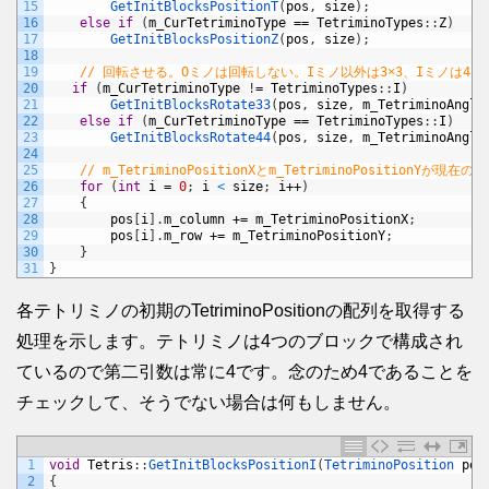
15
GetInitBlocksPositionT
(
pos
,
size
)
;
16
else
if
(
m_CurTetriminoType
==
TetriminoTypes
:
:
Z
)
17
GetInitBlocksPositionZ
(
pos
,
size
)
;
18
19
// 回転させる。Oミノは回転しない。Iミノ以外は3×3、Iミノは4
20
if
(
m_CurTetriminoType
!
=
TetriminoTypes
:
:
I
)
21
GetInitBlocksRotate33
(
pos
,
size
,
m_TetriminoAngle
22
else
if
(
m_CurTetriminoType
==
TetriminoTypes
:
:
I
)
23
GetInitBlocksRotate44
(
pos
,
size
,
m_TetriminoAngle
24
25
// m_TetriminoPositionXとm_TetriminoPositionYが現
26
for
(
int
i
=
0
;
i
<
size
;
i
++
)
27
{
28
pos
[
i
]
.
m_column
+=
m_TetriminoPositionX
;
29
pos
[
i
]
.
m_row
+=
m_TetriminoPositionY
;
30
}
31
}
各テトリミノの初期のTetriminoPositionの配列を取得する
処理を示します。テトリミノは4つのブロックで構成され
ているので第二引数は常に4です。念のため4であることを
チェックして、そうでない場合は何もしません。
1
void
Tetris
:
:
GetInitBlocksPositionI
(
TetriminoPosition 
pos
2
{