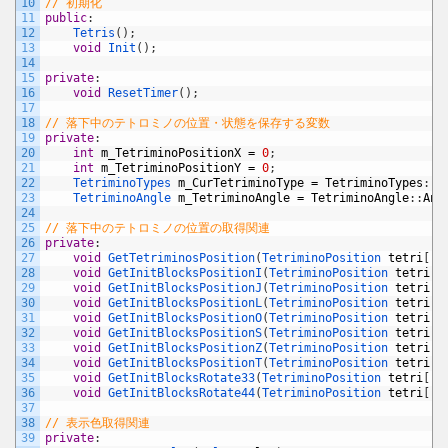
10
// 初期化
11
public
:
12
Tetris
(
)
;
13
void
Init
(
)
;
14
15
private
:
16
void
ResetTimer
(
)
;
17
18
// 落下中のテトロミノの位置・状態を保存する変数
19
private
:
20
int
m_TetriminoPositionX
=
0
;
21
int
m_TetriminoPositionY
=
0
;
22
TetriminoTypes 
m_CurTetriminoType
=
TetriminoTypes
:
:
I
23
TetriminoAngle 
m_TetriminoAngle
=
TetriminoAngle
:
:
Ang
24
25
// 落下中のテトロミノの位置の取得関連
26
private
:
27
void
GetTetriminosPosition
(
TetriminoPosition 
tetri
[
]
,
28
void
GetInitBlocksPositionI
(
TetriminoPosition 
tetri
[
]
29
void
GetInitBlocksPositionJ
(
TetriminoPosition 
tetri
[
]
30
void
GetInitBlocksPositionL
(
TetriminoPosition 
tetri
[
]
31
void
GetInitBlocksPositionO
(
TetriminoPosition 
tetri
[
]
32
void
GetInitBlocksPositionS
(
TetriminoPosition 
tetri
[
]
33
void
GetInitBlocksPositionZ
(
TetriminoPosition 
tetri
[
]
34
void
GetInitBlocksPositionT
(
TetriminoPosition 
tetri
[
]
35
void
GetInitBlocksRotate33
(
TetriminoPosition 
tetri
[
]
,
36
void
GetInitBlocksRotate44
(
TetriminoPosition 
tetri
[
]
,
37
38
// 表示色取得関連
39
private
: