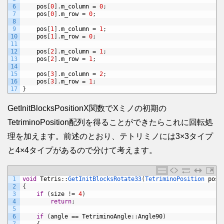
6
pos
[
0
]
.
m_column
=
0
;
7
pos
[
0
]
.
m_row
=
0
;
8
9
pos
[
1
]
.
m_column
=
1
;
10
pos
[
1
]
.
m_row
=
0
;
11
12
pos
[
2
]
.
m_column
=
1
;
13
pos
[
2
]
.
m_row
=
1
;
14
15
pos
[
3
]
.
m_column
=
2
;
16
pos
[
3
]
.
m_row
=
1
;
17
}
GetInitBlocksPositionX関数でXミノの初期の
TetriminoPosition配列を得ることができたらこれに回転処
理を加えます。前述のとおり、テトリミノには3×3タイプ
と4×4タイプがあるので分けて考えます。
1
void
Tetris
:
:
GetInitBlocksRotate33
(
TetriminoPosition 
pos
[
2
{
3
if
(
size
!
=
4
)
4
return
;
5
6
if
(
angle
==
TetriminoAngle
:
:
Angle90
)