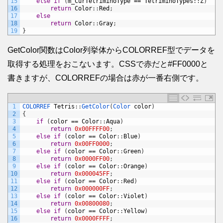
15
else
if
(
m_CurTetriminoType
==
TetriminoTypes
:
:
Z
)
16
return
Color
:
:
Red
;
17
else
18
return
Color
:
:
Gray
;
19
}
GetColor関数はColor列挙体からCOLORREF型でデータを
取得する処理をおこないます。CSSで赤だと#FF0000と
書きますが、COLORREFの場合は赤が一番右側です。
1
COLORREF 
Tetris
:
:
GetColor
(
Color 
color
)
2
{
3
if
(
color
==
Color
:
:
Aqua
)
4
return
0x00FFFF00
;
5
else
if
(
color
==
Color
:
:
Blue
)
6
return
0x00FF0000
;
7
else
if
(
color
==
Color
:
:
Green
)
8
return
0x0000FF00
;
9
else
if
(
color
==
Color
:
:
Orange
)
10
return
0x000045FF
;
11
else
if
(
color
==
Color
:
:
Red
)
12
return
0x000000FF
;
13
else
if
(
color
==
Color
:
:
Violet
)
14
return
0x00800080
;
15
else
if
(
color
==
Color
:
:
Yellow
)
16
return
0x0000FFFF
;