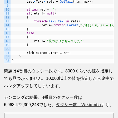
8
List
<
Taxi
>
rets
=
GetTaxi
(
num
,
max
)
;
9
10
string
ret
=
""
;
11
if
(
rets
!
=
null
)
12
{
13
foreach
(
Taxi 
tax 
in
rets
)
14
ret
+=
String
.
Format
(
"{0}({1:#,0}) + {2}(
15
}
16
else
17
{
18
ret
+=
"見つかりませんでした"
;
19
}
20
21
richTextBox1
.
Text
=
ret
;
22
}
23
}
問題は4番目のタクシー数です。8000くらいの値を指定し
ても見つかりません。10,000以上の値を指定したら途中で
ハングアップしてしまいます。
カンニングの結果、4番目のタクシー数は
6,963,472,309,248でした。
タクシー数 – Wikipedia
より。