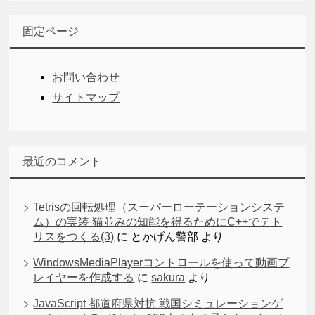
固定ページ
お問い合わせ
サイトマップ
最近のコメント
Tetrisの回転処理（スーパーローテーションシステ
ム）の実装 猫並みの知能を得るためにC++でテト
リスをつくる(3)
に
とかげん警部
より
WindowsMediaPlayerコントロールを使って動画プ
レイヤーを作成する
に
sakura
より
JavaScript 都道府県対抗 戦国シミュレーションゲ