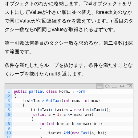
オブジェクトのなかに格納します。Taxiオブジェクトをリ
ストにしてValueが小さい順に並べ替え、foreach文のなか
で同じValueが何回連続するかを数えています。n番目のタ
クシー数ならn回同じvalueが取得されるはずです。
第一引数は何番目のタクシー数を求めるか、第二引数は探
す範囲です。
条件を満たしたらループを抜けます。条件を満たすことな
くループを抜けたらnullを返します。
1
public
partial 
class
Form1
:
Form
2
{
3
List
<
Taxi
>
GetTaxi
(
int
num
,
int
max
)
4
{
5
List
<
Taxi
>
taxies
=
new
List
<
Taxi
>
(
)
;
6
for
(
int
a
=
1
;
a
<
=
max
;
a
++
)
7
{
8
for
(
int
b
=
a
;
b
<
=
max
;
b
++
)
9
{
10
taxies
.
Add
(
new
Taxi
(
a
,
b
)
)
;
11
}