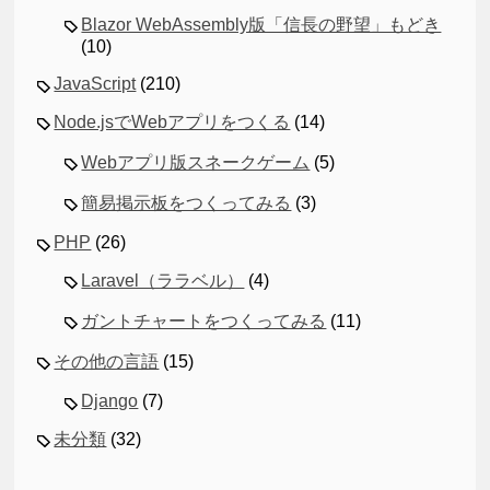
Blazor WebAssembly版「信長の野望」もどき
(10)
JavaScript
(210)
Node.jsでWebアプリをつくる
(14)
Webアプリ版スネークゲーム
(5)
簡易掲示板をつくってみる
(3)
PHP
(26)
Laravel（ララベル）
(4)
ガントチャートをつくってみる
(11)
その他の言語
(15)
Django
(7)
未分類
(32)