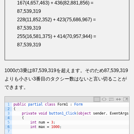
167(4,657,463) + 436(82,881,856) =
87,539,319
228(11,852,352) + 423(75,686,967) =
87,539,319
255(16,581,375) + 414(70,957,944) =
87,539,319
1000の3乗は87,539,319を超えます。そのため87,539,319
よりも小さい3番目のタクシー数はないと言い切ることが
できます。
1
public
partial 
class
Form1
:
Form
2
{
3
private
void
button1_Click
(
object
sender
,
EventArgs
e
4
{
5
int
num
=
3
;
6
int
max
=
1000
;
7