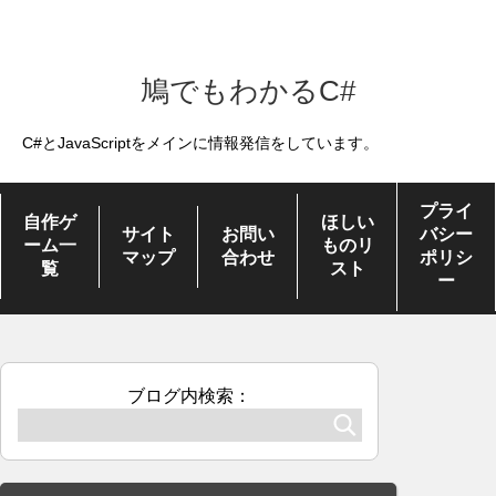
鳩でもわかるC#
C#とJavaScriptをメインに情報発信をしています。
プライ
自作ゲ
ほしい
サイト
お問い
バシー
ーム一
ものリ
マップ
合わせ
ポリシ
覧
スト
ー
ブログ内検索：