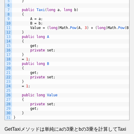
5
}
6
7
public
Taxi
(
long
a
,
long
b
)
8
{
9
A
=
a
;
10
B
=
b
;
11
Value
=
(
long
)
Math
.
Pow
(
A
,
3
)
+
(
long
)
Math
.
Pow
(
B
,
12
}
13
public
long
A
14
{
15
get
;
16
private
set
;
17
}
18
=
1
;
19
public
long
B
20
{
21
get
;
22
private
set
;
23
}
24
=
1
;
25
26
public
long
Value
27
{
28
private
set
;
29
get
;
30
}
31
}
GetTaxiメソッドは単純にaの3乗とbの3乗を計算してTaxi