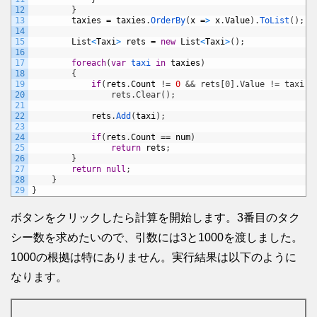
12
}
13
taxies
=
taxies
.
OrderBy
(
x
=
>
x
.
Value
)
.
ToList
(
)
;
14
15
List
<
Taxi
>
rets
=
new
List
<
Taxi
>
(
)
;
16
17
foreach
(
var
taxi 
in
taxies
)
18
{
19
if
(
rets
.
Count
!
=
0
&& rets[0].Value != taxi.V
20
                rets.Clear();
21
22
rets
.
Add
(
taxi
)
;
23
24
if
(
rets
.
Count
==
num
)
25
return
rets
;
26
}
27
return
null
;
28
}
29
}
ボタンをクリックしたら計算を開始します。3番目のタク
シー数を求めたいので、引数には3と1000を渡しました。
1000の根拠は特にありません。実行結果は以下のように
なります。