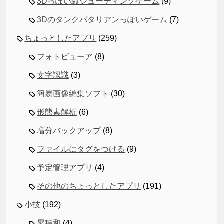
3Dっぽい縦シューティングゲーム
(9)
3Dのタンクバタリアンっぽいゲーム
(7)
ちょっとしたアプリ
(259)
フォトビューア
(8)
文字認識
(3)
簡易画像編集ソフト
(30)
形態素解析
(6)
増分バックアップ
(8)
ファイルにタグをつける
(9)
予定管理アプリ
(4)
その他のちょっとしたアプリ
(191)
小技
(192)
累積和
(4)