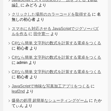
編】
に
みどろ
より
クリックした場所のカラーコードを取得する
に
名
無しの初心者
より
スマホにも対応させる JavaScriptでジグソーパズ
ルを作る
に
田中寛一
より
C#なら簡単 文字列の数式を計算する電卓をつくる
に
初心者
より
C#なら簡単 文字列の数式を計算する電卓をつくる
に
admin
より
C#なら簡単 文字列の数式を計算する電卓をつくる
に
初心者
より
JavaScriptで地味な写真加工アプリをつくる
に
leaf2nd
より
爆発の処理 超簡単なシューティングゲーム
に
たか
てぃん
より