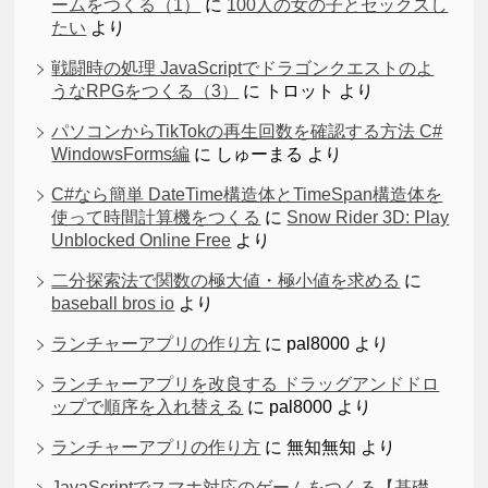
ームをつくる（1）
に
100人の女の子とセックスし
たい
より
戦闘時の処理 JavaScriptでドラゴンクエストのよ
うなRPGをつくる（3）
に
トロット
より
パソコンからTikTokの再生回数を確認する方法 C#
WindowsForms編
に
しゅーまる
より
C#なら簡単 DateTime構造体とTimeSpan構造体を
使って時間計算機をつくる
に
Snow Rider 3D: Play
Unblocked Online Free
より
二分探索法で関数の極大値・極小値を求める
に
baseball bros io
より
ランチャーアプリの作り方
に
pal8000
より
ランチャーアプリを改良する ドラッグアンドドロ
ップで順序を入れ替える
に
pal8000
より
ランチャーアプリの作り方
に
無知無知
より
JavaScriptでスマホ対応のゲームをつくる【基礎