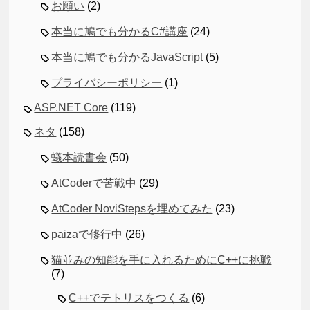
お願い
(2)
本当に鳩でも分かるC#講座
(24)
本当に鳩でも分かるJavaScript
(5)
プライバシーポリシー
(1)
ASP.NET Core
(119)
ネタ
(158)
蟻本読書会
(50)
AtCoderで苦戦中
(29)
AtCoder NoviStepsを埋めてみた
(23)
paizaで修行中
(26)
猫並みの知能を手に入れるためにC++に挑戦
(7)
C++でテトリスをつくる
(6)