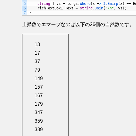
5
string
[
]
vs
=
longs
.
Where
(
x
=
>
IsEmirp
(
x
)
==
E
6
richTextBox1
.
Text
=
string
.
Join
(
"\n"
,
vs
)
;
7
}
上昇数でエマープなのは以下の26個の自然数です。
13
17
37
79
149
157
167
179
347
359
389