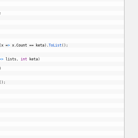
;
(
x
=
>
x
.
Count
==
keta
)
.
ToList
(
)
;
>
>
lists
,
int
keta
)
)
(
)
;