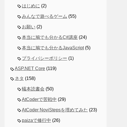
はじめに
(2)
みんなで遊べるゲーム
(55)
お願い
(2)
本当に鳩でも分かるC#講座
(24)
本当に鳩でも分かるJavaScript
(5)
プライバシーポリシー
(1)
ASP.NET Core
(119)
ネタ
(158)
蟻本読書会
(50)
AtCoderで苦戦中
(29)
AtCoder NoviStepsを埋めてみた
(23)
paizaで修行中
(26)