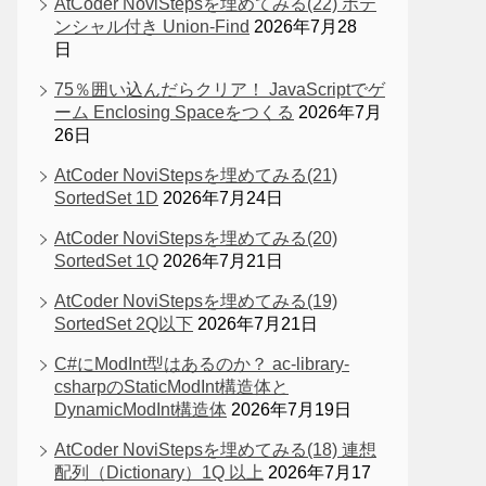
AtCoder NoviStepsを埋めてみる(22) ポテ
ンシャル付き Union-Find
2026年7月28
日
75％囲い込んだらクリア！ JavaScriptでゲ
ーム Enclosing Spaceをつくる
2026年7月
26日
AtCoder NoviStepsを埋めてみる(21)
SortedSet 1D
2026年7月24日
AtCoder NoviStepsを埋めてみる(20)
SortedSet 1Q
2026年7月21日
AtCoder NoviStepsを埋めてみる(19)
SortedSet 2Q以下
2026年7月21日
C#にModInt型はあるのか？ ac-library-
csharpのStaticModInt構造体と
DynamicModInt構造体
2026年7月19日
AtCoder NoviStepsを埋めてみる(18) 連想
配列（Dictionary）1Q 以上
2026年7月17