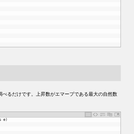
調べるだけです。上昇数がエマープである最大の自然数
s
e
)