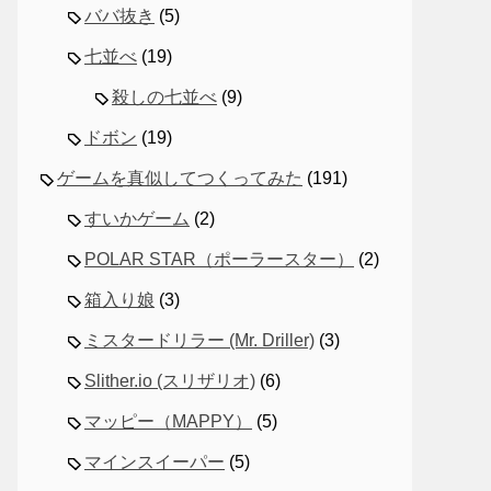
ババ抜き
(5)
七並べ
(19)
殺しの七並べ
(9)
ドボン
(19)
ゲームを真似してつくってみた
(191)
すいかゲーム
(2)
POLAR STAR（ポーラースター）
(2)
箱入り娘
(3)
ミスタードリラー (Mr. Driller)
(3)
Slither.io (スリザリオ)
(6)
マッピー（MAPPY）
(5)
マインスイーパー
(5)