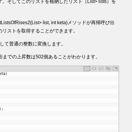
。そしてこのリストを格納したリスト（List
> lists）を
stsOfRises2(List
> list, int keta)メソッドが再帰呼び出
のリストを取得することができます。
び出して普通の整数に変換します。
2桁から9桁までの上昇数は502個あることがわかります。
eta
)
)
;