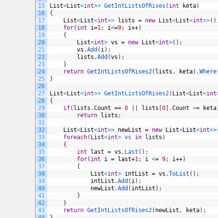
15
List
<
List
<
int
>
>
GetIntListsOfRises
(
int
keta
)
16
{
17
List
<
List
<
int
>
>
lists
=
new
List
<
List
<
int
>
>
(
)
18
for
(
int
i
=
1
;
i
<
=
9
;
i
++
)
19
{
20
List
<
int
>
vs
=
new
List
<
int
>
(
)
;
21
vs
.
Add
(
i
)
;
22
lists
.
Add
(
vs
)
;
23
}
24
return
GetIntListsOfRises2
(
lists
,
keta
)
.
Where
25
}
26
27
List
<
List
<
int
>
>
GetIntListsOfRises2
(
List
<
List
<
int
28
{
29
if
(
lists
.
Count
==
0
|
|
lists
[
0
]
.
Count
>
=
keta
30
return
lists
;
31
32
List
<
List
<
int
>
>
newList
=
new
List
<
List
<
int
>
>
33
foreach
(
List
<
int
>
vs 
in
lists
)
34
{
35
int
last
=
vs
.
Last
(
)
;
36
for
(
int
i
=
last
+
1
;
i
<
=
9
;
i
++
)
37
{
38
List
<
int
>
intList
=
vs
.
ToList
(
)
;
39
intList
.
Add
(
i
)
;
40
newList
.
Add
(
intList
)
;
41
}
42
}
43
return
GetIntListsOfRises2
(
newList
,
keta
)
;
44
}