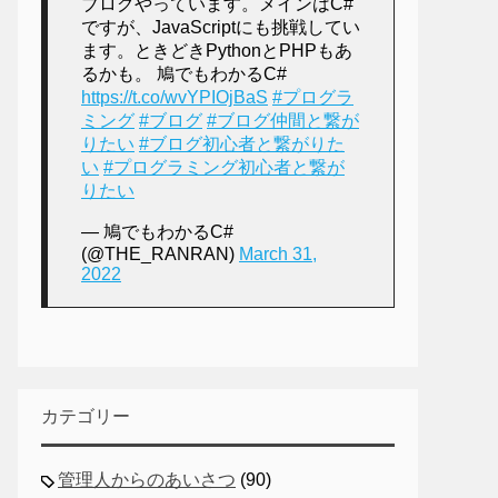
ブログやっています。メインはC#
ですが、JavaScriptにも挑戦してい
ます。ときどきPythonとPHPもあ
るかも。 鳩でもわかるC#
https://t.co/wvYPIOjBaS
#プログラ
ミング
#ブログ
#ブログ仲間と繋が
りたい
#ブログ初心者と繋がりた
い
#プログラミング初心者と繋が
りたい
— 鳩でもわかるC#
(@THE_RANRAN)
March 31,
2022
カテゴリー
管理人からのあいさつ
(90)