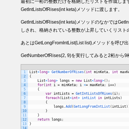
最初に一桁の整数だけを格納したリストを作成します
GetIntListsOfRises(int keta)メソッドに渡します。
GetIntListsOfRises(int keta)メソッドのなかではGetIntLi
しされ、格納されている整数が上昇していくリスト
あとはGetLongFromIntList(List
list)メソッドを呼
GetNumberOfRises(2, 9)を実行してみると
1
List
<
long
>
GetNumberOfRises
(
int
minKeta
,
int
maxK
2
{
3
List
<
long
>
longs
=
new
List
<
long
>
(
)
;
4
for
(
int
i
=
minKeta
;
i
<
=
maxKeta
;
i
++
)
5
{
6
var
intLists
=
GetIntListsOfRises
(
i
)
;
7
foreach
(
List
<
int
>
intList 
in
intLists
)
8
{
9
longs
.
Add
(
GetLongFromIntList
(
intList
)
10
}
11
}
12
return
longs
;
13
}
14