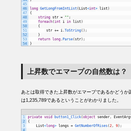
45
46
long
GetLongFromIntList
(
List
<
int
>
list
)
47
{
48
string
str
=
""
;
49
foreach
(
int
i
in
list
)
50
{
51
str
+=
i
.
ToString
(
)
;
52
}
53
return
long
.
Parse
(
str
)
;
54
}
上昇数でエマープの自然数は？
あとは取得できた上昇数がエマープであるかどうか
は1,235,789であるということがわかりました。
1
private
void
button1_Click
(
object
sender
,
EventArg
2
{
3
List
<
long
>
longs
=
GetNumberOfRises
(
2
,
9
)
;
4