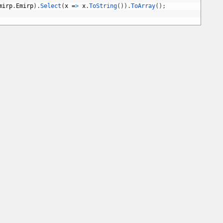
mirp
.
Emirp
)
.
Select
(
x
=
>
x
.
ToString
(
)
)
.
ToArray
(
)
;