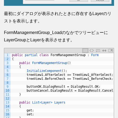
最初にダイアログが表示されたときに存在するLayerのリ
ストを表示します。
FormManagementGroup_Loadのなかでツリービューに
LayerGroupとLayerを表示させます。
1
public
partial 
class
FormManagementGroup
:
Form
2
{
3
public
FormManagementGroup
(
)
4
{
5
InitializeComponent
(
)
;
6
treeView1
.
AfterSelect
+=
TreeView1_AfterSelect
;
7
treeView1
.
BeforeCheck
+=
TreeView1_BeforeCheck
;
8
9
buttonOK
.
DialogResult
=
DialogResult
.
OK
;
10
buttonCancel
.
DialogResult
=
DialogResult
.
Cancel
;
11
}
12
13
public
List
<
Layer
>
Layers
14
{
15
get
;
16
set
;