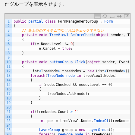
たグループを表示させます。
1
public
partial 
class
FormManagementGroup
:
Form
2
{
3
// 最上位のアイテムでなければチェックできない
4
private
void
TreeView1_BeforeCheck
(
object
sender
,
Tre
5
{
6
if
(
e
.
Node
.
Level
!
=
0
)
7
e
.
Cancel
=
true
;
8
}
9
10
private
void
buttonGroup_Click
(
object
sender
,
EventAr
11
{
12
List
<
TreeNode
>
treeNodes
=
new
List
<
TreeNode
>
(
)
;
13
foreach
(
TreeNode 
node 
in
treeView1
.
Nodes
)
14
{
15
if
(
node
.
Checked
&& node.Level == 0)
16
            {
17
                treeNodes.Add(node);
18
}
19
}
20
21
if
(
treeNodes
.
Count
>
1
)
22
{
23
int
pos
=
treeView1
.
Nodes
.
IndexOf
(
treeNodes
[
0
24
25
LayerGroup 
group
=
new
LayerGroup
(
)
;
26
foreach
(
TreeNode 
node 
in
treeNodes
)