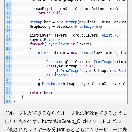
9
int
maxBottom
=
group
.
Layers
.
Max
(
x
=
>
x
.
Bottom
)
;
10
11
if
(
maxRight
-
minX
==
0
|
|
maxBottom
-
minY
==
0
)
12
return
null
;
13
14
Bitmap 
bmp
=
new
Bitmap
(
maxRight
-
minX
,
maxBotto
15
Graphics
g
=
Graphics
.
FromImage
(
bmp
)
;
16
17
List
<
Layer
>
layers
=
group
.
Layers
.
ToList
(
)
;
18
layers
.
Reverse
(
)
;
19
foreach
(
Layer 
layer 
in
layers
)
20
{
21
Bitmap 
bitmap
=
new
Bitmap
(
layer
.
Width
,
layer
22
{
23
Graphics 
g1
=
Graphics
.
FromImage
(
bitmap
)
;
24
if
(
layer
.
Bitmap
!
=
null
)
25
g1
.
DrawImage
(
layer
.
Bitmap
,
new
Rectan
26
g1
.
Dispose
(
)
;
27
}
28
g
.
DrawImage
(
bitmap
,
layer
.
X
-
minX
,
layer
.
Y
-
m
29
}
30
return
bmp
;
31
}
32
}
グループ化ができるならグループ化の解除もできるように
したいものです。buttonUnGroup_Clickメソッドはグルー
プ化されたレイヤーを分解するとともにツリービューに表