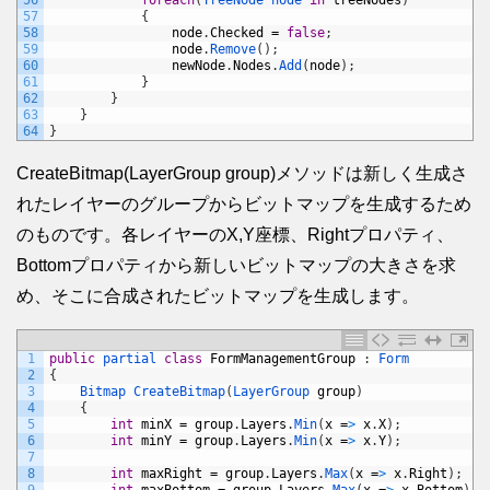
56
foreach
(
TreeNode 
node 
in
treeNodes
)
57
{
58
node
.
Checked
=
false
;
59
node
.
Remove
(
)
;
60
newNode
.
Nodes
.
Add
(
node
)
;
61
}
62
}
63
}
64
}
CreateBitmap(LayerGroup group)メソッドは新しく生成さ
れたレイヤーのグループからビットマップを生成するため
のものです。各レイヤーのX,Y座標、Rightプロパティ、
Bottomプロパティから新しいビットマップの大きさを求
め、そこに合成されたビットマップを生成します。
1
public
partial 
class
FormManagementGroup
:
Form
2
{
3
Bitmap 
CreateBitmap
(
LayerGroup 
group
)
4
{
5
int
minX
=
group
.
Layers
.
Min
(
x
=
>
x
.
X
)
;
6
int
minY
=
group
.
Layers
.
Min
(
x
=
>
x
.
Y
)
;
7
8
int
maxRight
=
group
.
Layers
.
Max
(
x
=
>
x
.
Right
)
;