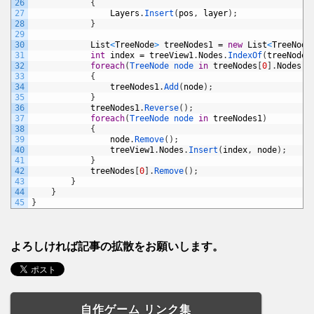
26
{
27
Layers
.
Insert
(
pos
,
layer
)
;
28
}
29
30
List
<
TreeNode
>
treeNodes1
=
new
List
<
TreeNode
31
int
index
=
treeView1
.
Nodes
.
IndexOf
(
treeNodes
32
foreach
(
TreeNode 
node 
in
treeNodes
[
0
]
.
Nodes
)
33
{
34
treeNodes1
.
Add
(
node
)
;
35
}
36
treeNodes1
.
Reverse
(
)
;
37
foreach
(
TreeNode 
node 
in
treeNodes1
)
38
{
39
node
.
Remove
(
)
;
40
treeView1
.
Nodes
.
Insert
(
index
,
node
)
;
41
}
42
treeNodes
[
0
]
.
Remove
(
)
;
43
}
44
}
45
}
よろしければ記事の拡散をお願いします。
自作ゲーム リンク集