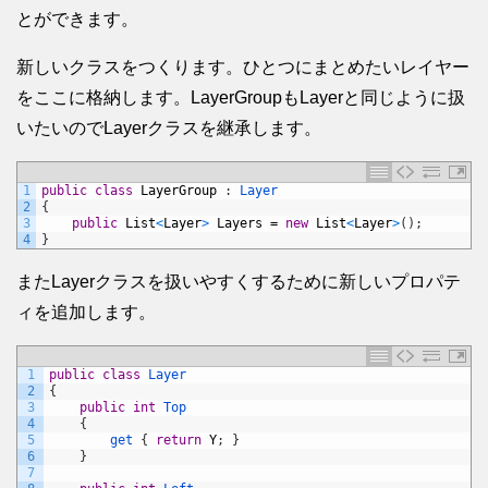
とができます。
新しいクラスをつくります。ひとつにまとめたいレイヤー
をここに格納します。LayerGroupもLayerと同じように扱
いたいのでLayerクラスを継承します。
1
public
class
LayerGroup
:
Layer
2
{
3
public
List
<
Layer
>
Layers
=
new
List
<
Layer
>
(
)
;
4
}
またLayerクラスを扱いやすくするために新しいプロパテ
ィを追加します。
1
public
class
Layer
2
{
3
public
int
Top
4
{
5
get
{
return
Y
;
}
6
}
7