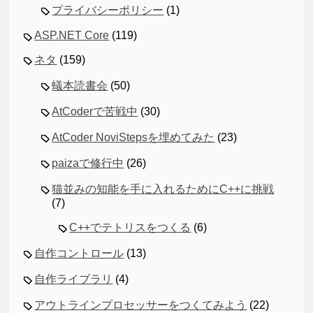
プライバシーポリシー
(1)
ASP.NET Core
(119)
ネタ
(159)
蟻本読書会
(50)
AtCoderで苦戦中
(30)
AtCoder NoviStepsを埋めてみた
(23)
paizaで修行中
(26)
猫並みの知能を手に入れるためにC++に挑戦
(7)
C++でテトリスをつくる
(6)
自作コントロール
(13)
自作ライブラリ
(4)
アウトラインプロセッサーをつくてみよう
(22)