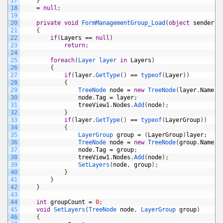
17
}
18
=
null
;
19
20
private
void
FormManagementGroup_Load
(
object
sender
,
21
{
22
if
(
Layers
==
null
)
23
return
;
24
25
foreach
(
Layer 
layer 
in
Layers
)
26
{
27
if
(
layer
.
GetType
(
)
==
typeof
(
Layer
)
)
28
{
29
TreeNode 
node
=
new
TreeNode
(
layer
.
Name
)
;
30
node
.
Tag
=
layer
;
31
treeView1
.
Nodes
.
Add
(
node
)
;
32
}
33
if
(
layer
.
GetType
(
)
==
typeof
(
LayerGroup
)
)
34
{
35
LayerGroup 
group
=
(
LayerGroup
)
layer
;
36
TreeNode 
node
=
new
TreeNode
(
group
.
Name
)
;
37
node
.
Tag
=
group
;
38
treeView1
.
Nodes
.
Add
(
node
)
;
39
SetLayers
(
node
,
group
)
;
40
}
41
}
42
}
43
44
int
groupCount
=
0
;
45
void
SetLayers
(
TreeNode 
node
,
LayerGroup 
group
)
46
{