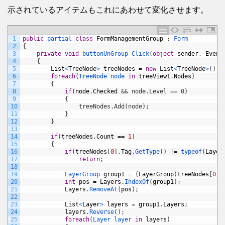
示されているアイテムもこれにあわせて変化させます。
1
public
partial 
class
FormManagementGroup
:
Form
2
{
3
private
void
buttonUnGroup_Click
(
object
sender
,
Event
4
{
5
List
<
TreeNode
>
treeNodes
=
new
List
<
TreeNode
>
(
)
;
6
foreach
(
TreeNode 
node 
in
treeView1
.
Nodes
)
7
{
8
if
(
node
.
Checked
&& node.Level == 0)
9
            {
10
                treeNodes.Add(node);
11
}
12
}
13
14
if
(
treeNodes
.
Count
==
1
)
15
{
16
if
(
treeNodes
[
0
]
.
Tag
.
GetType
(
)
!
=
typeof
(
Layer
17
return
;
18
19
LayerGroup 
group1
=
(
LayerGroup
)
treeNodes
[
0
]
.
20
int
pos
=
Layers
.
IndexOf
(
group1
)
;
21
Layers
.
RemoveAt
(
pos
)
;
22
23
List
<
Layer
>
layers
=
group1
.
Layers
;
24
layers
.
Reverse
(
)
;
25
foreach
(
Layer 
layer 
in
layers
)