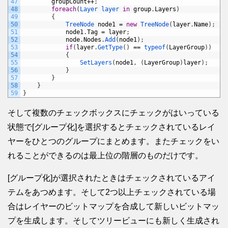
47
groupCount
++
;
48
foreach
(
Layer 
layer 
in
group
.
Layers
)
49
{
50
TreeNode 
node1
=
new
TreeNode
(
layer
.
Name
)
;
51
node1
.
Tag
=
layer
;
52
node
.
Nodes
.
Add
(
node1
)
;
53
if
(
layer
.
GetType
(
)
==
typeof
(
LayerGroup
)
)
54
{
55
SetLayers
(
node1
,
(
LayerGroup
)
layer
)
;
56
}
57
}
58
}
59
}
そして複数のチェックボックスにチェックがはいっている
状態で[グループ化]を選択するとチェックされているレイ
ヤーをひとつのグループにまとめます。またチェックをい
れることができるのは最上位の階層のものだけです。
[グループ化]が選択されたときはチェックされているアイ
テムをあつめます。そして2つ以上チェックされている場
合はレイヤーのビットマップを合成して新しいビットマッ
プを生成します。そしてツリービューにも新しく生成され