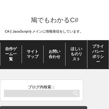
鳩でもわかるC#
C#とJavaScriptをメインに情報発信をしています。
プライ
自作ゲ
ほしい
サイト
お問い
バシー
ーム一
ものリ
マップ
合わせ
ポリシ
覧
スト
ー
ブログ内検索：