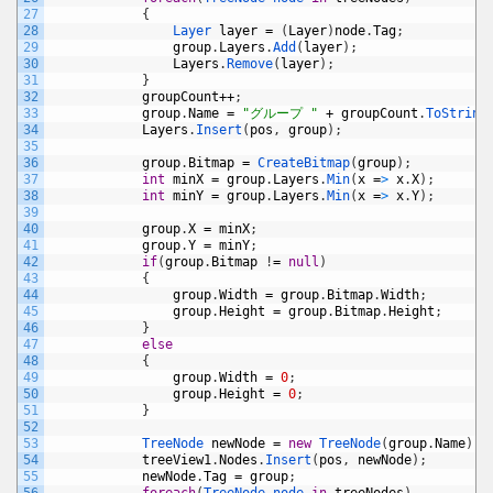
27
{
28
Layer 
layer
=
(
Layer
)
node
.
Tag
;
29
group
.
Layers
.
Add
(
layer
)
;
30
Layers
.
Remove
(
layer
)
;
31
}
32
groupCount
++
;
33
group
.
Name
=
"グループ "
+
groupCount
.
ToString
34
Layers
.
Insert
(
pos
,
group
)
;
35
36
group
.
Bitmap
=
CreateBitmap
(
group
)
;
37
int
minX
=
group
.
Layers
.
Min
(
x
=
>
x
.
X
)
;
38
int
minY
=
group
.
Layers
.
Min
(
x
=
>
x
.
Y
)
;
39
40
group
.
X
=
minX
;
41
group
.
Y
=
minY
;
42
if
(
group
.
Bitmap
!
=
null
)
43
{
44
group
.
Width
=
group
.
Bitmap
.
Width
;
45
group
.
Height
=
group
.
Bitmap
.
Height
;
46
}
47
else
48
{
49
group
.
Width
=
0
;
50
group
.
Height
=
0
;
51
}
52
53
TreeNode 
newNode
=
new
TreeNode
(
group
.
Name
)
;
54
treeView1
.
Nodes
.
Insert
(
pos
,
newNode
)
;
55
newNode
.
Tag
=
group
;