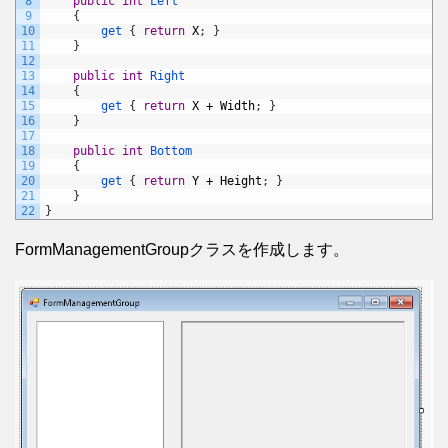
8
public
int
Left
9
{
10
get
{
return
X
;
}
11
}
12
13
public
int
Right
14
{
15
get
{
return
X
+
Width
;
}
16
}
17
18
public
int
Bottom
19
{
20
get
{
return
Y
+
Height
;
}
21
}
22
}
FormManagementGroupクラスを作成します。