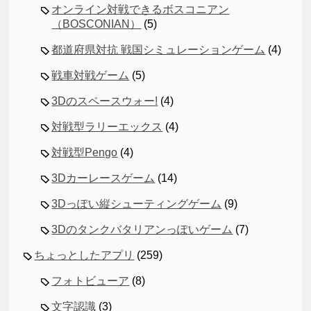
オンライン対戦できるボスコニアン
（BOSCONIAN）
(5)
都道府県対抗 戦国シミュレーションゲーム
(4)
戦車対戦ゲーム
(5)
3Dのスペースウォー!
(4)
対戦型ラリーエックス
(4)
対戦型Pengo
(4)
3Dカーレースゲーム
(14)
3Dっぽい縦シューティングゲーム
(9)
3Dのタンクバタリアンっぽいゲーム
(7)
ちょっとしたアプリ
(259)
フォトビューア
(8)
文字認識
(3)