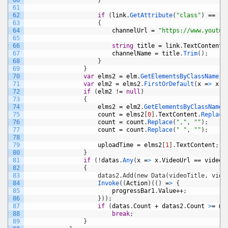
60
}
61
62
if
(
link
.
GetAttribute
(
"class"
)
==
"y
63
{
64
channelUrl
=
"https://www.youtub
65
66
string
title
=
link
.
TextContent
;
67
channelName
=
title
.
Trim
(
)
;
68
}
69
}
70
var
elms2
=
elm
.
GetElementsByClassName
(
"
71
var
elm2
=
elms2
.
FirstOrDefault
(
x
=
>
x
.
G
72
if
(
elm2
!
=
null
)
73
{
74
elms2
=
elm2
.
GetElementsByClassName
(
75
count
=
elms2
[
0
]
.
TextContent
.
Replace
76
count
=
count
.
Replace
(
","
,
""
)
;
77
count
=
count
.
Replace
(
" "
,
""
)
;
78
79
uploadTime
=
elms2
[
1
]
.
TextContent
;
80
}
81
if
(
!
datas
.
Any
(
x
=
>
x
.
VideoUrl
==
videoU
82
                {
83
                    datas2.Add(new Data(videoTitle, vide
84
Invoke
(
(
Action
)
(
(
)
=
>
{
85
progressBar1
.
Value
++
;
86
}
)
)
;
87
if
(
datas
.
Count
+
datas2
.
Count
>
=
ma
88
break
;
89
}