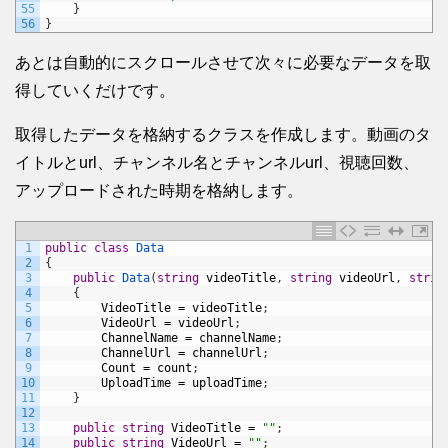
55
}
56
}
あとは自動的にスクロールさせて次々に必要なデータを取
得していくだけです。
取得したデータを格納するクラスを作成します。動画のタ
イトルとurl、チャンネル名とチャンネルurl、視聴回数、
アップロードされた時期を格納します。
1
public
class
Data
2
{
3
public
Data
(
string
videoTitle
,
string
videoUrl
,
strin
4
{
5
VideoTitle
=
videoTitle
;
6
VideoUrl
=
videoUrl
;
7
ChannelName
=
channelName
;
8
ChannelUrl
=
channelUrl
;
9
Count
=
count
;
10
UploadTime
=
uploadTime
;
11
}
12
13
public
string
VideoTitle
=
""
;
14
public
string
VideoUrl
=
""
;