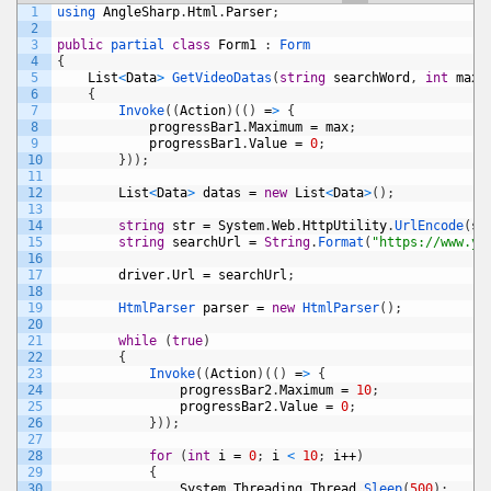
1
using 
AngleSharp
.
Html
.
Parser
;
2
3
public
partial 
class
Form1
:
Form
4
{
5
List
<
Data
>
GetVideoDatas
(
string
searchWord
,
int
max
)
6
{
7
Invoke
(
(
Action
)
(
(
)
=
>
{
8
progressBar1
.
Maximum
=
max
;
9
progressBar1
.
Value
=
0
;
10
}
)
)
;
11
12
List
<
Data
>
datas
=
new
List
<
Data
>
(
)
;
13
14
string
str
=
System
.
Web
.
HttpUtility
.
UrlEncode
(
se
15
string
searchUrl
=
String
.
Format
(
"https://www.yo
16
17
driver
.
Url
=
searchUrl
;
18
19
HtmlParser 
parser
=
new
HtmlParser
(
)
;
20
21
while
(
true
)
22
{
23
Invoke
(
(
Action
)
(
(
)
=
>
{
24
progressBar2
.
Maximum
=
10
;
25
progressBar2
.
Value
=
0
;
26
}
)
)
;
27
28
for
(
int
i
=
0
;
i
<
10
;
i
++
)
29
{
30
System
.
Threading
.
Thread
.
Sleep
(
500
)
;