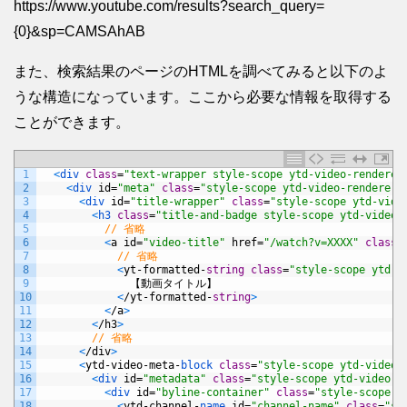
https://www.youtube.com/results?search_query=
{0}&sp=CAMSAhAB
また、検索結果のページのHTMLを調べてみると以下のよ
うな構造になっています。ここから必要な情報を取得する
ことができます。
1
<
div 
class
=
"text-wrapper style-scope ytd-video-renderer
2
<
div 
id
=
"meta"
class
=
"style-scope ytd-video-renderer"
3
<
div 
id
=
"title-wrapper"
class
=
"style-scope ytd-vide
4
<
h3 
class
=
"title-and-badge style-scope ytd-video-
5
// 省略
6
<
a
id
=
"video-title"
href
=
"/watch?v=XXXX"
class
=
7
// 省略
8
<
yt
-
formatted
-
string
class
=
"style-scope ytd-v
9
【動画タイトル】
10
<
/
yt
-
formatted
-
string
>
11
<
/
a
>
12
<
/
h3
>
13
// 省略
14
<
/
div
>
15
<
ytd
-
video
-
meta
-
block 
class
=
"style-scope ytd-video-
16
<
div 
id
=
"metadata"
class
=
"style-scope ytd-video-m
17
<
div 
id
=
"byline-container"
class
=
"style-scope y
18
<
ytd
-
channel
-
name 
id
=
"channel-name"
class
=
"st