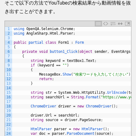
そこで以下の方法でYouTubeの検索結果から動画情報を抜
き出すことができます。
1
using 
OpenQA
.
Selenium
.
Chrome
;
2
using 
AngleSharp
.
Html
.
Parser
;
3
4
public
partial 
class
Form1
:
Form
5
{
6
private
void
button1_Click
(
object
sender
,
EventArgs
e
7
{
8
string
keyword
=
textBox1
.
Text
;
9
if
(
keyword
==
""
)
10
{
11
MessageBox
.
Show
(
"検索ワードを入力してください"
)
;
12
return
;
13
}
14
15
string
str
=
System
.
Web
.
HttpUtility
.
UrlEncode
(
tex
16
string
searchUrl
=
String
.
Format
(
"https://www.you
17
18
ChromeDriver 
driver
=
new
ChromeDriver
(
)
;
19
20
driver
.
Url
=
searchUrl
;
21
string
source
=
driver
.
PageSource
;
22
23
HtmlParser 
parser
=
new
HtmlParser
(
)
;
24
var
doc
=
parser
.
ParseDocument
(
source
)
;