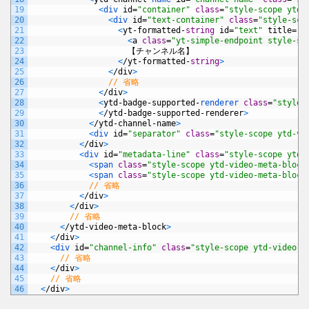
19
<
div 
id
=
"container"
class
=
"style-scope ytd-
20
<
div 
id
=
"text-container"
class
=
"style-sco
21
<
yt
-
formatted
-
string
id
=
"text"
title
=
""
22
<
a
class
=
"yt-simple-endpoint style-sc
23
【チャンネル名】
24
<
/
yt
-
formatted
-
string
>
25
<
/
div
>
26
// 省略
27
<
/
div
>
28
<
ytd
-
badge
-
supported
-
renderer 
class
=
"style-
29
<
/
ytd
-
badge
-
supported
-
renderer
>
30
<
/
ytd
-
channel
-
name
>
31
<
div 
id
=
"separator"
class
=
"style-scope ytd-vi
32
<
/
div
>
33
<
div 
id
=
"metadata-line"
class
=
"style-scope ytd-
34
<
span 
class
=
"style-scope ytd-video-meta-block
35
<
span 
class
=
"style-scope ytd-video-meta-block
36
// 省略
37
<
/
div
>
38
<
/
div
>
39
// 省略
40
<
/
ytd
-
video
-
meta
-
block
>
41
<
/
div
>
42
<
div 
id
=
"channel-info"
class
=
"style-scope ytd-video-r
43
// 省略
44
<
/
div
>
45
// 省略
46
<
/
div
>