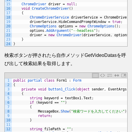
15
ChromeDriver 
driver
=
null
;
16
void
CreateChromeDriver
(
)
17
{
18
ChromeDriverService 
driverService
=
ChromeDriverS
19
driverService
.
HideCommandPromptWindow
=
true
;
20
ChromeOptions 
options
=
new
ChromeOptions
(
)
;
21
options
.
AddArgument
(
"--headless"
)
;
22
driver
=
new
ChromeDriver
(
driverService
,
options
)
23
}
24
}
検索ボタンが押されたら自作メソッドGetVideoDatasを呼
び出して検索結果を取得します。
1
public
partial 
class
Form1
:
Form
2
{
3
private
void
button1_Click
(
object
sender
,
EventArgs
e
4
{
5
string
keyword
=
textBox1
.
Text
;
6
if
(
keyword
==
""
)
7
{
8
MessageBox
.
Show
(
"検索ワードを入力してください"
)
;
9
return
;
10
}
11
12
string
filePath
=
""
;