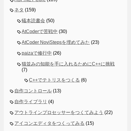
ネタ
(159)
蟻本読書会
(50)
AtCoderで苦戦中
(30)
AtCoder NoviStepsを埋めてみた
(23)
paizaで修行中
(26)
猫並みの知能を手に入れるためにC++に挑戦
(7)
C++でテトリスをつくる
(6)
自作コントロール
(13)
自作ライブラリ
(4)
アウトラインプロセッサーをつくてみよう
(22)
アイコンエディタをつくってみる
(15)