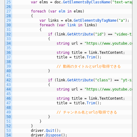
25
var
elms
=
doc
.
GetElementsByClassName
(
"text-wrapp
26
27
foreach
(
var
elm 
in
elms
)
28
{
29
var
links
=
elm
.
GetElementsByTagName
(
"a"
)
;
30
foreach
(
var
link 
in
links
)
31
{
32
if
(
link
.
GetAttribute
(
"id"
)
==
"video-tit
33
{
34
string
url
=
"https://www.youtube.com
35
36
string
title
=
link
.
TextContent
;
37
title
=
title
.
Trim
(
)
;
38
39
// 動画のタイトルとurlが取得できる
40
}
41
42
if
(
link
.
GetAttribute
(
"class"
)
==
"yt-sim
43
{
44
string
url
=
"https://www.youtube.com
45
46
string
title
=
link
.
TextContent
;
47
title
=
title
.
Trim
(
)
;
48
49
// チャンネル名とurlが取得できる
50
}
51
}
52
}
53
driver
.
Quit
(
)
;
54
driver
.
Dispose
(
)
;