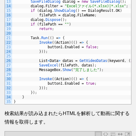
13
SaveFileDialog 
dialog
=
new
SaveFileDialog
(
)
;
14
dialog
.
Filter
=
"Excelファイル(*.xlsx)|*.xlsx"
;
15
if
(
dialog
.
ShowDialog
(
)
==
DialogResult
.
OK
)
16
filePath
=
dialog
.
FileName
;
17
dialog
.
Dispose
(
)
;
18
if
(
filePath
==
""
)
19
return
;
20
21
Task
.
Run
(
(
)
=
>
{
22
Invoke
(
(
Action
)
(
(
)
=
>
{
23
button1
.
Enabled
=
false
;
24
}
)
)
;
25
26
List
<
Data
>
datas
=
GetVideoDatas
(
keyword
,
(
in
27
SaveExcel
(
filePath
,
datas
)
;
28
MessageBox
.
Show
(
"完了しました"
)
;
29
30
Invoke
(
(
Action
)
(
(
)
=
>
{
31
button1
.
Enabled
=
true
;
32
}
)
)
;
33
}
)
;
34
}
35
}
検索結果が読み込まれたらHTMLを解析して動画に関する
情報を取得します。