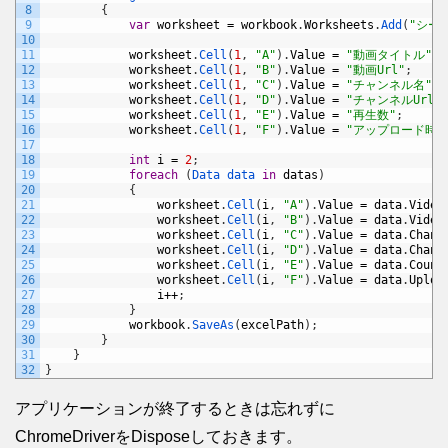
8
{
9
var
worksheet
=
workbook
.
Worksheets
.
Add
(
"シート
10
11
worksheet
.
Cell
(
1
,
"A"
)
.
Value
=
"動画タイトル"
;
12
worksheet
.
Cell
(
1
,
"B"
)
.
Value
=
"動画Url"
;
13
worksheet
.
Cell
(
1
,
"C"
)
.
Value
=
"チャンネル名"
;
14
worksheet
.
Cell
(
1
,
"D"
)
.
Value
=
"チャンネルUrl"
;
15
worksheet
.
Cell
(
1
,
"E"
)
.
Value
=
"再生数"
;
16
worksheet
.
Cell
(
1
,
"F"
)
.
Value
=
"アップロード時"
17
18
int
i
=
2
;
19
foreach
(
Data 
data 
in
datas
)
20
{
21
worksheet
.
Cell
(
i
,
"A"
)
.
Value
=
data
.
Video
22
worksheet
.
Cell
(
i
,
"B"
)
.
Value
=
data
.
Video
23
worksheet
.
Cell
(
i
,
"C"
)
.
Value
=
data
.
Chann
24
worksheet
.
Cell
(
i
,
"D"
)
.
Value
=
data
.
Chann
25
worksheet
.
Cell
(
i
,
"E"
)
.
Value
=
data
.
Count
26
worksheet
.
Cell
(
i
,
"F"
)
.
Value
=
data
.
Uploa
27
i
++
;
28
}
29
workbook
.
SaveAs
(
excelPath
)
;
30
}
31
}
32
}
アプリケーションが終了するときは忘れずに
ChromeDriverをDisposeしておきます。