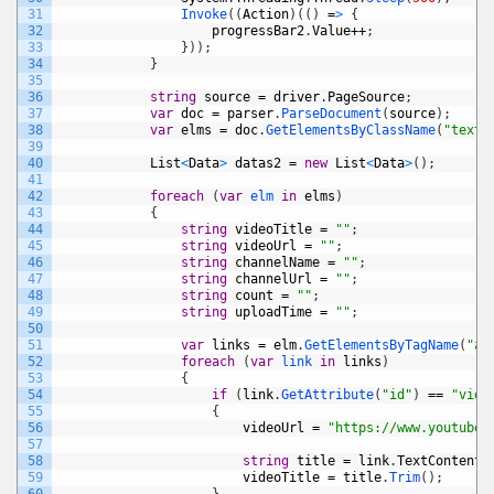
31
Invoke
(
(
Action
)
(
(
)
=
>
{
32
progressBar2
.
Value
++
;
33
}
)
)
;
34
}
35
36
string
source
=
driver
.
PageSource
;
37
var
doc
=
parser
.
ParseDocument
(
source
)
;
38
var
elms
=
doc
.
GetElementsByClassName
(
"text-
39
40
List
<
Data
>
datas2
=
new
List
<
Data
>
(
)
;
41
42
foreach
(
var
elm 
in
elms
)
43
{
44
string
videoTitle
=
""
;
45
string
videoUrl
=
""
;
46
string
channelName
=
""
;
47
string
channelUrl
=
""
;
48
string
count
=
""
;
49
string
uploadTime
=
""
;
50
51
var
links
=
elm
.
GetElementsByTagName
(
"a"
52
foreach
(
var
link 
in
links
)
53
{
54
if
(
link
.
GetAttribute
(
"id"
)
==
"vide
55
{
56
videoUrl
=
"https://www.youtube.
57
58
string
title
=
link
.
TextContent
;
59
videoTitle
=
title
.
Trim
(
)
;