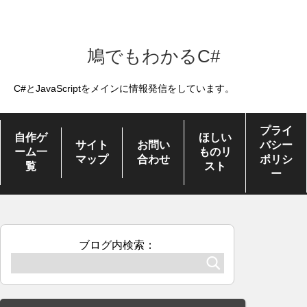
鳩でもわかるC#
C#とJavaScriptをメインに情報発信をしています。
プライ
自作ゲ
ほしい
サイト
お問い
バシー
ーム一
ものリ
マップ
合わせ
ポリシ
覧
スト
ー
ブログ内検索：