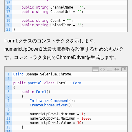
15
16
public
string
ChannelName
=
""
;
17
public
string
ChannelUrl
=
""
;
18
19
public
string
Count
=
""
;
20
public
string
UploadTime
=
""
;
21
}
Form1クラスのコンストラクタを示します。
numericUpDown1は最大取得数を設定するためのもので
す。コンストラクタ内でChromeDriverを生成します。
1
using 
OpenQA
.
Selenium
.
Chrome
;
2
3
public
partial 
class
Form1
:
Form
4
{
5
public
Form1
(
)
6
{
7
InitializeComponent
(
)
;
8
CreateChromeDriver
(
)
;
9
10
numericUpDown1
.
Minimum
=
1
;
11
numericUpDown1
.
Maximum
=
1000
;
12
numericUpDown1
.
Value
=
10
;
13
}
14