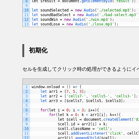
8
let
$
result
=
document
.
getElementById
(
'result'
)
;
9
10
let 
soundSelected
=
new
Audio
(
'./selected.mp3'
)
;
11
let 
soundBadSelect
=
new
Audio
(
'./bad-select.mp3'
12
let 
soundWin
=
new
Audio
(
'./win.mp3'
)
;
13
let 
soundLose
=
new
Audio
(
'./lose.mp3'
)
;
初期化
セルを生成してクリック時の処理ができるようにイ
1
window
.
onload
=
(
)
=
>
{
2
let 
arr1
=
[
7
,
5
,
3
]
;
3
let 
arr2
=
[
'cells7-'
,
'cells5-'
,
'cells3-'
]
;
4
let 
arr3
=
[
$
cells7
,
$
cells5
,
$
cells3
]
;
5
6
for
(
let
i
=
0
;
i
<
3
;
i
++
)
{
7
for
(
let
k
=
0
;
k
<
arr1
[
i
]
;
k
++
)
{
8
let
$
cell
=
document
.
createElement
(
'd
9
$
cell
.
id
=
arr2
[
i
]
+
k
;
10
$
cell
.
className
=
'cell'
;
11
$
cell
.
addEventListener
(
'click'
,
cellC
12
arr3
[
i
]
.
appendChild
(
$
cell
)
;