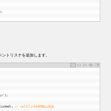
)
;
ベントリスナを追加します。
iv'
)
;
licked
)
;
// cellClicked関数は後述