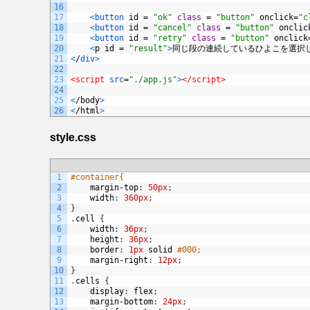
16
17
<
button 
id
=
"ok"
class
=
"button"
onclick
=
"c
18
<
button 
id
=
"cancel"
class
=
"button"
onclic
19
<
button 
id
=
"retry"
class
=
"button"
onclick
20
<
p
id
=
"result"
>
同じ段の連続しているひよこを選択
21
<
/
div
>
22
23
<script 
src
=
"./app.js"
>
</script>
24
25
<
/
body
>
26
<
/
html
>
style.css
1
#container{
2
margin
-
top
:
50px
;
3
width
:
360px
;
4
}
5
.
cell
{
6
width
:
36px
;
7
height
:
36px
;
8
border
:
1px
solid
#000;
9
margin
-
right
:
12px
;
10
}
11
.
cells
{
12
display
:
flex
;
13
margin
-
bottom
:
24px
;