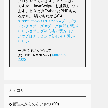
ブログやっています。メインはC#
ですが、JavaScriptにも挑戦してい
ます。ときどきPythonとPHPもあ
るかも。 鳩でもわかるC#
https://t.co/wvYPIOjBaS
#プログラ
ミング
#ブログ
#ブログ仲間と繋が
りたい
#ブログ初心者と繋がりた
い
#プログラミング初心者と繋が
りたい
— 鳩でもわかるC#
(@THE_RANRAN)
March 31,
2022
カテゴリー
管理人からのあいさつ
(90)