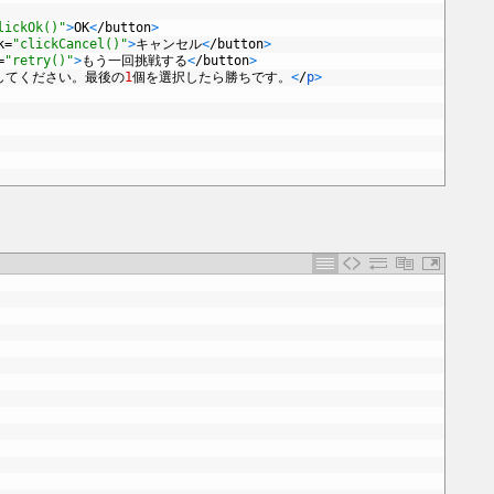
lickOk()"
>
OK
<
/
button
>
k
=
"clickCancel()"
>
キャンセル
<
/
button
>
=
"retry()"
>
もう一回挑戦する
<
/
button
>
してください。最後の
1
個を選択したら勝ちです。
<
/
p
>