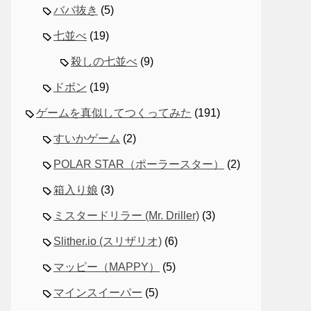
ババ抜き
(5)
七並べ
(19)
殺しの七並べ
(9)
ドボン
(19)
ゲームを真似してつくってみた
(191)
すいかゲーム
(2)
POLAR STAR（ポーラースター）
(2)
箱入り娘
(3)
ミスタードリラー (Mr. Driller)
(3)
Slither.io (スリザリオ)
(6)
マッピー（MAPPY）
(5)
マインスイーパー
(5)