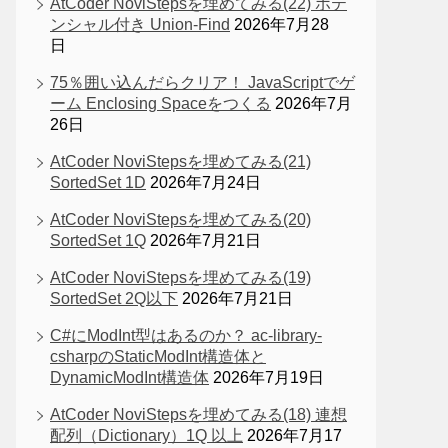
AtCoder NoviStepsを埋めてみる(22) ポテ
ンシャル付き Union-Find
2026年7月28
日
75％囲い込んだらクリア！ JavaScriptでゲ
ーム Enclosing Spaceをつくる
2026年7月
26日
AtCoder NoviStepsを埋めてみる(21)
SortedSet 1D
2026年7月24日
AtCoder NoviStepsを埋めてみる(20)
SortedSet 1Q
2026年7月21日
AtCoder NoviStepsを埋めてみる(19)
SortedSet 2Q以下
2026年7月21日
C#にModInt型はあるのか？ ac-library-
csharpのStaticModInt構造体と
DynamicModInt構造体
2026年7月19日
AtCoder NoviStepsを埋めてみる(18) 連想
配列（Dictionary）1Q 以上
2026年7月17