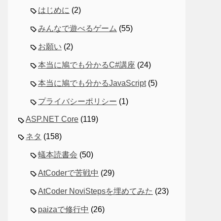
はじめに
(2)
みんなで遊べるゲーム
(55)
お願い
(2)
本当に鳩でも分かるC#講座
(24)
本当に鳩でも分かるJavaScript
(5)
プライバシーポリシー
(1)
ASP.NET Core
(119)
ネタ
(158)
蟻本読書会
(50)
AtCoderで苦戦中
(29)
AtCoder NoviStepsを埋めてみた
(23)
paizaで修行中
(26)