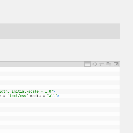
idth, initial-scale = 1.0"
>
e
=
"text/css"
media
=
"all"
>