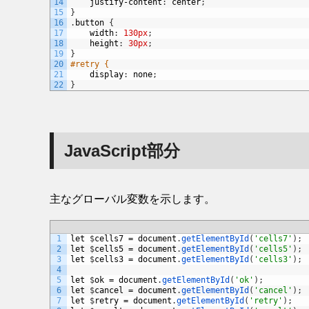
14
justify
-
content
:
center
;
15
}
16
.
button
{
17
width
:
130px
;
18
height
:
30px
;
19
}
20
#retry {
21
display
:
none
;
22
}
JavaScript部分
主なグローバル変数を示します。
1
let
$
cells7
=
document
.
getElementById
(
'cells7'
)
;
2
let
$
cells5
=
document
.
getElementById
(
'cells5'
)
;
3
let
$
cells3
=
document
.
getElementById
(
'cells3'
)
;
4
5
let
$
ok
=
document
.
getElementById
(
'ok'
)
;
6
let
$
cancel
=
document
.
getElementById
(
'cancel'
)
;
7
let
$
retry
=
document
.
getElementById
(
'retry'
)
;