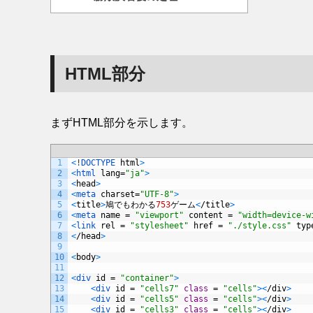
HTML部分
まずHTML部分を示します。
1
<
!
DOCTYPE 
html
>
2
<
html 
lang
=
"ja"
>
3
<
head
>
4
<
meta 
charset
=
"UTF-8"
>
5
<
title
>
鳩でもわかる
753
ゲーム
<
/
title
>
6
<
meta 
name
=
"viewport"
content
=
"width=device-w
7
<
link 
rel
=
"stylesheet"
href
=
"./style.css"
typ
8
<
/
head
>
9
10
<
body
>
11
12
<
div 
id
=
"container"
>
13
<
div 
id
=
"cells7"
class
=
"cells"
>
<
/
div
>
14
<
div 
id
=
"cells5"
class
=
"cells"
>
<
/
div
>
15
<
div 
id
=
"cells3"
class
=
"cells"
>
<
/
div
>