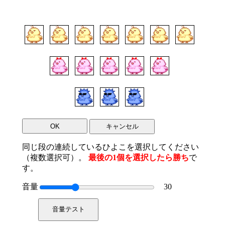
OK
キャンセル
同じ段の連続しているひよこを選択してください
（複数選択可）。
最後の1個を選択したら勝ち
で
す。
音量
30
音量テスト