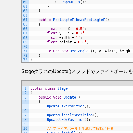
60
GL
.
PopMatrix
(
)
;
61
}
62
}
63
64
public
RectangleF 
DeadRectangleF
(
)
65
{
66
float
x
=
X
-
0.5f
;
67
float
y
=
Y
-
0.3f
;
68
float
width
=
1f
;
69
float
height
=
0.6f
;
70
71
return
new
RectangleF
(
x
,
y
,
width
,
height
72
}
73
}
StageクラスのUpdate()メソッドでファイアボ
1
public
class
Stage
2
{
3
public
void
Update
(
)
4
{
5
UpdateJikiPosition
(
)
;
6
7
UpdateMissilesPosition
(
)
;
8
UpdateUFOsPosition
(
)
;
9
10
// ファイアボールを生成して移動させる