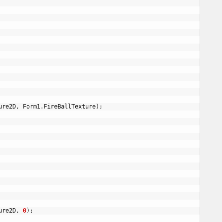
ure2D
,
Form1
.
FireBallTexture
)
;
ure2D
,
0
)
;