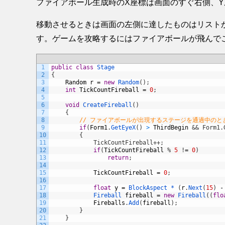
ファイアボール生成時のX座標は画面のすぐ右側、
移動させるときは画面の左側に達したものはリスト
す。ゲームを攻略するにはファイアボールが飛んで
1
public
class
Stage
2
{
3
Random
r
=
new
Random
(
)
;
4
int
TickCountFireball
=
0
;
5
6
void
CreateFireball
(
)
7
{
8
// ファイアボールが出現するステージを通過中のと
9
if
(
Form1
.
GetEyeX
(
)
>
ThirdBegin
&& Form1.
10
        {
11
            TickCountFireball++;
12
if
(
TickCountFireball
%
5
!
=
0
)
13
return
;
14
15
TickCountFireball
=
0
;
16
17
float
y
=
BlockAspect *
(
r
.
Next
(
15
)
-
18
Fireball 
fireball
=
new
Fireball
(
(
flo
19
Fireballs
.
Add
(
fireball
)
;
20
}
21
}