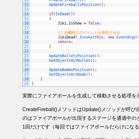
11
CreateFireball
(
)
;
12
UpdateFireballsPosition
(
)
;
13
14
if
(
IsDead
(
)
)
15
{
16
Jiki
.
IsShow
=
false
;
17
18
// 自機死亡のイベントを発生させる
19
JikiDead
?
.
Invoke
(
this
,
new
EventArgs
(
20
return
;
21
}
22
23
UpdateBulletsPosition
(
)
;
24
GetObjectsHitBullet
(
)
;
25
26
UpdateBombsPosition
(
)
;
27
GetObjectsHitBomb
(
)
;
28
}
29
}
実際にファイアボールを生成して移動させる処理を
CreateFireball()メソッドはUpdate()
のはファイアボールが出現するステージを通過中の
1回だけです（毎回ではファイアボールだらけにな