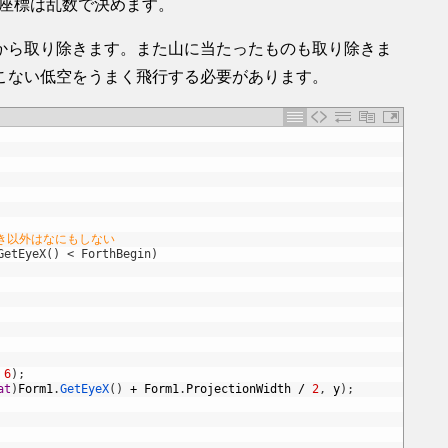
Y座標は乱数で決めます。
から取り除きます。また山に当たったものも取り除きま
こない低空をうまく飛行する必要があります。
き以外はなにもしない
GetEyeX() < ForthBegin)
6
)
;
at
)
Form1
.
GetEyeX
(
)
+
Form1
.
ProjectionWidth
/
2
,
y
)
;