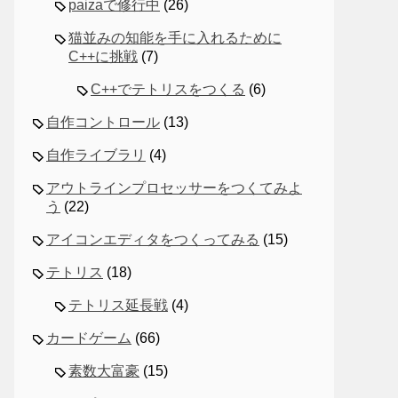
paizaで修行中
(26)
猫並みの知能を手に入れるために
C++に挑戦
(7)
C++でテトリスをつくる
(6)
自作コントロール
(13)
自作ライブラリ
(4)
アウトラインプロセッサーをつくてみよ
う
(22)
アイコンエディタをつくってみる
(15)
テトリス
(18)
テトリス延長戦
(4)
カードゲーム
(66)
素数大富豪
(15)