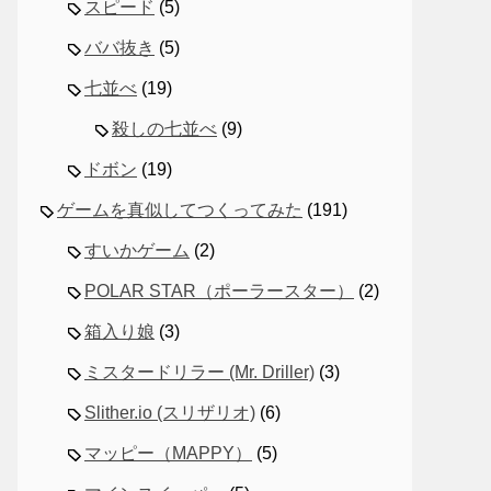
スピード
(5)
ババ抜き
(5)
七並べ
(19)
殺しの七並べ
(9)
ドボン
(19)
ゲームを真似してつくってみた
(191)
すいかゲーム
(2)
POLAR STAR（ポーラースター）
(2)
箱入り娘
(3)
ミスタードリラー (Mr. Driller)
(3)
Slither.io (スリザリオ)
(6)
マッピー（MAPPY）
(5)