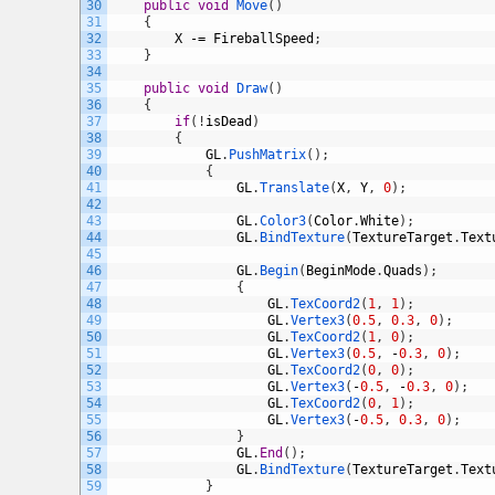
30
public
void
Move
(
)
31
{
32
X
-=
FireballSpeed
;
33
}
34
35
public
void
Draw
(
)
36
{
37
if
(
!
isDead
)
38
{
39
GL
.
PushMatrix
(
)
;
40
{
41
GL
.
Translate
(
X
,
Y
,
0
)
;
42
43
GL
.
Color3
(
Color
.
White
)
;
44
GL
.
BindTexture
(
TextureTarget
.
Text
45
46
GL
.
Begin
(
BeginMode
.
Quads
)
;
47
{
48
GL
.
TexCoord2
(
1
,
1
)
;
49
GL
.
Vertex3
(
0.5
,
0.3
,
0
)
;
50
GL
.
TexCoord2
(
1
,
0
)
;
51
GL
.
Vertex3
(
0.5
,
-
0.3
,
0
)
;
52
GL
.
TexCoord2
(
0
,
0
)
;
53
GL
.
Vertex3
(
-
0.5
,
-
0.3
,
0
)
;
54
GL
.
TexCoord2
(
0
,
1
)
;
55
GL
.
Vertex3
(
-
0.5
,
0.3
,
0
)
;
56
}
57
GL
.
End
(
)
;
58
GL
.
BindTexture
(
TextureTarget
.
Text
59
}