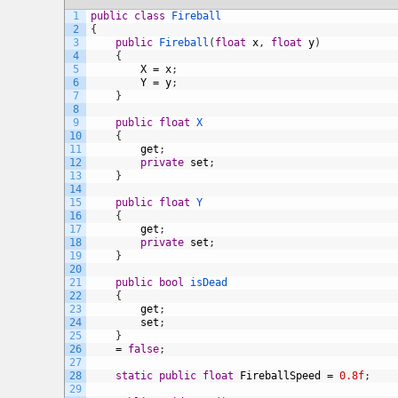
1
public
class
Fireball
2
{
3
public
Fireball
(
float
x
,
float
y
)
4
{
5
X
=
x
;
6
Y
=
y
;
7
}
8
9
public
float
X
10
{
11
get
;
12
private
set
;
13
}
14
15
public
float
Y
16
{
17
get
;
18
private
set
;
19
}
20
21
public
bool
isDead
22
{
23
get
;
24
set
;
25
}
26
=
false
;
27
28
static
public
float
FireballSpeed
=
0.8f
;
29