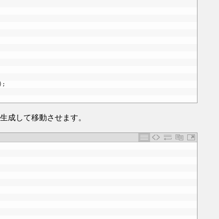
)
;
ールを生成して移動させます。