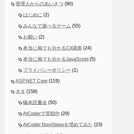
管理人からのあいさつ
(90)
はじめに
(2)
みんなで遊べるゲーム
(55)
お願い
(2)
本当に鳩でも分かるC#講座
(24)
本当に鳩でも分かるJavaScript
(5)
プライバシーポリシー
(1)
ASP.NET Core
(119)
ネタ
(158)
蟻本読書会
(50)
AtCoderで苦戦中
(29)
AtCoder NoviStepsを埋めてみた
(23)