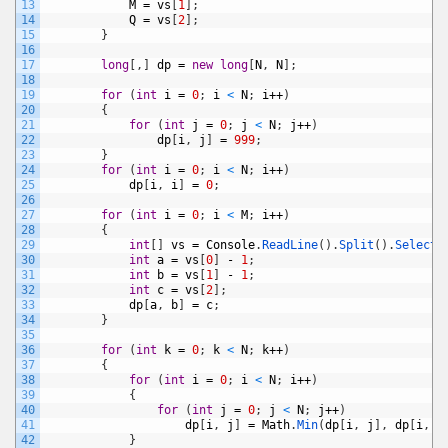
13
M
=
vs
[
1
]
;
14
Q
=
vs
[
2
]
;
15
}
16
17
long
[
,
]
dp
=
new
long
[
N
,
N
]
;
18
19
for
(
int
i
=
0
;
i
<
N
;
i
++
)
20
{
21
for
(
int
j
=
0
;
j
<
N
;
j
++
)
22
dp
[
i
,
j
]
=
999
;
23
}
24
for
(
int
i
=
0
;
i
<
N
;
i
++
)
25
dp
[
i
,
i
]
=
0
;
26
27
for
(
int
i
=
0
;
i
<
M
;
i
++
)
28
{
29
int
[
]
vs
=
Console
.
ReadLine
(
)
.
Split
(
)
.
Select
(
30
int
a
=
vs
[
0
]
-
1
;
31
int
b
=
vs
[
1
]
-
1
;
32
int
c
=
vs
[
2
]
;
33
dp
[
a
,
b
]
=
c
;
34
}
35
36
for
(
int
k
=
0
;
k
<
N
;
k
++
)
37
{
38
for
(
int
i
=
0
;
i
<
N
;
i
++
)
39
{
40
for
(
int
j
=
0
;
j
<
N
;
j
++
)
41
dp
[
i
,
j
]
=
Math
.
Min
(
dp
[
i
,
j
]
,
dp
[
i
,
k
42
}