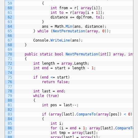
59
{
60
int
from
=
r
[
array
[
i
]
]
;
61
int
to
=
r
[
array
[
i
+
1
]
]
;
62
distance
+=
dp
[
from
,
to
]
;
63
}
64
ans
=
Math
.
Min
(
ans
,
distance
)
;
65
}
while
(
NextPermutation
(
array
,
0
)
)
;
66
67
Console
.
WriteLine
(
ans
)
;
68
}
69
70
public
static
bool
NextPermutation
(
int
[
]
array
,
int
71
{
72
int
length
=
array
.
Length
;
73
int
end
=
start
+
length
-
1
;
74
75
if
(
end
<
=
start
)
76
return
false
;
77
78
int
last
=
end
;
79
while
(
true
)
80
{
81
int
pos
=
last
--
;
82
83
if
(
array
[
last
]
.
CompareTo
(
array
[
pos
]
)
<
0
)
84
{
85
int
i
;
86
for
(
i
=
end
+
1
;
array
[
last
]
.
CompareTo
(
87
int
tmp
=
array
[
last
]
;
88
array
[
last
]
=
array
[
i
]
;