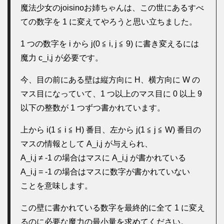
魔法少女のjoisinoお姉ちゃんは、この世にあるすべ
ての数字を 1 に変えてやろうと思い立ちました。
1 つの数字を i から j(0 ≦ i, j ≦ 9) に書き変えるには
魔力 c_i,j が必要です。
今、目の前にある壁は縦方向に H、横方向に W の
マス目になっていて、1 つ以上のマス目に 0 以上 9
以下の整数が 1 つずつ書かれています。
上から i(1 ≦ i ≦ H) 番目、左から j(1 ≦ j ≦ W) 番目の
マスの情報として A_i,j が与えられ、
A_i,j ≠ -1 の場合はマスに A_i,j が書かれている
A_i,j = -1 の場合はマスに数字が書かれていない
ことを意味します。
この壁に書かれている数字を最終的に全て 1 に変え
るのに必要な魔力の最小量を求めてください。