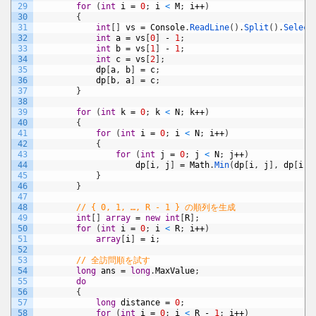
29
for
(
int
i
=
0
;
i
<
M
;
i
++
)
30
{
31
int
[
]
vs
=
Console
.
ReadLine
(
)
.
Split
(
)
.
Select
32
int
a
=
vs
[
0
]
-
1
;
33
int
b
=
vs
[
1
]
-
1
;
34
int
c
=
vs
[
2
]
;
35
dp
[
a
,
b
]
=
c
;
36
dp
[
b
,
a
]
=
c
;
37
}
38
39
for
(
int
k
=
0
;
k
<
N
;
k
++
)
40
{
41
for
(
int
i
=
0
;
i
<
N
;
i
++
)
42
{
43
for
(
int
j
=
0
;
j
<
N
;
j
++
)
44
dp
[
i
,
j
]
=
Math
.
Min
(
dp
[
i
,
j
]
,
dp
[
i
,
45
}
46
}
47
48
// { 0, 1, …, R - 1 } の順列を生成
49
int
[
]
array
=
new
int
[
R
]
;
50
for
(
int
i
=
0
;
i
<
R
;
i
++
)
51
array
[
i
]
=
i
;
52
53
// 全訪問順を試す
54
long
ans
=
long
.
MaxValue
;
55
do
56
{
57
long
distance
=
0
;
58
for
(
int
i
=
0
;
i
<
R
-
1
;
i
++
)