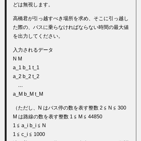
どは無視します。
高橋君が引っ越すべき場所を求め、そこに引っ越し
た際の、バスに乗らなければならない時間の最大値
を出力してください。
入力されるデータ
N M
a_1 b_1 t_1
a_2 b_2 t_2
…
a_M b_M t_M
（ただし、N はバス停の数を表す整数 2 ≦ N ≦ 300
M は路線の数を表す整数 1 ≦ M ≦ 44850
1 ≦ a_i b_i ≦ N
1 ≦ c_i ≦ 1000