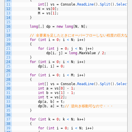
10
{
11
int
[
]
vs
=
Console
.
ReadLine
(
)
.
Split
(
)
.
Select
(
12
N
=
vs
[
0
]
;
13
M
=
vs
[
1
]
;
14
}
15
16
long
[
,
]
dp
=
new
long
[
N
,
N
]
;
17
18
// 全要素を足したときにオーバーフローしない程度の巨大な値
19
for
(
int
i
=
0
;
i
<
N
;
i
++
)
20
{
21
for
(
int
j
=
0
;
j
<
N
;
j
++
)
22
dp
[
i
,
j
]
=
long
.
MaxValue
/
2
;
23
}
24
for
(
int
i
=
0
;
i
<
N
;
i
++
)
25
dp
[
i
,
i
]
=
0
;
26
27
for
(
int
i
=
0
;
i
<
M
;
i
++
)
28
{
29
int
[
]
vs
=
Console
.
ReadLine
(
)
.
Split
(
)
.
Select
(
30
int
a
=
vs
[
0
]
-
1
;
31
int
b
=
vs
[
1
]
-
1
;
32
int
t
=
vs
[
2
]
;
33
dp
[
a
,
b
]
=
t
;
34
dp
[
b
,
a
]
=
t
;
// 逆向き移動可なので・・・
35
}
36
37
for
(
int
k
=
0
;
k
<
N
;
k
++
)
38
{
39
for
(
int
i
=
0
;
i
<
N
;
i
++
)