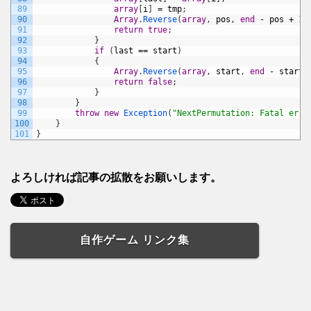
89
array
[
i
]
=
tmp
;
90
Array
.
Reverse
(
array
,
pos
,
end
-
pos
+
1
)
91
return
true
;
92
}
93
if
(
last
==
start
)
94
{
95
Array
.
Reverse
(
array
,
start
,
end
-
start
)
96
return
false
;
97
}
98
}
99
throw
new
Exception
(
"NextPermutation: Fatal erro
100
}
101
}
よろしければ記事の拡散をお願いします。
自作ゲーム リンク集