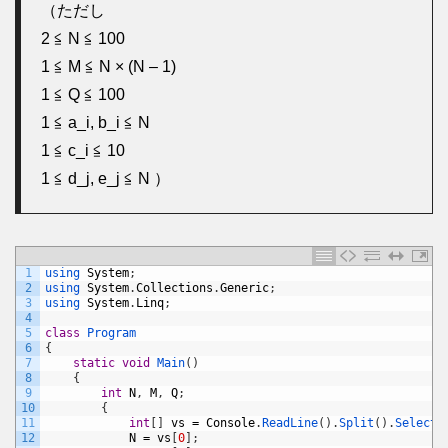
（ただし
2 ≦ N ≦ 100
1 ≦ M ≦ N × (N – 1)
1 ≦ Q ≦ 100
1 ≦ a_i, b_i ≦ N
1 ≦ c_i ≦ 10
1 ≦ d_j, e_j ≦ N ）
1
using 
System
;
2
using 
System
.
Collections
.
Generic
;
3
using 
System
.
Linq
;
4
5
class
Program
6
{
7
static
void
Main
(
)
8
{
9
int
N
,
M
,
Q
;
10
{
11
int
[
]
vs
=
Console
.
ReadLine
(
)
.
Split
(
)
.
Select
(
12
N
=
vs
[
0
]
;