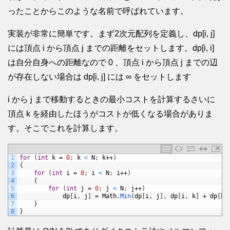
ったことからこのような名前で呼ばれています。
実装が非常に簡単です。まず2次元配列を定義し、dp[i, j]
には頂点 i から頂点 j までの距離をセットします。dp[i, i]
は自分自身への距離なので 0 、頂点 i から頂点 j までの辺
が存在しない場合は dp[i, j] には ∞ をセットします
i から j まで移動するときの最小コストを計算するさいに
頂点 k を経由したほうがコストが低くなる場合がありま
す。そこでこれを計算します。
1
for
(
int
k
=
0
;
k
<
N
;
k
++
)
2
{
3
for
(
int
i
=
0
;
i
<
N
;
i
++
)
4
{
5
for
(
int
j
=
0
;
j
<
N
;
j
++
)
6
dp
[
i
,
j
]
=
Math
.
Min
(
dp
[
i
,
j
]
,
dp
[
i
,
k
]
+
dp
[
k
,
7
}
8
}