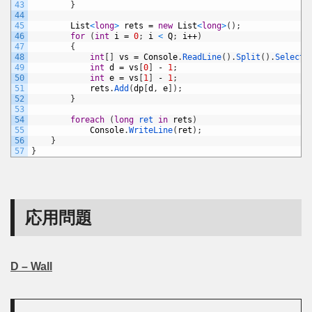
43
}
44
45
List
<
long
>
rets
=
new
List
<
long
>
(
)
;
46
for
(
int
i
=
0
;
i
<
Q
;
i
++
)
47
{
48
int
[
]
vs
=
Console
.
ReadLine
(
)
.
Split
(
)
.
Select
(
49
int
d
=
vs
[
0
]
-
1
;
50
int
e
=
vs
[
1
]
-
1
;
51
rets
.
Add
(
dp
[
d
,
e
]
)
;
52
}
53
54
foreach
(
long
ret 
in
rets
)
55
Console
.
WriteLine
(
ret
)
;
56
}
57
}
応用問題
D – Wall