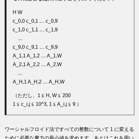
H W
c_0,0 c_0,1 … c_0,9
c_1,0 c_1,1 … c_1,9
…
c_9,0 c_9,1 … c_9,9
A_1,1 A_1,2 … A_1,W
A_2,1 A_2,2 … A_2,W
…
A_H,1 A_H,2 … A_H,W
（ただし、1 ≦ H, W ≦ 200
1 ≦ c_i,j ≦ 10^3, 1 ≦ A_i,j ≦ 9 ）
ワーシャルフロイド法ですべての整数について 1 に変える
ために必要な魔力の最小値を求めます。あとはこれを用い