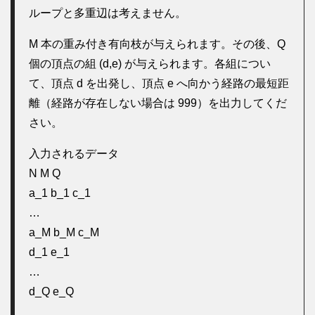
ループと多重辺は考えません。
M 本の重み付き有向枝が与えられます。その後、Q
個の頂点の組 (d,e) が与えられます。各組につい
て、頂点 d を出発し、頂点 e へ向かう経路の最短距
離（経路が存在しない場合は 999）を出力してくだ
さい。
入力されるデータ
N M Q
a_1 b_1 c_1
…
a_M b_M c_M
d_1 e_1
…
d_Q e_Q