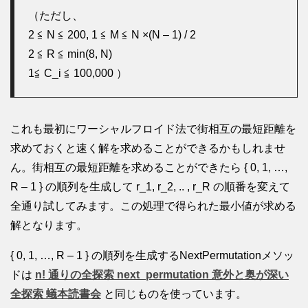
（ただし、
2 ≦ N ≦ 200, 1 ≦ M ≦ N ×(N – 1) / 2
2 ≦ R ≦ min(8, N)
1≦ C_i ≦ 100,000 ）
これも最初にワーシャルフロイド法で街相互の最短距離を
求めておくと速く解を求めることができるかもしれませ
ん。街相互の最短距離を求めることができたら { 0, 1, …,
R – 1 } の順列を生成して r_1, r_2, .. , r_R の順番を変えて
全通り試してみます。この処理で得られた最小値が求める
解となります。
{ 0, 1, …, R – 1 } の順列を生成するNextPermutationメソッ
ドは
n! 通りの全探索 next_permutation 意外と奥が深い
全探索 蟻本読書会
と同じものを使っています。