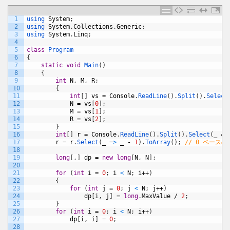
1
using 
System
;
2
using 
System
.
Collections
.
Generic
;
3
using 
System
.
Linq
;
4
5
class
Program
6
{
7
static
void
Main
(
)
8
{
9
int
N
,
M
,
R
;
10
{
11
int
[
]
vs
=
Console
.
ReadLine
(
)
.
Split
(
)
.
Select
12
N
=
vs
[
0
]
;
13
M
=
vs
[
1
]
;
14
R
=
vs
[
2
]
;
15
}
16
int
[
]
r
=
Console
.
ReadLine
(
)
.
Split
(
)
.
Select
(
_
=
>
17
r
=
r
.
Select
(
_
=
>
_
-
1
)
.
ToArray
(
)
;
// 0 ベース
18
19
long
[
,
]
dp
=
new
long
[
N
,
N
]
;
20
21
for
(
int
i
=
0
;
i
<
N
;
i
++
)
22
{
23
for
(
int
j
=
0
;
j
<
N
;
j
++
)
24
dp
[
i
,
j
]
=
long
.
MaxValue
/
2
;
25
}
26
for
(
int
i
=
0
;
i
<
N
;
i
++
)
27
dp
[
i
,
i
]
=
0
;
28