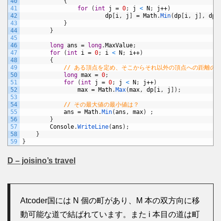
40
{
41
for
(
int
j
=
0
;
j
<
N
;
j
++
)
42
dp
[
i
,
j
]
=
Math
.
Min
(
dp
[
i
,
j
]
,
dp
[
43
}
44
}
45
46
long
ans
=
long
.
MaxValue
;
47
for
(
int
i
=
0
;
i
<
N
;
i
++
)
48
{
49
// ある頂点を定め、そこからそれ以外の頂点への距離の
50
long
max
=
0
;
51
for
(
int
j
=
0
;
j
<
N
;
j
++
)
52
max
=
Math
.
Max
(
max
,
dp
[
i
,
j
]
)
;
53
54
// その最大値の最小値は？
55
ans
=
Math
.
Min
(
ans
,
max
)
;
56
}
57
Console
.
WriteLine
(
ans
)
;
58
}
59
}
D – joisino’s travel
Atcoder国には N 個の町があり、M 本の双方向に移
動可能な道で結ばれています。また i 本目の道は町