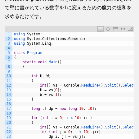
て壁に書かれている数字を1に変えるための魔力の総和を
求めるだけです。
1
using 
System
;
2
using 
System
.
Collections
.
Generic
;
3
using 
System
.
Linq
;
4
5
class
Program
6
{
7
static
void
Main
(
)
8
{
9
10
int
H
,
W
;
11
{
12
int
[
]
vs
=
Console
.
ReadLine
(
)
.
Split
(
)
.
Select
(
13
H
=
vs
[
0
]
;
14
W
=
vs
[
1
]
;
15
}
16
17
long
[
,
]
dp
=
new
long
[
10
,
10
]
;
18
19
for
(
int
i
=
0
;
i
<
10
;
i
++
)
20
{
21
int
[
]
vs
=
Console
.
ReadLine
(
)
.
Split
(
)
.
Select
(
22
for
(
int
j
=
0
;
j
<
10
;
j
++
)
23
dp
[
i
,
j
]
=
vs
[
j
]
;