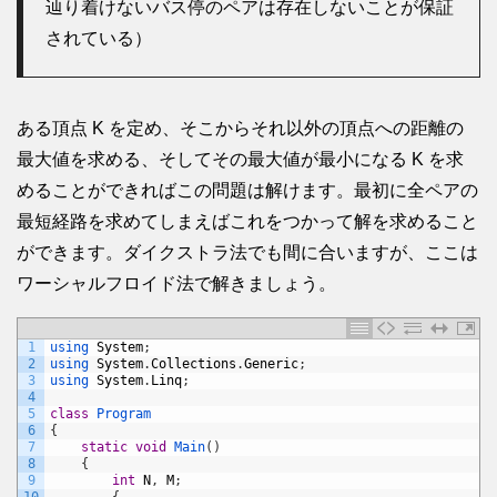
辿り着けないバス停のペアは存在しないことが保証
されている）
ある頂点 K を定め、そこからそれ以外の頂点への距離の
最大値を求める、そしてその最大値が最小になる K を求
めることができればこの問題は解けます。最初に全ペアの
最短経路を求めてしまえばこれをつかって解を求めること
ができます。ダイクストラ法でも間に合いますが、ここは
ワーシャルフロイド法で解きましょう。
1
using 
System
;
2
using 
System
.
Collections
.
Generic
;
3
using 
System
.
Linq
;
4
5
class
Program
6
{
7
static
void
Main
(
)
8
{
9
int
N
,
M
;