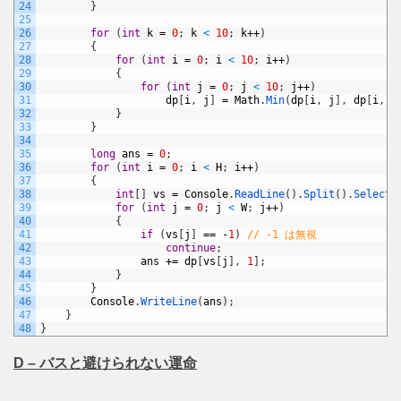
24
}
25
26
for
(
int
k
=
0
;
k
<
10
;
k
++
)
27
{
28
for
(
int
i
=
0
;
i
<
10
;
i
++
)
29
{
30
for
(
int
j
=
0
;
j
<
10
;
j
++
)
31
dp
[
i
,
j
]
=
Math
.
Min
(
dp
[
i
,
j
]
,
dp
[
i
,
k
32
}
33
}
34
35
long
ans
=
0
;
36
for
(
int
i
=
0
;
i
<
H
;
i
++
)
37
{
38
int
[
]
vs
=
Console
.
ReadLine
(
)
.
Split
(
)
.
Select
(
39
for
(
int
j
=
0
;
j
<
W
;
j
++
)
40
{
41
if
(
vs
[
j
]
==
-
1
)
// -1 は無視
42
continue
;
43
ans
+=
dp
[
vs
[
j
]
,
1
]
;
44
}
45
}
46
Console
.
WriteLine
(
ans
)
;
47
}
48
}
D – バスと避けられない運命