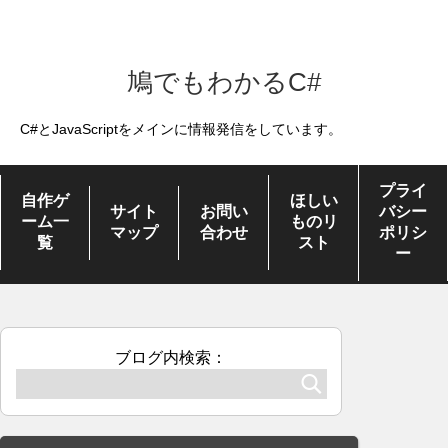
鳩でもわかるC#
C#とJavaScriptをメインに情報発信をしています。
プライ
自作ゲ
ほしい
サイト
お問い
バシー
ーム一
ものリ
マップ
合わせ
ポリシ
覧
スト
ー
ブログ内検索：