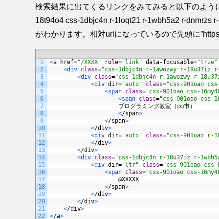
検索結果に出てくるリンクをみてみると以下のようになっています
18t94o4 css-1dbjc4n r-1loqt21 r-1wbh5a2
がわかります。相対urlになっているので先頭に”https:
1
<
a
href
=
"/XXXX"
role
=
"link"
data
-
focusable
=
"true"
2
<
div 
class
=
"css-1dbjc4n r-1awozwy r-18u37iz r
3
<
div 
class
=
"css-1dbjc4n r-1awozwy r-18u37
4
<
div 
dir
=
"auto"
class
=
"css-901oao css
5
<
span 
class
=
"css-901oao css-16my4
6
<
span 
class
=
"css-901oao css-1
7
プログラミング教室（○○市）
8
<
/
span
>
9
<
/
span
>
10
<
/
div
>
11
<
div 
dir
=
"auto"
class
=
"css-901oao r-1
12
<
/
div
>
13
<
/
div
>
14
<
div 
class
=
"css-1dbjc4n r-18u37iz r-1wbh5
15
<
div 
dir
=
"ltr"
class
=
"css-901oao css-
16
<
span 
class
=
"css-901oao css-16my4
17
@
XXXXX
18
<
/
span
>
19
<
/
div
>
20
<
/
div
>
21
<
/
div
>
22
<
/
a
>