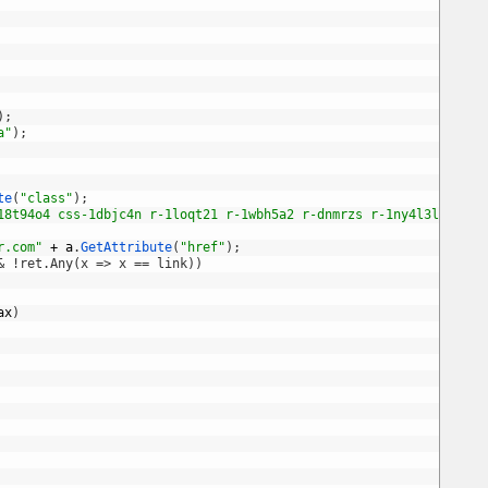
)
;
a"
)
;
te
(
"class"
)
;
18t94o4 css-1dbjc4n r-1loqt21 r-1wbh5a2 r-dnmrzs r-1ny4l3l"
)
r.com"
+
a
.
GetAttribute
(
"href"
)
;
& !ret.Any(x => x == link))
ax
)