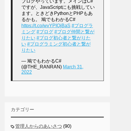
ブログやっています。メインはC#
ですが、JavaScriptにも挑戦してい
ます。ときどきPythonとPHPもあ
るかも。 鳩でもわかるC#
https://t.co/wvYPIOjBaS
#プログラ
ミング
#ブログ
#ブログ仲間と繋が
りたい
#ブログ初心者と繋がりた
い
#プログラミング初心者と繋が
りたい
— 鳩でもわかるC#
(@THE_RANRAN)
March 31,
2022
0"
;
カテゴリー
管理人からのあいさつ
(90)