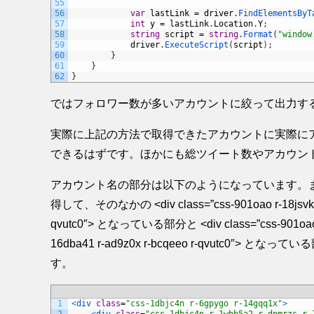
55
56
var
lastLink
=
driver
.
FindElementsByT
57
int
y
=
lastLink
.
Location
.
Y
;
58
string
script
=
string
.
Format
(
"window
59
driver
.
ExecuteScript
(
script
)
;
60
}
61
}
62
}
ではフォロワー数が多いアカウントに絞って出力す
実際に上記の方法で取得できたアカウントに実際に
できるはずです。ほかにも総ツイート数やアカウン
アカウント名の部分は以下のようになっています。まず <div clas
得して、そのなかの <div class=”css-901oao r-18jsvk2 r-1t
qvutc0″> となっている部分と <div class=”css-901oao css
16dba41 r-ad9z0x r-bcqeeo r-qvutc
す。
1
<
div 
class
=
"css-1dbjc4n r-6gpygo r-14gqq1x"
>