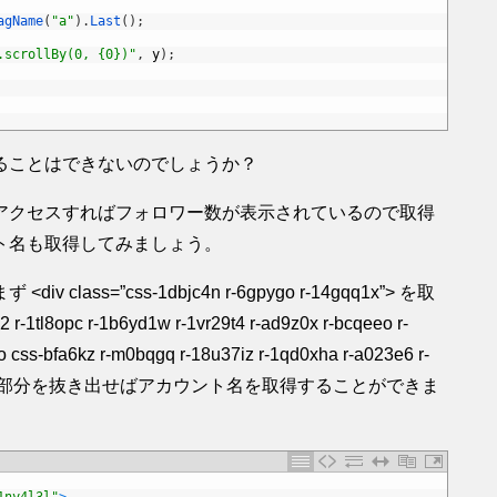
agName
(
"a"
)
.
Last
(
)
;
.scrollBy(0, {0})"
,
y
)
;
ることはできないのでしょうか？
アクセスすればフォロワー数が表示されているので取得
ト名も取得してみましょう。
s=”css-1dbjc4n r-6gpygo r-14gqq1x”> を取
l8opc r-1b6yd1w r-1vr29t4 r-ad9z0x r-bcqeeo r-
-bfa6kz r-m0bqgq r-18u37iz r-1qd0xha r-a023e6 r-
0″> となっている部分を抜き出せばアカウント名を取得することができま