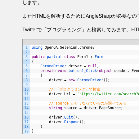
します。
またHTMLを解析するためにAngleSharpが必要
Twitterで「プログラミング」と検索してみます。
1
using 
OpenQA
.
Selenium
.
Chrome
;
2
3
public
partial 
class
Form1
:
Form
4
{
5
ChromeDriver 
driver
=
null
;
6
private
void
button1_Click
(
object
sender
,
Eve
7
{
8
driver
=
new
ChromeDriver
(
)
;
9
10
// 「プログラミング」で検索
11
driver
.
Url
=
"https://twitter.com/search?
12
13
// source がどうなっているのか調べてみる
14
string
source
=
driver
.
PageSource
;
15
16
driver
.
Quit
(
)
;
17
driver
.
Dispose
(
)
;
18
}
19
}