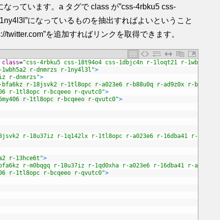
。a タグで class が”css-4rbku5 css-
 r-dnmrzs r-1ny4l3l”になっているものを抽出すればよいということ
//twitter.com”を追加すればリンクを取得できます。
class
=
"css-4rbku5 css-18t94o4 css-1dbjc4n r-1loqt21 r-1wbh5a2 r
-1wbh5a2 r-dnmrzs r-1ny4l3l"
>
iz r-dnmrzs"
>
-bfa6kz r-18jsvk2 r-1tl8opc r-a023e6 r-b88u0q r-ad9z0x r-bcqeeo 
06 r-1tl8opc r-bcqeeo r-qvutc0"
>
6my406 r-1tl8opc r-bcqeeo r-qvutc0"
>
8jsvk2 r-18u37iz r-1q142lx r-1tl8opc r-a023e6 r-16dba41 r-ad9z0x
a2 r-13hce6t"
>
bfa6kz r-m0bqgq r-18u37iz r-1qd0xha r-a023e6 r-16dba41 r-ad9z0x 
06 r-1tl8opc r-bcqeeo r-qvutc0"
>