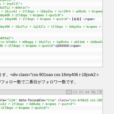
1ny4l3l"
>
s r-1ny4l3l"
>
8u37iz r-dnmrzs"
>
 r-18jsvk2 r-1tl8opc r-1b6yd1w r-1vr29t4 r-ad9z0x r-bcqeeo r-qvu
6my406 r-1tl8opc r-bcqeeo r-qvutc0"
>
ss-16my406 r-1tl8opc r-bcqeeo r-qvutc0"
>
【名前】
<
/
span
>
6my406 r-18u37iz r-1q142lx r-1tl8opc r-1b6yd1w r-bcqeeo r-qvutc0
wbh5a2"
>
css-bfa6kz r-m0bqgq r-18u37iz r-1qd0xha r-a023e6 r-16dba41 r-ad9
06 r-1tl8opc r-bcqeeo r-qvutc0"
>
@
XXXXXX
<
/
span
>
s=”css-901oao css-16my406 r-18jsvk2 r-
″> の部分で最初がフォロー数で二番目がフォロワー数です。
ole
=
"link"
data
-
focusable
=
"true"
class
=
"css-4rbku5 css-18t94o4 c
svk2 r-1tl8opc r-b88u0q r-bcqeeo r-qvutc0"
>
-1tl8opc r-bcqeeo r-qvutc0"
>