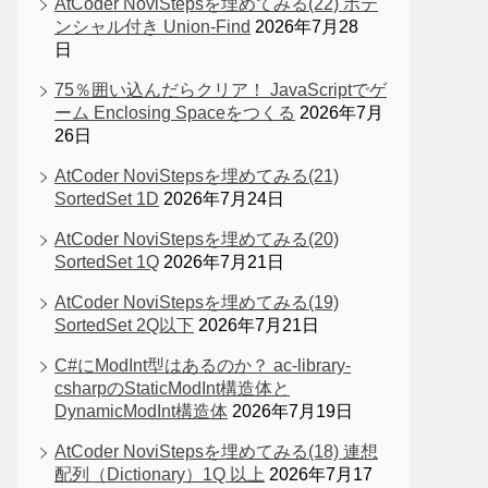
AtCoder NoviStepsを埋めてみる(22) ポテ
ンシャル付き Union-Find
2026年7月28
日
75％囲い込んだらクリア！ JavaScriptでゲ
ーム Enclosing Spaceをつくる
2026年7月
26日
AtCoder NoviStepsを埋めてみる(21)
SortedSet 1D
2026年7月24日
AtCoder NoviStepsを埋めてみる(20)
SortedSet 1Q
2026年7月21日
AtCoder NoviStepsを埋めてみる(19)
SortedSet 2Q以下
2026年7月21日
0"
;
C#にModInt型はあるのか？ ac-library-
csharpのStaticModInt構造体と
DynamicModInt構造体
2026年7月19日
AtCoder NoviStepsを埋めてみる(18) 連想
配列（Dictionary）1Q 以上
2026年7月17