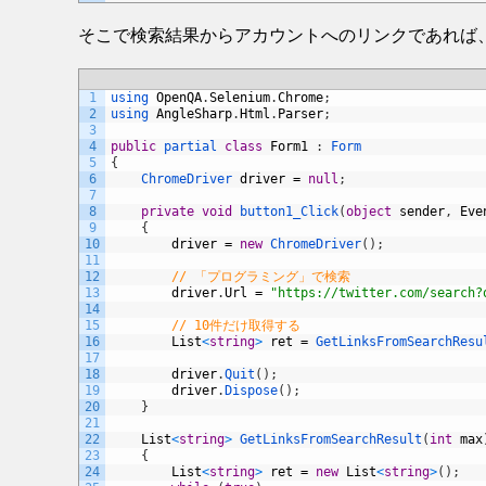
そこで検索結果からアカウントへのリンクであれば
1
using 
OpenQA
.
Selenium
.
Chrome
;
2
using 
AngleSharp
.
Html
.
Parser
;
3
4
public
partial 
class
Form1
:
Form
5
{
6
ChromeDriver 
driver
=
null
;
7
8
private
void
button1_Click
(
object
sender
,
Eve
9
{
10
driver
=
new
ChromeDriver
(
)
;
11
12
// 「プログラミング」で検索
13
driver
.
Url
=
"https://twitter.com/search?
14
15
// 10件だけ取得する
16
List
<
string
>
ret
=
GetLinksFromSearchResu
17
18
driver
.
Quit
(
)
;
19
driver
.
Dispose
(
)
;
20
}
21
22
List
<
string
>
GetLinksFromSearchResult
(
int
max
23
{
24
List
<
string
>
ret
=
new
List
<
string
>
(
)
;