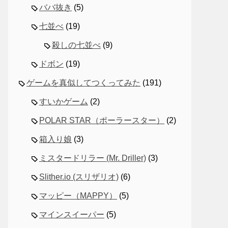
ババ抜き
(5)
tc0"
>
七並べ
(19)
殺しの七並べ
(9)
"
>
<
/
span
>
ドボン
(19)
ゲームを真似してつくってみた
(191)
z0x r-bcqeeo r-qvutc0"
>
すいかゲーム
(2)
POLAR STAR（ポーラースター）
(2)
箱入り娘
(3)
ミスタードリラー (Mr. Driller)
(3)
Slither.io (スリザリオ)
(6)
マッピー（MAPPY）
(5)
ss-901oao r-18jsvk2 r-1loqt21 r-1tl8opc r-a023e6 r-16dba41 r-ad9
マインスイーパー
(5)