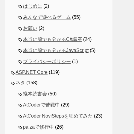
はじめに
(2)
みんなで遊べるゲーム
(55)
お願い
(2)
本当に鳩でも分かるC#講座
(24)
本当に鳩でも分かるJavaScript
(5)
プライバシーポリシー
(1)
ASP.NET Core
(119)
ネタ
(158)
蟻本読書会
(50)
AtCoderで苦戦中
(29)
AtCoder NoviStepsを埋めてみた
(23)
paizaで修行中
(26)