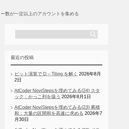
ォロワー数が一定以上のアカウントを集める
最近の投稿
ビット演算で D – Tiling を解く
2026年8月
2日
AtCoder NoviStepsを埋めてみる(24) スタ
ック：かっこ列を扱う
2026年8月1日
AtCoder NoviStepsを埋めてみる(23) 累積
和：大量の区間和を高速に求める
2026年7
月30日