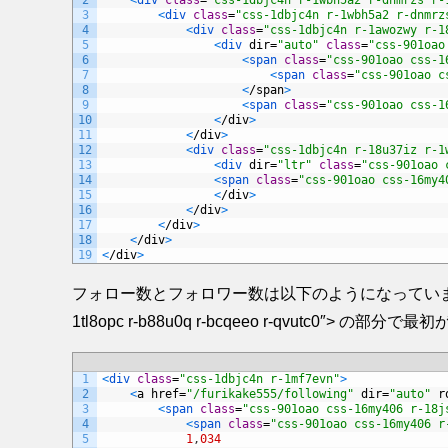
2
<
div 
class
=
"css-1dbjc4n r-1wbh5a2 r-dnmrzs r-
3
<
div 
class
=
"css-1dbjc4n r-1wbh5a2 r-dnmrz
4
<
div 
class
=
"css-1dbjc4n r-1awozwy r-1
5
<
div 
dir
=
"auto"
class
=
"css-901oao
6
<
span 
class
=
"css-901oao css-1
7
<
span 
class
=
"css-901oao c
8
<
/
span
>
9
<
span 
class
=
"css-901oao css-1
10
<
/
div
>
11
<
/
div
>
12
<
div 
class
=
"css-1dbjc4n r-18u37iz r-1
13
<
div 
dir
=
"ltr"
class
=
"css-901oao 
14
<
span 
class
=
"css-901oao css-16my4
15
<
/
div
>
16
<
/
div
>
17
<
/
div
>
18
<
/
div
>
19
<
/
div
>
フォロー数とフォロワー数は以下のようになっています。<div clas
1tl8opc r-b88u0q r-bcqeeo r-qvutc0
1
<
div 
class
=
"css-1dbjc4n r-1mf7evn"
>
2
<
a
href
=
"/furikake555/following"
dir
=
"auto"
r
3
<
span 
class
=
"css-901oao css-16my406 r-18j
4
<
span 
class
=
"css-901oao css-16my406 r
5
1
,
034