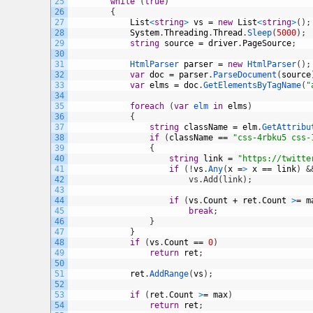
25
while
(
true
)
26
{
27
List
<
string
>
vs
=
new
List
<
string
>
(
)
;
28
System
.
Threading
.
Thread
.
Sleep
(
5000
)
;
29
string
source
=
driver
.
PageSource
;
30
31
HtmlParser 
parser
=
new
HtmlParser
(
)
;
32
var
doc
=
parser
.
ParseDocument
(
source
33
var
elms
=
doc
.
GetElementsByTagName
(
"
34
35
foreach
(
var
elm 
in
elms
)
36
{
37
string
className
=
elm
.
GetAttribu
38
if
(
className
==
"css-4rbku5 css-
39
{
40
string
link
=
"https://twitte
41
if
(
!
vs
.
Any
(
x
=
>
x
==
link
)
&
42
                        vs.Add(link);
43
44
if
(
vs
.
Count
+
ret
.
Count
>
=
m
45
break
;
46
}
47
}
48
if
(
vs
.
Count
==
0
)
49
return
ret
;
50
51
ret
.
AddRange
(
vs
)
;
52
53
if
(
ret
.
Count
>
=
max
)
54
return
ret
;