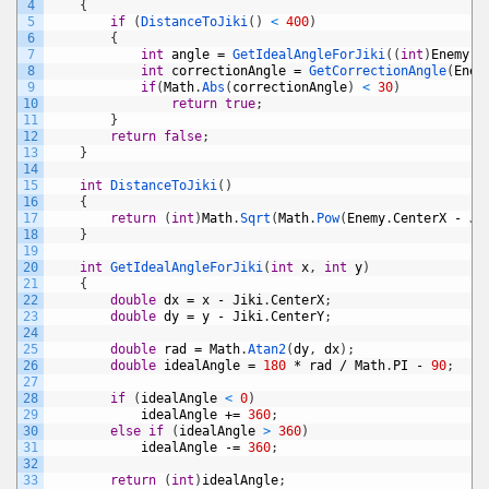
4
{
5
if
(
DistanceToJiki
(
)
<
400
)
6
{
7
int
angle
=
GetIdealAngleForJiki
(
(
int
)
Enemy
.
C
8
int
correctionAngle
=
GetCorrectionAngle
(
Enem
9
if
(
Math
.
Abs
(
correctionAngle
)
<
30
)
10
return
true
;
11
}
12
return
false
;
13
}
14
15
int
DistanceToJiki
(
)
16
{
17
return
(
int
)
Math
.
Sqrt
(
Math
.
Pow
(
Enemy
.
CenterX
-
Ji
18
}
19
20
int
GetIdealAngleForJiki
(
int
x
,
int
y
)
21
{
22
double
dx
=
x
-
Jiki
.
CenterX
;
23
double
dy
=
y
-
Jiki
.
CenterY
;
24
25
double
rad
=
Math
.
Atan2
(
dy
,
dx
)
;
26
double
idealAngle
=
180
*
rad
/
Math
.
PI
-
90
;
27
28
if
(
idealAngle
<
0
)
29
idealAngle
+=
360
;
30
else
if
(
idealAngle
>
360
)
31
idealAngle
-=
360
;
32
33
return
(
int
)
idealAngle
;