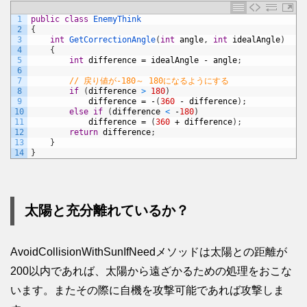
1
public
class
EnemyThink
2
{
3
int
GetCorrectionAngle
(
int
angle
,
int
idealAngle
)
4
{
5
int
difference
=
idealAngle
-
angle
;
6
7
// 戻り値が-180～ 180になるようにする
8
if
(
difference
>
180
)
9
difference
=
-
(
360
-
difference
)
;
10
else
if
(
difference
<
-
180
)
11
difference
=
(
360
+
difference
)
;
12
return
difference
;
13
}
14
}
太陽と充分離れているか？
AvoidCollisionWithSunIfNeedメソッドは太陽との距離が
200以内であれば、太陽から遠ざかるための処理をおこな
います。またその際に自機を攻撃可能であれば攻撃しま