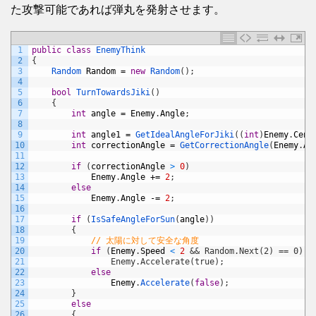
た攻撃可能であれば弾丸を発射させます。
1
public
class
EnemyThink
2
{
3
Random 
Random
=
new
Random
(
)
;
4
5
bool
TurnTowardsJiki
(
)
6
{
7
int
angle
=
Enemy
.
Angle
;
8
9
int
angle1
=
GetIdealAngleForJiki
(
(
int
)
Enemy
.
Cent
10
int
correctionAngle
=
GetCorrectionAngle
(
Enemy
.
An
11
12
if
(
correctionAngle
>
0
)
13
Enemy
.
Angle
+=
2
;
14
else
15
Enemy
.
Angle
-=
2
;
16
17
if
(
IsSafeAngleForSun
(
angle
)
)
18
{
19
// 太陽に対して安全な角度
20
if
(
Enemy
.
Speed
<
2
&& Random.Next(2) == 0)
21
                Enemy.Accelerate(true);
22
else
23
Enemy
.
Accelerate
(
false
)
;
24
}
25
else
26
{