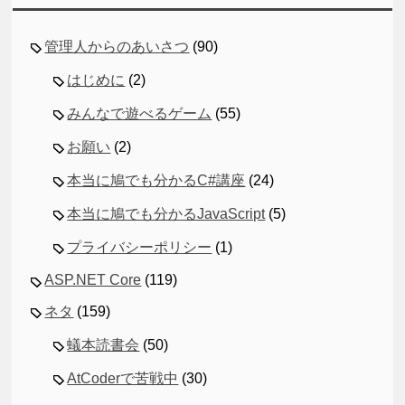
管理人からのあいさつ
(90)
はじめに
(2)
みんなで遊べるゲーム
(55)
お願い
(2)
本当に鳩でも分かるC#講座
(24)
本当に鳩でも分かるJavaScript
(5)
プライバシーポリシー
(1)
ASP.NET Core
(119)
ネタ
(159)
蟻本読書会
(50)
AtCoderで苦戦中
(30)