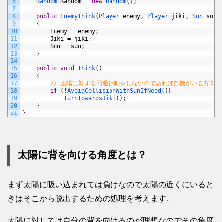
6
Random 
Random
=
new
Random
(
)
;
7
8
public
EnemyThink
(
Player 
enemy
,
Player 
jiki
,
Sun 
sun
)
9
{
10
Enemy
=
enemy
;
11
Jiki
=
jiki
;
12
Sun
=
sun
;
13
}
14
15
public
void
Think
(
)
16
{
17
// 太陽に対する回避行動をしないのであれば自機がいる方向に
18
if
(
!
AvoidCollisionWithSunIfNeed
(
)
)
19
TurnTowardsJiki
(
)
;
20
}
21
}
太陽に背を向ける角度とは？
まず太陽に吸い込まれては負けなので太陽の近くにいると
きはそこから脱出するための処理を考えます。
太陽に対しては自分の背を向けるのが理想なのでその角度