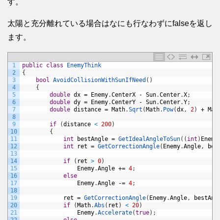
す。
太陽と充分離れている場合はなにも行なわずにfalseを返し
ます。
1
public
class
EnemyThink
2
{
3
bool
AvoidCollisionWithSunIfNeed
(
)
4
{
5
double
dx
=
Enemy
.
CenterX
-
Sun
.
Center
.
X
;
6
double
dy
=
Enemy
.
CenterY
-
Sun
.
Center
.
Y
;
7
double
distance
=
Math
.
Sqrt
(
Math
.
Pow
(
dx
,
2
)
+
Mat
8
9
if
(
distance
<
200
)
10
{
11
int
bestAngle
=
GetIdealAngleToSun
(
(
int
)
Enemy
12
int
ret
=
GetCorrectionAngle
(
Enemy
.
Angle
,
bes
13
14
if
(
ret
>
0
)
15
Enemy
.
Angle
+=
4
;
16
else
17
Enemy
.
Angle
-=
4
;
18
19
ret
=
GetCorrectionAngle
(
Enemy
.
Angle
,
bestAng
20
if
(
Math
.
Abs
(
ret
)
<
20
)
21
Enemy
.
Accelerate
(
true
)
;