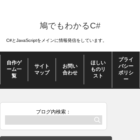
鳩でもわかるC#
C#とJavaScriptをメインに情報発信をしています。
プライ
自作ゲ
ほしい
サイト
お問い
バシー
ーム一
ものリ
マップ
合わせ
ポリシ
覧
スト
ー
ブログ内検索：