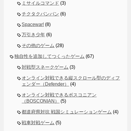
ミサイルコマンド
(3)
チクタクバンバン
(6)
Spacewar!
(8)
万引き少年
(6)
その他のゲーム
(28)
独自性を追加してつくったゲーム
(67)
対戦型スネークゲーム
(3)
オンライン対戦できる縦スクロール型のディフ
ェンダー（Defender）
(4)
オンライン対戦できるボスコニアン
（BOSCONIAN）
(5)
都道府県対抗 戦国シミュレーションゲーム
(4)
戦車対戦ゲーム
(5)