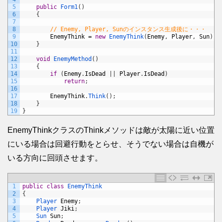
5
public
Form1
(
)
6
{
7
8
// Enemy, Player, Sunのインスタンス生成後に・・・
9
EnemyThink
=
new
EnemyThink
(
Enemy
,
Player
,
Sun
)
;
10
}
11
12
void
EnemyMethod
(
)
13
{
14
if
(
Enemy
.
IsDead
|
|
Player
.
IsDead
)
15
return
;
16
17
EnemyThink
.
Think
(
)
;
18
}
19
}
EnemyThinkクラスのThinkメソッドは敵が太陽に近い位置
にいる場合は回避行動をとらせ、そうでない場合は自機が
いる方向に回頭させます。
1
public
class
EnemyThink
2
{
3
Player 
Enemy
;
4
Player 
Jiki
;
5
Sun 
Sun
;