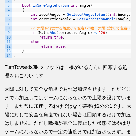
2
{
3
bool
IsSafeAngleForSun
(
int
angle
)
4
{
5
int
idealAngle
=
GetIdealAngleToSun
(
(
int
)
Enemy
.
Ce
6
int
correctionAngle
=
GetCorrectionAngle
(
angle
,
i
7
8
// 太陽を背にする角度から左右120度＝太陽に対して左右60
9
if
(
Math
.
Abs
(
correctionAngle
)
<
120
)
10
return
true
;
11
else
12
return
false
;
13
}
14
}
TurnTowardsJikiメソッドは自機がいる方向に回頭する処
理をおこないます。
太陽に対して安全な角度であれば加速させます。ただどこ
までも加速してはゲームにならないので上限を設けていま
す。また常に加速するわけではなく確率は2分の1です。太
陽に対して安全な角度ではない場合は回頭するだけで加速
はしません。ただし敵機が完全に停止した状態ではやはり
ゲームにならないので一定の速度までは加速させます。ま