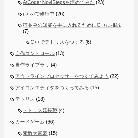
AtCoder NoviStepsを埋めてみた
(23)
paizaで修行中
(26)
猫並みの知能を手に入れるためにC++に挑戦
(7)
C++でテトリスをつくる
(6)
自作コントロール
(13)
自作ライブラリ
(4)
アウトラインプロセッサーをつくてみよう
(22)
アイコンエディタをつくってみる
(15)
テトリス
(18)
テトリス延長戦
(4)
カードゲーム
(66)
素数大富豪
(15)