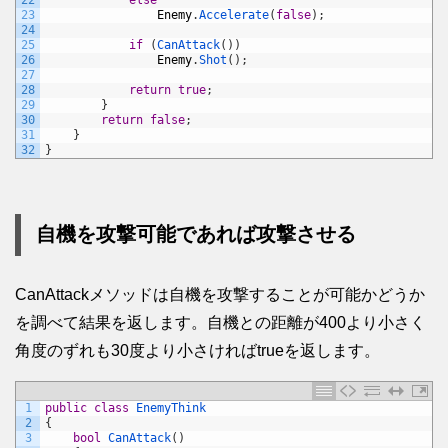
22
else
23
Enemy
.
Accelerate
(
false
)
;
24
25
if
(
CanAttack
(
)
)
26
Enemy
.
Shot
(
)
;
27
28
return
true
;
29
}
30
return
false
;
31
}
32
}
自機を攻撃可能であれば攻撃させる
CanAttackメソッドは自機を攻撃することが可能かどうか
を調べて結果を返します。自機との距離が400より小さく
角度のずれも30度より小さければtrueを返します。
1
public
class
EnemyThink
2
{
3
bool
CanAttack
(
)