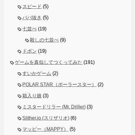
スピード
(5)
ババ抜き
(5)
七並べ
(19)
殺しの七並べ
(9)
ドボン
(19)
ゲームを真似してつくってみた
(191)
すいかゲーム
(2)
POLAR STAR（ポーラースター）
(2)
箱入り娘
(3)
ミスタードリラー (Mr. Driller)
(3)
Slither.io (スリザリオ)
(6)
マッピー（MAPPY）
(5)