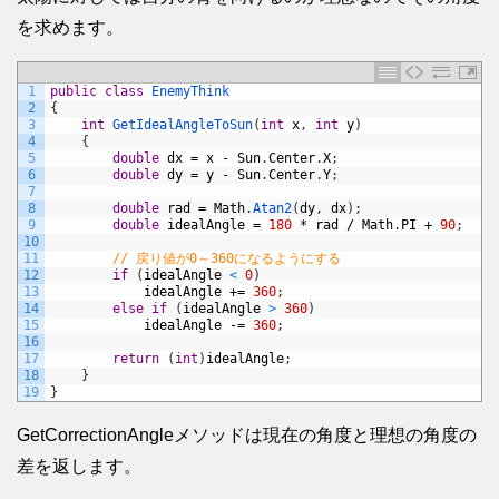
を求めます。
1
public
class
EnemyThink
2
{
3
int
GetIdealAngleToSun
(
int
x
,
int
y
)
4
{
5
double
dx
=
x
-
Sun
.
Center
.
X
;
6
double
dy
=
y
-
Sun
.
Center
.
Y
;
7
8
double
rad
=
Math
.
Atan2
(
dy
,
dx
)
;
9
double
idealAngle
=
180
*
rad
/
Math
.
PI
+
90
;
10
11
// 戻り値が0～360になるようにする
12
if
(
idealAngle
<
0
)
13
idealAngle
+=
360
;
14
else
if
(
idealAngle
>
360
)
15
idealAngle
-=
360
;
16
17
return
(
int
)
idealAngle
;
18
}
19
}
GetCorrectionAngleメソッドは現在の角度と理想の角度の
差を返します。