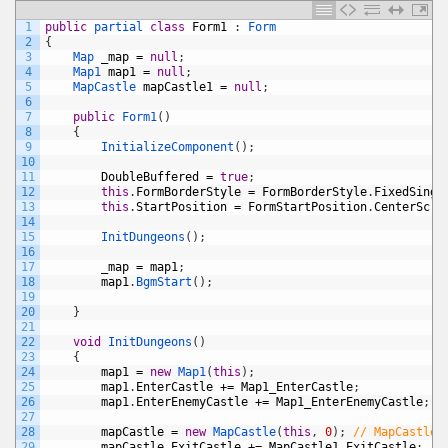
1
public
partial 
class
Form1
:
Form
2
{
3
Map 
_map
=
null
;
4
Map1 
map1
=
null
;
5
MapCastle 
mapCastle1
=
null
;
6
7
public
Form1
(
)
8
{
9
InitializeComponent
(
)
;
10
11
DoubleBuffered
=
true
;
12
this
.
FormBorderStyle
=
FormBorderStyle
.
FixedSingl
13
this
.
StartPosition
=
FormStartPosition
.
CenterScre
14
15
InitDungeons
(
)
;
16
17
_map
=
map1
;
18
map1
.
BgmStart
(
)
;
19
20
}
21
22
void
InitDungeons
(
)
23
{
24
map1
=
new
Map1
(
this
)
;
25
map1
.
EnterCastle
+=
Map1_EnterCastle
;
26
map1
.
EnterEnemyCastle
+=
Map1_EnterEnemyCastle
;
27
28
mapCastle
=
new
MapCastle
(
this
,
0
)
;
// MapCast
29
mapCastle
.
ExitCastle
+=
MapCastle1_ExitCastle
;