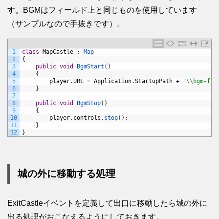
す。BGMはフィールド上と同じものを使用しています
（サンプルなので手抜きです）。
1
class
MapCastle
:
Map
2
{
3
public
void
BgmStart
(
)
4
{
5
player
.
URL
=
Application
.
StartupPath
+
"\\bgm-fie
6
}
7
8
public
void
BgmStop
(
)
9
{
10
player
.
controls
.
stop
(
)
;
11
}
12
}
城の外に移動する処理
ExitCastleイベントを定義して出口に移動したら城の外に
出る処理がおこなえるようにしておきます。