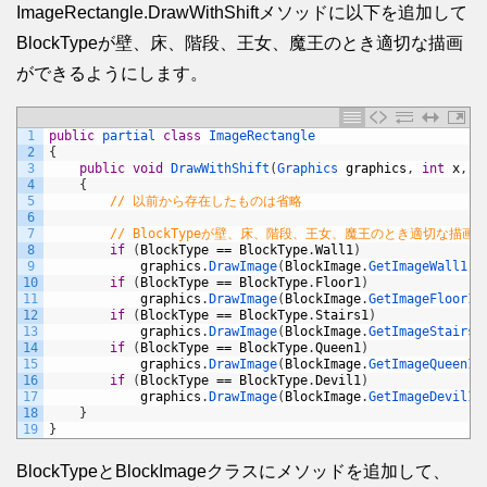
ImageRectangle.DrawWithShiftメソッドに以下を追加して
BlockTypeが壁、床、階段、王女、魔王のとき適切な描画
ができるようにします。
1
public
partial
class
ImageRectangle
2
{
3
public
void
DrawWithShift
(
Graphics 
graphics
,
int
x
,
i
4
{
5
// 以前から存在したものは省略
6
7
// BlockTypeが壁、床、階段、王女、魔王のとき適切な描
8
if
(
BlockType
==
BlockType
.
Wall1
)
9
graphics
.
DrawImage
(
BlockImage
.
GetImageWall1
(
)
10
if
(
BlockType
==
BlockType
.
Floor1
)
11
graphics
.
DrawImage
(
BlockImage
.
GetImageFloor1
(
12
if
(
BlockType
==
BlockType
.
Stairs1
)
13
graphics
.
DrawImage
(
BlockImage
.
GetImageStairs1
14
if
(
BlockType
==
BlockType
.
Queen1
)
15
graphics
.
DrawImage
(
BlockImage
.
GetImageQueen1
(
16
if
(
BlockType
==
BlockType
.
Devil1
)
17
graphics
.
DrawImage
(
BlockImage
.
GetImageDevil1
(
18
}
19
}
BlockTypeとBlockImageクラスにメソッドを追加して、