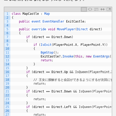
1
class
MapCastle
:
Map
2
{
3
public
event 
EventHandler 
ExitCastle
;
4
5
public
override 
void
MovePlayer
(
Direct 
direct
)
6
{
7
if
(
direct
==
Direct
.
Down
)
8
{
9
if
(
IsExit
(
PlayerPoint
.
X
,
PlayerPoint
.
Y
)
)
10
{
11
BgmStop
(
)
;
12
ExitCastle
?
.
Invoke
(
this
,
new
EventArgs
(
)
)
13
return
;
14
}
15
}
16
if
(
direct
==
Direct
.
Up
&& IsQueen(PlayerPoint.X,
17
        {
18
            // 王女に接触すると会話ができるようにするが次回にす
19
            return;
20
}
21
if
(
direct
==
Direct
.
Down
&& IsQueen(PlayerPoint.
22
        {
23
            return;
24
}
25
if
(
direct
==
Direct
.
Left
&& IsQueen(PlayerPoint.
26
        {
27
            return;