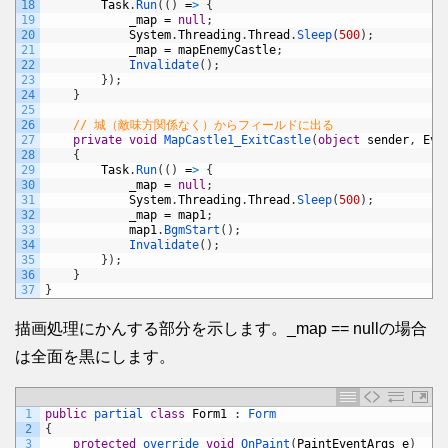
18
Task
.
Run
(
(
)
=
>
{
19
_map
=
null
;
20
System
.
Threading
.
Thread
.
Sleep
(
500
)
;
21
_map
=
mapEnemyCastle
;
22
Invalidate
(
)
;
23
}
)
;
24
}
25
26
// 城（敵味方関係なく）からフィールドに出る
27
private
void
MapCastle1_ExitCastle
(
object
sender
,
Eve
28
{
29
Task
.
Run
(
(
)
=
>
{
30
_map
=
null
;
31
System
.
Threading
.
Thread
.
Sleep
(
500
)
;
32
_map
=
map1
;
33
map1
.
BgmStart
(
)
;
34
Invalidate
(
)
;
35
}
)
;
36
}
37
}
描画処理にかんする部分を示します。_map == nullの場合
は全面を黒にします。
1
public
partial 
class
Form1
:
Form
2
{
3
protected
override 
void
OnPaint
(
PaintEventArgs
e
)