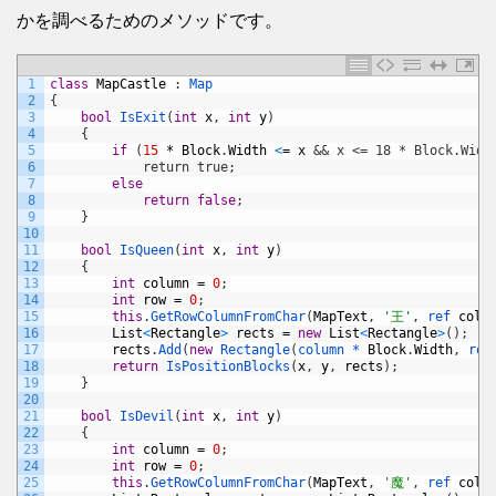
かを調べるためのメソッドです。
1
class
MapCastle
:
Map
2
{
3
bool
IsExit
(
int
x
,
int
y
)
4
{
5
if
(
15
*
Block
.
Width
<
=
x
&& x <= 18 * Block.Widt
6
            return true;
7
else
8
return
false
;
9
}
10
11
bool
IsQueen
(
int
x
,
int
y
)
12
{
13
int
column
=
0
;
14
int
row
=
0
;
15
this
.
GetRowColumnFromChar
(
MapText
,
'王'
,
ref 
colu
16
List
<
Rectangle
>
rects
=
new
List
<
Rectangle
>
(
)
;
17
rects
.
Add
(
new
Rectangle
(
column *
Block
.
Width
,
row
18
return
IsPositionBlocks
(
x
,
y
,
rects
)
;
19
}
20
21
bool
IsDevil
(
int
x
,
int
y
)
22
{
23
int
column
=
0
;
24
int
row
=
0
;
25
this
.
GetRowColumnFromChar
(
MapText
,
'魔'
,
ref 
colu