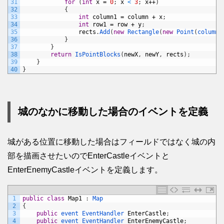
31
for
(
int
x
=
0
;
x
<
3
;
x
++
)
32
{
33
int
column1
=
column
+
x
;
34
int
row1
=
row
+
y
;
35
rects
.
Add
(
new
Rectangle
(
new
Point
(
column1
36
}
37
}
38
return
IsPointBlocks
(
newX
,
newY
,
rects
)
;
39
}
40
}
城のなかに移動した場合のイベントを定義
城がある位置に移動した場合はフィールドではなく城の内
部を描画させたいのでEnterCastleイベントと
EnterEnemyCastleイベントを定義します。
1
public
class
Map1
:
Map
2
{
3
public
event 
EventHandler 
EnterCastle
;
4
public
event 
EventHandler 
EnterEnemyCastle
;