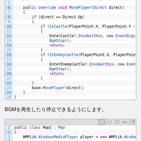
5
6
public
override 
void
MovePlayer
(
Direct 
direct
)
7
{
8
if
(
direct
==
Direct
.
Up
)
9
{
10
if
(
IsCastle
(
PlayerPoint
.
X
,
PlayerPoint
.
Y
-
4
11
{
12
EnterCastle
?
.
Invoke
(
this
,
new
EventArgs
(
)
13
BgmStop
(
)
;
14
return
;
15
}
16
if
(
IsEnenyCastle
(
PlayerPoint
.
X
,
PlayerPoint
.
17
{
18
EnterEnemyCastle
?
.
Invoke
(
this
,
new
EventA
19
BgmStop
(
)
;
20
return
;
21
}
22
}
23
base
.
MovePlayer
(
direct
)
;
24
}
25
}
BGMを再生したり停止できるようにします。
1
public
class
Map1
:
Map
2
{
3
WMPLib
.
WindowsMediaPlayer 
player
=
new
WMPLib
.
Windows