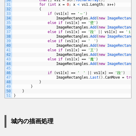
30
char
[
]
vs1
=
str
.
ToCharArray
(
)
;
31
for
(
int
x
=
0
;
x
<
vs1
.
Length
;
x
++
)
32
{
33
if
(
vs1
[
x
]
==
'～'
)
34
ImageRectangles
.
Add
(
new
ImageRectangl
35
else
if
(
vs1
[
x
]
==
'壁'
)
36
ImageRectangles
.
Add
(
new
ImageRectangl
37
else
if
(
vs1
[
x
]
==
'段'
|
|
vs1
[
x
]
==
'１'
)
38
ImageRectangles
.
Add
(
new
ImageRectangl
39
else
if
(
vs1
[
x
]
==
'　'
)
40
ImageRectangles
.
Add
(
new
ImageRectangl
41
else
if
(
vs1
[
x
]
==
'王'
)
42
ImageRectangles
.
Add
(
new
ImageRectangl
43
else
if
(
vs1
[
x
]
==
'魔'
)
44
ImageRectangles
.
Add
(
new
ImageRectangl
45
46
if
(
vs1
[
x
]
==
'　'
|
|
vs1
[
x
]
==
'段'
)
47
ImageRectangles
.
Last
(
)
.
CanMove
=
true
48
}
49
}
50
}
51
}
城内の描画処理