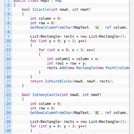
1
public
class
Map1
:
Map
2
{
3
bool
IsCastle
(
int
newX
,
int
newY
)
4
{
5
int
column
=
0
;
6
int
row
=
0
;
7
GetRowColumnFromChar
(
MapText
,
'城'
,
ref 
column
,
r
8
9
List
<
Rectangle
>
rects
=
new
List
<
Rectangle
>
(
)
;
10
for
(
int
y
=
0
;
y
<
3
;
y
++
)
11
{
12
for
(
int
x
=
0
;
x
<
3
;
x
++
)
13
{
14
int
column1
=
column
+
x
;
15
int
row1
=
row
+
y
;
16
rects
.
Add
(
new
Rectangle
(
new
Point
(
column1
17
}
18
}
19
return
IsPointBlocks
(
newX
,
newY
,
rects
)
;
20
}
21
22
bool
IsEnenyCastle
(
int
newX
,
int
newY
)
23
{
24
int
column
=
0
;
25
int
row
=
0
;
26
GetRowColumnFromChar
(
MapText
,
'魔'
,
ref 
column
,
r
27
28
List
<
Rectangle
>
rects
=
new
List
<
Rectangle
>
(
)
;
29
for
(
int
y
=
0
;
y
<
3
;
y
++
)
30
{