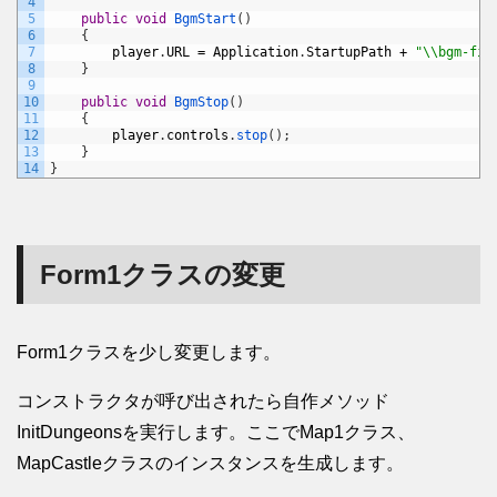
4
5
public
void
BgmStart
(
)
6
{
7
player
.
URL
=
Application
.
StartupPath
+
"\\bgm-fie
8
}
9
10
public
void
BgmStop
(
)
11
{
12
player
.
controls
.
stop
(
)
;
13
}
14
}
Form1クラスの変更
Form1クラスを少し変更します。
コンストラクタが呼び出されたら自作メソッド
InitDungeonsを実行します。ここでMap1クラス、
MapCastleクラスのインスタンスを生成します。