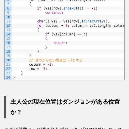
7
{
8
if
(
vs1
[
row
]
.
IndexOf
(
c
)
==
-
1
)
9
continue
;
10
11
char
[
]
vs2
=
vs1
[
row
]
.
ToCharArray
(
)
;
12
for
(
column
=
0
;
column
<
vs2
.
Length
;
column
+
13
{
14
if
(
vs2
[
column
]
==
c
)
15
{
16
return
;
17
}
18
}
19
}
20
// 見つからない場合は -1とする
21
column
=
-
1
;
22
row
=
-
1
;
23
}
24
}
主人公の現在位置はダンジョンがある位置
か？