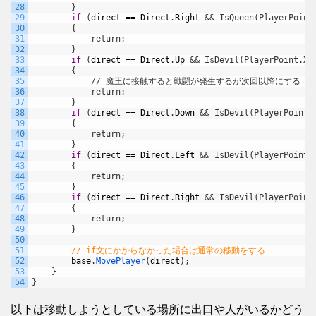
28
}
29
if
(
direct
==
Direct
.
Right
&& IsQueen(PlayerPoint
30
        {
31
            return;
32
}
33
if
(
direct
==
Direct
.
Up
&& IsDevil(PlayerPoint.X,
34
        {
35
            // 魔王に接触すると戦闘が発生するが次回以降にする
36
            return;
37
}
38
if
(
direct
==
Direct
.
Down
&& IsDevil(PlayerPoint.
39
        {
40
            return;
41
}
42
if
(
direct
==
Direct
.
Left
&& IsDevil(PlayerPoint.
43
        {
44
            return;
45
}
46
if
(
direct
==
Direct
.
Right
&& IsDevil(PlayerPoint
47
        {
48
            return;
49
}
50
51
// if文にかからなかった場合は通常の移動をする
52
base
.
MovePlayer
(
direct
)
;
53
}
54
}
以下は移動しようとしている場所に出口や人がいるかどう