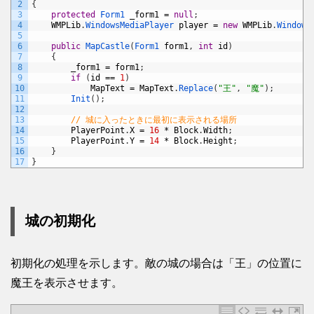
2
{
3
protected
Form1 
_form1
=
null
;
4
WMPLib
.
WindowsMediaPlayer 
player
=
new
WMPLib
.
Windows
5
6
public
MapCastle
(
Form1 
form1
,
int
id
)
7
{
8
_form1
=
form1
;
9
if
(
id
==
1
)
10
MapText
=
MapText
.
Replace
(
"王"
,
"魔"
)
;
11
Init
(
)
;
12
13
// 城に入ったときに最初に表示される場所
14
PlayerPoint
.
X
=
16
*
Block
.
Width
;
15
PlayerPoint
.
Y
=
14
*
Block
.
Height
;
16
}
17
}
城の初期化
初期化の処理を示します。敵の城の場合は「王」の位置に
魔王を表示させます。