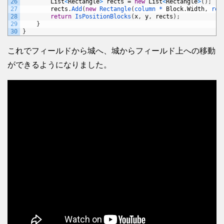
26
List
<
Rectangle
>
rects
=
new
List
<
Rectangle
>
(
)
;
27
rects
.
Add
(
new
Rectangle
(
column *
Block
.
Width
,
row
28
return
IsPositionBlocks
(
x
,
y
,
rects
)
;
29
}
30
}
これでフィールドから城へ、城からフィールド上への移動
ができるようになりました。