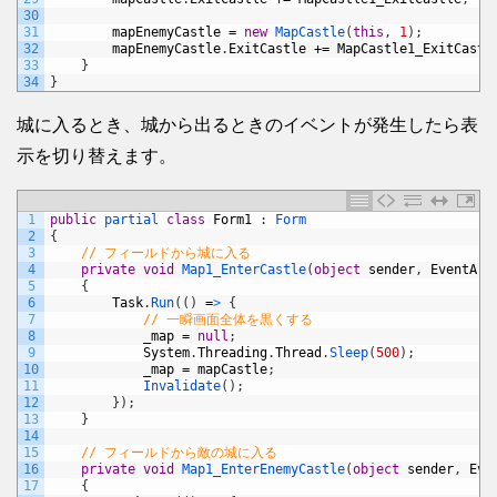
30
31
mapEnemyCastle
=
new
MapCastle
(
this
,
1
)
;
32
mapEnemyCastle
.
ExitCastle
+=
MapCastle1_ExitCastl
33
}
34
}
城に入るとき、城から出るときのイベントが発生したら表
示を切り替えます。
1
public
partial 
class
Form1
:
Form
2
{
3
// フィールドから城に入る
4
private
void
Map1_EnterCastle
(
object
sender
,
EventArg
5
{
6
Task
.
Run
(
(
)
=
>
{
7
// 一瞬画面全体を黒くする
8
_map
=
null
;
9
System
.
Threading
.
Thread
.
Sleep
(
500
)
;
10
_map
=
mapCastle
;
11
Invalidate
(
)
;
12
}
)
;
13
}
14
15
// フィールドから敵の城に入る
16
private
void
Map1_EnterEnemyCastle
(
object
sender
,
Eve
17
{