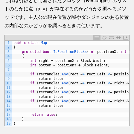
これは引数として渡されたブロック（Rectangle）のリス
トのなかに点（x, y）が存在するのかどうかを調べるメソ
ッドです。主人公の現在位置が城やダンジョンのある位置
の内部なのかどうかを調べるときに使います。
1
public
class
Map
2
{
3
protected
bool
IsPositionBlocks
(
int
positionX
,
int
po
4
{
5
int
right
=
positionX
+
Block
.
Width
;
6
int
bottom
=
positionY
+
Block
.
Height
;
7
8
if
(
rectangles
.
Any
(
rect
=
>
rect
.
Left
<
=
positionX
9
            return true;
10
if
(
rectangles
.
Any
(
rect
=
>
rect
.
Left
<
=
right
&& 
11
            return true;
12
if
(
rectangles
.
Any
(
rect
=
>
rect
.
Left
<
=
positionX
13
            return true;
14
if
(
rectangles
.
Any
(
rect
=
>
rect
.
Left
<
=
right
&& 
15
            return true;
16
17
return
false
;
18
}
19
}