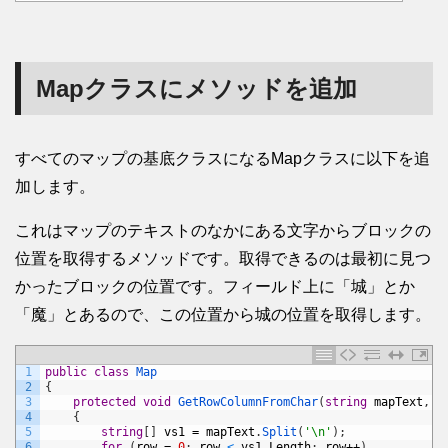
Mapクラスにメソッドを追加
すべてのマップの基底クラスになるMapクラスに以下を追
加します。
これはマップのテキストのなかにある文字からブロックの
位置を取得するメソッドです。取得できるのは最初に見つ
かったブロックの位置です。フィールド上に「城」とか
「魔」とあるので、この位置から城の位置を取得します。
1
public
class
Map
2
{
3
protected
void
GetRowColumnFromChar
(
string
mapText
,
c
4
{
5
string
[
]
vs1
=
mapText
.
Split
(
'\n'
)
;
6
for
(
row
=
0
;
row
<
vs1
.
Length
;
row
++
)