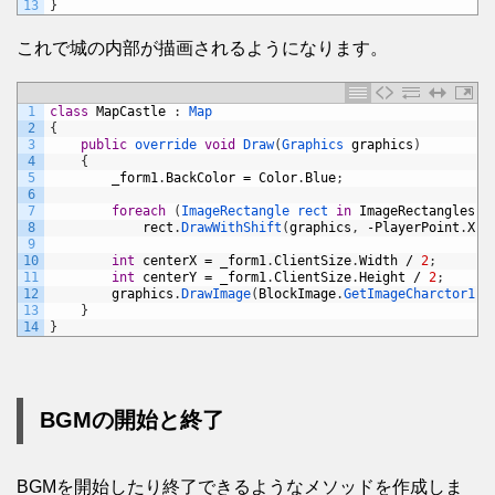
13
}
これで城の内部が描画されるようになります。
1
class
MapCastle
:
Map
2
{
3
public
override 
void
Draw
(
Graphics 
graphics
)
4
{
5
_form1
.
BackColor
=
Color
.
Blue
;
6
7
foreach
(
ImageRectangle 
rect 
in
ImageRectangles
)
8
rect
.
DrawWithShift
(
graphics
,
-
PlayerPoint
.
X
+
9
10
int
centerX
=
_form1
.
ClientSize
.
Width
/
2
;
11
int
centerY
=
_form1
.
ClientSize
.
Height
/
2
;
12
graphics
.
DrawImage
(
BlockImage
.
GetImageCharctor1
(
)
13
}
14
}
BGMの開始と終了
BGMを開始したり終了できるようなメソッドを作成しま