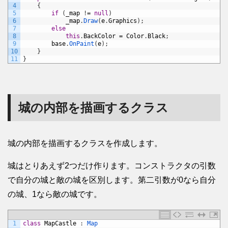
4
{
5
if
(
_map
!
=
null
)
6
_map
.
Draw
(
e
.
Graphics
)
;
7
else
8
this
.
BackColor
=
Color
.
Black
;
9
base
.
OnPaint
(
e
)
;
10
}
11
}
城の内部を描画するクラス
城の内部を描画するクラスを作成します。
城はとりあえず2つだけ作ります。コンストラクタの引数
で自分の城と敵の城を区別します。第二引数が0なら自分
の城、1なら敵の城です。
1
class
MapCastle
:
Map