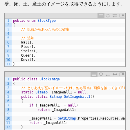
壁、床、王、魔王のイメージを取得できるようにします。
1
public
enum
BlockType
2
{
3
// 以前からあったものは省略
4
5
// 追加
6
Wall1
,
7
Floor1
,
8
Stairs1
,
9
Queen1
,
10
Devil1
,
11
}
1
public
class
BlockImage
2
{
3
// とりあえず壁のイメージだけ。他も適当に画像を拾ってきてBitm
4
static
Bitmap 
_ImageWall1
=
null
;
5
public
static
Bitmap 
GetImageWall1
(
)
6
{
7
if
(
_ImageWall1
!
=
null
)
8
return
_ImageWall1
;
9
10
_ImageWall1
=
GetBitmap
(
Properties
.
Resources
.
wall
11
return
_ImageWall1
;
12
}