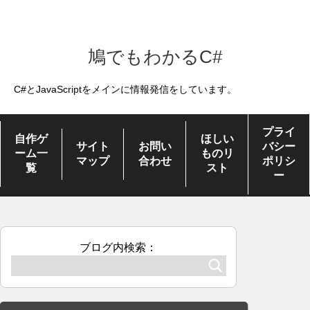
鳩でもわかるC#
C#とJavaScriptをメインに情報発信をしています。
プライ
自作ゲ
ほしい
サイト
お問い
バシー
ーム一
ものリ
マップ
合わせ
ポリシ
覧
スト
ー
ブログ内検索：