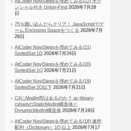
AtCoder NoviStepsを埋めてみる(22) ポテ
ンシャル付き Union-Find
2026年7月28
日
75％囲い込んだらクリア！ JavaScriptでゲ
ーム Enclosing Spaceをつくる
2026年7月
26日
AtCoder NoviStepsを埋めてみる(21)
SortedSet 1D
2026年7月24日
AtCoder NoviStepsを埋めてみる(20)
SortedSet 1Q
2026年7月21日
AtCoder NoviStepsを埋めてみる(19)
SortedSet 2Q以下
2026年7月21日
C#にModInt型はあるのか？ ac-library-
csharpのStaticModInt構造体と
DynamicModInt構造体
2026年7月19日
AtCoder NoviStepsを埋めてみる(18) 連想
配列（Dictionary）1Q 以上
2026年7月17