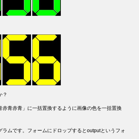
か？
青赤青赤青」に一括置換するように画像の色を一括置換
ムです。フォームにドロップするとoutputというフォ