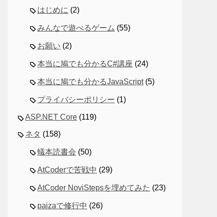
はじめに
(2)
みんなで遊べるゲーム
(55)
お願い
(2)
本当に鳩でも分かるC#講座
(24)
本当に鳩でも分かるJavaScript
(5)
プライバシーポリシー
(1)
ASP.NET Core
(119)
ネタ
(158)
蟻本読書会
(50)
AtCoderで苦戦中
(29)
AtCoder NoviStepsを埋めてみた
(23)
paizaで修行中
(26)