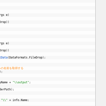
rgs
e
)
Drop
)
)
rgs
e
)
Drop
)
)
tData
(
DataFormats
.
FileDrop
)
;
ルの名前を取得する
)
;
yName
+
"\\output"
;
derPath
)
;
"\\"
+
info
.
Name
;