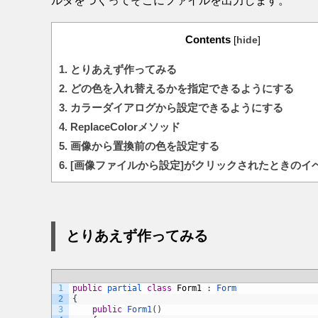
ルダをつくってそこにファイルを出力します。
Contents
[
hide
]
1.
とりあえず作ってみる
2.
どの色を入れ替えるかを指定できるようにする
3.
カラーダイアログから設定できるようにする
4.
ReplaceColorメソッド
5.
画像から置換前の色を設定する
6.
[画像ファイルから設定]がクリックされたときのイ
とりあえず作ってみる
1
public
partial 
class
Form1
:
Form
2
{
3
public
Form1
(
)