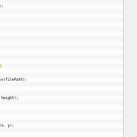
)
;
る
le
(
filePath
)
;
height
)
;
(
x
,
y
)
;