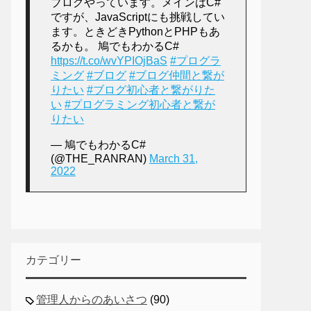
ブログやっています。メインはC#
ですが、JavaScriptにも挑戦してい
ます。ときどきPythonとPHPもあ
るかも。 鳩でもわかるC#
https://t.co/wvYPIOjBaS
#プログラ
ミング
#ブログ
#ブログ仲間と繋が
りたい
#ブログ初心者と繋がりた
い
#プログラミング初心者と繋が
りたい
— 鳩でもわかるC#
(@THE_RANRAN)
March 31,
2022
カテゴリー
管理人からのあいさつ
(90)