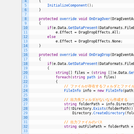
4
{
5
InitializeComponent
(
)
;
6
}
7
8
protected
override 
void
OnDragOver
(
DragEventA
9
{
10
if
(
e
.
Data
.
GetDataPresent
(
DataFormats
.
File
11
e
.
Effect
=
DragDropEffects
.
All
;
12
else
13
e
.
Effect
=
DragDropEffects
.
None
;
14
}
15
16
protected
override 
void
OnDragDrop
(
DragEventA
17
{
18
if
(
e
.
Data
.
GetDataPresent
(
DataFormats
.
File
19
{
20
string
[
]
files
=
(
string
[
]
)
e
.
Data
.
Ge
21
foreach
(
string
path 
in
files
)
22
{
23
// ファイルが存在するフォルダとファイ
24
FileInfo 
info
=
new
FileInfo
(
path
25
26
// 出力先フォルダがないなら作成する
27
string
folderPath
=
info
.
Director
28
if
(
!
Directory
.
Exists
(
folderPath
)
)
29
Directory
.
CreateDirectory
(
fol
30
31
// 出力ファイルのパス
32
string
outFilePath
=
folderPath
+
33