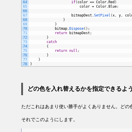
64
if
(
color
==
Color
.
Red
)
65
color
=
Color
.
Blue
;
66
67
bitmapDest
.
SetPixel
(
x
,
y
,
col
68
}
69
}
70
bitmap
.
Dispose
(
)
;
71
return
bitmapDest
;
72
}
73
catch
74
{
75
return
null
;
76
}
77
}
78
}
どの色を入れ替えるかを指定できるよ
ただこれはあまり使い勝手がよくありません。どの
それでこのようにします。