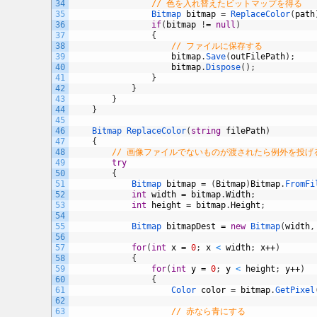
34
// 色を入れ替えたビットマップを得る
35
Bitmap 
bitmap
=
ReplaceColor
(
path
36
if
(
bitmap
!
=
null
)
37
{
38
// ファイルに保存する
39
bitmap
.
Save
(
outFilePath
)
;
40
bitmap
.
Dispose
(
)
;
41
}
42
}
43
}
44
}
45
46
Bitmap 
ReplaceColor
(
string
filePath
)
47
{
48
// 画像ファイルでないものが渡されたら例外を投げ
49
try
50
{
51
Bitmap 
bitmap
=
(
Bitmap
)
Bitmap
.
FromFi
52
int
width
=
bitmap
.
Width
;
53
int
height
=
bitmap
.
Height
;
54
55
Bitmap 
bitmapDest
=
new
Bitmap
(
width
,
56
57
for
(
int
x
=
0
;
x
<
width
;
x
++
)
58
{
59
for
(
int
y
=
0
;
y
<
height
;
y
++
)
60
{
61
Color 
color
=
bitmap
.
GetPixel
62
63
// 赤なら青にする