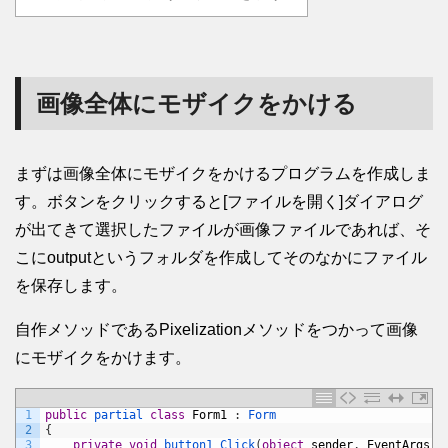
画像全体にモザイクをかける
まずは画像全体にモザイクをかけるプログラムを作成しま
す。ボタンをクリックすると[ファイルを開く]ダイアログ
が出てきて選択したファイルが画像ファイルであれば、そ
こにoutputというフォルダを作成してそのなかにファイル
を保存します。
自作メソッドであるPixelizationメソッドをつかって画像
にモザイクをかけます。
1
public
partial 
class
Form1
:
Form
2
{
3
private
void
button1_Click
(
object
sender
,
EventArgs
e