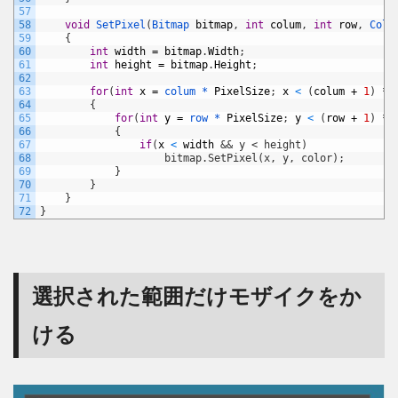
57
58
void
SetPixel
(
Bitmap 
bitmap
,
int
colum
,
int
row
,
Colo
59
{
60
int
width
=
bitmap
.
Width
;
61
int
height
=
bitmap
.
Height
;
62
63
for
(
int
x
=
colum *
PixelSize
;
x
<
(
colum
+
1
)
*
64
{
65
for
(
int
y
=
row *
PixelSize
;
y
<
(
row
+
1
)
*
66
{
67
if
(
x
<
width
&& y < height)
68
                    bitmap.SetPixel(x, y, color);
69
}
70
}
71
}
72
}
選択された範囲だけモザイクをか
ける