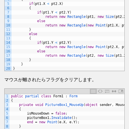
5
if
(
pt1
.
X
<
pt2
.
X
)
6
{
7
if
(
pt1
.
Y
<
pt2
.
Y
)
8
return
new
Rectangle
(
pt1
,
new
Size
(
pt2
.
X
9
else
10
return
new
Rectangle
(
new
Point
(
pt1
.
X
,
pt2
11
}
12
else
13
{
14
if
(
pt1
.
Y
<
pt2
.
Y
)
15
return
new
Rectangle
(
new
Point
(
pt2
.
X
,
pt1
16
else
17
return
new
Rectangle
(
pt2
,
new
Size
(
pt1
.
X
18
}
19
}
20
}
マウスが離されたらフラグをクリアします。
1
public
partial 
class
Form1
:
Form
2
{
3
private
void
PictureBox1_MouseUp
(
object
sender
,
MouseE
4
{
5
isMouseDown
=
false
;
6
pictureBox1
.
Invalidate
(
)
;
7
end
=
new
Point
(
e
.
X
,
e
.
Y
)
;
8
}