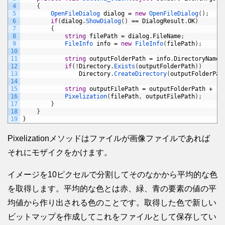
4
{
5
OpenFileDialog 
dialog
=
new
OpenFileDialog
(
)
;
6
if
(
dialog
.
ShowDialog
(
)
==
DialogResult
.
OK
)
7
{
8
string
filePath
=
dialog
.
FileName
;
9
FileInfo 
info
=
new
FileInfo
(
filePath
)
;
10
11
string
outputFolderPath
=
info
.
DirectoryName
12
if
(
!
Directory
.
Exists
(
outputFolderPath
)
)
13
Directory
.
CreateDirectory
(
outputFolderPat
14
15
string
outputFilePath
=
outputFolderPath
+
"\
16
Pixelization
(
filePath
,
outputFilePath
)
;
17
}
18
}
19
}
Pixelizationメソッドはファイルが画像ファイルであれば
それにモザイクをかけます。
イメージを10ピクセルで分割してそのなかから平均的な色
を取得します。平均的な色とは赤、緑、青の要素の値の平
均値から作り出される色のことです。取得した色で新しい
ビットマップを作成してこれをファイルとして保存してい