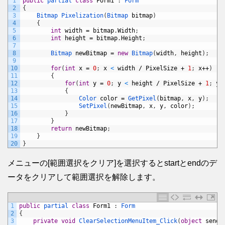
1
public
partial 
class
Form1
:
Form
2
{
3
Bitmap 
Pixelization
(
Bitmap 
bitmap
)
4
{
5
int
width
=
bitmap
.
Width
;
6
int
height
=
bitmap
.
Height
;
7
8
Bitmap 
newBitmap
=
new
Bitmap
(
width
,
height
)
;
9
10
for
(
int
x
=
0
;
x
<
width
/
PixelSize
+
1
;
x
++
)
11
{
12
for
(
int
y
=
0
;
y
<
height
/
PixelSize
+
1
;
y
+
13
{
14
Color 
color
=
GetPixel
(
bitmap
,
x
,
y
)
;
15
SetPixel
(
newBitmap
,
x
,
y
,
color
)
;
16
}
17
}
18
return
newBitmap
;
19
}
20
}
メニューの[範囲選択をクリア]を選択するとstartとendのデ
ータをクリアして範囲選択を解除します。
1
public
partial 
class
Form1
:
Form
2
{
3
private
void
ClearSelectionMenuItem_Click
(
object
sende