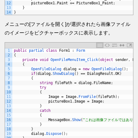
12
pictureBox1
.
Paint
+=
PictureBox1_Paint
;
13
}
14
}
メニューの[ファイルを開く]が選択されたら画像ファイル
のイメージをピクチャーボックスに表示します。
1
public
partial 
class
Form1
:
Form
2
{
3
private
void
OpenFileMenuItem_Click
(
object
sender
,
Ev
4
{
5
OpenFileDialog 
dialog
=
new
OpenFileDialog
(
)
;
6
if
(
dialog
.
ShowDialog
(
)
==
DialogResult
.
OK
)
7
{
8
string
filePath
=
dialog
.
FileName
;
9
try
10
{
11
Image
=
Image
.
FromFile
(
filePath
)
;
12
pictureBox1
.
Image
=
Image
;
13
}
14
catch
15
{
16
MessageBox
.
Show
(
"これは画像ファイルではありま
17
}
18
}
19
dialog
.
Dispose
(
)
;