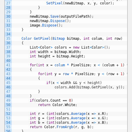
27
SetPixel
(
newBitmap
,
x
,
y
,
color
)
;
28
}
29
}
30
newBitmap
.
Save
(
outputFilePath
)
;
31
newBitmap
.
Dispose
(
)
;
32
image
.
Dispose
(
)
;
33
}
34
35
Color 
GetPixel
(
Bitmap 
bitmap
,
int
colum
,
int
row
)
36
{
37
List
<
Color
>
colors
=
new
List
<
Color
>
(
)
;
38
int
width
=
bitmap
.
Width
;
39
int
height
=
bitmap
.
Height
;
40
41
for
(
int
x
=
colum *
PixelSize
;
x
<
(
colum
+
1
)
*
42
{
43
for
(
int
y
=
row *
PixelSize
;
y
<
(
row
+
1
)
*
44
{
45
if
(
x
<
width
&& y < height)
46
                    colors.Add(bitmap.GetPixel(x, y));
47
}
48
}
49
if
(
colors
.
Count
==
0
)
50
return
Color
.
White
;
51
52
int
r
=
(
int
)
colors
.
Average
(
x
=
>
x
.
R
)
;
53
int
g
=
(
int
)
colors
.
Average
(
x
=
>
x
.
G
)
;
54
int
b
=
(
int
)
colors
.
Average
(
x
=
>
x
.
B
)
;
55
return
Color
.
FromArgb
(
r
,
g
,
b
)
;
56
}