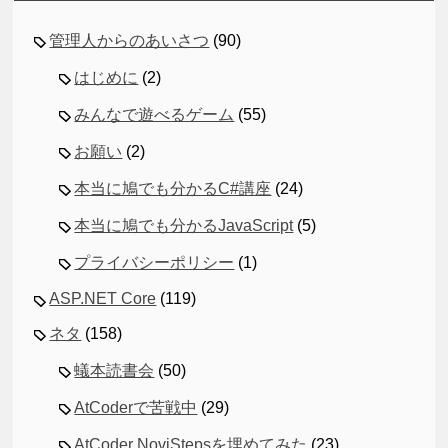
管理人からのあいさつ
(90)
はじめに
(2)
みんなで遊べるゲーム
(55)
お願い
(2)
本当に鳩でも分かるC#講座
(24)
本当に鳩でも分かるJavaScript
(5)
プライバシーポリシー
(1)
ASP.NET Core
(119)
ネタ
(158)
蟻本読書会
(50)
AtCoderで苦戦中
(29)
AtCoder NoviStepsを埋めてみた
(23)