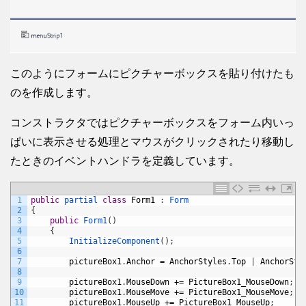
このようにフォームにピクチャーボックスを貼り付けたも
のを作成します。
コンストラクタではピクチャーボックスをフォーム内いっ
ぱいに表示させる処理とマウスがクリックされたり移動し
たときのイベントハンドラを定義しています。
1
public
partial 
class
Form1
:
Form
2
{
3
public
Form1
(
)
4
{
5
InitializeComponent
(
)
;
6
7
pictureBox1
.
Anchor
=
AnchorStyles
.
Top
|
AnchorSty
8
9
pictureBox1
.
MouseDown
+=
PictureBox1_MouseDown
;
10
pictureBox1
.
MouseMove
+=
PictureBox1_MouseMove
;
11
pictureBox1
.
MouseUp
+=
PictureBox1_MouseUp
;