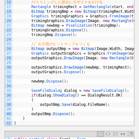
16
//トリミングした部分にモザイクをかける
17
Rectangle 
trimingRect
=
GetRectangle
(
start
,
end
)
;
18
Bitmap 
trimingBmp
=
new
Bitmap
(
trimingRect
.
Width
,
19
Graphics 
trimingGraphics
=
Graphics
.
FromImage
(
tri
20
trimingGraphics
.
DrawImage
(
Image
,
new
Rectangle
(
0
,
21
Bitmap 
newbmp
=
Pixelization
(
trimingBmp
)
;
22
trimingGraphics
.
Dispose
(
)
;
23
trimingBmp
.
Dispose
(
)
;
24
25
// 出力用のビットマップをつくる
26
Bitmap 
outputBmp
=
new
Bitmap
(
Image
.
Width
,
Image
.
27
Graphics 
outputGraphics
=
Graphics
.
FromImage
(
outp
28
outputGraphics
.
DrawImage
(
Image
,
new
Rectangle
(
0
,
29
30
outputGraphics
.
DrawImage
(
newbmp
,
trimingRect
)
;
31
outputGraphics
.
Dispose
(
)
;
32
33
newbmp
.
Dispose
(
)
;
34
35
SaveFileDialog 
dialog
=
new
SaveFileDialog
(
)
;
36
if
(
dialog
.
ShowDialog
(
)
==
DialogResult
.
OK
)
37
{
38
outputBmp
.
Save
(
dialog
.
FileName
)
;
39
}
40
outputBmp
.
Dispose
(
)
;
41
}
42
}