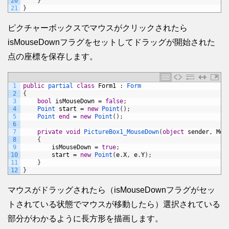
20
}
21
}
ピクチャーボックスでマウスがクリックされたら
isMouseDownフラグをセットしてドラッグが開始された
点の座標を保存します。
1
public
partial 
class
Form1
:
Form
2
{
3
bool
isMouseDown
=
false
;
4
Point 
start
=
new
Point
(
)
;
5
Point 
end
=
new
Point
(
)
;
6
7
private
void
PictureBox1_MouseDown
(
object
sender
,
Mou
8
{
9
isMouseDown
=
true
;
10
start
=
new
Point
(
e
.
X
,
e
.
Y
)
;
11
}
12
}
マウスがドラッグされたら（isMouseDownフラグがセッ
トされている状態でマウスが移動したら）選択されている
部分がわかるように長方形を描画します。