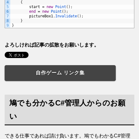
4
{
5
start
=
new
Point
(
)
;
6
end
=
new
Point
(
)
;
7
pictureBox1
.
Invalidate
(
)
;
8
}
9
}
よろしければ記事の拡散をお願いします。
自作ゲーム リンク集
鳩でも分かるC#管理人からのお願
い
できる仕事であれば請け負います。鳩でもわかるC#管理