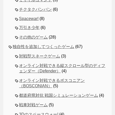
チクタクバンバン
(6)
Spacewar!
(8)
万引き少年
(6)
その他のゲーム
(28)
独自性を追加してつくったゲーム
(67)
対戦型スネークゲーム
(3)
オンライン対戦できる縦スクロール型のディフ
ェンダー（Defender）
(4)
オンライン対戦できるボスコニアン
（BOSCONIAN）
(5)
都道府県対抗 戦国シミュレーションゲーム
(4)
戦車対戦ゲーム
(5)
3Dのスペースウォー!
(4)