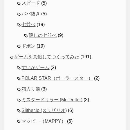
スピード
(5)
ババ抜き
(5)
七並べ
(19)
殺しの七並べ
(9)
ドボン
(19)
ゲームを真似してつくってみた
(191)
すいかゲーム
(2)
POLAR STAR（ポーラースター）
(2)
箱入り娘
(3)
ミスタードリラー (Mr. Driller)
(3)
Slither.io (スリザリオ)
(6)
マッピー（MAPPY）
(5)