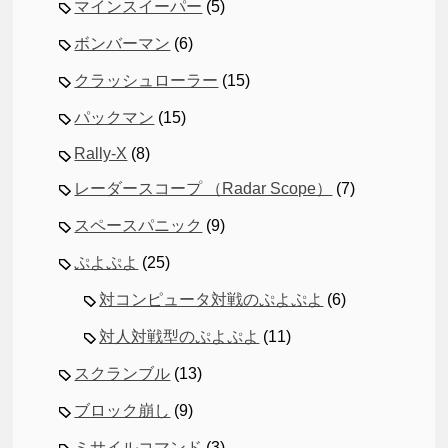
マインスイーパー
(5)
ボンバーマン
(6)
クラッシュローラー
(15)
パックマン
(15)
Rally-X
(8)
レーダースコープ （Radar Scope）
(7)
スペースパニック
(9)
ぷよぷよ
(25)
対コンピュータ対戦のぷよぷよ
(6)
対人対戦型のぷよぷよ
(11)
スクランブル
(13)
ブロック崩し
(9)
ミサイルコマンド
(3)