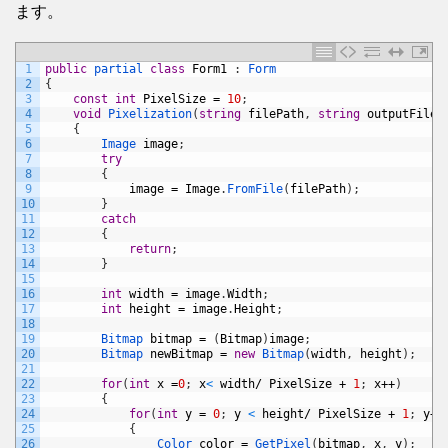
ます。
1
public
partial 
class
Form1
:
Form
2
{
3
const
int
PixelSize
=
10
;
4
void
Pixelization
(
string
filePath
,
string
outputFileP
5
{
6
Image 
image
;
7
try
8
{
9
image
=
Image
.
FromFile
(
filePath
)
;
10
}
11
catch
12
{
13
return
;
14
}
15
16
int
width
=
image
.
Width
;
17
int
height
=
image
.
Height
;
18
19
Bitmap 
bitmap
=
(
Bitmap
)
image
;
20
Bitmap 
newBitmap
=
new
Bitmap
(
width
,
height
)
;
21
22
for
(
int
x
=
0
;
x
<
width
/
PixelSize
+
1
;
x
++
)
23
{
24
for
(
int
y
=
0
;
y
<
height
/
PixelSize
+
1
;
y
++
25
{
26
Color 
color
=
GetPixel
(
bitmap
,
x
,
y
)
;