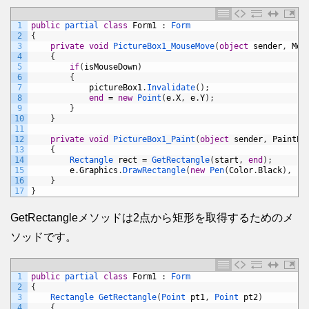
1
public
partial 
class
Form1
:
Form
2
{
3
private
void
PictureBox1_MouseMove
(
object
sender
,
Mou
4
{
5
if
(
isMouseDown
)
6
{
7
pictureBox1
.
Invalidate
(
)
;
8
end
=
new
Point
(
e
.
X
,
e
.
Y
)
;
9
}
10
}
11
12
private
void
PictureBox1_Paint
(
object
sender
,
PaintEv
13
{
14
Rectangle 
rect
=
GetRectangle
(
start
,
end
)
;
15
e
.
Graphics
.
DrawRectangle
(
new
Pen
(
Color
.
Black
)
,
re
16
}
17
}
GetRectangleメソッドは2点から矩形を取得するためのメ
ソッドです。
1
public
partial 
class
Form1
:
Form
2
{
3
Rectangle 
GetRectangle
(
Point 
pt1
,
Point 
pt2
)
4
{