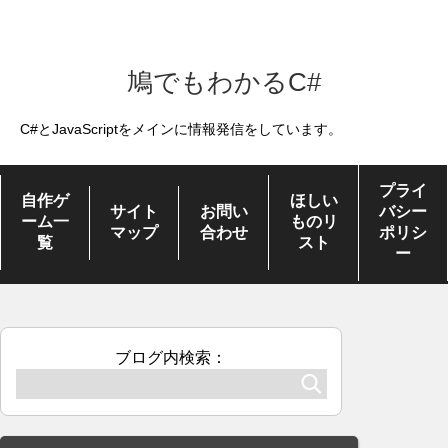
鳩でもわかるC#
C#とJavaScriptをメインに情報発信をしています。
プライ
自作ゲ
ほしい
サイト
お問い
バシー
ーム一
ものリ
マップ
合わせ
ポリシ
覧
スト
ー
ブログ内検索：