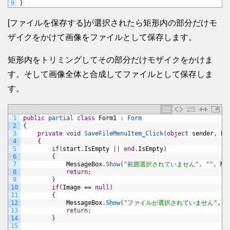
9
}
[ファイルを保存する]が選択されたら矩形内の部分だけモ
ザイクをかけて画像をファイルとして保存します。
矩形内をトリミングしてその部分だけモザイクをかけま
す。そして画像全体と合成してファイルとして保存しま
す。
1
public
partial 
class
Form1
:
Form
2
{
3
private
void
SaveFileMenuItem_Click
(
object
sender
,
Ev
4
{
5
if
(
start
.
IsEmpty
|
|
end
.
IsEmpty
)
6
{
7
MessageBox
.
Show
(
"範囲選択されていません"
,
""
,
Me
8
return
;
9
}
10
if
(
Image
==
null
)
11
{
12
MessageBox
.
Show
(
"ファイルが選択されていません"
,
"
13
return
;
14
}
15