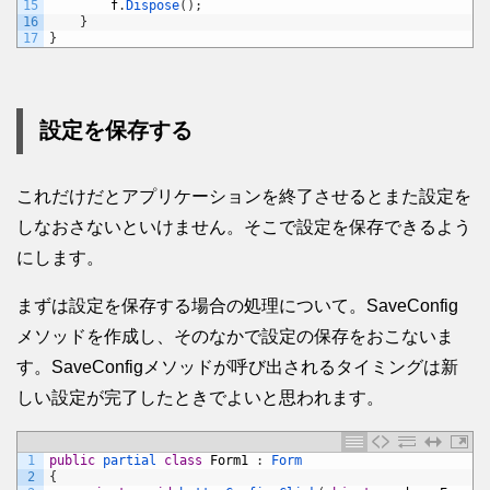
15
f
.
Dispose
(
)
;
16
}
17
}
設定を保存する
これだけだとアプリケーションを終了させるとまた設定を
しなおさないといけません。そこで設定を保存できるよう
にします。
まずは設定を保存する場合の処理について。SaveConfig
メソッドを作成し、そのなかで設定の保存をおこないま
す。SaveConfigメソッドが呼び出されるタイミングは新
しい設定が完了したときでよいと思われます。
1
public
partial 
class
Form1
:
Form
2
{