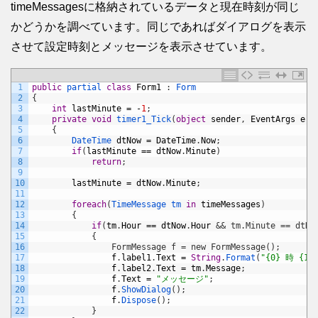
timeMessagesに格納されているデータと現在時刻が同じ
かどうかを調べています。同じであればダイアログを表示
させて設定時刻とメッセージを表示させています。
1
public
partial 
class
Form1
:
Form
2
{
3
int
lastMinute
=
-
1
;
4
private
void
timer1_Tick
(
object
sender
,
EventArgs
e
)
5
{
6
DateTime 
dtNow
=
DateTime
.
Now
;
7
if
(
lastMinute
==
dtNow
.
Minute
)
8
return
;
9
10
lastMinute
=
dtNow
.
Minute
;
11
12
foreach
(
TimeMessage 
tm 
in
timeMessages
)
13
{
14
if
(
tm
.
Hour
==
dtNow
.
Hour
&& tm.Minute == dtNo
15
            {
16
                FormMessage f = new FormMessage();
17
f
.
label1
.
Text
=
String
.
Format
(
"{0} 時 {1
18
f
.
label2
.
Text
=
tm
.
Message
;
19
f
.
Text
=
"メッセージ"
;
20
f
.
ShowDialog
(
)
;
21
f
.
Dispose
(
)
;
22
}