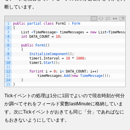
断しています。
1
public
partial 
class
Form1
:
Form
2
{
3
List
<
TimeMessage
>
timeMessages
=
new
List
<
TimeMessag
4
int
DATA_COUNT
=
10
;
5
6
public
Form1
(
)
7
{
8
InitializeComponent
(
)
;
9
timer1
.
Interval
=
10
*
1000
;
10
timer1
.
Start
(
)
;
11
12
for
(
int
i
=
0
;
i
<
DATA_COUNT
;
i
++
)
13
timeMessages
.
Add
(
new
TimeMessage
(
)
)
;
14
}
15
}
Tickイベントの処理は1分に1回でよいので現在時刻が何分
か調べてそれをフィールド変数lastMinuteに格納していま
す。次にTickイベントがおきても同じ「分」であればなに
もおきないようにしています。