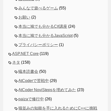
みんなで遊べるゲーム
(55)
お願い
(2)
本当に鳩でも分かるC#講座
(24)
本当に鳩でも分かるJavaScript
(5)
プライバシーポリシー
(1)
ASP.NET Core
(119)
ネタ
(158)
蟻本読書会
(50)
AtCoderで苦戦中
(29)
AtCoder NoviStepsを埋めてみた
(23)
paizaで修行中
(26)
猫並みの知能を手に入れるためにC++に挑戦