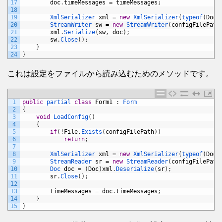
17
doc
.
timeMessages
=
timeMessages
;
18
19
XmlSerializer 
xml
=
new
XmlSerializer
(
typeof
(
Doc
)
20
StreamWriter 
sw
=
new
StreamWriter
(
configFilePath
21
xml
.
Serialize
(
sw
,
doc
)
;
22
sw
.
Close
(
)
;
23
}
24
}
これは設定をファイルから読み込むためのメソッドです。
1
public
partial 
class
Form1
:
Form
2
{
3
void
LoadConfig
(
)
4
{
5
if
(
!
File
.
Exists
(
configFilePath
)
)
6
return
;
7
8
XmlSerializer 
xml
=
new
XmlSerializer
(
typeof
(
Doc
)
9
StreamReader 
sr
=
new
StreamReader
(
configFilePath
10
Doc 
doc
=
(
Doc
)
xml
.
Deserialize
(
sr
)
;
11
sr
.
Close
(
)
;
12
13
timeMessages
=
doc
.
timeMessages
;
14
}
15
}