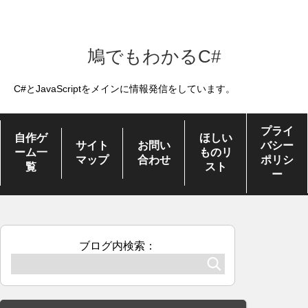
鳩でもわかるC#
C#とJavaScriptをメインに情報発信をしています。
プライ
自作ゲ
ほしい
サイト
お問い
バシー
ーム一
ものリ
マップ
合わせ
ポリシ
覧
スト
ー
ブログ内検索：