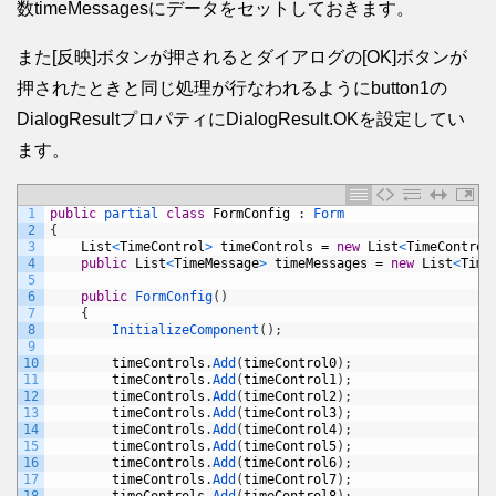
数timeMessagesにデータをセットしておきます。
また[反映]ボタンが押されるとダイアログの[OK]ボタンが
押されたときと同じ処理が行なわれるようにbutton1の
DialogResultプロパティにDialogResult.OKを設定してい
ます。
1
public
partial 
class
FormConfig
:
Form
2
{
3
List
<
TimeControl
>
timeControls
=
new
List
<
TimeControl
4
public
List
<
TimeMessage
>
timeMessages
=
new
List
<
Time
5
6
public
FormConfig
(
)
7
{
8
InitializeComponent
(
)
;
9
10
timeControls
.
Add
(
timeControl0
)
;
11
timeControls
.
Add
(
timeControl1
)
;
12
timeControls
.
Add
(
timeControl2
)
;
13
timeControls
.
Add
(
timeControl3
)
;
14
timeControls
.
Add
(
timeControl4
)
;
15
timeControls
.
Add
(
timeControl5
)
;
16
timeControls
.
Add
(
timeControl6
)
;
17
timeControls
.
Add
(
timeControl7
)
;