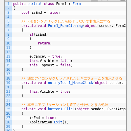
1
public
partial 
class
Form1
:
Form
2
{
3
bool
isEnd
=
false
;
4
5
// ×ボタンをクリックしたら終了しないで非表示にする
6
private
void
Form1_FormClosing
(
object
sender
,
FormClo
7
{
8
if
(
isEnd
)
9
{
10
return
;
11
}
12
13
e
.
Cancel
=
true
;
14
this
.
Visible
=
false
;
15
this
.
TopMost
=
false
;
16
}
17
18
// 通知アイコンがクリックされたときにフォームを表示させる
19
private
void
notifyIcon1_MouseClick
(
object
sender
,
Mo
20
{
21
this
.
Visible
=
true
;
22
}
23
24
// 本当にアプリケーションを終了させたいときの処理
25
private
void
button1_Click
(
object
sender
,
EventArgs
e
26
{
27
isEnd
=
true
;
28
Application
.
Exit
(
)
;
29
}