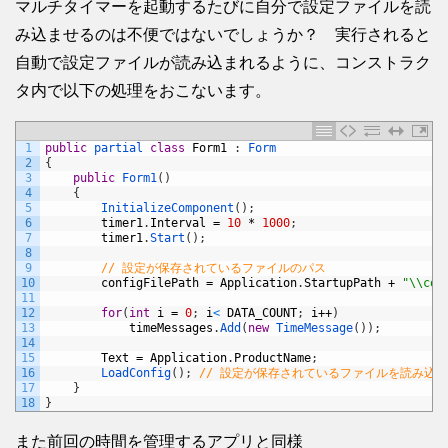
マルチタイマーを起動するたびに自分で設定ファイルを読
み込ませるのは不便ではないでしょうか？ 実行されると
自動で設定ファイルが読み込まれるように、コンストラク
タ内で以下の処理をおこないます。
1
public
partial 
class
Form1
:
Form
2
{
3
public
Form1
(
)
4
{
5
InitializeComponent
(
)
;
6
timer1
.
Interval
=
10
*
1000
;
7
timer1
.
Start
(
)
;
8
9
// 設定が保存されているファイルのパス
10
configFilePath
=
Application
.
StartupPath
+
"\\con
11
12
for
(
int
i
=
0
;
i
<
DATA_COUNT
;
i
++
)
13
timeMessages
.
Add
(
new
TimeMessage
(
)
)
;
14
15
Text
=
Application
.
ProductName
;
16
LoadConfig
(
)
;
// 設定が保存されているファイルを読み込む
17
}
18
}
また前回の時間を管理するアプリと同様