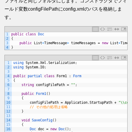
ファイルと同じフォルダにします。コンストラクタでフィ
ールド変数configFilePathにconfig.xmlのパスを格納しま
す。
1
public
class
Doc
2
{
3
public
List
<
TimeMessage
>
timeMessages
=
new
List
<
TimeM
4
}
1
using 
System
.
Xml
.
Serialization
;
2
using 
System
.
IO
;
3
4
public
partial 
class
Form1
:
Form
5
{
6
string
configFilePath
=
""
;
7
8
public
Form1
(
)
9
{
10
configFilePath
=
Application
.
StartupPath
+
"\\con
11
// その他の処理は省略
12
}
13
14
void
SaveConfig
(
)
15
{
16
Doc 
doc
=
new
Doc
(
)
;