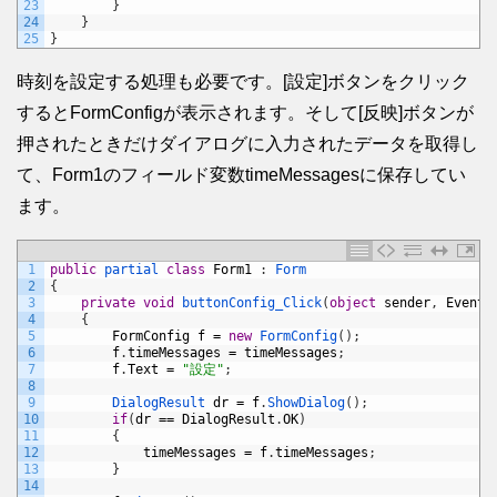
23
}
24
}
25
}
時刻を設定する処理も必要です。[設定]ボタンをクリック
するとFormConfigが表示されます。そして[反映]ボタンが
押されたときだけダイアログに入力されたデータを取得し
て、Form1のフィールド変数timeMessagesに保存してい
ます。
1
public
partial 
class
Form1
:
Form
2
{
3
private
void
buttonConfig_Click
(
object
sender
,
EventA
4
{
5
FormConfig
f
=
new
FormConfig
(
)
;
6
f
.
timeMessages
=
timeMessages
;
7
f
.
Text
=
"設定"
;
8
9
DialogResult 
dr
=
f
.
ShowDialog
(
)
;
10
if
(
dr
==
DialogResult
.
OK
)
11
{
12
timeMessages
=
f
.
timeMessages
;
13
}
14