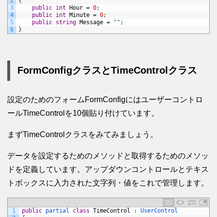
2
{
3
public
int
Hour
=
0
;
4
public
int
Minute
=
0
;
5
public
string
Message
=
""
;
6
}
FormConfigクラスとTimeControlクラス
設定のためのフォームFormConfigにはユーザーコントロ
ールTimeControlを10個貼り付けています。
まずTimeControlクラスをみてみましょう。
データを設定するためのメソッドと取得するためのメソッ
ドを定義しています。アップダウンコントロールとテキス
トボックスに入力された文字列・値をこれで管理します。
1
public
partial 
class
TimeControl
:
UserControl