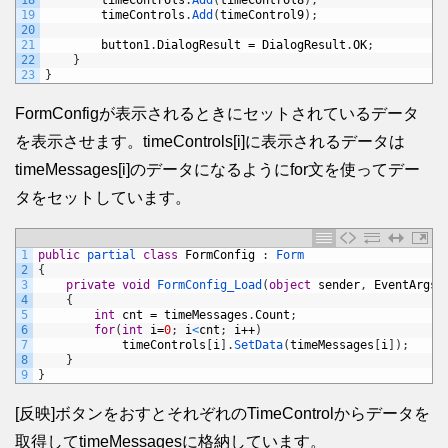
18
timeControls
.
Add
(
timeControl8
)
;
19
timeControls
.
Add
(
timeControl9
)
;
20
21
button1
.
DialogResult
=
DialogResult
.
OK
;
22
}
23
}
FormConfigが表示されるときにセットされているデータ
を表示させます。timeControls[i]に表示されるデータは
timeMessages[i]のデータになるようにfor文を使ってデー
タをセットしています。
1
public
partial 
class
FormConfig
:
Form
2
{
3
private
void
FormConfig_Load
(
object
sender
,
EventArgs
4
{
5
int
cnt
=
timeMessages
.
Count
;
6
for
(
int
i
=
0
;
i
<
cnt
;
i
++
)
7
timeControls
[
i
]
.
SetData
(
timeMessages
[
i
]
)
;
8
}
9
}
[反映]ボタンをおすとそれぞれのTimeControlからデータを
取得してtimeMessagesに格納しています。