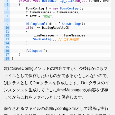
3
private
void
buttonConfig_Click
(
object
sender
,
EventA
4
{
5
FormConfig
f
=
new
FormConfig
(
)
;
6
f
.
timeMessages
=
timeMessages
;
7
f
.
Text
=
"設定"
;
8
9
DialogResult 
dr
=
f
.
ShowDialog
(
)
;
10
if
(
dr
==
DialogResult
.
OK
)
11
{
12
timeMessages
=
f
.
timeMessages
;
13
SaveConfig
(
)
;
// これを追加
14
}
15
16
f
.
Dispose
(
)
;
17
}
18
}
次にSaveConfigメソッドの内容ですが、今後ほかにもフ
ァイルとして保存したいものができるかもしれないので、
別クラスとしてDocクラスを作成します。Docクラスのイ
ンスタンスを生成してそこにtimeMessagesの内容を保存
してからこれをファイルとして保存します。
保存されるファイルの名前はconfig.xmlとして場所は実行