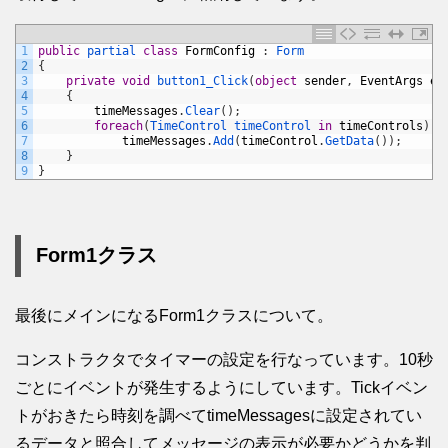
1
public
partial 
class
FormConfig
:
Form
2
{
3
private
void
button1_Click
(
object
sender
,
EventArgs
e
)
4
{
5
timeMessages
.
Clear
(
)
;
6
foreach
(
TimeControl 
timeControl 
in
timeControls
)
7
timeMessages
.
Add
(
timeControl
.
GetData
(
)
)
;
8
}
9
}
Form1クラス
最後にメインになるForm1クラスについて。
コンストラクタでタイマーの設定を行なっています。10秒
ごとにイベントが発生するようにしています。Tickイベン
トがおきたら時刻を調べてtimeMessagesに設定されてい
るデータと照合してメッセージの表示が必要かどうかを判