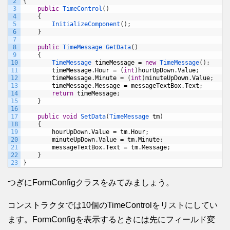
2
{
3
public
TimeControl
(
)
4
{
5
InitializeComponent
(
)
;
6
}
7
8
public
TimeMessage 
GetData
(
)
9
{
10
TimeMessage 
timeMessage
=
new
TimeMessage
(
)
;
11
timeMessage
.
Hour
=
(
int
)
hourUpDown
.
Value
;
12
timeMessage
.
Minute
=
(
int
)
minuteUpDown
.
Value
;
13
timeMessage
.
Message
=
messageTextBox
.
Text
;
14
return
timeMessage
;
15
}
16
17
public
void
SetData
(
TimeMessage 
tm
)
18
{
19
hourUpDown
.
Value
=
tm
.
Hour
;
20
minuteUpDown
.
Value
=
tm
.
Minute
;
21
messageTextBox
.
Text
=
tm
.
Message
;
22
}
23
}
つぎにFormConfigクラスをみてみましょう。
コンストラクタでは10個のTimeControlをリストにしてい
ます。FormConfigを表示するときには先にフィールド変