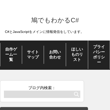
鳩でもわかるC#
C#とJavaScriptをメインに情報発信をしています。
プライ
自作ゲ
ほしい
サイト
お問い
バシー
ーム一
ものリ
マップ
合わせ
ポリシ
覧
スト
ー
ブログ内検索：