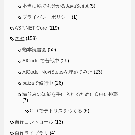
本当に鳩でも分かるJavaScript
(5)
プライバシーポリシー
(1)
ASP.NET Core
(119)
ネタ
(158)
蟻本読書会
(50)
AtCoderで苦戦中
(29)
AtCoder NoviStepsを埋めてみた
(23)
paizaで修行中
(26)
猫並みの知能を手に入れるためにC++に挑戦
(7)
C++でテトリスをつくる
(6)
自作コントロール
(13)
自作ライブラリ
(4)