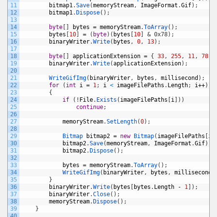
11
bitmap1
.
Save
(
memoryStream
,
ImageFormat
.
Gif
)
;
12
bitmap1
.
Dispose
(
)
;
13
14
byte
[
]
bytes
=
memoryStream
.
ToArray
(
)
;
15
bytes
[
10
]
=
(
byte
)
(
bytes
[
10
]
& 0x78);
16
binaryWriter
.
Write
(
bytes
,
0
,
13
)
;
17
18
byte
[
]
applicationExtension
=
{
33
,
255
,
11
,
78
,
19
binaryWriter
.
Write
(
applicationExtension
)
;
20
21
WriteGifImg
(
binaryWriter
,
bytes
,
millisecond
)
;
22
for
(
int
i
=
1
;
i
<
imageFilePaths
.
Length
;
i
++
)
23
{
24
if
(
!
File
.
Exists
(
imageFilePaths
[
i
]
)
)
25
continue
;
26
27
memoryStream
.
SetLength
(
0
)
;
28
29
Bitmap 
bitmap2
=
new
Bitmap
(
imageFilePaths
[
i
]
30
bitmap2
.
Save
(
memoryStream
,
ImageFormat
.
Gif
)
;
31
bitmap2
.
Dispose
(
)
;
32
33
bytes
=
memoryStream
.
ToArray
(
)
;
34
WriteGifImg
(
binaryWriter
,
bytes
,
millisecond
)
35
}
36
binaryWriter
.
Write
(
bytes
[
bytes
.
Length
-
1
]
)
;
37
binaryWriter
.
Close
(
)
;
38
memoryStream
.
Dispose
(
)
;
39
}
40