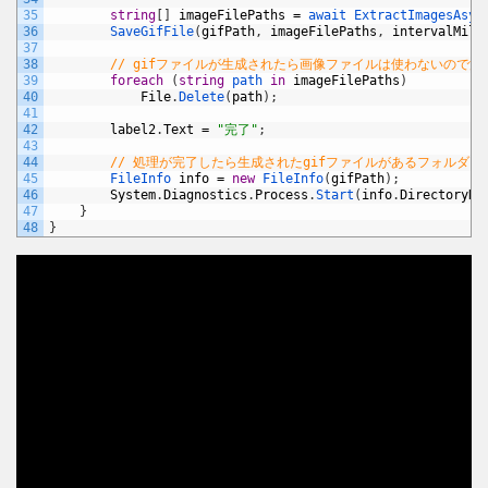
35
string
[
]
imageFilePaths
=
await 
ExtractImagesAsyn
36
SaveGifFile
(
gifPath
,
imageFilePaths
,
intervalMili
37
38
// gifファイルが生成されたら画像ファイルは使わないので消
39
foreach
(
string
path 
in
imageFilePaths
)
40
File
.
Delete
(
path
)
;
41
42
label2
.
Text
=
"完了"
;
43
44
// 処理が完了したら生成されたgifファイルがあるフォルダを
45
FileInfo 
info
=
new
FileInfo
(
gifPath
)
;
46
System
.
Diagnostics
.
Process
.
Start
(
info
.
DirectoryNa
47
}
48
}