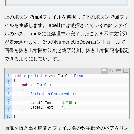
上のボタンでmp4ファイルを選択して下のボタンでgifファ
イルを生成します。label1には選択されているmp4ファイ
ルのパス、label2には処理中か完了したことを示す文字列
が表示されます。3つのNumericUpDownコントロールで
画像を抜き出す開始時刻と終了時刻、抜き出す間隔を指定
できるようにしています。
1
public
partial 
class
Form1
:
Form
2
{
3
public
Form1
(
)
4
{
5
InitializeComponent
(
)
;
6
7
label1
.
Text
=
"未選択"
;
8
label2
.
Text
=
""
;
9
}
10
}
画像を抜き出す時間とファイル名の数字部分のペアをリス