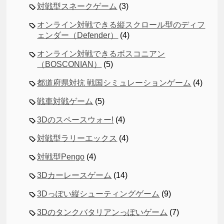
対戦型スネークゲーム
(3)
オンライン対戦できる縦スクロール型のディフ
ェンダー（Defender）
(4)
オンライン対戦できるボスコニアン
（BOSCONIAN）
(5)
都道府県対抗 戦国シミュレーションゲーム
(4)
戦車対戦ゲーム
(5)
3Dのスペースウォー!
(4)
対戦型ラリーエックス
(4)
対戦型Pengo
(4)
3Dカーレースゲーム
(14)
3Dっぽい縦シューティングゲーム
(9)
3Dのタンクバタリアンっぽいゲーム
(7)