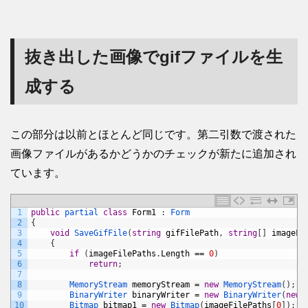
抜き出した画像でgifファイルを生
成する
この部分は以前とほとんど同じです。第二引数で渡された
画像ファイルがあるかどうかのチェックが新たに追加され
ています。
1
public
partial 
class
Form1
:
Form
2
{
3
void
SaveGifFile
(
string
gifFilePath
,
string
[
]
imageFi
4
{
5
if
(
imageFilePaths
.
Length
==
0
)
6
return
;
7
8
MemoryStream 
memoryStream
=
new
MemoryStream
(
)
;
9
BinaryWriter 
binaryWriter
=
new
BinaryWriter
(
new
10
Bitmap 
bitmap1
=
new
Bitmap
(
imageFilePaths
[
0
]
)
;