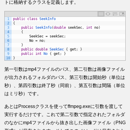
トに格納するクラスを定義します。
1
public
class
SeekInfo
2
{
3
public
SeekInfo
(
double
seekSec
,
int
no
)
4
{
5
SeekSec
=
seekSec
;
6
No
=
no
;
7
}
8
public
double
SeekSec
{
get
;
}
9
public
int
No
{
get
;
}
10
}
第一引数はmp4ファイルのパス、第二引数は画像ファイル
が出力されるフォルダのパス、第三引数は開始秒（単位は
秒）、第四引数は終了秒（同前）、第五引数は間隔（単位
はミリ秒）です。
あとはProcessクラスを使ってffmpeg.exeに引数を渡して
実行するだけです。これで第二引数で指定されたフォルダ
のなかにmp4ファイルから抜き出した画像ファイル（PNG