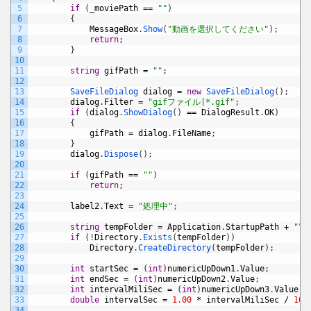
5
if
(
_moviePath
==
""
)
6
{
7
MessageBox
.
Show
(
"動画を選択してください"
)
;
8
return
;
9
}
10
11
string
gifPath
=
""
;
12
13
SaveFileDialog 
dialog
=
new
SaveFileDialog
(
)
;
14
dialog
.
Filter
=
"gifファイル|*.gif"
;
15
if
(
dialog
.
ShowDialog
(
)
==
DialogResult
.
OK
)
16
{
17
gifPath
=
dialog
.
FileName
;
18
}
19
dialog
.
Dispose
(
)
;
20
21
if
(
gifPath
==
""
)
22
return
;
23
24
label2
.
Text
=
"処理中"
;
25
26
string
tempFolder
=
Application
.
StartupPath
+
"\\
27
if
(
!
Directory
.
Exists
(
tempFolder
)
)
28
Directory
.
CreateDirectory
(
tempFolder
)
;
29
30
int
startSec
=
(
int
)
numericUpDown1
.
Value
;
31
int
endSec
=
(
int
)
numericUpDown2
.
Value
;
32
int
intervalMiliSec
=
(
int
)
numericUpDown3
.
Value
;
33
double
intervalSec
=
1.00
*
intervalMiliSec
/
100
34