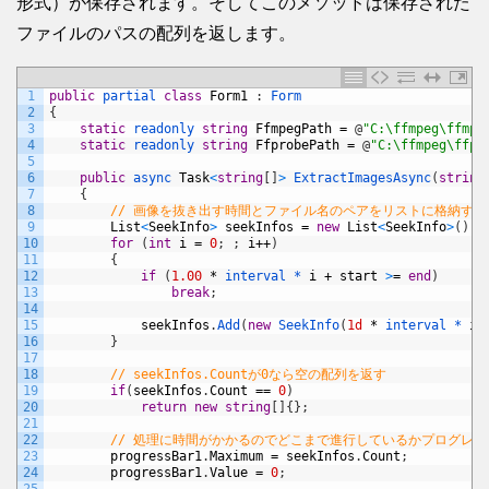
形式）が保存されます。そしてこのメソッドは保存された
ファイルのパスの配列を返します。
1
public
partial 
class
Form1
:
Form
2
{
3
static
readonly 
string
FfmpegPath
=
@
"C:\ffmpeg\ffmpe
4
static
readonly 
string
FfprobePath
=
@
"C:\ffmpeg\ffpr
5
6
public
async 
Task
<
string
[
]
>
ExtractImagesAsync
(
string
7
{
8
// 画像を抜き出す時間とファイル名のペアをリストに格納する
9
List
<
SeekInfo
>
seekInfos
=
new
List
<
SeekInfo
>
(
)
;
10
for
(
int
i
=
0
;
;
i
++
)
11
{
12
if
(
1.00
*
interval *
i
+
start
>
=
end
)
13
break
;
14
15
seekInfos
.
Add
(
new
SeekInfo
(
1d
*
interval *
i
16
}
17
18
// seekInfos.Countが0なら空の配列を返す
19
if
(
seekInfos
.
Count
==
0
)
20
return
new
string
[
]
{
}
;
21
22
// 処理に時間がかかるのでどこまで進行しているかプログレ
23
progressBar1
.
Maximum
=
seekInfos
.
Count
;
24
progressBar1
.
Value
=
0
;