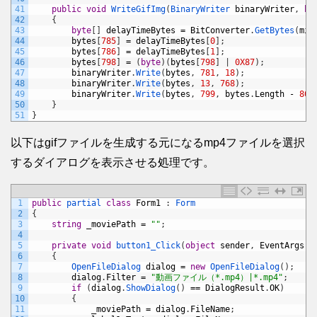
41
public
void
WriteGifImg
(
BinaryWriter 
binaryWriter
,
by
42
{
43
byte
[
]
delayTimeBytes
=
BitConverter
.
GetBytes
(
mil
44
bytes
[
785
]
=
delayTimeBytes
[
0
]
;
45
bytes
[
786
]
=
delayTimeBytes
[
1
]
;
46
bytes
[
798
]
=
(
byte
)
(
bytes
[
798
]
|
0X87
)
;
47
binaryWriter
.
Write
(
bytes
,
781
,
18
)
;
48
binaryWriter
.
Write
(
bytes
,
13
,
768
)
;
49
binaryWriter
.
Write
(
bytes
,
799
,
bytes
.
Length
-
800
50
}
51
}
以下はgifファイルを生成する元になるmp4ファイルを選択
するダイアログを表示させる処理です。
1
public
partial 
class
Form1
:
Form
2
{
3
string
_moviePath
=
""
;
4
5
private
void
button1_Click
(
object
sender
,
EventArgs
e
6
{
7
OpenFileDialog 
dialog
=
new
OpenFileDialog
(
)
;
8
dialog
.
Filter
=
"動画ファイル（*.mp4）|*.mp4"
;
9
if
(
dialog
.
ShowDialog
(
)
==
DialogResult
.
OK
)
10
{
11
_moviePath
=
dialog
.
FileName
;