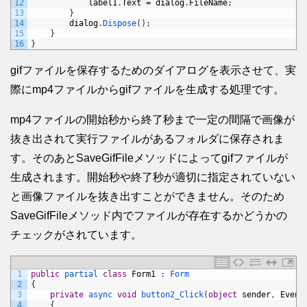
12
label1
.
Text
=
dialog
.
FileName
;
13
}
14
dialog
.
Dispose
(
)
;
15
}
16
}
gifファイルを保存するためのダイアログを表示させて、実
際にmp4ファイルからgifファイルを生成する処理です。
mp4ファイルの開始秒から終了秒まで一定の間隔で画像が
抜き出されて実行ファイルがあるフォルダに保存されま
す。そのあとSaveGifFileメソッドによってgifファイルが
生成されます。開始秒や終了秒が適切に指定されていない
と画像ファイルを抜き出すことができません。そのため
SaveGifFileメソッド内でファイルが存在するかどうかの
チェックがされています。
1
public
partial 
class
Form1
:
Form
2
{
3
private
async 
void
button2_Click
(
object
sender
,
Event
4
{