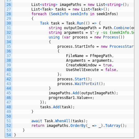
25
26
List
<
string
>
imagePaths
=
new
List
<
string
>
(
)
;
27
List
<
Task
>
tasks
=
new
List
<
Task
>
(
)
;
28
foreach
(
SeekInfo 
seekInfo 
in
seekInfos
)
29
{
30
Task 
task
=
Task
.
Run
(
(
)
=
>
{
31
string
outputImagePath
=
Path
.
Combine
(
out
32
string
arguments
=
$
"-y -ss {seekInfo.See
33
using
(
var
process
=
new
Process
(
)
)
34
{
35
process
.
StartInfo
=
new
ProcessStartI
36
{
37
FileName
=
FfmpegPath
,
38
Arguments
=
arguments
,
39
CreateNoWindow
=
true
,
40
UseShellExecute
=
false
,
41
}
;
42
process
.
Start
(
)
;
43
process
.
WaitForExit
(
)
;
44
}
45
imagePaths
.
Add
(
outputImagePath
)
;
46
progressBar1
.
Value
++
;
47
}
)
;
48
tasks
.
Add
(
task
)
;
49
}
50
51
await 
Task
.
WhenAll
(
tasks
)
;
52
return
imagePaths
.
OrderBy
(
_
=
>
_
)
.
ToArray
(
)
;
53
}
54
}