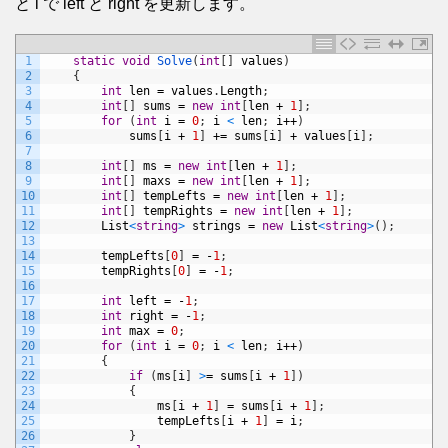
と i で left と right を更新します。
1
static
void
Solve
(
int
[
]
values
)
2
{
3
int
len
=
values
.
Length
;
4
int
[
]
sums
=
new
int
[
len
+
1
]
;
5
for
(
int
i
=
0
;
i
<
len
;
i
++
)
6
sums
[
i
+
1
]
+=
sums
[
i
]
+
values
[
i
]
;
7
8
int
[
]
ms
=
new
int
[
len
+
1
]
;
9
int
[
]
maxs
=
new
int
[
len
+
1
]
;
10
int
[
]
tempLefts
=
new
int
[
len
+
1
]
;
11
int
[
]
tempRights
=
new
int
[
len
+
1
]
;
12
List
<
string
>
strings
=
new
List
<
string
>
(
)
;
13
14
tempLefts
[
0
]
=
-
1
;
15
tempRights
[
0
]
=
-
1
;
16
17
int
left
=
-
1
;
18
int
right
=
-
1
;
19
int
max
=
0
;
20
for
(
int
i
=
0
;
i
<
len
;
i
++
)
21
{
22
if
(
ms
[
i
]
>
=
sums
[
i
+
1
]
)
23
{
24
ms
[
i
+
1
]
=
sums
[
i
+
1
]
;
25
tempLefts
[
i
+
1
]
=
i
;
26
}