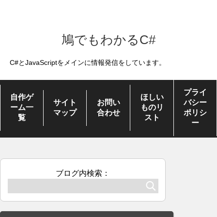
鳩でもわかるC#
C#とJavaScriptをメインに情報発信をしています。
プライ
自作ゲ
ほしい
サイト
お問い
バシー
ーム一
ものリ
マップ
合わせ
ポリシ
覧
スト
ー
ブログ内検索：