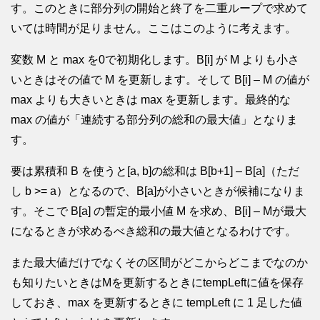
す。このときに部分列の開始と終了を二重ループで求めて
いては時間が足りません。ここはこのように考えます。
変数 M と max を0で初期化します。B[i] が M よりも小さ
いときはその値で M を更新します。そして B[i] – M の値が
max よりも大きいときは max を更新します。最終的な
max の値が「連続する部分列の総和の最大値」となりま
す。
要は累積和 B を使うと[a, b]の総和は B[b+1] – B[a]（ただ
し b >= a）となるので、B[a]が小さいときが候補になりま
す。そこで B[a] の暫定的最小値 M を求め、B[i] – Mが最大
になるときが求めるべき総和の最大値となるわけです。
また最大値だけでなくその区間がどこからどこまでなのか
も知りたいときはMを更新するときにtempLeftに値を保存
しておき、max を更新するときに tempLeft に 1 足した値