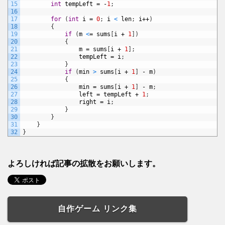
15
int
tempLeft
=
-
1
;
16
17
for
(
int
i
=
0
;
i
<
len
;
i
++
)
18
{
19
if
(
m
<
=
sums
[
i
+
1
]
)
20
{
21
m
=
sums
[
i
+
1
]
;
22
tempLeft
=
i
;
23
}
24
if
(
min
>
sums
[
i
+
1
]
-
m
)
25
{
26
min
=
sums
[
i
+
1
]
-
m
;
27
left
=
tempLeft
+
1
;
28
right
=
i
;
29
}
30
}
31
}
32
}
よろしければ記事の拡散をお願いします。
自作ゲーム リンク集