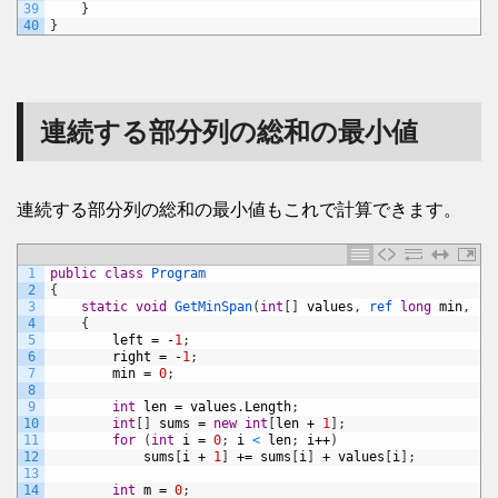
39
}
40
}
連続する部分列の総和の最小値
連続する部分列の総和の最小値もこれで計算できます。
1
public
class
Program
2
{
3
static
void
GetMinSpan
(
int
[
]
values
,
ref 
long
min
,
re
4
{
5
left
=
-
1
;
6
right
=
-
1
;
7
min
=
0
;
8
9
int
len
=
values
.
Length
;
10
int
[
]
sums
=
new
int
[
len
+
1
]
;
11
for
(
int
i
=
0
;
i
<
len
;
i
++
)
12
sums
[
i
+
1
]
+=
sums
[
i
]
+
values
[
i
]
;
13
14
int
m
=
0
;