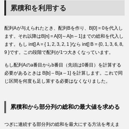
累積和を利用する
配列Aが与えられたとき、配列Bを作り、B[0] = 0を代入し
ます。それ以降はB[n] = A[0]～A[n – 1]までの総和を代入し
ます。もし int[] A = { 1, 2, 3, 2, 1 }なら int[] B = {0, 1, 3, 6, 8,
9 }です。この段階で配列が1つ大きくなっています。
もし配列Aのa番目からb番目（先頭は0番目）を計算する
必要があるときは B[b] – B[a – 1] を計算します。これで同
じ区間を何度も足し算する必要はなくなりました。
累積和から部分列の総和の最大値を求める
つぎに連続する部分列の総和を最大にする方法を考えま