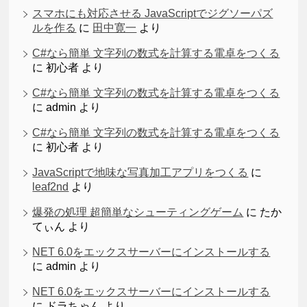
スマホにも対応させる JavaScriptでジグソーパズ
ルを作る
に
田中寛一
より
C#なら簡単 文字列の数式を計算する電卓をつくる
に
初心者
より
C#なら簡単 文字列の数式を計算する電卓をつくる
に
admin
より
C#なら簡単 文字列の数式を計算する電卓をつくる
に
初心者
より
JavaScriptで地味な写真加工アプリをつくる
に
leaf2nd
より
爆発の処理 超簡単なシューティングゲーム
に
たか
てぃん
より
NET 6.0をエックスサーバーにインストールする
に
admin
より
NET 6.0をエックスサーバーにインストールする
に
ドラちゃん
より