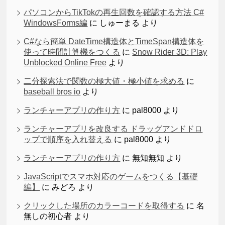
パソコンからTikTokの再生回数を確認する方法 C#
WindowsForms編
に
しゅーまる
より
C#なら簡単 DateTime構造体とTimeSpan構造体を
使って時間計算機をつくる
に
Snow Rider 3D: Play
Unblocked Online Free
より
二分探索法で関数の極大値・極小値を求める
に
baseball bros io
より
ランチャーアプリの作り方
に
pal8000
より
ランチャーアプリを改良する ドラッグアンドドロ
ップで順序を入れ替える
に
pal8000
より
ランチャーアプリの作り方
に
無知無知
より
JavaScriptでスマホ対応のゲームをつくる【基礎
編】
に
みどろ
より
クリックした場所のカラーコードを取得する
に
名
無しの初心者
より