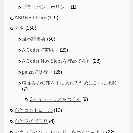
プライバシーポリシー
(1)
ASP.NET Core
(119)
ネタ
(158)
蟻本読書会
(50)
AtCoderで苦戦中
(29)
AtCoder NoviStepsを埋めてみた
(23)
paizaで修行中
(26)
猫並みの知能を手に入れるためにC++に挑戦
(7)
C++でテトリスをつくる
(6)
自作コントロール
(13)
自作ライブラリ
(4)
アウトラインプロセッサーをつくてみよう
(22)