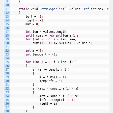
9
}
10
11
static
void
GetMaxSpan
(
int
[
]
values
,
ref 
int
max
,
ref
12
{
13
left
=
-
1
;
14
right
=
-
1
;
15
max
=
0
;
16
17
int
len
=
values
.
Length
;
18
int
[
]
sums
=
new
int
[
len
+
1
]
;
19
for
(
int
i
=
0
;
i
<
len
;
i
++
)
20
sums
[
i
+
1
]
+=
sums
[
i
]
+
values
[
i
]
;
21
22
int
m
=
0
;
23
int
tempLeft
=
-
1
;
24
25
for
(
int
i
=
0
;
i
<
len
;
i
++
)
26
{
27
if
(
m
>
=
sums
[
i
+
1
]
)
28
{
29
m
=
sums
[
i
+
1
]
;
30
tempLeft
=
i
;
31
}
32
if
(
max
<
sums
[
i
+
1
]
-
m
)
33
{
34
max
=
sums
[
i
+
1
]
-
m
;
35
left
=
tempLeft
+
1
;
36
right
=
i
;
37
}
38
}