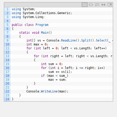
1
using 
System
;
2
using 
System
.
Collections
.
Generic
;
3
using 
System
.
Linq
;
4
5
public
class
Program
6
{
7
static
void
Main
(
)
8
{
9
int
[
]
vs
=
Console
.
ReadLine
(
)
.
Split
(
)
.
Select
(
_
=
>
10
int
max
=
0
;
11
for
(
int
left
=
0
;
left
<
vs
.
Length
;
left
++
)
12
{
13
for
(
int
right
=
left
;
right
<
vs
.
Length
;
rig
14
{
15
int
sum
=
0
;
16
for
(
int
i
=
left
;
i
<
=
right
;
i
++
)
17
sum
+=
vs
[
i
]
;
18
if
(
max
<
sum_
)
19
max
=
sum
;
20
}
21
}
22
Console
.
WriteLine
(
max
)
;
23
}
24
}