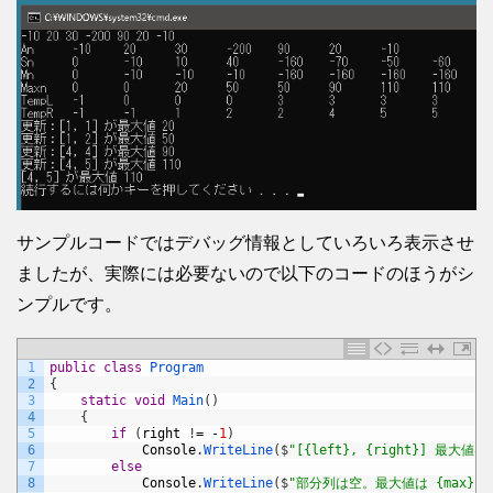
サンプルコードではデバッグ情報としていろいろ表示させ
ましたが、実際には必要ないので以下のコードのほうがシ
ンプルです。
1
public
class
Program
2
{
3
static
void
Main
(
)
4
{
5
if
(
right
!
=
-
1
)
6
Console
.
WriteLine
(
$
"[{left}, {right}] 最大値は 
7
else
8
Console
.
WriteLine
(
$
"部分列は空。最大値は {max}"
)