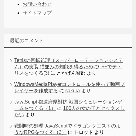
お問い合わせ
サイトマップ
最近のコメント
Tetrisの回転処理（スーパーローテーションシステ
ム）の実装 猫並みの知能を得るためにC++でテト
リスをつくる(3)
に
とかげん警部
より
WindowsMediaPlayerコントロールを使って動画プ
レイヤーを作成する
に
sakura
より
JavaScript 都道府県対抗 戦国シミュレーションゲ
ームをつくる（1）
に
100人の女の子とセックスし
たい
より
戦闘時の処理 JavaScriptでドラゴンクエストのよ
うなRPGをつくる（3）
に
トロット
より