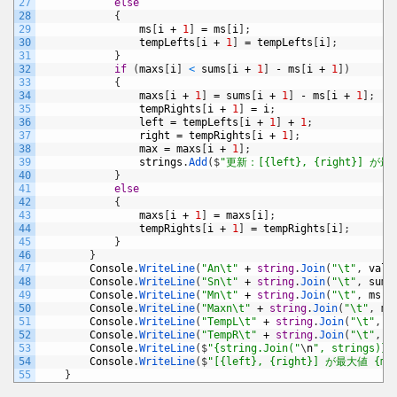
27
else
28
{
29
ms
[
i
+
1
]
=
ms
[
i
]
;
30
tempLefts
[
i
+
1
]
=
tempLefts
[
i
]
;
31
}
32
if
(
maxs
[
i
]
<
sums
[
i
+
1
]
-
ms
[
i
+
1
]
)
33
{
34
maxs
[
i
+
1
]
=
sums
[
i
+
1
]
-
ms
[
i
+
1
]
;
35
tempRights
[
i
+
1
]
=
i
;
36
left
=
tempLefts
[
i
+
1
]
+
1
;
37
right
=
tempRights
[
i
+
1
]
;
38
max
=
maxs
[
i
+
1
]
;
39
strings
.
Add
(
$
"更新：[{left}, {right}] が最
40
}
41
else
42
{
43
maxs
[
i
+
1
]
=
maxs
[
i
]
;
44
tempRights
[
i
+
1
]
=
tempRights
[
i
]
;
45
}
46
}
47
Console
.
WriteLine
(
"An\t"
+
string
.
Join
(
"\t"
,
valu
48
Console
.
WriteLine
(
"Sn\t"
+
string
.
Join
(
"\t"
,
sums
49
Console
.
WriteLine
(
"Mn\t"
+
string
.
Join
(
"\t"
,
ms
)
)
50
Console
.
WriteLine
(
"Maxn\t"
+
string
.
Join
(
"\t"
,
ma
51
Console
.
WriteLine
(
"TempL\t"
+
string
.
Join
(
"\t"
,
t
52
Console
.
WriteLine
(
"TempR\t"
+
string
.
Join
(
"\t"
,
t
53
Console
.
WriteLine
(
$
"{string.Join("
\
n
", strings)}"
54
Console
.
WriteLine
(
$
"[{left}, {right}] が最大値 {ma
55
}