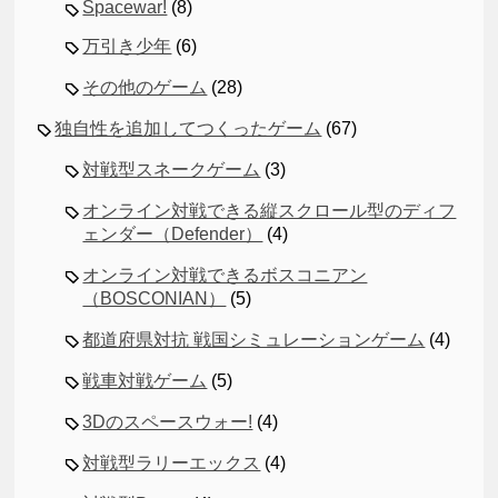
Spacewar!
(8)
万引き少年
(6)
その他のゲーム
(28)
独自性を追加してつくったゲーム
(67)
対戦型スネークゲーム
(3)
オンライン対戦できる縦スクロール型のディフ
ェンダー（Defender）
(4)
オンライン対戦できるボスコニアン
（BOSCONIAN）
(5)
都道府県対抗 戦国シミュレーションゲーム
(4)
戦車対戦ゲーム
(5)
3Dのスペースウォー!
(4)
対戦型ラリーエックス
(4)