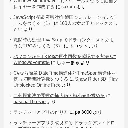
WindowsMediaPlayerコントロールを使って動画プ
レイヤーを作成する
に
sakura
より
JavaScript 都道府県対抗 戦国シミュレーションゲ
ームをつくる（1）
に
100人の女の子とセックスし
たい
より
戦闘時の処理 JavaScriptでドラゴンクエストのよ
うなRPGをつくる（3）
に
トロット
より
パソコンからTikTokの再生回数を確認する方法 C#
WindowsForms編
に
しゅーまる
より
C#なら簡単 DateTime構造体とTimeSpan構造体を
使って時間計算機をつくる
に
Snow Rider 3D: Play
Unblocked Online Free
より
二分探索法で関数の極大値・極小値を求める
に
baseball bros io
より
ランチャーアプリの作り方
に
pal8000
より
ランチャーアプリを改良する ドラッグアンドドロ