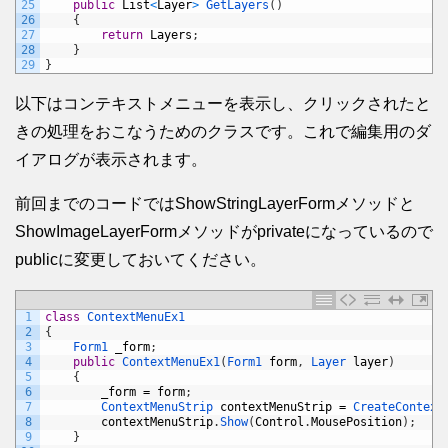
25
public
List
<
Layer
>
GetLayers
(
)
26
{
27
return
Layers
;
28
}
29
}
以下はコンテキストメニューを表示し、クリックされたと
きの処理をおこなうためのクラスです。これで編集用のダ
イアログが表示されます。
前回までのコードではShowStringLayerFormメソッドと
ShowImageLayerFormメソッドがprivateになっているので
publicに変更しておいてください。
1
class
ContextMenuEx1
2
{
3
Form1 
_form
;
4
public
ContextMenuEx1
(
Form1 
form
,
Layer 
layer
)
5
{
6
_form
=
form
;
7
ContextMenuStrip 
contextMenuStrip
=
CreateContext
8
contextMenuStrip
.
Show
(
Control
.
MousePosition
)
;
9
}