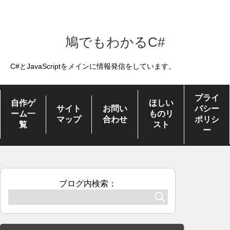
鳩でもわかるC#
C#とJavaScriptをメインに情報発信をしています。
プライ
自作ゲ
ほしい
サイト
お問い
バシー
ーム一
ものリ
マップ
合わせ
ポリシ
覧
スト
ー
ブログ内検索：