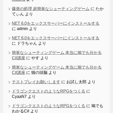
爆発の処理 超簡単なシューティングゲーム
に
たか
てぃん
より
NET 6.0をエックスサーバーにインストールする
に
admin
より
NET 6.0をエックスサーバーにインストールする
に
ドラちゃん
より
簡単なシューティングゲーム 本当に鳩でも分かる
C#講座
に
やす
より
簡単なシューティングゲーム 本当に鳩でも分かる
C#講座
に
猫の頭脳
より
テストプレイお願いします
に
お試し太郎
より
ドラゴンクエストのようなRPGをつくる
に
CyaaN7
より
ドラゴンクエストのようなRPGをつくる
に
鳩でも
わかるC#
より