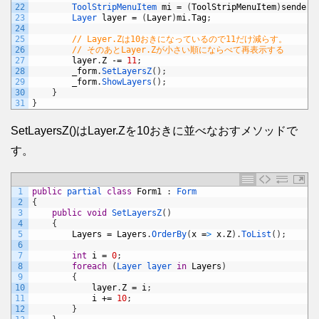
22
ToolStripMenuItem 
mi
=
(
ToolStripMenuItem
)
sender
;
23
Layer 
layer
=
(
Layer
)
mi
.
Tag
;
24
25
// Layer.Zは10おきになっているので11だけ減らす。
26
// そのあとLayer.Zが小さい順にならべて再表示する
27
layer
.
Z
-=
11
;
28
_form
.
SetLayersZ
(
)
;
29
_form
.
ShowLayers
(
)
;
30
}
31
}
SetLayersZ()はLayer.Zを10おきに並べなおすメソッドで
す。
1
public
partial 
class
Form1
:
Form
2
{
3
public
void
SetLayersZ
(
)
4
{
5
Layers
=
Layers
.
OrderBy
(
x
=
>
x
.
Z
)
.
ToList
(
)
;
6
7
int
i
=
0
;
8
foreach
(
Layer 
layer 
in
Layers
)
9
{
10
layer
.
Z
=
i
;
11
i
+=
10
;
12
}