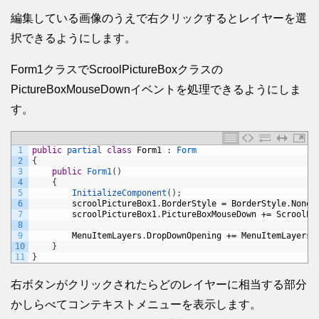
編集している画像のうえで右クリックするとレイヤーを選
択できるようにします。
Form1クラスでScroolPictureBoxクラスの
PictureBoxMouseDownイベントを処理できるようにしま
す。
1
public
partial 
class
Form1
:
Form
2
{
3
public
Form1
(
)
4
{
5
InitializeComponent
(
)
;
6
scroolPictureBox1
.
BorderStyle
=
BorderStyle
.
None
;
7
scroolPictureBox1
.
PictureBoxMouseDown
+=
ScroolPi
8
9
MenuItemLayers
.
DropDownOpening
+=
MenuItemLayers_
10
}
11
}
右ボタンがクリックされたらどのレイヤーに相当する部分
かしらべてコンテキストメニューを表示します。