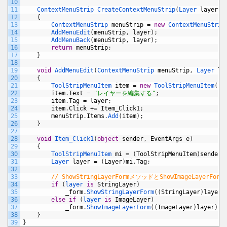
10
11
ContextMenuStrip 
CreateContextMenuStrip
(
Layer 
layer
)
12
{
13
ContextMenuStrip 
menuStrip
=
new
ContextMenuStrip
14
AddMenuEdit
(
menuStrip
,
layer
)
;
15
AddMenuBack
(
menuStrip
,
layer
)
;
16
return
menuStrip
;
17
}
18
19
void
AddMenuEdit
(
ContextMenuStrip 
menuStrip
,
Layer 
la
20
{
21
ToolStripMenuItem 
item
=
new
ToolStripMenuItem
(
)
;
22
item
.
Text
=
"レイヤーを編集する"
;
23
item
.
Tag
=
layer
;
24
item
.
Click
+=
Item_Click1
;
25
menuStrip
.
Items
.
Add
(
item
)
;
26
}
27
28
void
Item_Click1
(
object
sender
,
EventArgs
e
)
29
{
30
ToolStripMenuItem 
mi
=
(
ToolStripMenuItem
)
sender
;
31
Layer 
layer
=
(
Layer
)
mi
.
Tag
;
32
33
// ShowStringLayerFormメソッドとShowImageLayerF
34
if
(
layer 
is
StringLayer
)
35
_form
.
ShowStringLayerForm
(
(
StringLayer
)
layer
)
36
else
if
(
layer 
is
ImageLayer
)
37
_form
.
ShowImageLayerForm
(
(
ImageLayer
)
layer
)
;
38
}
39
}