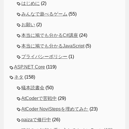
はじめに
(2)
みんなで遊べるゲーム
(55)
お願い
(2)
本当に鳩でも分かるC#講座
(24)
本当に鳩でも分かるJavaScript
(5)
プライバシーポリシー
(1)
ASP.NET Core
(119)
ネタ
(158)
蟻本読書会
(50)
AtCoderで苦戦中
(29)
AtCoder NoviStepsを埋めてみた
(23)
paizaで修行中
(26)