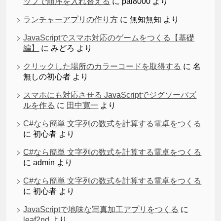
ップで順序を入れ替える
に
pal8000
より
ランチャーアプリの作り方
に
無知無知
より
JavaScriptでスマホ対応のゲームをつくる【基礎
編】
に
みどろ
より
クリックした場所のカラーコードを取得する
に
名
無しの初心者
より
スマホにも対応させる JavaScriptでジグソーパズ
ルを作る
に
田中寛一
より
C#なら簡単 文字列の数式を計算する電卓をつくる
に
初心者
より
C#なら簡単 文字列の数式を計算する電卓をつくる
に
admin
より
C#なら簡単 文字列の数式を計算する電卓をつくる
に
初心者
より
JavaScriptで地味な写真加工アプリをつくる
に
leaf2nd
より