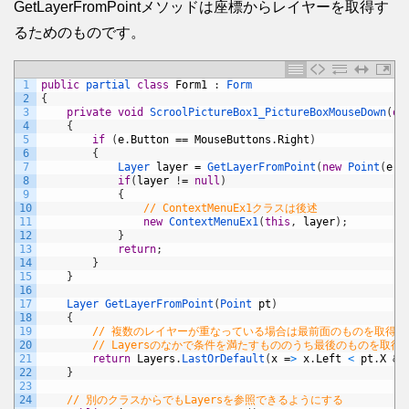
GetLayerFromPointメソッドは座標からレイヤーを取得す
るためのものです。
1
public
partial 
class
Form1
:
Form
2
{
3
private
void
ScroolPictureBox1_PictureBoxMouseDown
(
ob
4
{
5
if
(
e
.
Button
==
MouseButtons
.
Right
)
6
{
7
Layer 
layer
=
GetLayerFromPoint
(
new
Point
(
e
.
X
8
if
(
layer
!
=
null
)
9
{
10
// ContextMenuEx1クラスは後述
11
new
ContextMenuEx1
(
this
,
layer
)
;
12
}
13
return
;
14
}
15
}
16
17
Layer 
GetLayerFromPoint
(
Point 
pt
)
18
{
19
// 複数のレイヤーが重なっている場合は最前面のものを取得
20
// Layersのなかで条件を満たすもののうち最後のものを取得
21
return
Layers
.
LastOrDefault
(
x
=
>
x
.
Left
<
pt
.
X
&&
22
}
23
24
// 別のクラスからでもLayersを参照できるようにする