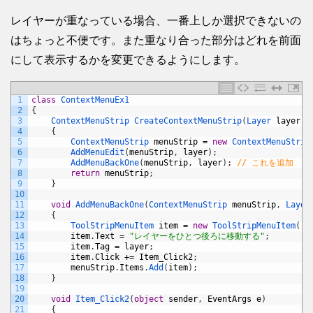
レイヤーが重なっている場合、一番上しか選択できないの
はちょっと不便です。また重なり合った部分はどれを前面
にして表示するかを変更できるようにします。
1
class
ContextMenuEx1
2
{
3
ContextMenuStrip 
CreateContextMenuStrip
(
Layer 
layer
)
4
{
5
ContextMenuStrip 
menuStrip
=
new
ContextMenuStrip
6
AddMenuEdit
(
menuStrip
,
layer
)
;
7
AddMenuBackOne
(
menuStrip
,
layer
)
;
// これを追加
8
return
menuStrip
;
9
}
10
11
void
AddMenuBackOne
(
ContextMenuStrip 
menuStrip
,
Layer
12
{
13
ToolStripMenuItem 
item
=
new
ToolStripMenuItem
(
)
;
14
item
.
Text
=
"レイヤーをひとつ後ろに移動する"
;
15
item
.
Tag
=
layer
;
16
item
.
Click
+=
Item_Click2
;
17
menuStrip
.
Items
.
Add
(
item
)
;
18
}
19
20
void
Item_Click2
(
object
sender
,
EventArgs
e
)
21
{