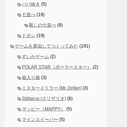
ババ抜き
(5)
七並べ
(19)
殺しの七並べ
(9)
ドボン
(19)
ゲームを真似してつくってみた
(191)
すいかゲーム
(2)
POLAR STAR（ポーラースター）
(2)
箱入り娘
(3)
ミスタードリラー (Mr. Driller)
(3)
Slither.io (スリザリオ)
(6)
マッピー（MAPPY）
(5)
マインスイーパー
(5)