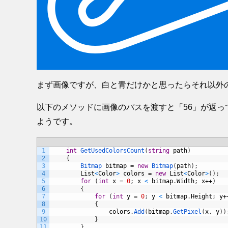
まず画像ですが、白と青だけかと思ったらそれ以外
以下のメソッドに画像のパスを渡すと「56」が返
ようです。
1
int
GetUsedColorsCount
(
string
path
)
2
{
3
Bitmap 
bitmap
=
new
Bitmap
(
path
)
;
4
List
<
Color
>
colors
=
new
List
<
Color
>
(
)
;
5
for
(
int
x
=
0
;
x
<
bitmap
.
Width
;
x
++
)
6
{
7
for
(
int
y
=
0
;
y
<
bitmap
.
Height
;
y
+
8
{
9
colors
.
Add
(
bitmap
.
GetPixel
(
x
,
y
)
)
10
}
11
}