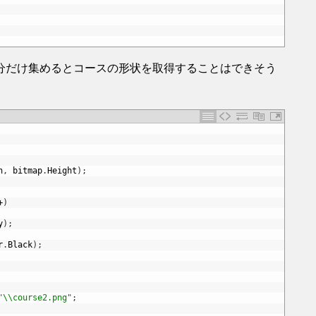
分だけ集めるとコースの形状を取得することはできそう
h
,
bitmap
.
Height
)
;
+
)
y
)
;
r
.
Black
)
;
"\\course2.png"
;