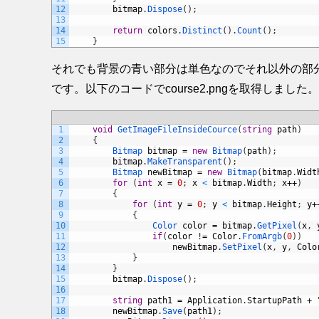
12
bitmap
.
Dispose
(
)
;
13
14
return
colors
.
Distinct
(
)
.
Count
(
)
;
15
}
それでも背景の青い部分は単色なのでそれ以外の部
です。以下のコードでcourse2.pngを取得しました。
1
void
GetImageFileInsideCource
(
string
path
)
2
{
3
Bitmap 
bitmap
=
new
Bitmap
(
path
)
;
4
bitmap
.
MakeTransparent
(
)
;
5
Bitmap 
newBitmap
=
new
Bitmap
(
bitmap
.
Widt
6
for
(
int
x
=
0
;
x
<
bitmap
.
Width
;
x
++
)
7
{
8
for
(
int
y
=
0
;
y
<
bitmap
.
Height
;
y
+
9
{
10
Color 
color
=
bitmap
.
GetPixel
(
x
,
11
if
(
color
!
=
Color
.
FromArgb
(
0
)
)
12
newBitmap
.
SetPixel
(
x
,
y
,
Colo
13
}
14
}
15
bitmap
.
Dispose
(
)
;
16
17
string
path1
=
Application
.
StartupPath
+
18
newBitmap
.
Save
(
path1
)
;