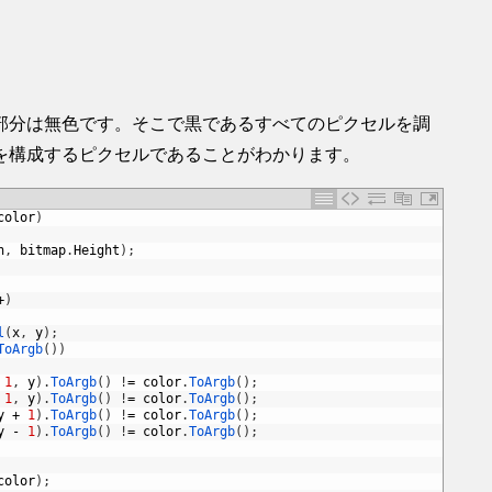
部分は無色です。そこで黒であるすべてのピクセルを調
を構成するピクセルであることがわかります。
color
)
h
,
bitmap
.
Height
)
;
+
)
l
(
x
,
y
)
;
ToArgb
(
)
)
1
,
y
)
.
ToArgb
(
)
!
=
color
.
ToArgb
(
)
;
1
,
y
)
.
ToArgb
(
)
!
=
color
.
ToArgb
(
)
;
y
+
1
)
.
ToArgb
(
)
!
=
color
.
ToArgb
(
)
;
y
-
1
)
.
ToArgb
(
)
!
=
color
.
ToArgb
(
)
;
color
)
;