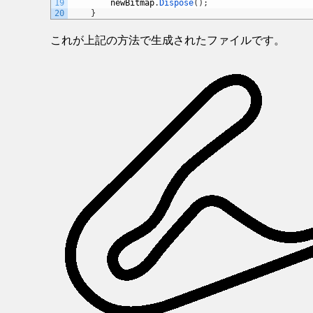
19
newBitmap
.
Dispose
(
)
;
20
}
これが上記の方法で生成されたファイルです。