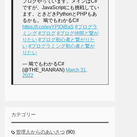
ブログやっています。メインはC#
ですが、JavaScriptにも挑戦してい
ます。ときどきPythonとPHPもあ
るかも。 鳩でもわかるC#
https://t.co/wvYPIOjBaS
#プログラ
ミング
#ブログ
#ブログ仲間と繋が
りたい
#ブログ初心者と繋がりた
い
#プログラミング初心者と繋が
りたい
— 鳩でもわかるC#
(@THE_RANRAN)
March 31,
2022
カテゴリー
管理人からのあいさつ
(90)