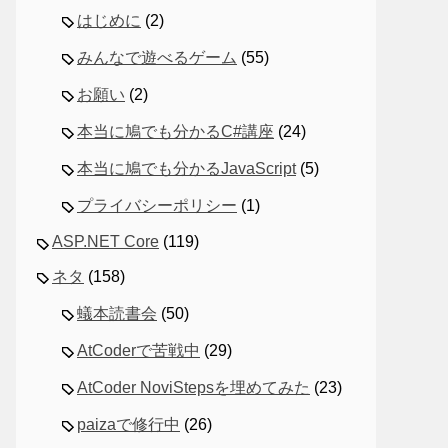
はじめに
(2)
みんなで遊べるゲーム
(55)
お願い
(2)
本当に鳩でも分かるC#講座
(24)
本当に鳩でも分かるJavaScript
(5)
プライバシーポリシー
(1)
ASP.NET Core
(119)
ネタ
(158)
蟻本読書会
(50)
AtCoderで苦戦中
(29)
AtCoder NoviStepsを埋めてみた
(23)
paizaで修行中
(26)