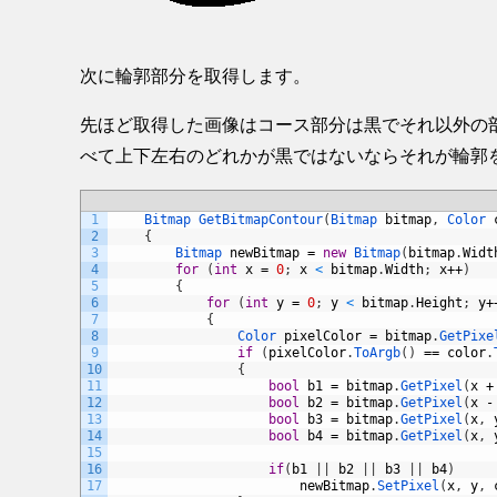
次に輪郭部分を取得します。
先ほど取得した画像はコース部分は黒でそれ以外の
べて上下左右のどれかが黒ではないならそれが輪郭
1
Bitmap 
GetBitmapContour
(
Bitmap 
bitmap
,
Color 
2
{
3
Bitmap 
newBitmap
=
new
Bitmap
(
bitmap
.
Widt
4
for
(
int
x
=
0
;
x
<
bitmap
.
Width
;
x
++
)
5
{
6
for
(
int
y
=
0
;
y
<
bitmap
.
Height
;
y
+
7
{
8
Color 
pixelColor
=
bitmap
.
GetPixe
9
if
(
pixelColor
.
ToArgb
(
)
==
color
.
10
{
11
bool
b1
=
bitmap
.
GetPixel
(
x
+
12
bool
b2
=
bitmap
.
GetPixel
(
x
-
13
bool
b3
=
bitmap
.
GetPixel
(
x
,
14
bool
b4
=
bitmap
.
GetPixel
(
x
,
15
16
if
(
b1
|
|
b2
|
|
b3
|
|
b4
)
17
newBitmap
.
SetPixel
(
x
,
y
,