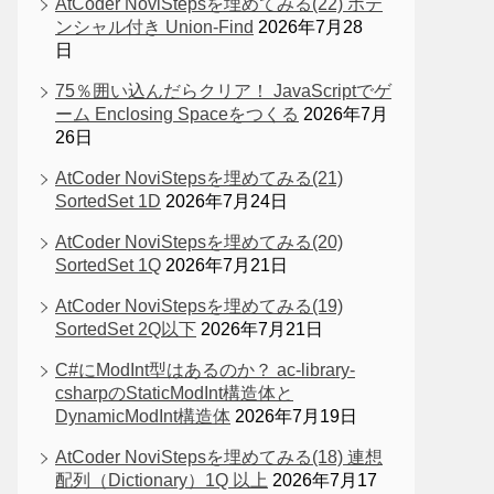
AtCoder NoviStepsを埋めてみる(22) ポテ
ンシャル付き Union-Find
2026年7月28
日
75％囲い込んだらクリア！ JavaScriptでゲ
ーム Enclosing Spaceをつくる
2026年7月
26日
AtCoder NoviStepsを埋めてみる(21)
SortedSet 1D
2026年7月24日
AtCoder NoviStepsを埋めてみる(20)
SortedSet 1Q
2026年7月21日
AtCoder NoviStepsを埋めてみる(19)
SortedSet 2Q以下
2026年7月21日
C#にModInt型はあるのか？ ac-library-
csharpのStaticModInt構造体と
DynamicModInt構造体
2026年7月19日
AtCoder NoviStepsを埋めてみる(18) 連想
配列（Dictionary）1Q 以上
2026年7月17