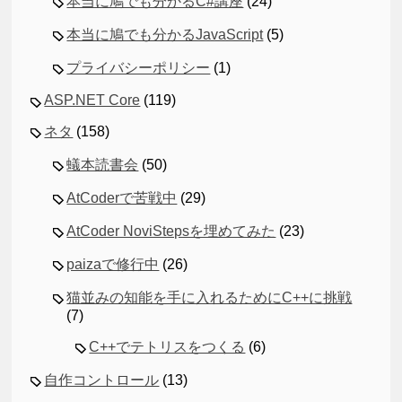
本当に鳩でも分かるC#講座
(24)
本当に鳩でも分かるJavaScript
(5)
プライバシーポリシー
(1)
ASP.NET Core
(119)
ネタ
(158)
蟻本読書会
(50)
AtCoderで苦戦中
(29)
AtCoder NoviStepsを埋めてみた
(23)
paizaで修行中
(26)
猫並みの知能を手に入れるためにC++に挑戦
(7)
C++でテトリスをつくる
(6)
自作コントロール
(13)