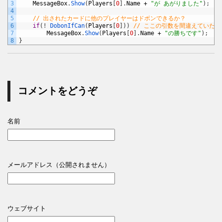
3
MessageBox
.
Show
(
Players
[
0
]
.
Name
+
"が あがりました"
)
;
4
5
// 出されたカードに他のプレイヤーはドボンできるか？
6
if
(
!
DobonIfCan
(
Players
[
0
]
)
)
// ここの引数を間違えていた
7
MessageBox
.
Show
(
Players
[
0
]
.
Name
+
"の勝ちです"
)
;
8
}
コメントをどうぞ
名前
メールアドレス（公開されません）
ウェブサイト