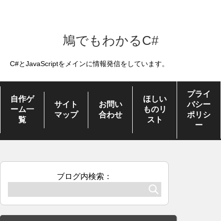
鳩でもわかるC#
C#とJavaScriptをメインに情報発信をしています。
プライ
自作ゲ
ほしい
サイト
お問い
バシー
ーム一
ものリ
マップ
合わせ
ポリシ
覧
スト
ー
ブログ内検索：