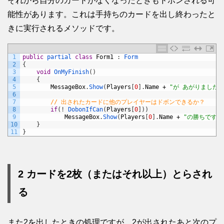
それから自分のカードがなくなったときもドボンされる可
能性があります。これは手持ちのカードを出し終わったと
きに実行されるメソッドです。
1
public
partial 
class
Form1
:
Form
2
{
3
void
OnMyFinish
(
)
4
{
5
MessageBox
.
Show
(
Players
[
0
]
.
Name
+
"が あがりました"
6
7
// 出されたカードに他のプレイヤーはドボンできるか？
8
if
(
!
DobonIfCan
(
Players
[
0
]
)
)
9
MessageBox
.
Show
(
Players
[
0
]
.
Name
+
"の勝ちです"
)
10
}
11
}
2 カードを2枚（またはそれ以上）とらされ
る
また2を出したときの処理ですが、2が出されたあと次のプ