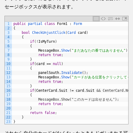
セージボックスが表示されます。
1
public
partial 
class
Form1
:
Form
2
{
3
bool
CheckUnjustClick
(
Card 
card
)
4
{
5
if
(
!
IsMyTurn
)
6
{
7
MessageBox
.
Show
(
"まだあなたの番ではありません"
)
;
8
return
true
;
9
}
10
if
(
card
==
null
)
11
{
12
panelSouth
.
Invalidate
(
)
;
13
MessageBox
.
Show
(
"カードがある位置をクリックしてく
14
return
true
;
15
}
16
if
(
CenterCard
.
Suit
!
=
card
.
Suit
&& CenterCard.Num
17
        {
18
            MessageBox.Show("このカードは出せません");
19
return
true
;
20
}
21
return
false
;
22
}
23
}