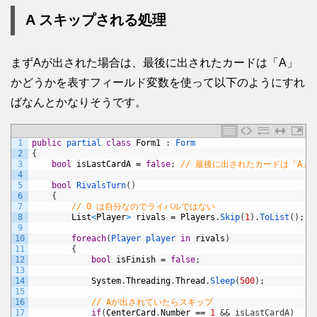
A スキップされる処理
まずAが出された場合は、最後に出されたカードは「A」
かどうかを表すフィールド変数を使って以下のようにすれ
ばなんとかなりそうです。
1
public
partial 
class
Form1
:
Form
2
{
3
bool
isLastCardA
=
false
;
// 最後に出されたカードは「A」
4
5
bool
RivalsTurn
(
)
6
{
7
// 0 は自分なのでライバルではない
8
List
<
Player
>
rivals
=
Players
.
Skip
(
1
)
.
ToList
(
)
;
9
10
foreach
(
Player 
player 
in
rivals
)
11
{
12
bool
isFinish
=
false
;
13
14
System
.
Threading
.
Thread
.
Sleep
(
500
)
;
15
16
// Aが出されていたらスキップ
17
if
(
CenterCard
.
Number
==
1
&& isLastCardA)