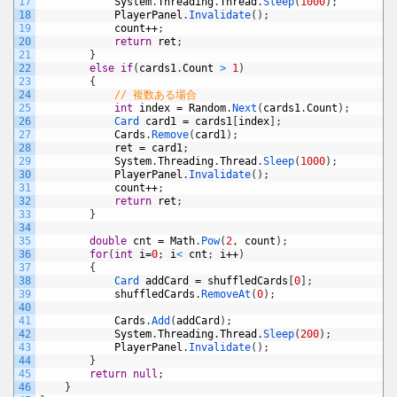
17
System
.
Threading
.
Thread
.
Sleep
(
1000
)
;
18
PlayerPanel
.
Invalidate
(
)
;
19
count
++
;
20
return
ret
;
21
}
22
else
if
(
cards1
.
Count
>
1
)
23
{
24
// 複数ある場合
25
int
index
=
Random
.
Next
(
cards1
.
Count
)
;
26
Card 
card1
=
cards1
[
index
]
;
27
Cards
.
Remove
(
card1
)
;
28
ret
=
card1
;
29
System
.
Threading
.
Thread
.
Sleep
(
1000
)
;
30
PlayerPanel
.
Invalidate
(
)
;
31
count
++
;
32
return
ret
;
33
}
34
35
double
cnt
=
Math
.
Pow
(
2
,
count
)
;
36
for
(
int
i
=
0
;
i
<
cnt
;
i
++
)
37
{
38
Card 
addCard
=
shuffledCards
[
0
]
;
39
shuffledCards
.
RemoveAt
(
0
)
;
40
41
Cards
.
Add
(
addCard
)
;
42
System
.
Threading
.
Thread
.
Sleep
(
200
)
;
43
PlayerPanel
.
Invalidate
(
)
;
44
}
45
return
null
;
46
}