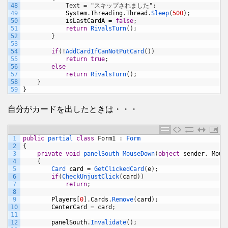
48
            Text = "スキップされました";
49
System
.
Threading
.
Thread
.
Sleep
(
500
)
;
50
isLastCardA
=
false
;
51
return
RivalsTurn
(
)
;
52
}
53
54
if
(
!
AddCardIfCanNotPutCard
(
)
)
55
return
true
;
56
else
57
return
RivalsTurn
(
)
;
58
}
59
}
自分がカードを出したときは・・・
1
public
partial 
class
Form1
:
Form
2
{
3
private
void
panelSouth_MouseDown
(
object
sender
,
Mous
4
{
5
Card 
card
=
GetClickedCard
(
e
)
;
6
if
(
CheckUnjustClick
(
card
)
)
7
return
;
8
9
Players
[
0
]
.
Cards
.
Remove
(
card
)
;
10
CenterCard
=
card
;
11
12
panelSouth
.
Invalidate
(
)
;