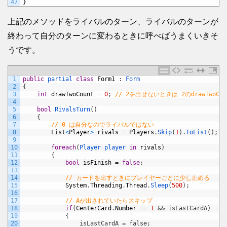
47
}
上記のメソッドをライバルのターン、ライバルのターンが
終わって自分のターンに変わるときに呼べばうまくいきそ
うです。
1
public
partial 
class
Form1
:
Form
2
{
3
int
drawTwoCount
=
0
;
// 2を出せないときは 2のdrawTwo
4
5
bool
RivalsTurn
(
)
6
{
7
// 0 は自分なのでライバルではない
8
List
<
Player
>
rivals
=
Players
.
Skip
(
1
)
.
ToList
(
)
;
9
10
foreach
(
Player 
player 
in
rivals
)
11
{
12
bool
isFinish
=
false
;
13
14
// カードを出すときにプレイヤーごとに少し止める
15
System
.
Threading
.
Thread
.
Sleep
(
500
)
;
16
17
// Aが出されていたらスキップ
18
if
(
CenterCard
.
Number
==
1
&& isLastCardA)
19
            {
20
                isLastCardA = false;