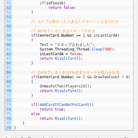
51
if
(
isFinish
)
52
return
false
;
53
}
54
55
// ループが終わったらあなたのターンになるのだが・・・
56
57
// Aが出ているときはスキップされる
58
if
(
CenterCard
.
Number
==
1
&& isLastCardA)
59
        {
60
            Text = "スキップされました";
61
System
.
Threading
.
Thread
.
Sleep
(
500
)
;
62
isLastCardA
=
false
;
63
return
RivalsTurn
(
)
;
64
}
65
66
// 2が出ているときは2を出すかカードを取らされる
67
if
(
CenterCard
.
Number
==
2
&& drawTwoCount > 0)
68
        {
69
            OnWasPutTwo(Players[0]);
70
return
RivalsTurn
(
)
;
71
}
72
73
if
(
!
AddCardIfCanNotPutCard
(
)
)
74
return
true
;
75
else
76
return
RivalsTurn
(
)
;
77
}
78
}