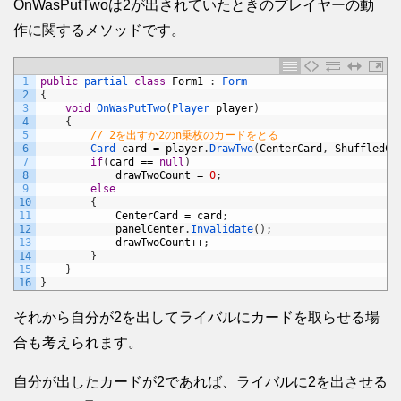
OnWasPutTwoは2が出されていたときのプレイヤーの動
作に関するメソッドです。
1
public
partial 
class
Form1
:
Form
2
{
3
void
OnWasPutTwo
(
Player 
player
)
4
{
5
// 2を出すか2のn乗枚のカードをとる
6
Card 
card
=
player
.
DrawTwo
(
CenterCard
,
ShuffledCa
7
if
(
card
==
null
)
8
drawTwoCount
=
0
;
9
else
10
{
11
CenterCard
=
card
;
12
panelCenter
.
Invalidate
(
)
;
13
drawTwoCount
++
;
14
}
15
}
16
}
それから自分が2を出してライバルにカードを取らせる場
合も考えられます。
自分が出したカードが2であれば、ライバルに2を出させる