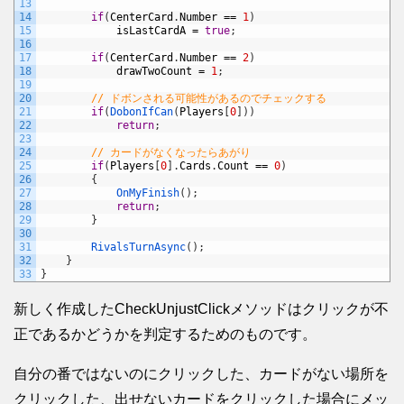
13
14
if
(
CenterCard
.
Number
==
1
)
15
isLastCardA
=
true
;
16
17
if
(
CenterCard
.
Number
==
2
)
18
drawTwoCount
=
1
;
19
20
// ドボンされる可能性があるのでチェックする
21
if
(
DobonIfCan
(
Players
[
0
]
)
)
22
return
;
23
24
// カードがなくなったらあがり
25
if
(
Players
[
0
]
.
Cards
.
Count
==
0
)
26
{
27
OnMyFinish
(
)
;
28
return
;
29
}
30
31
RivalsTurnAsync
(
)
;
32
}
33
}
新しく作成したCheckUnjustClickメソッドはクリックが不
正であるかどうかを判定するためのものです。
自分の番ではないのにクリックした、カードがない場所を
クリックした、出せないカードをクリックした場合にメッ