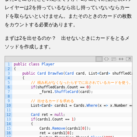
レイヤーは2を持っているなら出し持っていないならカー
ドを取らないといけません。またそのときのカードの枚数
をカウントする必要があります。
まずは2を出せるのか？ 出せないときにカードをとるメ
ソッドを作成します。
1
public
class
Player
2
{
3
public
Card 
DrawTwo
(
Card 
card
,
List
<
Card
>
shuffledCar
4
{
5
// 積み札がなくなったらすでに出されているカードを使う。
6
if
(
shuffledCards
.
Count
==
0
)
7
_form1
.
ShuffleCard
(
card
)
;
8
9
// 出せるカードを求める
10
List
<
Card
>
cards1
=
Cards
.
Where
(
x
=
>
x
.
Number
==
11
12
Card 
ret
=
null
;
13
if
(
cards1
.
Count
==
1
)
14
{
15
Cards
.
Remove
(
cards1
[
0
]
)
;
16
ret
=
cards1
[
0
]
;