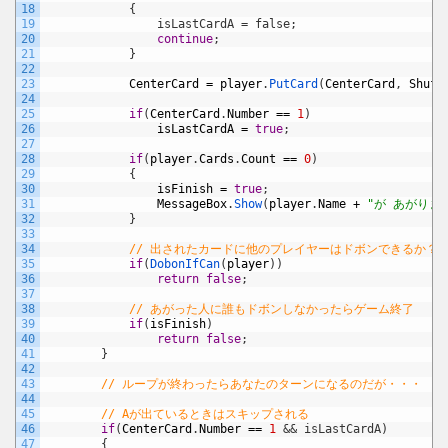
18
            {
19
                isLastCardA = false;
20
continue
;
21
}
22
23
CenterCard
=
player
.
PutCard
(
CenterCard
,
Shuff
24
25
if
(
CenterCard
.
Number
==
1
)
26
isLastCardA
=
true
;
27
28
if
(
player
.
Cards
.
Count
==
0
)
29
{
30
isFinish
=
true
;
31
MessageBox
.
Show
(
player
.
Name
+
"が あがりま
32
}
33
34
// 出されたカードに他のプレイヤーはドボンできるか？
35
if
(
DobonIfCan
(
player
)
)
36
return
false
;
37
38
// あがった人に誰もドボンしなかったらゲーム終了
39
if
(
isFinish
)
40
return
false
;
41
}
42
43
// ループが終わったらあなたのターンになるのだが・・・
44
45
// Aが出ているときはスキップされる
46
if
(
CenterCard
.
Number
==
1
&& isLastCardA)
47
        {