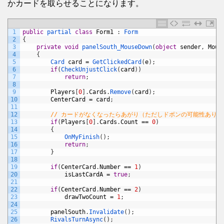
かカードを取らせることになります。
1
public
partial 
class
Form1
:
Form
2
{
3
private
void
panelSouth_MouseDown
(
object
sender
,
Mous
4
{
5
Card 
card
=
GetClickedCard
(
e
)
;
6
if
(
CheckUnjustClick
(
card
)
)
7
return
;
8
9
Players
[
0
]
.
Cards
.
Remove
(
card
)
;
10
CenterCard
=
card
;
11
12
// カードがなくなったらあがり（ただしドボンの可能性あり）
13
if
(
Players
[
0
]
.
Cards
.
Count
==
0
)
14
{
15
OnMyFinish
(
)
;
16
return
;
17
}
18
19
if
(
CenterCard
.
Number
==
1
)
20
isLastCardA
=
true
;
21
22
if
(
CenterCard
.
Number
==
2
)
23
drawTwoCount
=
1
;
24
25
panelSouth
.
Invalidate
(
)
;
26
RivalsTurnAsync
(
)
;