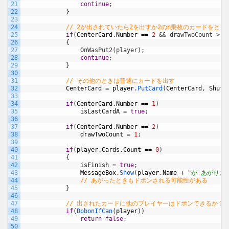
21
continue
;
22
}
23
24
// 2が出されていたら2を出すか2のn乗枚のカードをとる
25
if
(
CenterCard
.
Number
==
2
&& drawTwoCount > 0
26
            {
27
                OnWasPut2(player);
28
continue
;
29
}
30
31
// その他のときは普通にカードを出す
32
CenterCard
=
player
.
PutCard
(
CenterCard
,
Shuff
33
34
if
(
CenterCard
.
Number
==
1
)
35
isLastCardA
=
true
;
36
37
if
(
CenterCard
.
Number
==
2
)
38
drawTwoCount
=
1
;
39
40
if
(
player
.
Cards
.
Count
==
0
)
41
{
42
isFinish
=
true
;
43
MessageBox
.
Show
(
player
.
Name
+
"が あがりま
44
// あがったときもドボンされる可能性がある
45
}
46
47
// 出されたカードに他のプレイヤーはドボンできるか？
48
if
(
DobonIfCan
(
player
)
)
49
return
false
;
50