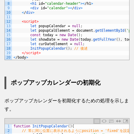
8
<
h1 
id
=
"calendar-header"
>
<
/
h1
>
9
<
div 
id
=
"calendar"
>
<
/
div
>
10
<
/
div
>
11
12
<script>
13
let 
popupCalendar
=
null
;
14
let 
popupCalElement
=
document
.
getElementById
(
'po
15
const
today
=
new
Date
(
)
;
16
let 
showDate
=
new
Date
(
today
.
getFullYear
(
)
,
toda
17
let 
curDateElement
=
null
;
18
InitPopupCalendar
(
)
;
// 後述
19
</script>
20
<
/
body
>
ポップアップカレンダーの初期化
ポップアップカレンダーを初期化するための処理を示しま
す。
1
function
InitPopupCalendar
(
)
{
2
// 常に同じ位置に表示されるようにposition = 'fixed'を設定