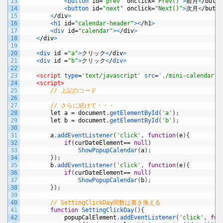
13
<
button 
id
=
"prev"
onclick
=
"Prev()"
>
前月
<
/
butto
14
<
button 
id
=
"next"
onclick
=
"Next()"
>
次月
<
/
butto
15
<
/
div
>
16
<
h1 
id
=
"calendar-header"
>
<
/
h1
>
17
<
div 
id
=
"calendar"
>
<
/
div
>
18
<
/
div
>
19
20
<
div 
id
=
"a"
>
クリック
<
/
div
>
21
<
div 
id
=
"b"
>
クリック
<
/
div
>
22
23
<script 
type
=
'text/javascript'
src
=
'./mini-calendar.j
24
<script>
25
// 上記のコード
26
27
// さらに続けて・・・
28
let
a
=
document
.
getElementById
(
'a'
)
;
29
let
b
=
document
.
getElementById
(
'b'
)
;
30
31
a
.
addEventListener
(
'click'
,
function
(
e
)
{
32
if
(
curDateElement
==
null
)
33
ShowPopupCalendar
(
a
)
;
34
}
)
;
35
b
.
addEventListener
(
'click'
,
function
(
e
)
{
36
if
(
curDateElement
==
null
)
37
ShowPopupCalendar
(
b
)
;
38
}
)
;
39
40
// SettingClickDay関数は書き換える
41
function
SettingClickDay
(
)
{
42
popupCalElement
.
addEventListener
(
'click'
,
fun