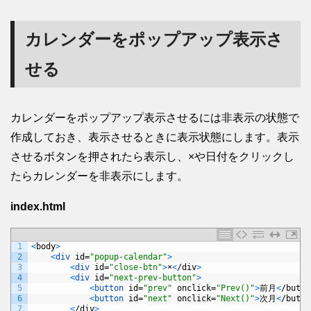
カレンダーをポップアップ表示さ
せる
カレンダーをポップアップ表示させるには非表示の状態で
作成しておき、表示させるときに表示状態にします。表示
させるボタンを押されたら表示し、×や日付をクリックし
たらカレンダーを非表示にします。
index.html
1
<
body
>
2
<
div 
id
=
"popup-calendar"
>
3
<
div 
id
=
"close-btn"
>
×
<
/
div
>
4
<
div 
id
=
"next-prev-button"
>
5
<
button 
id
=
"prev"
onclick
=
"Prev()"
>
前月
<
/
butto
6
<
button 
id
=
"next"
onclick
=
"Next()"
>
次月
<
/
butto
7
<
/
div
>