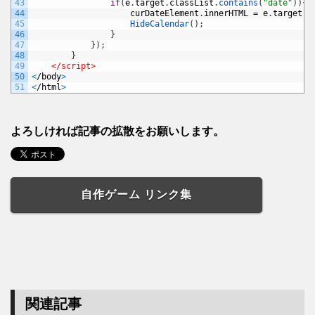
43
if
(
e
.
target
.
classList
.
contains
(
"date"
)
)
{
44
curDateElement
.
innerHTML
=
e
.
target
.
d
45
HideCalendar
(
)
;
46
}
47
}
)
;
48
}
49
</script>
50
<
/
body
>
51
<
/
html
>
よろしければ記事の拡散をお願いします。
自作ゲーム リンク集
関連記事