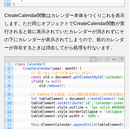
13
}
14
}
CreateCalendar関数はカレンダー本体をつくりこれを表示
します。ただ同じオブジェクトでCreateCalendar関数が実
行されると前に表示されていたカレンダーが消されずにそ
の下にカレンダーが表示されてしまうので、前のカレンダ
ーが存在するときは消去してから処理を行ないます。
1
class
Calendar
{
2
CreateCalendar
(
year
,
month
)
{
3
// 古いカレンダーがあるかもしれない
4
const
old
=
document
.
getElementById
(
'calendar-in
5
if
(
old
!
=
null
)
6
old
.
remove
(
)
;
7
8
// tableタグを追加。さらに曜日表示部分と日付表示部分を
9
let 
tableElement
=
document
.
createElement
(
'table
10
tableElement
.
setAttribute
(
'id'
,
'calendar-inner'
)
11
tableElement
.
style
.
outline
=
'1px solid #000000'
12
tableElement
.
style
.
borderCollapse
=
'collapse'
;
13
tableElement
.
style
.
width
=
'100%'
;
14
15
this
.
ElementCalendar
.
appendChild
(
tableElement
)
;