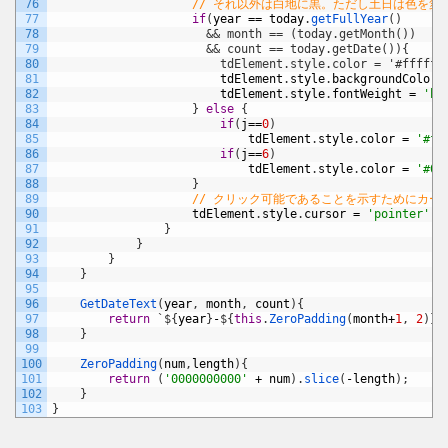
76
// それ以外は白地に黒。ただし土日は色を変
77
if
(
year
==
today
.
getFullYear
(
)
78
&& month == (today.getMonth())
79
                      && count == today.getDate()){
80
                        tdElement.style.color = '#ffffff
81
tdElement
.
style
.
backgroundColor
82
tdElement
.
style
.
fontWeight
=
'bo
83
}
else
{
84
if
(
j
==
0
)
85
tdElement
.
style
.
color
=
'#ff
86
if
(
j
==
6
)
87
tdElement
.
style
.
color
=
'#00
88
}
89
// クリック可能であることを示すためにカー
90
tdElement
.
style
.
cursor
=
'pointer'
;
91
}
92
}
93
}
94
}
95
96
GetDateText
(
year
,
month
,
count
)
{
97
return
`
$
{
year
}
-
$
{
this
.
ZeroPadding
(
month
+
1
,
2
)
}
-
98
}
99
100
ZeroPadding
(
num
,
length
)
{
101
return
(
'0000000000'
+
num
)
.
slice
(
-
length
)
;
102
}
103
}