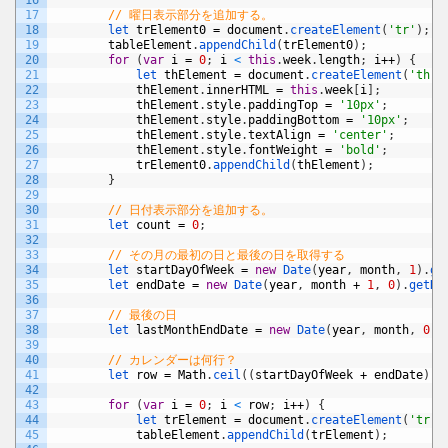
16
17
// 曜日表示部分を追加する。
18
let 
trElement0
=
document
.
createElement
(
'tr'
)
;
19
tableElement
.
appendChild
(
trElement0
)
;
20
for
(
var
i
=
0
;
i
<
this
.
week
.
length
;
i
++
)
{
21
let 
thElement
=
document
.
createElement
(
'th'
)
22
thElement
.
innerHTML
=
this
.
week
[
i
]
;
23
thElement
.
style
.
paddingTop
=
'10px'
;
24
thElement
.
style
.
paddingBottom
=
'10px'
;
25
thElement
.
style
.
textAlign
=
'center'
;
26
thElement
.
style
.
fontWeight
=
'bold'
;
27
trElement0
.
appendChild
(
thElement
)
;
28
}
29
30
// 日付表示部分を追加する。
31
let 
count
=
0
;
32
33
// その月の最初の日と最後の日を取得する
34
let 
startDayOfWeek
=
new
Date
(
year
,
month
,
1
)
.
ge
35
let 
endDate
=
new
Date
(
year
,
month
+
1
,
0
)
.
getDa
36
37
// 最後の日
38
let 
lastMonthEndDate
=
new
Date
(
year
,
month
,
0
)
.
39
40
// カレンダーは何行？
41
let 
row
=
Math
.
ceil
(
(
startDayOfWeek
+
endDate
)
/
42
43
for
(
var
i
=
0
;
i
<
row
;
i
++
)
{
44
let 
trElement
=
document
.
createElement
(
'tr'
)
45
tableElement
.
appendChild
(
trElement
)
;