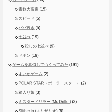
素数大富豪
(15)
スピード
(5)
ババ抜き
(5)
七並べ
(19)
殺しの七並べ
(9)
ドボン
(19)
ゲームを真似してつくってみた
(191)
すいかゲーム
(2)
POLAR STAR（ポーラースター）
(2)
箱入り娘
(3)
ミスタードリラー (Mr. Driller)
(3)
Slither.io (スリザリオ)
(6)