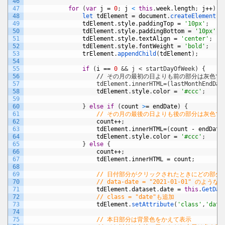
46
47
for
(
var
j
=
0
;
j
<
this
.
week
.
length
;
j
++
)
{
48
let 
tdElement
=
document
.
createElement
(
'
49
tdElement
.
style
.
paddingTop
=
'10px'
;
50
tdElement
.
style
.
paddingBottom
=
'10px'
;
51
tdElement
.
style
.
textAlign
=
'center'
;
52
tdElement
.
style
.
fontWeight
=
'bold'
;
53
trElement
.
appendChild
(
tdElement
)
;
54
55
if
(
i
==
0
&& j < startDayOfWeek) {
56
                    // その月の最初の日よりも前の部分は灰色
57
                    tdElement.innerHTML=(lastMonthEndDat
58
tdElement
.
style
.
color
=
'#ccc'
;
59
60
}
else
if
(
count
>
=
endDate
)
{
61
// その月の最後の日よりも後の部分は灰色で
62
count
++
;
63
tdElement
.
innerHTML
=
(
count
-
endDate
64
tdElement
.
style
.
color
=
'#ccc'
;
65
}
else
{
66
count
++
;
67
tdElement
.
innerHTML
=
count
;
68
69
// 日付部分がクリックされたときにどの部分
70
// data-date = "2021-01-01" のよ
71
tdElement
.
dataset
.
date
=
this
.
GetDat
72
// class = "date"も追加
73
tdElement
.
setAttribute
(
'class'
,
'date
74
75
// 本日部分は背景色をかえて表示