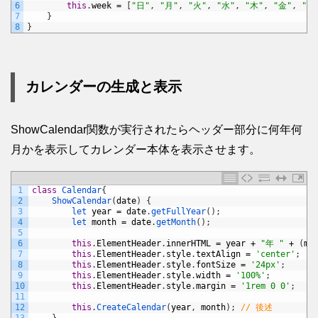
6
this
.
week
=
[
"日"
,
"月"
,
"火"
,
"水"
,
"木"
,
"金"
,
"土
7
}
8
}
カレンダーの生成と表示
ShowCalendar関数が実行されたらヘッダー部分に何年何
月かを表示してカレンダー本体を表示させます。
1
class
Calendar
{
2
ShowCalendar
(
date
)
{
3
let 
year
=
date
.
getFullYear
(
)
;
4
let 
month
=
date
.
getMonth
(
)
;
5
6
this
.
ElementHeader
.
innerHTML
=
year
+
"年 "
+
(
mo
7
this
.
ElementHeader
.
style
.
textAlign
=
'center'
;
8
this
.
ElementHeader
.
style
.
fontSize
=
'24px'
;
9
this
.
ElementHeader
.
style
.
width
=
'100%'
;
10
this
.
ElementHeader
.
style
.
margin
=
'1rem 0 0'
;
11
12
this
.
CreateCalendar
(
year
,
month
)
;
// 後述