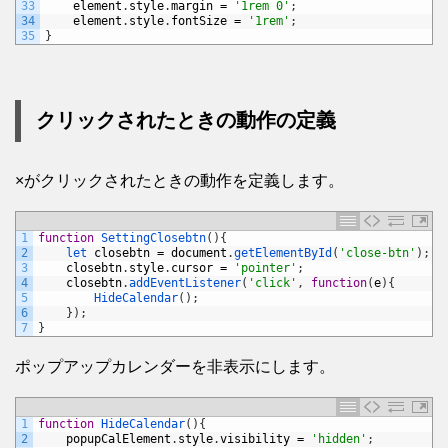
33
element
.
style
.
margin
=
'1rem 0'
;
34
element
.
style
.
fontSize
=
'1rem'
;
35
}
クリックされたときの動作の定義
×がクリックされたときの動作を定義します。
1
function
SettingClosebtn
(
)
{
2
let 
closebtn
=
document
.
getElementById
(
'close-btn'
)
;
3
closebtn
.
style
.
cursor
=
'pointer'
;
4
closebtn
.
addEventListener
(
'click'
,
function
(
e
)
{
5
HideCalendar
(
)
;
6
}
)
;
7
}
ポップアップカレンダーを非表示にします。
1
function
HideCalendar
(
)
{
2
popupCalElement
.
style
.
visibility
=
'hidden'
;