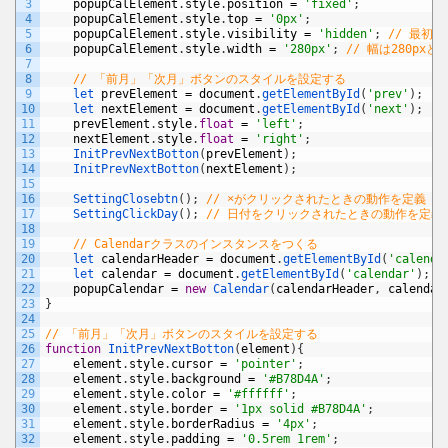
3
popupCalElement
.
style
.
position
=
'fixed'
;
4
popupCalElement
.
style
.
top
=
'0px'
;
5
popupCalElement
.
style
.
visibility
=
'hidden'
;
// 最初
6
popupCalElement
.
style
.
width
=
'280px'
;
// 幅は280pxと
7
8
// 「前月」「次月」ボタンのスタイルを設定する
9
let 
prevElement
=
document
.
getElementById
(
'prev'
)
;
10
let 
nextElement
=
document
.
getElementById
(
'next'
)
;
11
prevElement
.
style
.
float
=
'left'
;
12
nextElement
.
style
.
float
=
'right'
;
13
InitPrevNextBotton
(
prevElement
)
;
14
InitPrevNextBotton
(
nextElement
)
;
15
16
SettingClosebtn
(
)
;
// ×がクリックされたときの動作を定義
17
SettingClickDay
(
)
;
// 日付をクリックされたときの動作を定義
18
19
// Calendarクラスのインスタンスをつくる
20
let 
calendarHeader
=
document
.
getElementById
(
'calenda
21
let 
calendar
=
document
.
getElementById
(
'calendar'
)
;
22
popupCalendar
=
new
Calendar
(
calendarHeader
,
calendar
23
}
24
25
// 「前月」「次月」ボタンのスタイルを設定する
26
function
InitPrevNextBotton
(
element
)
{
27
element
.
style
.
cursor
=
'pointer'
;
28
element
.
style
.
background
=
'#B78D4A'
;
29
element
.
style
.
color
=
'#ffffff'
;
30
element
.
style
.
border
=
'1px solid #B78D4A'
;
31
element
.
style
.
borderRadius
=
'4px'
;
32
element
.
style
.
padding
=
'0.5rem 1rem'
;