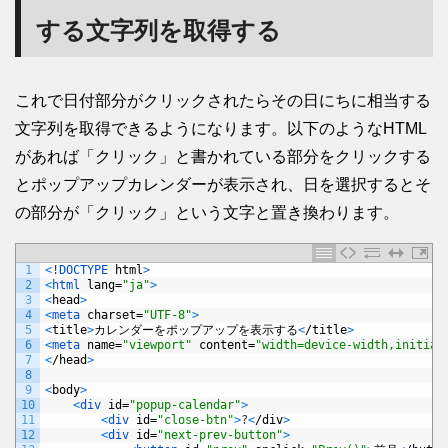
する文字列を取得する
これで日付部分がクリックされたらその日にちに相当する
文字列を取得できるようになります。以下のようなHTML
があれば「クリック」と書かれている部分をクリックする
とポップアップカレンダーが表示され、日を選択するとそ
の部分が「クリック」という文字と置き換わります。
1
<
!
DOCTYPE 
html
>
2
<
html 
lang
=
"ja"
>
3
<
head
>
4
<
meta 
charset
=
"UTF-8"
>
5
<
title
>
カレンダーをポップアップを表示する
<
/
title
>
6
<
meta 
name
=
"viewport"
content
=
"width=device-width,initial
7
<
/
head
>
8
9
<
body
>
10
<
div 
id
=
"popup-calendar"
>
11
<
div 
id
=
"close-btn"
>
?
<
/
div
>
12
<
div 
id
=
"next-prev-button"
>