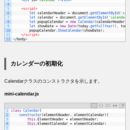
3
<
div 
id
=
"calendar"
>
<
/
div
>
4
5
<script>
6
let 
calendarHeader
=
document
.
getElementById
(
'cal
7
let 
calendar
=
document
.
getElementById
(
'calendar'
8
let 
popupCalendar
=
new
Calendar
(
calendarHeader
,
9
let 
showDate
=
new
Date
(
today
.
getFullYear
(
)
,
toda
10
popupCalendar
.
ShowCalendar
(
showDate
)
;
11
</script>
12
<
/
body
>
カレンダーの初期化
Calendarクラスのコンストラクタを示します。
mini-calendar.js
1
class
Calendar
{
2
constructor
(
elementHeader
,
elementCalendar
)
{
3
this
.
ElementHeader
=
elementHeader
;
4
this
.
ElementCalendar
=
elementCalendar
;
5