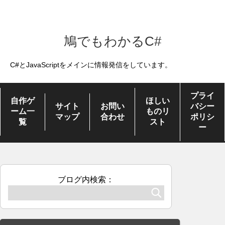
鳩でもわかるC#
C#とJavaScriptをメインに情報発信をしています。
プライ
自作ゲ
ほしい
サイト
お問い
バシー
ーム一
ものリ
マップ
合わせ
ポリシ
覧
スト
ー
ブログ内検索：