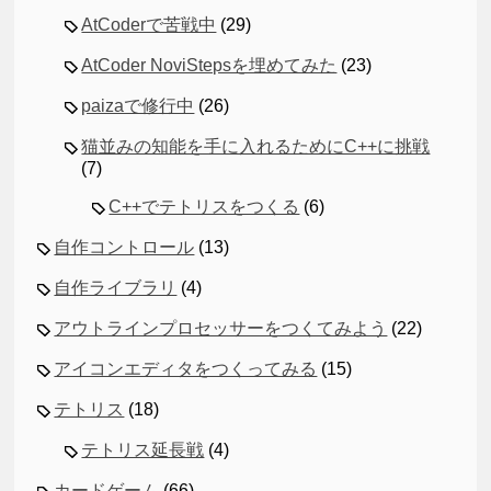
AtCoderで苦戦中
(29)
AtCoder NoviStepsを埋めてみた
(23)
paizaで修行中
(26)
猫並みの知能を手に入れるためにC++に挑戦
(7)
C++でテトリスをつくる
(6)
自作コントロール
(13)
自作ライブラリ
(4)
アウトラインプロセッサーをつくてみよう
(22)
アイコンエディタをつくってみる
(15)
テトリス
(18)
テトリス延長戦
(4)
カードゲーム
(66)