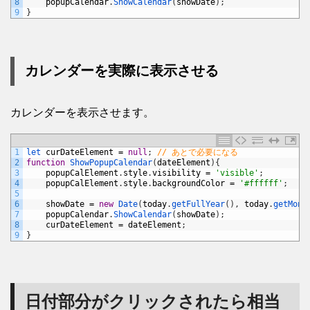
8
popupCalendar
.
ShowCalendar
(
showDate
)
;
9
}
カレンダーを実際に表示させる
カレンダーを表示させます。
1
let 
curDateElement
=
null
;
// あとで必要になる
2
function
ShowPopupCalendar
(
dateElement
)
{
3
popupCalElement
.
style
.
visibility
=
'visible'
;
4
popupCalElement
.
style
.
backgroundColor
=
'#ffffff'
;
5
6
showDate
=
new
Date
(
today
.
getFullYear
(
)
,
today
.
getMont
7
popupCalendar
.
ShowCalendar
(
showDate
)
;
8
curDateElement
=
dateElement
;
9
}
日付部分がクリックされたら相当