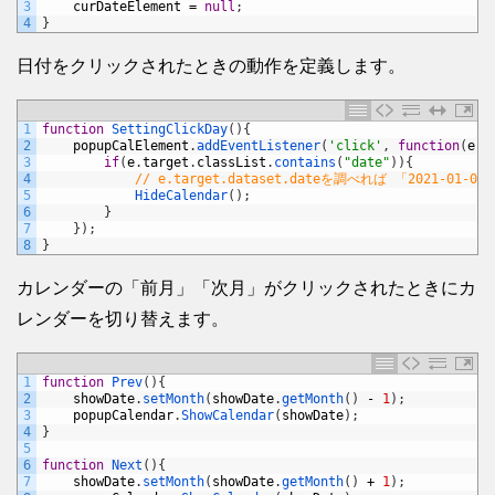
3
curDateElement
=
null
;
4
}
日付をクリックされたときの動作を定義します。
1
function
SettingClickDay
(
)
{
2
popupCalElement
.
addEventListener
(
'click'
,
function
(
e
)
{
3
if
(
e
.
target
.
classList
.
contains
(
"date"
)
)
{
4
// e.target.dataset.dateを調べれば 「2021-0
5
HideCalendar
(
)
;
6
}
7
}
)
;
8
}
カレンダーの「前月」「次月」がクリックされたときにカ
レンダーを切り替えます。
1
function
Prev
(
)
{
2
showDate
.
setMonth
(
showDate
.
getMonth
(
)
-
1
)
;
3
popupCalendar
.
ShowCalendar
(
showDate
)
;
4
}
5
6
function
Next
(
)
{
7
showDate
.
setMonth
(
showDate
.
getMonth
(
)
+
1
)
;