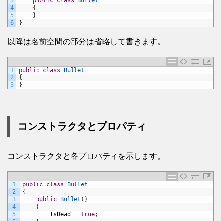
3
public
class
Bullet
4
{
5
}
6
}
以降は名前空間の部分は省略して書きます。
1
public
class
Bullet
2
{
3
}
コンストラクタとプロパティ
コンストラクタと各プロパティを示します。
1
public
class
Bullet
2
{
3
public
Bullet
(
)
4
{
5
IsDead
=
true
;