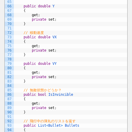
65
66
public
double
Y
67
{
68
get
;
69
private
set
;
70
}
71
72
// 移動速度
73
public
double
VX
74
{
75
get
;
76
private
set
;
77
}
78
79
public
double
VY
80
{
81
get
;
82
private
set
;
83
}
84
85
// 無敵状態かどうか？
86
public
bool
IsInvincible
87
{
88
get
;
89
private
set
;
90
}
91
92
// 飛行中の弾丸のリストを返す
93
public
List
<
Bullet
>
Bullets
94
{