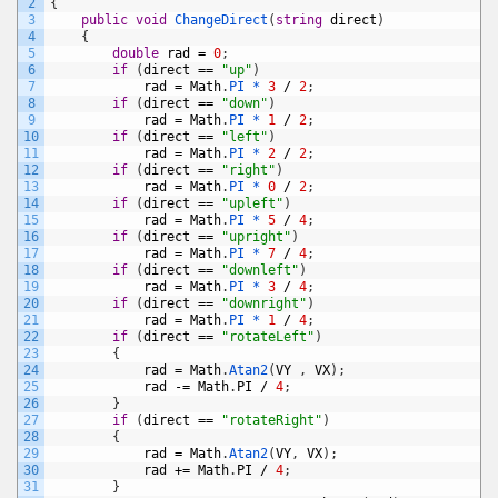
2
{
3
public
void
ChangeDirect
(
string
direct
)
4
{
5
double
rad
=
0
;
6
if
(
direct
==
"up"
)
7
rad
=
Math
.
PI *
3
/
2
;
8
if
(
direct
==
"down"
)
9
rad
=
Math
.
PI *
1
/
2
;
10
if
(
direct
==
"left"
)
11
rad
=
Math
.
PI *
2
/
2
;
12
if
(
direct
==
"right"
)
13
rad
=
Math
.
PI *
0
/
2
;
14
if
(
direct
==
"upleft"
)
15
rad
=
Math
.
PI *
5
/
4
;
16
if
(
direct
==
"upright"
)
17
rad
=
Math
.
PI *
7
/
4
;
18
if
(
direct
==
"downleft"
)
19
rad
=
Math
.
PI *
3
/
4
;
20
if
(
direct
==
"downright"
)
21
rad
=
Math
.
PI *
1
/
4
;
22
if
(
direct
==
"rotateLeft"
)
23
{
24
rad
=
Math
.
Atan2
(
VY
,
VX
)
;
25
rad
-=
Math
.
PI
/
4
;
26
}
27
if
(
direct
==
"rotateRight"
)
28
{
29
rad
=
Math
.
Atan2
(
VY
,
VX
)
;
30
rad
+=
Math
.
PI
/
4
;
31
}