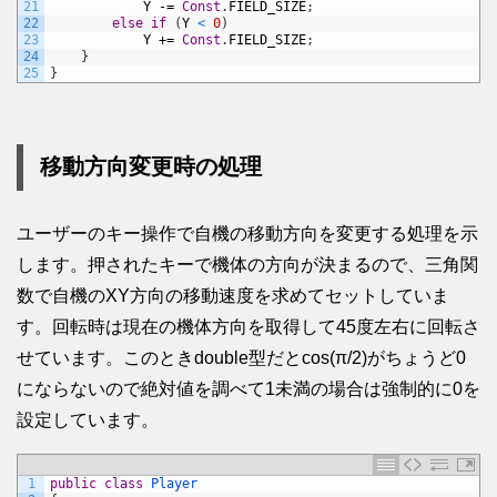
21
Y
-=
Const
.
FIELD_SIZE
;
22
else
if
(
Y
<
0
)
23
Y
+=
Const
.
FIELD_SIZE
;
24
}
25
}
移動方向変更時の処理
ユーザーのキー操作で自機の移動方向を変更する処理を示
します。押されたキーで機体の方向が決まるので、三角関
数で自機のXY方向の移動速度を求めてセットしていま
す。回転時は現在の機体方向を取得して45度左右に回転さ
せています。このときdouble型だとcos(π/2)がちょうど0
にならないので絶対値を調べて1未満の場合は強制的に0を
設定しています。
1
public
class
Player