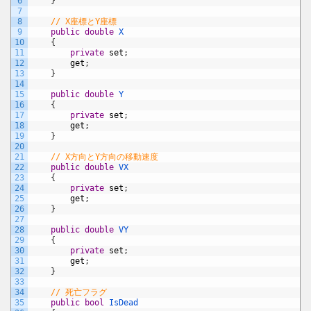
6
}
7
8
// X座標とY座標
9
public
double
X
10
{
11
private
set
;
12
get
;
13
}
14
15
public
double
Y
16
{
17
private
set
;
18
get
;
19
}
20
21
// X方向とY方向の移動速度
22
public
double
VX
23
{
24
private
set
;
25
get
;
26
}
27
28
public
double
VY
29
{
30
private
set
;
31
get
;
32
}
33
34
// 死亡フラグ
35
public
bool
IsDead