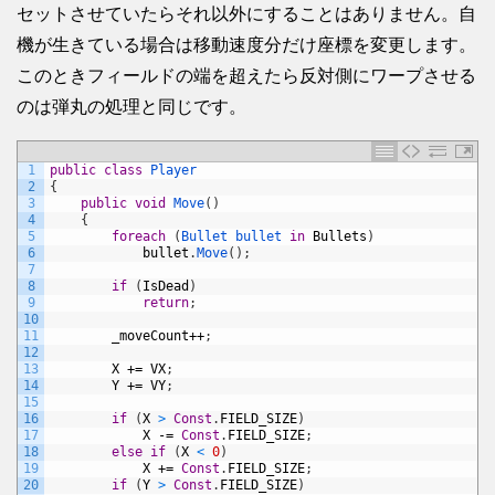
セットさせていたらそれ以外にすることはありません。自
機が生きている場合は移動速度分だけ座標を変更します。
このときフィールドの端を超えたら反対側にワープさせる
のは弾丸の処理と同じです。
1
public
class
Player
2
{
3
public
void
Move
(
)
4
{
5
foreach
(
Bullet 
bullet 
in
Bullets
)
6
bullet
.
Move
(
)
;
7
8
if
(
IsDead
)
9
return
;
10
11
_moveCount
++
;
12
13
X
+=
VX
;
14
Y
+=
VY
;
15
16
if
(
X
>
Const
.
FIELD_SIZE
)
17
X
-=
Const
.
FIELD_SIZE
;
18
else
if
(
X
<
0
)
19
X
+=
Const
.
FIELD_SIZE
;
20
if
(
Y
>
Const
.
FIELD_SIZE
)