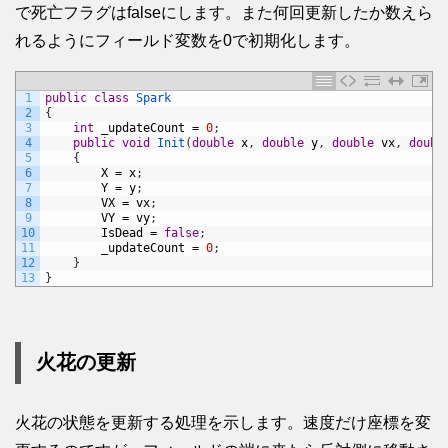
で死亡フラグはfalseにします。また何回更新したか数えら
れるようにフィールド変数を0で初期化します。
1
public
class
Spark
2
{
3
int
_updateCount
=
0
;
4
public
void
Init
(
double
x
,
double
y
,
double
vx
,
doubl
5
{
6
X
=
x
;
7
Y
=
y
;
8
VX
=
vx
;
9
VY
=
vy
;
10
IsDead
=
false
;
11
_updateCount
=
0
;
12
}
13
}
火花の更新
火花の状態を更新する処理を示します。速度だけ座標を変