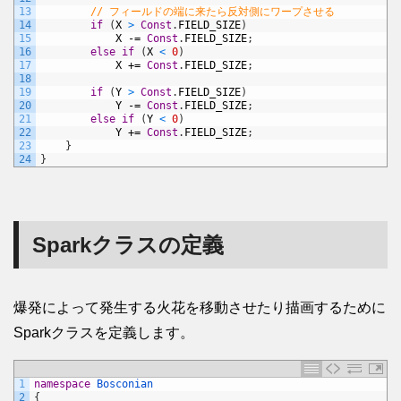
13
// フィールドの端に来たら反対側にワープさせる
14
if
(
X
>
Const
.
FIELD_SIZE
)
15
X
-=
Const
.
FIELD_SIZE
;
16
else
if
(
X
<
0
)
17
X
+=
Const
.
FIELD_SIZE
;
18
19
if
(
Y
>
Const
.
FIELD_SIZE
)
20
Y
-=
Const
.
FIELD_SIZE
;
21
else
if
(
Y
<
0
)
22
Y
+=
Const
.
FIELD_SIZE
;
23
}
24
}
Sparkクラスの定義
爆発によって発生する火花を移動させたり描画するために
Sparkクラスを定義します。
1
namespace
Bosconian
2
{