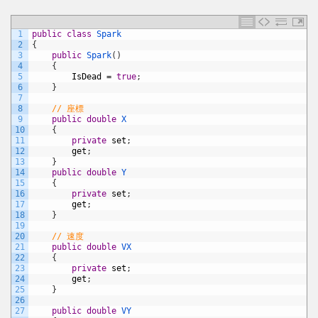
1
public
class
Spark
2
{
3
public
Spark
(
)
4
{
5
IsDead
=
true
;
6
}
7
8
// 座標
9
public
double
X
10
{
11
private
set
;
12
get
;
13
}
14
public
double
Y
15
{
16
private
set
;
17
get
;
18
}
19
20
// 速度
21
public
double
VX
22
{
23
private
set
;
24
get
;
25
}
26
27
public
double
VY