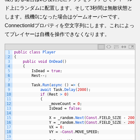
ド上にランダムに配置します。そして3秒間は無敵状態と
します。残機0になった場合はゲームオーバーです。
ConnectionIdプロパティを空文字列にします。これによっ
てプレイヤーは自機を操作できなくなります。
1
public
class
Player
2
{
3
public
void
OnDead
(
)
4
{
5
IsDead
=
true
;
6
Rest
--
;
7
8
Task
.
Run
(
async
(
)
=
>
{
9
await 
Task
.
Delay
(
2000
)
;
10
if
(
Rest
>
0
)
11
{
12
_moveCount
=
0
;
13
IsDead
=
false
;
14
15
X
=
_random
.
Next
(
Const
.
FIELD_SIZE
-
200
)
16
Y
=
_random
.
Next
(
Const
.
FIELD_SIZE
-
200
)
17
VX
=
0
;
18
VY
=
-
Const
.
MOVE_SPEED
;
19