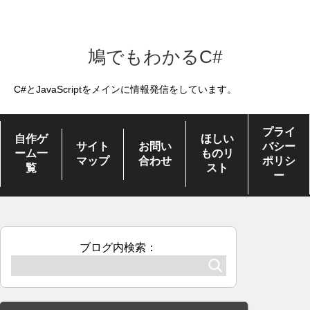
鳩でもわかるC#
C#とJavaScriptをメインに情報発信をしています。
プライ
自作ゲ
ほしい
サイト
お問い
バシー
ーム一
ものリ
マップ
合わせ
ポリシ
覧
スト
ー
ブログ内検索：