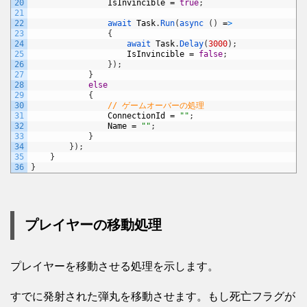
20
IsInvincible
=
true
;
21
22
await 
Task
.
Run
(
async
(
)
=
>
23
{
24
await 
Task
.
Delay
(
3000
)
;
25
IsInvincible
=
false
;
26
}
)
;
27
}
28
else
29
{
30
// ゲームオーバーの処理
31
ConnectionId
=
""
;
32
Name
=
""
;
33
}
34
}
)
;
35
}
36
}
プレイヤーの移動処理
プレイヤーを移動させる処理を示します。
すでに発射された弾丸を移動させます。もし死亡フラグが