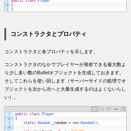
1
public
class
Player
2
{
3
}
コンストラクタとプロパティ
コンストラクタと各プロパティを示します。
コンストラクタのなかでプレイヤーが発射できる最大数よ
り少し多い数のBulletオブジェクトを生成しておきます。
そしてこれらを使い回します（サーバーサイドの処理でオ
ブジェクトを次から次へと大量生成するのはよくないらし
い）。
1
public
class
Player
2
{
3
static
Random 
_random
=
new
Random
(
)
;
4