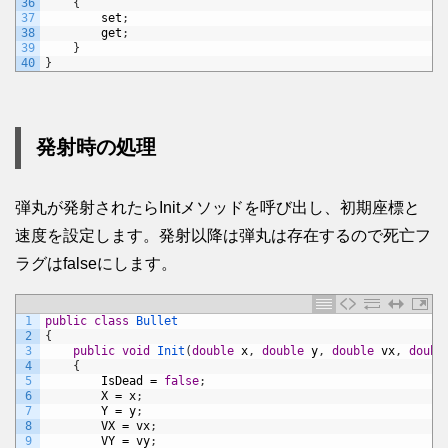
36
{
37
set
;
38
get
;
39
}
40
}
発射時の処理
弾丸が発射されたらInitメソッドを呼び出し、初期座標と
速度を設定します。発射以降は弾丸は存在するので死亡フ
ラグはfalseにします。
1
public
class
Bullet
2
{
3
public
void
Init
(
double
x
,
double
y
,
double
vx
,
doubl
4
{
5
IsDead
=
false
;
6
X
=
x
;
7
Y
=
y
;
8
VX
=
vx
;
9
VY
=
vy
;