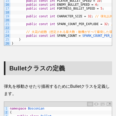
15
public
const
int
PLAYER_BULLET_SPEED
=
10
;
16
public
const
int
ENEMY_BULLET_SPEED
=
4
;
17
public
const
int
FORTRESS_BULLET_SPEED
=
5
;
18
19
public
const
int
CHARACTER_SIZE
=
32
;
// 弾丸以外
20
21
public
const
int
SPARK_COUNT_PER_EXPLODE
=
32
;
/
22
23
// 火花の総数（想定される最大数：敵機がすべて爆発した場
24
public
const
int
SPARK_COUNT
=
SPARK_COUNT_PER_EX
25
}
26
}
Bulletクラスの定義
弾丸を移動させたり描画するためにBulletクラスを定義し
ます。
1
namespace
Bosconian
2
{