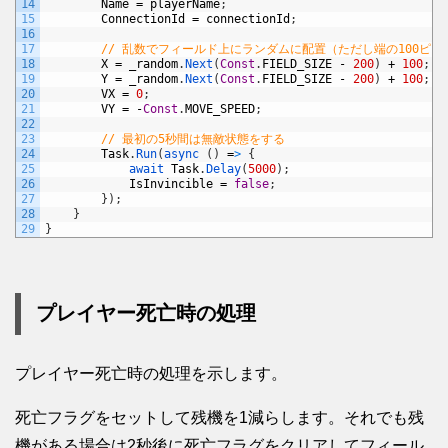
14
Name
=
playerName
;
15
ConnectionId
=
connectionId
;
16
17
// 乱数でフィールド上にランダムに配置（ただし端の100ピ
18
X
=
_random
.
Next
(
Const
.
FIELD_SIZE
-
200
)
+
100
;
19
Y
=
_random
.
Next
(
Const
.
FIELD_SIZE
-
200
)
+
100
;
20
VX
=
0
;
21
VY
=
-
Const
.
MOVE_SPEED
;
22
23
// 最初の5秒間は無敵状態をする
24
Task
.
Run
(
async
(
)
=
>
{
25
await 
Task
.
Delay
(
5000
)
;
26
IsInvincible
=
false
;
27
}
)
;
28
}
29
}
プレイヤー死亡時の処理
プレイヤー死亡時の処理を示します。
死亡フラグをセットして残機を1減らします。それでも残
機がある場合は2秒後に死亡フラグをクリアしてフィール