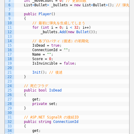
5
int
_moveCount
=
0
;
// 更新回数
6
List
<
Bullet
>
_bullets
=
new
List
<
Bullet
>
(
)
;
// 弾丸
7
8
public
Player
(
)
9
{
10
// 最初に弾丸を生成してしまう
11
for
(
int
i
=
0
;
i
<
32
;
i
++
)
12
_bullets
.
Add
(
new
Bullet
(
)
)
;
13
14
// 各プロパティ（後述）の初期化
15
IsDead
=
true
;
16
ConnectionId
=
""
;
17
Name
=
""
;
18
Score
=
0
;
19
IsInvincible
=
false
;
20
21
Init
(
)
;
// 後述
22
}
23
24
// 死亡フラグ
25
public
bool
IsDead
26
{
27
get
;
28
private
set
;
29
}
30
31
// ASP.NET SignalR の接続ID
32
public
string
ConnectionId
33
{
34
get
;