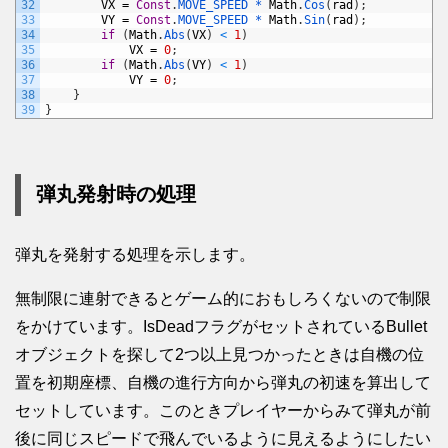
32
VX
=
Const
.
MOVE_SPEED *
Math
.
Cos
(
rad
)
;
33
VY
=
Const
.
MOVE_SPEED *
Math
.
Sin
(
rad
)
;
34
if
(
Math
.
Abs
(
VX
)
<
1
)
35
VX
=
0
;
36
if
(
Math
.
Abs
(
VY
)
<
1
)
37
VY
=
0
;
38
}
39
}
弾丸発射時の処理
弾丸を発射する処理を示します。
無制限に連射できるとゲーム的におもしろくないので制限
をかけています。IsDeadフラグがセットされているBullet
オブジェクトを探して2つ以上見つかったときは自機の位
置を初期座標、自機の進行方向から弾丸の初速を算出して
セットしています。このときプレイヤーからみて弾丸が前
後に同じスピードで飛んでいるように見えるようにしたい