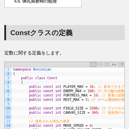
4.6.
弾丸発射時の処理
Constクラスの定義
定数に関する定義をします。
1
namespace
Bosconian
2
{
3
public
class
Const
4
{
5
public
const
int
PLAYER_MAX
=
16
;
// 参加できるプ
6
public
const
int
ENEMY_MAX
=
100
;
// ザコ敵の総数
7
public
const
int
FORTRESS_MAX
=
10
;
// 要塞の総数
8
public
const
int
REST_MAX
=
5
;
// ゲーム開始時の残
9
10
public
const
int
FIELD_SIZE
=
3200
;
// フィールド
11
public
const
int
CANVAS_SIZE
=
360
;
// 描画用のca
12
13
// 発射される弾丸の速度
14
public
const
int
MOVE_SPEED
=
4
;