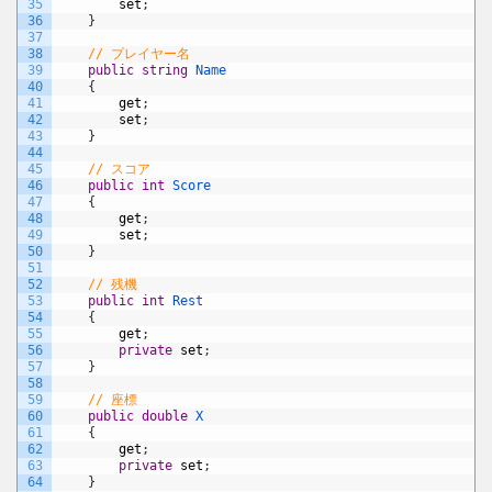
35
set
;
36
}
37
38
// プレイヤー名
39
public
string
Name
40
{
41
get
;
42
set
;
43
}
44
45
// スコア
46
public
int
Score
47
{
48
get
;
49
set
;
50
}
51
52
// 残機
53
public
int
Rest
54
{
55
get
;
56
private
set
;
57
}
58
59
// 座標
60
public
double
X
61
{
62
get
;
63
private
set
;
64
}