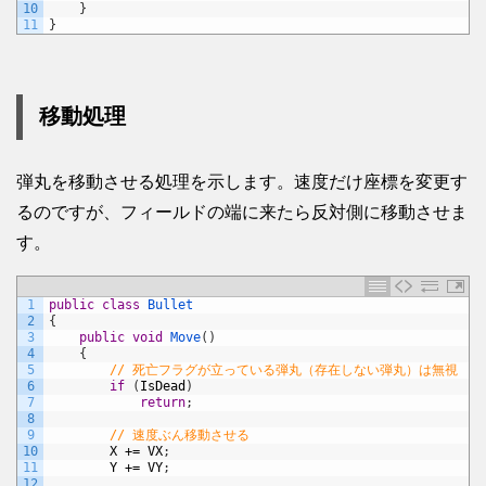
10
}
11
}
移動処理
弾丸を移動させる処理を示します。速度だけ座標を変更す
るのですが、フィールドの端に来たら反対側に移動させま
す。
1
public
class
Bullet
2
{
3
public
void
Move
(
)
4
{
5
// 死亡フラグが立っている弾丸（存在しない弾丸）は無視
6
if
(
IsDead
)
7
return
;
8
9
// 速度ぶん移動させる
10
X
+=
VX
;
11
Y
+=
VY
;
12