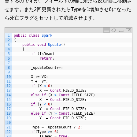
更するのですが、フィールドの端に来たら反対側に移動さ
せます。また2回更新されたらTypeを1増加させ6になった
ら死亡フラグをセットして消滅させます。
1
public
class
Spark
2
{
3
public
void
Update
(
)
4
{
5
if
(
IsDead
)
6
return
;
7
8
_updateCount
++
;
9
10
X
+=
VX
;
11
Y
+=
VY
;
12
if
(
X
<
0
)
13
X
+=
Const
.
FIELD_SIZE
;
14
else
if
(
X
>
Const
.
FIELD_SIZE
)
15
X
-=
Const
.
FIELD_SIZE
;
16
if
(
Y
<
0
)
17
Y
+=
Const
.
FIELD_SIZE
;
18
else
if
(
Y
>
Const
.
FIELD_SIZE
)
19
Y
-=
Const
.
FIELD_SIZE
;
20
21
Type
=
_updateCount
/
2
;
22
if
(
Type
>
=
6
)
23
IsDead
=
true
;