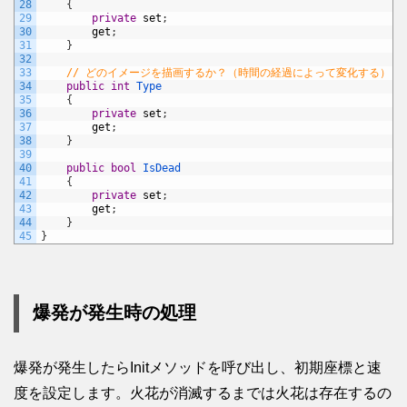
28
{
29
private
set
;
30
get
;
31
}
32
33
// どのイメージを描画するか？（時間の経過によって変化する）
34
public
int
Type
35
{
36
private
set
;
37
get
;
38
}
39
40
public
bool
IsDead
41
{
42
private
set
;
43
get
;
44
}
45
}
爆発が発生時の処理
爆発が発生したらInitメソッドを呼び出し、初期座標と速
度を設定します。火花が消滅するまでは火花は存在するの