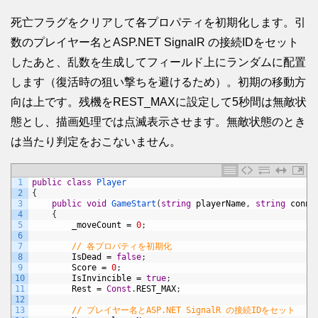
死亡フラグをクリアして各プロパティを初期化します。引
数のプレイヤー名とASP.NET SignalR の接続IDをセット
したあと、乱数を生成してフィールド上にランダムに配置
します（復活時の狙い撃ちを避けるため）。初期の移動方
向は上です。残機をREST_MAXに設定して5秒間は無敵状
態とし、描画処理では点滅表示させます。無敵状態のとき
は当たり判定をおこないません。
1
public
class
Player
2
{
3
public
void
GameStart
(
string
playerName
,
string
conne
4
{
5
_moveCount
=
0
;
6
7
// 各プロパティを初期化
8
IsDead
=
false
;
9
Score
=
0
;
10
IsInvincible
=
true
;
11
Rest
=
Const
.
REST_MAX
;
12
13
// プレイヤー名とASP.NET SignalR の接続IDをセット