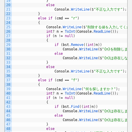
19
}
20
else
21
Console
.
WriteLine
(
$
"不正な入力です"
)
;
22
}
23
else
if
(
cmd
==
"r"
)
24
{
25
Console
.
WriteLine
(
$
"削除する値を入力してくだ
26
int
?
n
=
ToInt
(
Console
.
ReadLine
(
)
)
;
27
if
(
n
!
=
null
)
28
{
29
if
(
bst
.
Remove
(
(
int
)
n
)
)
30
Console
.
WriteLine
(
$
"{n}を削除しまし
31
else
32
Console
.
WriteLine
(
$
"{n}は存在しな
33
}
34
else
35
Console
.
WriteLine
(
$
"不正な入力です"
)
;
36
}
37
else
if
(
cmd
==
"f"
)
38
{
39
Console
.
WriteLine
(
"何を探しますか？"
)
;
40
int
?
n
=
ToInt
(
Console
.
ReadLine
(
)
)
;
41
if
(
n
!
=
null
)
42
{
43
if
(
bst
.
Find
(
(
int
)
n
)
)
44
Console
.
WriteLine
(
$
"{n}は存在します
45
else
46
Console
.
WriteLine
(
$
"{n}は存在しませ
47
}
48
else