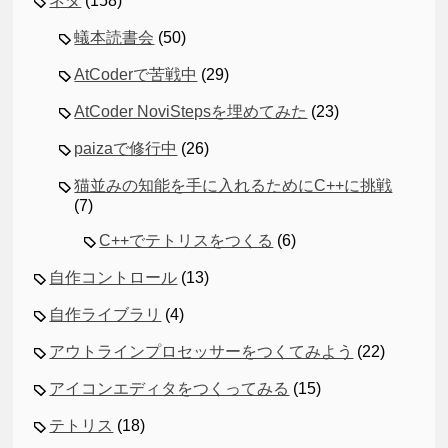
ネタ
(158)
蟻本読書会
(50)
AtCoderで苦戦中
(29)
AtCoder NoviStepsを埋めてみた
(23)
paizaで修行中
(26)
猫並みの知能を手に入れるためにC++に挑戦
(7)
C++でテトリスをつくる
(6)
自作コントロール
(13)
自作ライブラリ
(4)
アウトラインプロセッサーをつくてみよう
(22)
アイコンエディタをつくってみる
(15)
テトリス
(18)