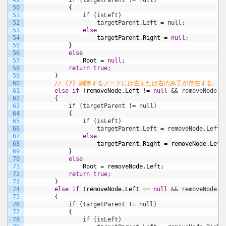
49
            if (targetParent != null)
50
            {
51
                if (isLeft)
52
                    targetParent.Left = null;
53
else
54
targetParent
.
Right
=
null
;
55
}
56
else
57
Root
=
null
;
58
return
true
;
59
}
60
// (2) 削除するノードには左または右のみ子が存在する。
61
else
if
(
removeNode
.
Left
!
=
null
&& removeNode.R
62
        {
63
            if (targetParent != null)
64
            {
65
                if (isLeft)
66
                    targetParent.Left = removeNode.Left;
67
else
68
targetParent
.
Right
=
removeNode
.
Left
69
}
70
else
71
Root
=
removeNode
.
Left
;
72
return
true
;
73
}
74
else
if
(
removeNode
.
Left
==
null
&& removeNode.R
75
        {
76
            if (targetParent != null)
77
            {
78
                if (isLeft)