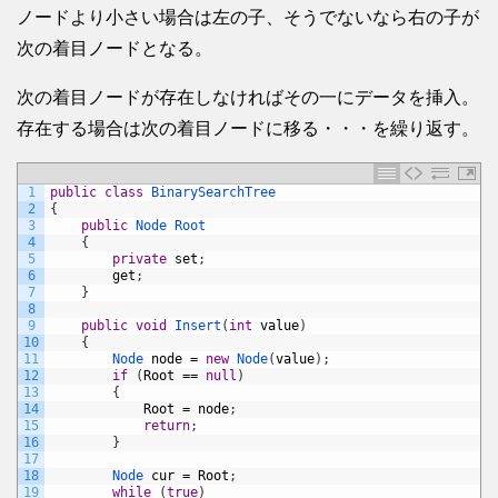
ノードより小さい場合は左の子、そうでないなら右の子が
次の着目ノードとなる。
次の着目ノードが存在しなければその一にデータを挿入。
存在する場合は次の着目ノードに移る・・・を繰り返す。
1
public
class
BinarySearchTree
2
{
3
public
Node
Root
4
{
5
private
set
;
6
get
;
7
}
8
9
public
void
Insert
(
int
value
)
10
{
11
Node 
node
=
new
Node
(
value
)
;
12
if
(
Root
==
null
)
13
{
14
Root
=
node
;
15
return
;
16
}
17
18
Node 
cur
=
Root
;
19
while
(
true
)