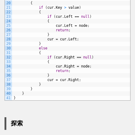
20
{
21
if
(
cur
.
Key
>
value
)
22
{
23
if
(
cur
.
Left
==
null
)
24
{
25
cur
.
Left
=
node
;
26
return
;
27
}
28
cur
=
cur
.
Left
;
29
}
30
else
31
{
32
if
(
cur
.
Right
==
null
)
33
{
34
cur
.
Right
=
node
;
35
return
;
36
}
37
cur
=
cur
.
Right
;
38
}
39
}
40
}
41
}
探索