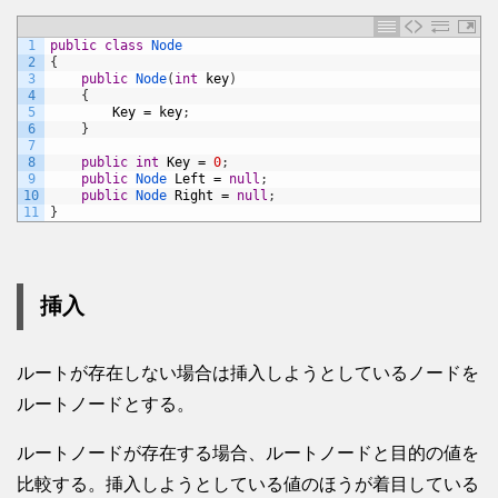
1
public
class
Node
2
{
3
public
Node
(
int
key
)
4
{
5
Key
=
key
;
6
}
7
8
public
int
Key
=
0
;
9
public
Node 
Left
=
null
;
10
public
Node 
Right
=
null
;
11
}
挿入
ルートが存在しない場合は挿入しようとしているノードを
ルートノードとする。
ルートノードが存在する場合、ルートノードと目的の値を
比較する。挿入しようとしている値のほうが着目している