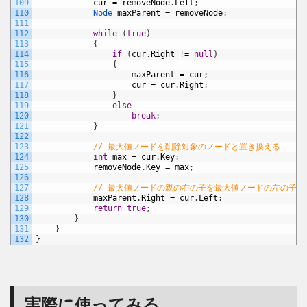
109
cur
=
removeNode
.
Left
;
110
Node 
maxParent
=
removeNode
;
111
112
while
(
true
)
113
{
114
if
(
cur
.
Right
!
=
null
)
115
{
116
maxParent
=
cur
;
117
cur
=
cur
.
Right
;
118
}
119
else
120
break
;
121
}
122
123
// 最大値ノードを削除対象のノードと置き換える
124
int
max
=
cur
.
Key
;
125
removeNode
.
Key
=
max
;
126
127
// 最大値ノードの親の右の子を最大値ノードの左の子と
128
maxParent
.
Right
=
cur
.
Left
;
129
return
true
;
130
}
131
}
132
}
実際に使ってみる