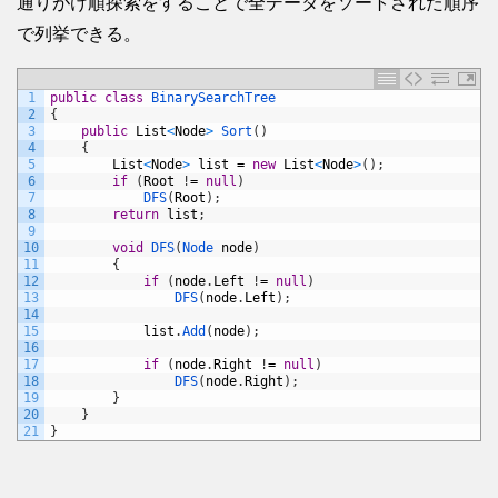
通りがけ順探索をすることで全データをソートされた順序
で列挙できる。
1
public
class
BinarySearchTree
2
{
3
public
List
<
Node
>
Sort
(
)
4
{
5
List
<
Node
>
list
=
new
List
<
Node
>
(
)
;
6
if
(
Root
!
=
null
)
7
DFS
(
Root
)
;
8
return
list
;
9
10
void
DFS
(
Node 
node
)
11
{
12
if
(
node
.
Left
!
=
null
)
13
DFS
(
node
.
Left
)
;
14
15
list
.
Add
(
node
)
;
16
17
if
(
node
.
Right
!
=
null
)
18
DFS
(
node
.
Right
)
;
19
}
20
}
21
}