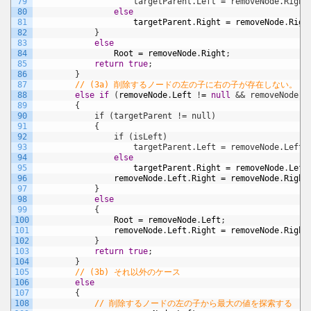
79
                    targetParent.Left = removeNode.Right
80
else
81
targetParent
.
Right
=
removeNode
.
Righ
82
}
83
else
84
Root
=
removeNode
.
Right
;
85
return
true
;
86
}
87
// (3a) 削除するノードの左の子に右の子が存在しない。
88
else
if
(
removeNode
.
Left
!
=
null
&& removeNode.R
89
        {
90
            if (targetParent != null)
91
            {
92
                if (isLeft)
93
                    targetParent.Left = removeNode.Left;
94
else
95
targetParent
.
Right
=
removeNode
.
Left
96
removeNode
.
Left
.
Right
=
removeNode
.
Right
97
}
98
else
99
{
100
Root
=
removeNode
.
Left
;
101
removeNode
.
Left
.
Right
=
removeNode
.
Right
102
}
103
return
true
;
104
}
105
// (3b) それ以外のケース
106
else
107
{
108
// 削除するノードの左の子から最大の値を探索する