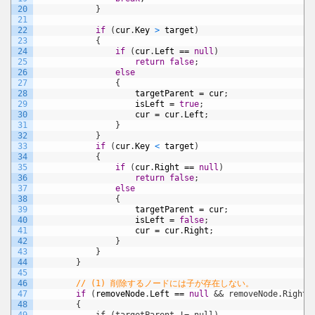
20
}
21
22
if
(
cur
.
Key
>
target
)
23
{
24
if
(
cur
.
Left
==
null
)
25
return
false
;
26
else
27
{
28
targetParent
=
cur
;
29
isLeft
=
true
;
30
cur
=
cur
.
Left
;
31
}
32
}
33
if
(
cur
.
Key
<
target
)
34
{
35
if
(
cur
.
Right
==
null
)
36
return
false
;
37
else
38
{
39
targetParent
=
cur
;
40
isLeft
=
false
;
41
cur
=
cur
.
Right
;
42
}
43
}
44
}
45
46
// (1) 削除するノードには子が存在しない。
47
if
(
removeNode
.
Left
==
null
&& removeNode.Right 
48
        {