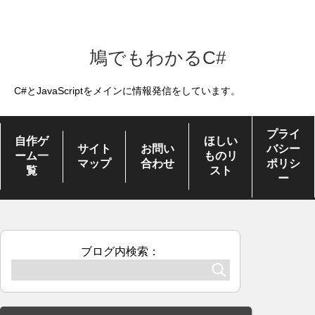
鳩でもわかるC#
C#とJavaScriptをメインに情報発信をしています。
プライ
自作ゲ
ほしい
サイト
お問い
バシー
ーム一
ものリ
マップ
合わせ
ポリシ
覧
スト
ー
ブログ内検索：