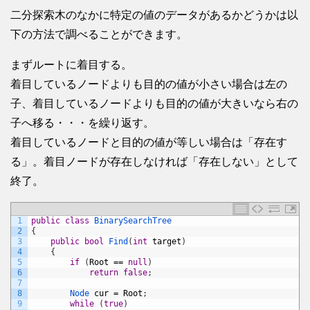
二分探索木のなかに特定の値のデータがあるかどうかは以
下の方法で調べることができます。
まずルートに着目する。
着目しているノードよりも目的の値が小さい場合は左の
子、着目しているノードよりも目的の値が大きいなら右の
子へ移る・・・を繰り返す。
着目しているノードと目的の値が等しい場合は「存在す
る」。着目ノードが存在しなければ「存在しない」として
終了。
1
public
class
BinarySearchTree
2
{
3
public
bool
Find
(
int
target
)
4
{
5
if
(
Root
==
null
)
6
return
false
;
7
8
Node 
cur
=
Root
;
9
while
(
true
)