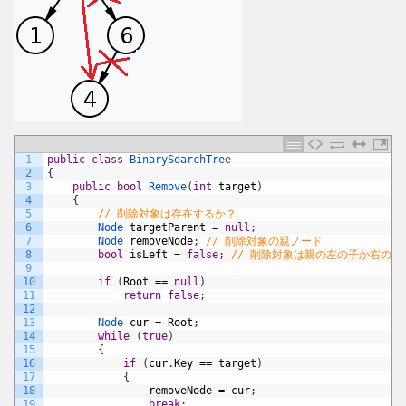
1
public
class
BinarySearchTree
2
{
3
public
bool
Remove
(
int
target
)
4
{
5
// 削除対象は存在するか？
6
Node 
targetParent
=
null
;
7
Node 
removeNode
;
// 削除対象の親ノード
8
bool
isLeft
=
false
;
// 削除対象は親の左の子か右の子
9
10
if
(
Root
==
null
)
11
return
false
;
12
13
Node 
cur
=
Root
;
14
while
(
true
)
15
{
16
if
(
cur
.
Key
==
target
)
17
{
18
removeNode
=
cur
;
19
break
;