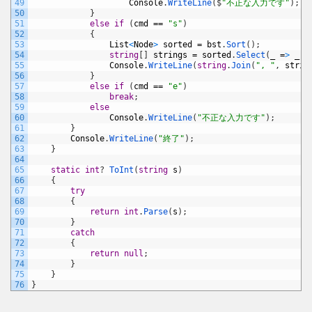
49
Console
.
WriteLine
(
$
"不正な入力です"
)
;
50
}
51
else
if
(
cmd
==
"s"
)
52
{
53
List
<
Node
>
sorted
=
bst
.
Sort
(
)
;
54
string
[
]
strings
=
sorted
.
Select
(
_
=
>
_
.
K
55
Console
.
WriteLine
(
string
.
Join
(
", "
,
strin
56
}
57
else
if
(
cmd
==
"e"
)
58
break
;
59
else
60
Console
.
WriteLine
(
"不正な入力です"
)
;
61
}
62
Console
.
WriteLine
(
"終了"
)
;
63
}
64
65
static
int
?
ToInt
(
string
s
)
66
{
67
try
68
{
69
return
int
.
Parse
(
s
)
;
70
}
71
catch
72
{
73
return
null
;
74
}
75
}
76
}