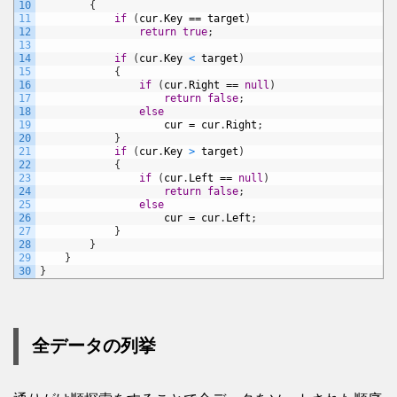
10
{
11
if
(
cur
.
Key
==
target
)
12
return
true
;
13
14
if
(
cur
.
Key
<
target
)
15
{
16
if
(
cur
.
Right
==
null
)
17
return
false
;
18
else
19
cur
=
cur
.
Right
;
20
}
21
if
(
cur
.
Key
>
target
)
22
{
23
if
(
cur
.
Left
==
null
)
24
return
false
;
25
else
26
cur
=
cur
.
Left
;
27
}
28
}
29
}
30
}
全データの列挙