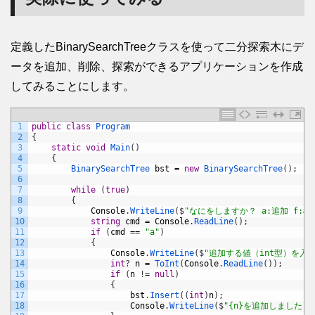
定義したBinarySearchTreeクラスを使って二分探索木にデ
ータを追加、削除、探索ができるアプリケーションを作成
してみることにします。
1
public
class
Program
2
{
3
static
void
Main
(
)
4
{
5
BinarySearchTree 
bst
=
new
BinarySearchTree
(
)
;
6
7
while
(
true
)
8
{
9
Console
.
WriteLine
(
$
"なにをしますか？ a:追加 f:検
10
string
cmd
=
Console
.
ReadLine
(
)
;
11
if
(
cmd
==
"a"
)
12
{
13
Console
.
WriteLine
(
$
"追加する値（int型）を入
14
int
?
n
=
ToInt
(
Console
.
ReadLine
(
)
)
;
15
if
(
n
!
=
null
)
16
{
17
bst
.
Insert
(
(
int
)
n
)
;
18
Console
.
WriteLine
(
$
"{n}を追加しました"
)