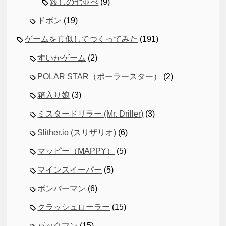
殺しの七並べ
(9)
ドボン
(19)
ゲームを真似してつくってみた
(191)
すいかゲーム
(2)
POLAR STAR（ポーラースター）
(2)
箱入り娘
(3)
ミスタードリラー (Mr. Driller)
(3)
Slither.io (スリザリオ)
(6)
マッピー（MAPPY）
(5)
マインスイーパー
(5)
ボンバーマン
(6)
クラッシュローラー
(15)
パックマン
(15)