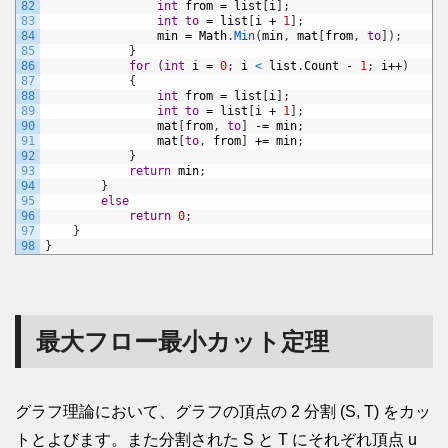
82
int
from
=
list
[
i
]
;
83
int
to
=
list
[
i
+
1
]
;
84
min
=
Math
.
Min
(
min
,
mat
[
from
,
to
]
)
;
85
}
86
for
(
int
i
=
0
;
i
<
list
.
Count
-
1
;
i
++
)
87
{
88
int
from
=
list
[
i
]
;
89
int
to
=
list
[
i
+
1
]
;
90
mat
[
from
,
to
]
-=
min
;
91
mat
[
to
,
from
]
+=
min
;
92
}
93
return
min
;
94
}
95
else
96
return
0
;
97
}
98
}
最大フロー最小カット定理
グラフ理論において、グラフの頂点の 2 分割 (S, T) をカッ
トとよびます。また分割された S と T にそれぞれ頂点 u