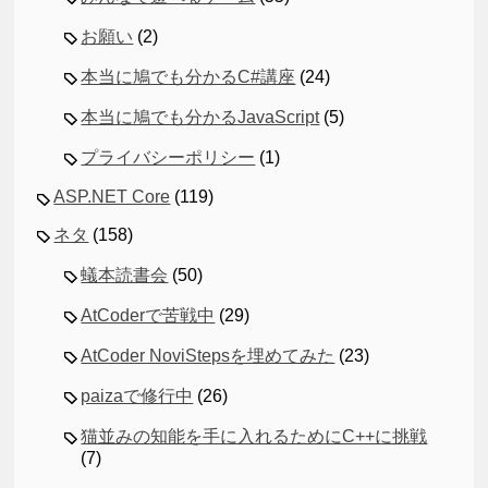
お願い
(2)
本当に鳩でも分かるC#講座
(24)
本当に鳩でも分かるJavaScript
(5)
プライバシーポリシー
(1)
ASP.NET Core
(119)
ネタ
(158)
蟻本読書会
(50)
AtCoderで苦戦中
(29)
AtCoder NoviStepsを埋めてみた
(23)
paizaで修行中
(26)
猫並みの知能を手に入れるためにC++に挑戦
(7)