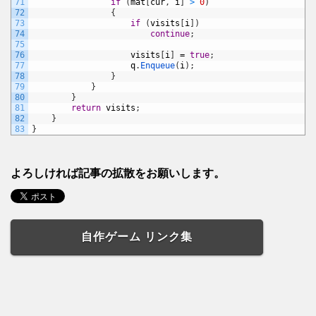
71
if
(
mat
[
cur
,
i
]
>
0
)
72
{
73
if
(
visits
[
i
]
)
74
continue
;
75
76
visits
[
i
]
=
true
;
77
q
.
Enqueue
(
i
)
;
78
}
79
}
80
}
81
return
visits
;
82
}
83
}
よろしければ記事の拡散をお願いします。
自作ゲーム リンク集