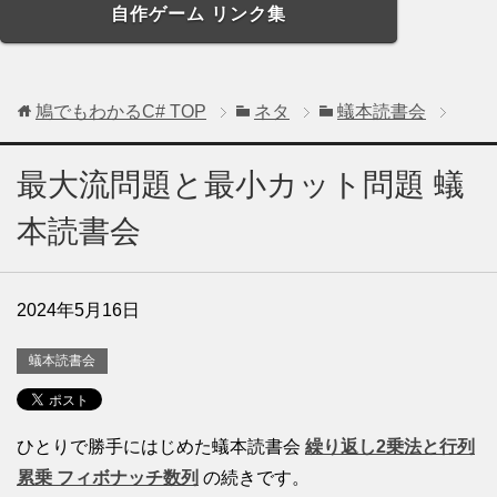
自作ゲーム リンク集
鳩でもわかるC#
TOP
ネタ
蟻本読書会
最大流問題と最小カット問題 蟻
本読書会
2024年5月16日
蟻本読書会
ひとりで勝手にはじめた蟻本読書会
繰り返し2乗法と行列
累乗 フィボナッチ数列
の続きです。