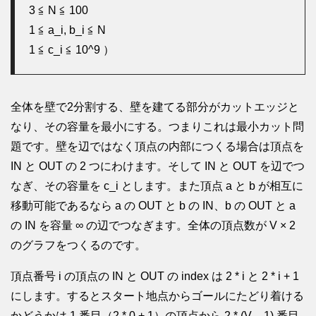
3 ≦ N ≦ 100
1 ≦ a_i, b_i ≦ N
1 ≦ c_i ≦ 10^9 ）
全体を壁で2分割する、壁を建てる部分がカットエッジと
なり、その容量を最小にする。つまりこれは最小カット問
題です。壁を辺ではなく頂点の内部につくる場合は頂点を
IN と OUT の 2 つにわけます。そして IN と OUT を辺でつ
なぎ、その容量を c_i とします。また頂点 a と b が相互に
移動可能であるなら a の OUT と b の IN、b の OUT と a
の IN を容量 ∞ の辺でつなぎます。全体の頂点数が V × 2
のグラフをつくるのです。
頂点番号 i の頂点の IN と OUT の index は 2 * i と 2 * i + 1
にします。するとスタート地点からゴールにたどり着ける
かどうかは 1 番目（2 * 0 + 1）の頂点から 2 * (V – 1) 番目