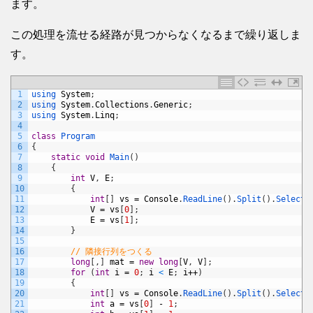
ます。
この処理を流せる経路が見つからなくなるまで繰り返しま
す。
1
using 
System
;
2
using 
System
.
Collections
.
Generic
;
3
using 
System
.
Linq
;
4
5
class
Program
6
{
7
static
void
Main
(
)
8
{
9
int
V
,
E
;
10
{
11
int
[
]
vs
=
Console
.
ReadLine
(
)
.
Split
(
)
.
Select
(
12
V
=
vs
[
0
]
;
13
E
=
vs
[
1
]
;
14
}
15
16
// 隣接行列をつくる
17
long
[
,
]
mat
=
new
long
[
V
,
V
]
;
18
for
(
int
i
=
0
;
i
<
E
;
i
++
)
19
{
20
int
[
]
vs
=
Console
.
ReadLine
(
)
.
Split
(
)
.
Select
(
21
int
a
=
vs
[
0
]
-
1
;