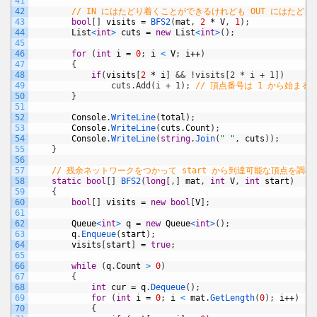
41
42
// IN にはたどり着くことができるけれども OUT にはたど
43
bool
[
]
visits
=
BFS2
(
mat
,
2
*
V
,
1
)
;
44
List
<
int
>
cuts
=
new
List
<
int
>
(
)
;
45
46
for
(
int
i
=
0
;
i
<
V
;
i
++
)
47
{
48
if
(
visits
[
2
*
i
]
&& !visits[2 * i + 1])
49
                cuts.Add(i + 1);
// 頂点番号は 1 から始まる
50
}
51
52
Console
.
WriteLine
(
total
)
;
53
Console
.
WriteLine
(
cuts
.
Count
)
;
54
Console
.
WriteLine
(
string
.
Join
(
" "
,
cuts
)
)
;
55
}
56
57
// 残余ネットワークをつかって start から到達可能な頂点を調べ
58
static
bool
[
]
BFS2
(
long
[
,
]
mat
,
int
V
,
int
start
)
59
{
60
bool
[
]
visits
=
new
bool
[
V
]
;
61
62
Queue
<
int
>
q
=
new
Queue
<
int
>
(
)
;
63
q
.
Enqueue
(
start
)
;
64
visits
[
start
]
=
true
;
65
66
while
(
q
.
Count
>
0
)
67
{
68
int
cur
=
q
.
Dequeue
(
)
;
69
for
(
int
i
=
0
;
i
<
mat
.
GetLength
(
0
)
;
i
++
)
70
{