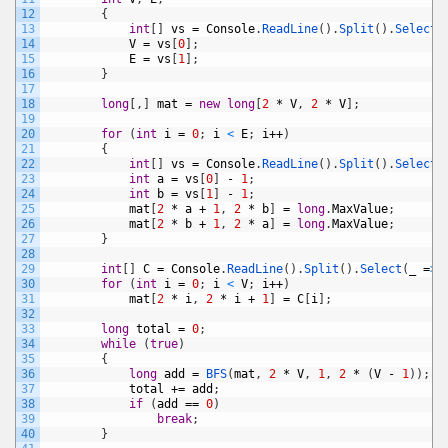
12
{
13
int
[
]
vs
=
Console
.
ReadLine
(
)
.
Split
(
)
.
Select
(
14
V
=
vs
[
0
]
;
15
E
=
vs
[
1
]
;
16
}
17
18
long
[
,
]
mat
=
new
long
[
2
*
V
,
2
*
V
]
;
19
20
for
(
int
i
=
0
;
i
<
E
;
i
++
)
21
{
22
int
[
]
vs
=
Console
.
ReadLine
(
)
.
Split
(
)
.
Select
(
23
int
a
=
vs
[
0
]
-
1
;
24
int
b
=
vs
[
1
]
-
1
;
25
mat
[
2
*
a
+
1
,
2
*
b
]
=
long
.
MaxValue
;
26
mat
[
2
*
b
+
1
,
2
*
a
]
=
long
.
MaxValue
;
27
}
28
29
int
[
]
C
=
Console
.
ReadLine
(
)
.
Split
(
)
.
Select
(
_
=
>
30
for
(
int
i
=
0
;
i
<
V
;
i
++
)
31
mat
[
2
*
i
,
2
*
i
+
1
]
=
C
[
i
]
;
32
33
long
total
=
0
;
34
while
(
true
)
35
{
36
long
add
=
BFS
(
mat
,
2
*
V
,
1
,
2
*
(
V
-
1
)
)
;
37
total
+=
add
;
38
if
(
add
==
0
)
39
break
;
40
}