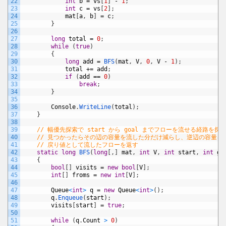
22
int
b
=
vs
[
1
]
-
1
;
23
int
c
=
vs
[
2
]
;
24
mat
[
a
,
b
]
=
c
;
25
}
26
27
long
total
=
0
;
28
while
(
true
)
29
{
30
long
add
=
BFS
(
mat
,
V
,
0
,
V
-
1
)
;
31
total
+=
add
;
32
if
(
add
==
0
)
33
break
;
34
}
35
36
Console
.
WriteLine
(
total
)
;
37
}
38
39
// 幅優先探索で start から goal までフローを流せる経路を探
40
// 見つかったらその辺の容量を流した分だけ減らし、逆辺の容量を
41
// 戻り値として流したフローを返す
42
static
long
BFS
(
long
[
,
]
mat
,
int
V
,
int
start
,
int
go
43
{
44
bool
[
]
visits
=
new
bool
[
V
]
;
45
int
[
]
froms
=
new
int
[
V
]
;
46
47
Queue
<
int
>
q
=
new
Queue
<
int
>
(
)
;
48
q
.
Enqueue
(
start
)
;
49
visits
[
start
]
=
true
;
50
51
while
(
q
.
Count
>
0
)