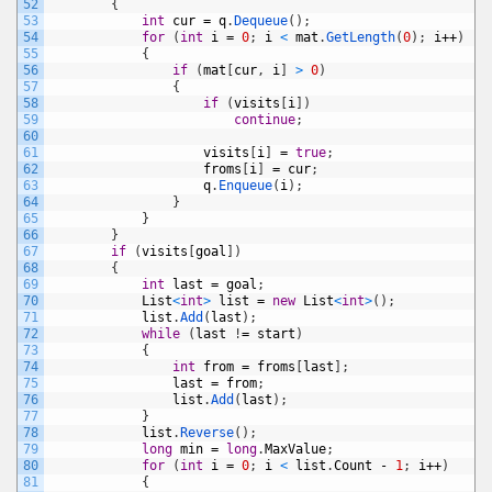
52
{
53
int
cur
=
q
.
Dequeue
(
)
;
54
for
(
int
i
=
0
;
i
<
mat
.
GetLength
(
0
)
;
i
++
)
55
{
56
if
(
mat
[
cur
,
i
]
>
0
)
57
{
58
if
(
visits
[
i
]
)
59
continue
;
60
61
visits
[
i
]
=
true
;
62
froms
[
i
]
=
cur
;
63
q
.
Enqueue
(
i
)
;
64
}
65
}
66
}
67
if
(
visits
[
goal
]
)
68
{
69
int
last
=
goal
;
70
List
<
int
>
list
=
new
List
<
int
>
(
)
;
71
list
.
Add
(
last
)
;
72
while
(
last
!
=
start
)
73
{
74
int
from
=
froms
[
last
]
;
75
last
=
from
;
76
list
.
Add
(
last
)
;
77
}
78
list
.
Reverse
(
)
;
79
long
min
=
long
.
MaxValue
;
80
for
(
int
i
=
0
;
i
<
list
.
Count
-
1
;
i
++
)
81
{