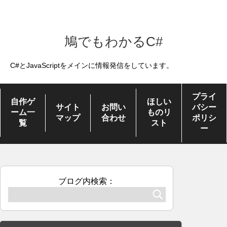
鳩でもわかるC#
C#とJavaScriptをメインに情報発信をしています。
プライ
自作ゲ
ほしい
サイト
お問い
バシー
ーム一
ものリ
マップ
合わせ
ポリシ
覧
スト
ー
ブログ内検索：