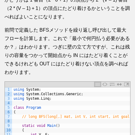
（2 * (V – 1) + 1）の頂点にたどり着けるかということを調
べればよいことになります。
前問で定義した BFSメソッドを繰り返し呼び出して最大
フローを計算します。これで「最小で何円払う必要がある
か？」はわかります。つぎに壁の立て方ですが、これは残
りの容量をつかって開始点から IN にはたどり着くことが
できるけれども OUT にはたどり着けない頂点を調べれば
わかります。
1
using 
System
;
2
using 
System
.
Collections
.
Generic
;
3
using 
System
.
Linq
;
4
5
class
Program
6
{
7
// long BFS(long[,] mat, int V, int start, int 
8
9
static
void
Main
(
)
10
{
11
int
V
,
E
;