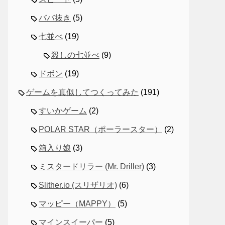
ババ抜き
(5)
七並べ
(19)
殺しの七並べ
(9)
ドボン
(19)
ゲームを真似してつくってみた
(191)
すいかゲーム
(2)
POLAR STAR（ポーラースター）
(2)
箱入り娘
(3)
ミスタードリラー (Mr. Driller)
(3)
Slither.io (スリザリオ)
(6)
マッピー（MAPPY）
(5)
マインスイーパー
(5)