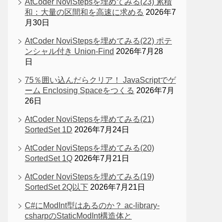
AtCoder NoviStepsを埋めてみる(23) 累積
和：大量の区間和を高速に求める
2026年7
月30日
AtCoder NoviStepsを埋めてみる(22) ポテ
ンシャル付き Union-Find
2026年7月28
日
75％囲い込んだらクリア！ JavaScriptでゲ
ーム Enclosing Spaceをつくる
2026年7月
26日
AtCoder NoviStepsを埋めてみる(21)
SortedSet 1D
2026年7月24日
AtCoder NoviStepsを埋めてみる(20)
SortedSet 1Q
2026年7月21日
AtCoder NoviStepsを埋めてみる(19)
SortedSet 2Q以下
2026年7月21日
C#にModInt型はあるのか？ ac-library-
csharpのStaticModInt構造体と