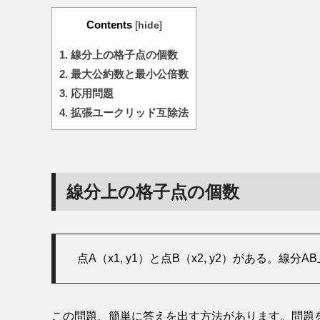
Contents
[
hide
]
1.
線分上の格子点の個数
2.
最大公約数と最小公倍数
3.
応用問題
4.
拡張ユークリッド互除法
線分上の格子点の個数
点A（x1, y1）と点B（x2, y2）がある。線
この問題、簡単に答えを出す方法があります。問題