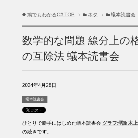
鳩でもわかるC#
TOP
ネタ
蟻本読書会
数学的な問題 線分上の
の互除法 蟻本読書会
2024年4月28日
蟻本読書会
ひとりで勝手にはじめた蟻本読書会
グラフ理論 木
の続きです。