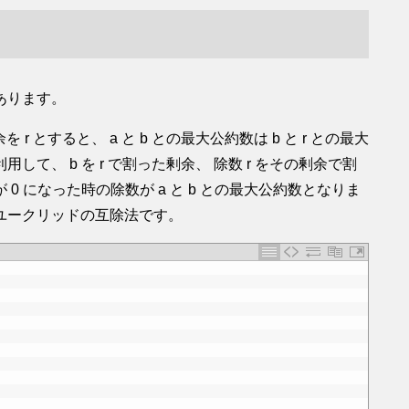
あります。
る剰余を r とすると、 a と b との最大公約数は b と r との最大
て、 b を r で割った剰余、 除数 r をその剰余で割
 になった時の除数が a と b との最大公約数となりま
ユークリッドの互除法です。