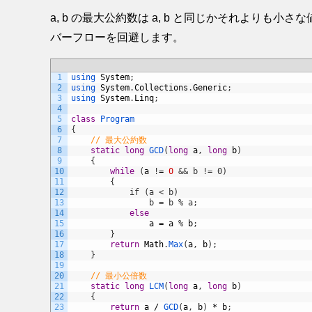
a, b の最大公約数は a, b と同じかそれよりも小さな値
バーフローを回避します。
1
using 
System
;
2
using 
System
.
Collections
.
Generic
;
3
using 
System
.
Linq
;
4
5
class
Program
6
{
7
// 最大公約数
8
static
long
GCD
(
long
a
,
long
b
)
9
{
10
while
(
a
!
=
0
&& b != 0)
11
        {
12
            if (a < b)
13
                b = b % a;
14
else
15
a
=
a
%
b
;
16
}
17
return
Math
.
Max
(
a
,
b
)
;
18
}
19
20
// 最小公倍数
21
static
long
LCM
(
long
a
,
long
b
)
22
{
23
return
a
/
GCD
(
a
,
b
)
*
b
;