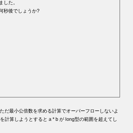
ました。
何秒後でしょうか?
問題です。ただ最小公倍数を求める計算でオーバーフローしないよ
) を計算しようとすると a * b が long型の範囲を超えてし