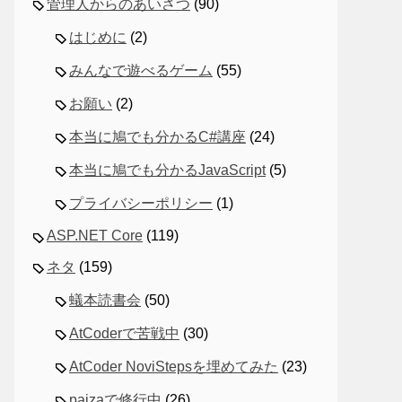
管理人からのあいさつ
(90)
はじめに
(2)
みんなで遊べるゲーム
(55)
お願い
(2)
本当に鳩でも分かるC#講座
(24)
本当に鳩でも分かるJavaScript
(5)
プライバシーポリシー
(1)
ASP.NET Core
(119)
ネタ
(159)
蟻本読書会
(50)
AtCoderで苦戦中
(30)
AtCoder NoviStepsを埋めてみた
(23)
paizaで修行中
(26)