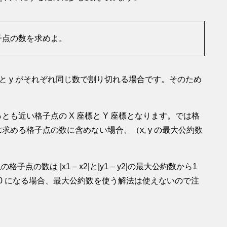
子点の数を求めよ。
x と y がそれぞれ同じ数で割り切れる場合です。そのため
っとも近い格子点の X 座標と Y 座標となります。では格
は求める格子点の数に含めない場合、（x, y の最大公約数
格子点の数は |x1 – x2|と|y1 – y2|の最大公約数から1
0 になる場合、最大公約数を使う解法は使えないので注