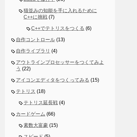
猫並みの知能を手に入れるために
C++に挑戦
(7)
C++でテトリスをつくる
(6)
自作コントロール
(13)
自作ライブラリ
(4)
アウトラインプロセッサーをつくてみよ
う
(22)
アイコンエディタをつくってみる
(15)
テトリス
(18)
テトリス延長戦
(4)
カードゲーム
(66)
素数大富豪
(15)
スピード
(5)