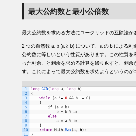
最大公約数と最小公倍数
最大公約数を求める方法にユークリッドの互除法が
2 つの自然数 a, b (a ≧ b) について、a の b によ
公約数に等しいという性質があります。この性質を利用し
った剰余、と剰余を求める計算を繰り返すと、剰余が 0
す。これによって最大公約数を求めようというのが
1
long
GCD
(
long
a
,
long
b
)
2
{
3
while
(
a
!
=
0
&& b != 0)
4
    {
5
        if (a < b)
6
            b = b % a;
7
else
8
a
=
a
%
b
;
9
}
10
return
Math
.
Max
(
a
,
b
)
;
11
}