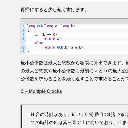
再帰にすると少し短く書けます。
1
long
GCD
(
long
a
,
long
b
)
2
{
3
if
(
b
==
0
)
4
return
a
;
5
else
6
return
GCD
(
b
,
a
%
b
)
;
7
}
最小公倍数は最大公約数から容易に算出できます。最小
の最大公約数や最小公倍数も最初に a と b の最大
公倍数を求めることを繰り返すことで求めることが
C – Multiple Clocks
N 台の時計があり、i(1 ≦ i ≦ N) 番目の時計
ての時計の針は真っ直ぐ上に向いており、止ま