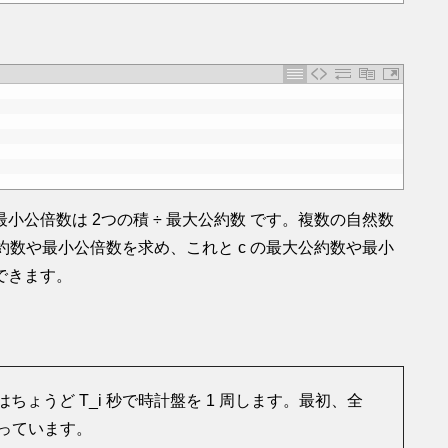
公倍数は 2つの積 ÷ 最大公約数 です。複数の自然数
公約数や最小公倍数を求め、これと c の最大公約数や最小
できます。
の針はちょうど T_i 秒で時計盤を 1 周します。最初、全
っています。