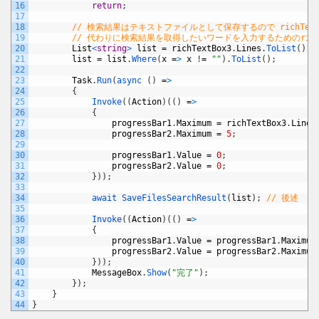
16
return
;
17
18
// 検索結果はテキストファイルとして保存するので richTextBox
19
// 代わりに検索結果を取得したいワードを入力するためのrichT
20
List
<
string
>
list
=
richTextBox3
.
Lines
.
ToList
(
)
;
21
list
=
list
.
Where
(
x
=
>
x
!
=
""
)
.
ToList
(
)
;
22
23
Task
.
Run
(
async
(
)
=
>
24
{
25
Invoke
(
(
Action
)
(
(
)
=
>
26
{
27
progressBar1
.
Maximum
=
richTextBox3
.
Lines
28
progressBar2
.
Maximum
=
5
;
29
30
progressBar1
.
Value
=
0
;
31
progressBar2
.
Value
=
0
;
32
}
)
)
;
33
34
await 
SaveFilesSearchResult
(
list
)
;
// 後述
35
36
Invoke
(
(
Action
)
(
(
)
=
>
37
{
38
progressBar1
.
Value
=
progressBar1
.
Maximum
39
progressBar2
.
Value
=
progressBar2
.
Maximum
40
}
)
)
;
41
MessageBox
.
Show
(
"完了"
)
;
42
}
)
;
43
}
44
}