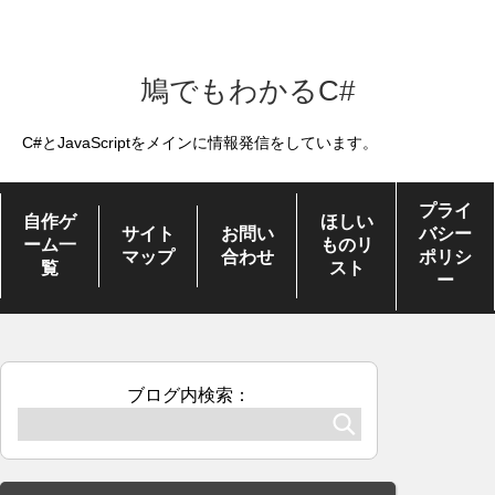
鳩でもわかるC#
C#とJavaScriptをメインに情報発信をしています。
プライ
自作ゲ
ほしい
サイト
お問い
バシー
ーム一
ものリ
マップ
合わせ
ポリシ
覧
スト
ー
ブログ内検索：