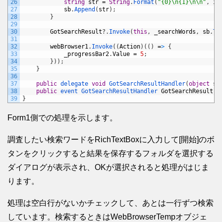
26
string
str
=
String
.
Format
(
"{0}\n{1}\n\n"
,
in
27
sb
.
Append
(
str
)
;
28
}
29
30
GotSearchResult
?
.
Invoke
(
this
,
_searchWords
,
sb
.
To
31
32
webBrowser1
.
Invoke
(
(
Action
)
(
(
)
=
>
{
33
_progressBar2
.
Value
=
5
;
34
}
)
)
;
35
}
36
37
public
delegate 
void
GotSearchResultHandler
(
object
se
38
public
event 
GotSearchResultHandler 
GotSearchResult
;
39
}
Form1側での処理を示します。
調査したい検索ワードをRichTextBoxに入力して[開始]のボ
タンをクリックすると結果を保存するフォルダを選択する
ダイアログが表示され、OKが選択されると処理がはじま
ります。
処理は空白行がないかチェックして、あとは一行ずつ検索
しています。検索するときはWebBrowserTempオブジェ