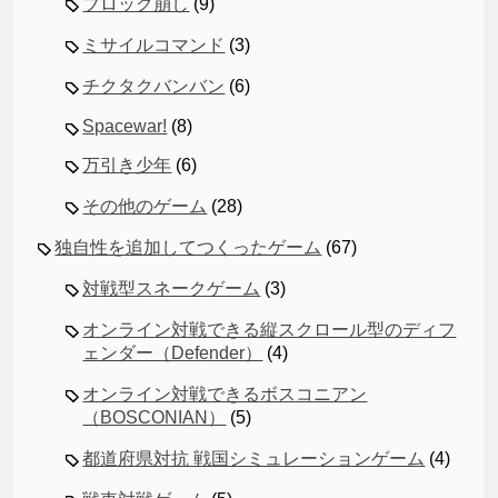
ブロック崩し
(9)
ミサイルコマンド
(3)
チクタクバンバン
(6)
Spacewar!
(8)
万引き少年
(6)
その他のゲーム
(28)
独自性を追加してつくったゲーム
(67)
対戦型スネークゲーム
(3)
オンライン対戦できる縦スクロール型のディフ
ェンダー（Defender）
(4)
オンライン対戦できるボスコニアン
（BOSCONIAN）
(5)
都道府県対抗 戦国シミュレーションゲーム
(4)