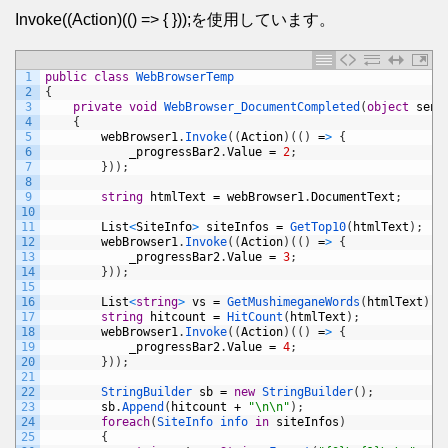
Invoke((Action)(() => { }));を使用しています。
1
public
class
WebBrowserTemp
2
{
3
private
void
WebBrowser_DocumentCompleted
(
object
send
4
{
5
webBrowser1
.
Invoke
(
(
Action
)
(
(
)
=
>
{
6
_progressBar2
.
Value
=
2
;
7
}
)
)
;
8
9
string
htmlText
=
webBrowser1
.
DocumentText
;
10
11
List
<
SiteInfo
>
siteInfos
=
GetTop10
(
htmlText
)
;
12
webBrowser1
.
Invoke
(
(
Action
)
(
(
)
=
>
{
13
_progressBar2
.
Value
=
3
;
14
}
)
)
;
15
16
List
<
string
>
vs
=
GetMushimeganeWords
(
htmlText
)
;
17
string
hitcount
=
HitCount
(
htmlText
)
;
18
webBrowser1
.
Invoke
(
(
Action
)
(
(
)
=
>
{
19
_progressBar2
.
Value
=
4
;
20
}
)
)
;
21
22
StringBuilder 
sb
=
new
StringBuilder
(
)
;
23
sb
.
Append
(
hitcount
+
"\n\n"
)
;
24
foreach
(
SiteInfo 
info 
in
siteInfos
)
25
{