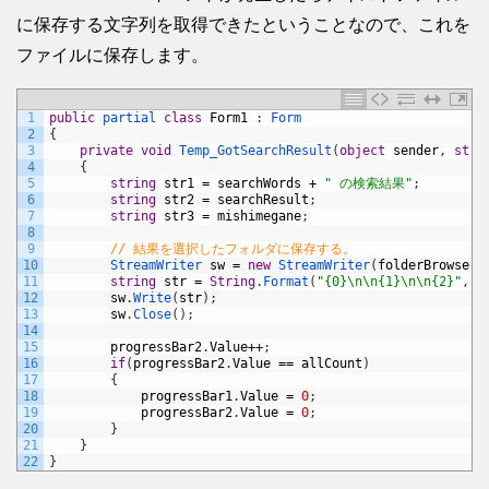
に保存する文字列を取得できたということなので、これを
ファイルに保存します。
1
public
partial 
class
Form1
:
Form
2
{
3
private
void
Temp_GotSearchResult
(
object
sender
,
stri
4
{
5
string
str1
=
searchWords
+
" の検索結果"
;
6
string
str2
=
searchResult
;
7
string
str3
=
mishimegane
;
8
9
// 結果を選択したフォルダに保存する。
10
StreamWriter 
sw
=
new
StreamWriter
(
folderBrowserD
11
string
str
=
String
.
Format
(
"{0}\n\n{1}\n\n{2}"
,
s
12
sw
.
Write
(
str
)
;
13
sw
.
Close
(
)
;
14
15
progressBar2
.
Value
++
;
16
if
(
progressBar2
.
Value
==
allCount
)
17
{
18
progressBar1
.
Value
=
0
;
19
progressBar2
.
Value
=
0
;
20
}
21
}
22
}