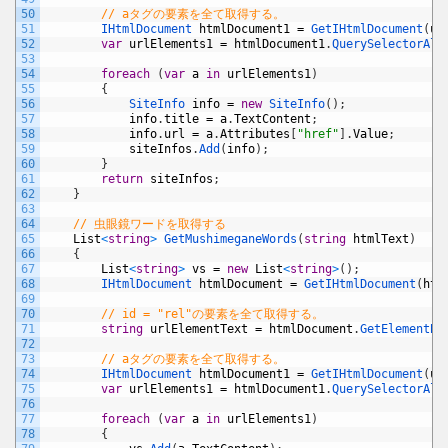
50
// aタグの要素を全て取得する。
51
IHtmlDocument 
htmlDocument1
=
GetIHtmlDocument
(
ur
52
var
urlElements1
=
htmlDocument1
.
QuerySelectorAll
53
54
foreach
(
var
a
in
urlElements1
)
55
{
56
SiteInfo 
info
=
new
SiteInfo
(
)
;
57
info
.
title
=
a
.
TextContent
;
58
info
.
url
=
a
.
Attributes
[
"href"
]
.
Value
;
59
siteInfos
.
Add
(
info
)
;
60
}
61
return
siteInfos
;
62
}
63
64
// 虫眼鏡ワードを取得する
65
List
<
string
>
GetMushimeganeWords
(
string
htmlText
)
66
{
67
List
<
string
>
vs
=
new
List
<
string
>
(
)
;
68
IHtmlDocument 
htmlDocument
=
GetIHtmlDocument
(
htm
69
70
// id = "rel"の要素を全て取得する。
71
string
urlElementText
=
htmlDocument
.
GetElementBy
72
73
// aタグの要素を全て取得する。
74
IHtmlDocument 
htmlDocument1
=
GetIHtmlDocument
(
ur
75
var
urlElements1
=
htmlDocument1
.
QuerySelectorAll
76
77
foreach
(
var
a
in
urlElements1
)
78
{