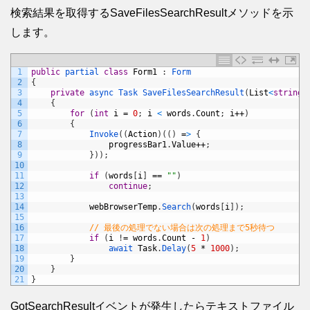
検索結果を取得するSaveFilesSearchResultメソッドを示
します。
1
public
partial 
class
Form1
:
Form
2
{
3
private
async 
Task 
SaveFilesSearchResult
(
List
<
string
>
4
{
5
for
(
int
i
=
0
;
i
<
words
.
Count
;
i
++
)
6
{
7
Invoke
(
(
Action
)
(
(
)
=
>
{
8
progressBar1
.
Value
++
;
9
}
)
)
;
10
11
if
(
words
[
i
]
==
""
)
12
continue
;
13
14
webBrowserTemp
.
Search
(
words
[
i
]
)
;
15
16
// 最後の処理でない場合は次の処理まで5秒待つ
17
if
(
i
!
=
words
.
Count
-
1
)
18
await 
Task
.
Delay
(
5
*
1000
)
;
19
}
20
}
21
}
GotSearchResultイベントが発生したらテキストファイル