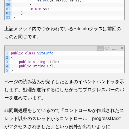
79
vs
.
Add
(
a
.
TextContent
)
;
80
}
81
return
vs
;
82
}
83
}
上記メソッド内でつかわれているSiteInfoクラスは前回の
ものと同じです。
1
public
class
SiteInfo
2
{
3
public
string
title
;
4
public
string
url
;
5
}
ページの読み込みが完了したときのイベントハンドラを示
します。処理が進行するにしたがってプログレスバーのバ
ーを進めています。
非同期処理をしているので「コントロールが作成されたス
レッド以外のスレッドからコントロール ‘_progressBar2’
がアクセスされました」という例外が出ないように