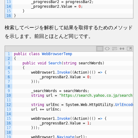
13
_progressBar2
=
progressBar2
;
14
_progressBar2
.
Value
=
0
;
15
}
16
}
検索してページを解析して結果を取得するためのメソッド
を示します。前回とほとんど同じです。
1
public
class
WebBrowserTemp
2
{
3
public
void
Search
(
string
searchWords
)
4
{
5
webBrowser1
.
Invoke
(
(
Action
)
(
(
)
=
>
{
6
_progressBar2
.
Value
=
0
;
7
}
)
)
;
8
9
_searchWords
=
searchWords
;
10
string
url
=
"https://search.yahoo.co.jp/search?p
11
12
string
urlEnc
=
System
.
Web
.
HttpUtility
.
UrlEncode
(
13
url
+=
urlEnc
;
14
15
webBrowser1
.
Invoke
(
(
Action
)
(
(
)
=
>
{
16
_progressBar2
.
Value
=
1
;
17
}
)
)
;
18
19
webBrowser1
.
Navigate
(
url
)
;