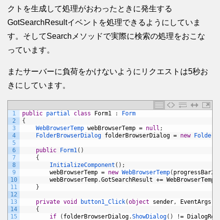
クトを生成して処理がおわったときに発生する
GotSearchResultイベントを処理できるようにしていま
す。そしてSearchメソッドで実際に検索の処理をおこな
っています。
またサーバーに負荷をかけないようにリクエストは5秒お
きにしています。
1
public
partial 
class
Form1
:
Form
2
{
3
WebBrowserTemp 
webBrowserTemp
=
null
;
4
FolderBrowserDialog 
folderBrowserDialog
=
new
FolderB
5
6
public
Form1
(
)
7
{
8
InitializeComponent
(
)
;
9
webBrowserTemp
=
new
WebBrowserTemp
(
progressBar2
)
10
webBrowserTemp
.
GotSearchResult
+=
WebBrowserTemp_
11
}
12
13
private
void
button1_Click
(
object
sender
,
EventArgs
e
14
{
15
if
(
folderBrowserDialog
.
ShowDialog
(
)
!
=
DialogRes