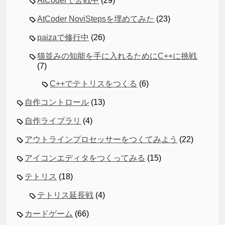
AtCoderで苦戦中
(29)
AtCoder NoviStepsを埋めてみた
(23)
paizaで修行中
(26)
猫並みの知能を手に入れるためにC++に挑戦
(7)
C++でテトリスをつくる
(6)
自作コントロール
(13)
自作ライブラリ
(4)
アウトラインプロセッサーをつくてみよう
(22)
アイコンエディタをつくってみる
(15)
テトリス
(18)
テトリス延長戦
(4)
カードゲーム
(66)