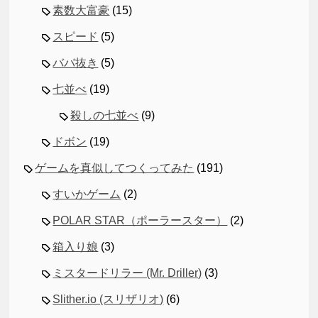
素数大富豪
(15)
スピード
(5)
ババ抜き
(5)
七並べ
(19)
殺しの七並べ
(9)
ドボン
(19)
ゲームを真似してつくってみた
(191)
すいかゲーム
(2)
POLAR STAR（ポーラースター）
(2)
箱入り娘
(3)
ミスタードリラー (Mr. Driller)
(3)
Slither.io (スリザリオ)
(6)