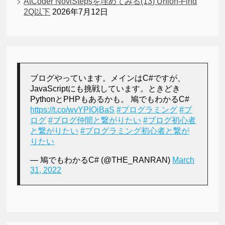
AtCoder NoviStepsを埋めてみる(13) Union-Find
2Q以下
2026年7月12日
ブログやっています。メインはC#ですが、
JavaScriptにも挑戦しています。ときどき
PythonとPHPもあるかも。 鳩でもわかるC#
https://t.co/wvYPIOjBaS
#プログラミング
#ブ
ログ
#ブログ仲間と繋がりたい
#ブログ初心者
と繋がりたい
#プログラミング初心者と繋が
りたい
— 鳩でもわかるC# (@THE_RANRAN)
March
31, 2022