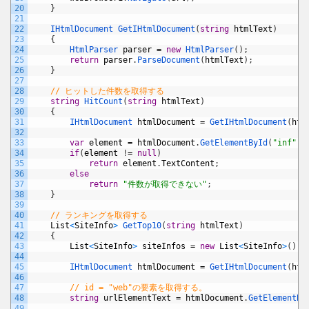
20
}
21
22
IHtmlDocument 
GetIHtmlDocument
(
string
htmlText
)
23
{
24
HtmlParser 
parser
=
new
HtmlParser
(
)
;
25
return
parser
.
ParseDocument
(
htmlText
)
;
26
}
27
28
// ヒットした件数を取得する
29
string
HitCount
(
string
htmlText
)
30
{
31
IHtmlDocument 
htmlDocument
=
GetIHtmlDocument
(
htm
32
33
var
element
=
htmlDocument
.
GetElementById
(
"inf"
)
;
34
if
(
element
!
=
null
)
35
return
element
.
TextContent
;
36
else
37
return
"件数が取得できない"
;
38
}
39
40
// ランキングを取得する
41
List
<
SiteInfo
>
GetTop10
(
string
htmlText
)
42
{
43
List
<
SiteInfo
>
siteInfos
=
new
List
<
SiteInfo
>
(
)
;
44
45
IHtmlDocument 
htmlDocument
=
GetIHtmlDocument
(
htm
46
47
// id = "web"の要素を取得する。
48
string
urlElementText
=
htmlDocument
.
GetElementBy
49