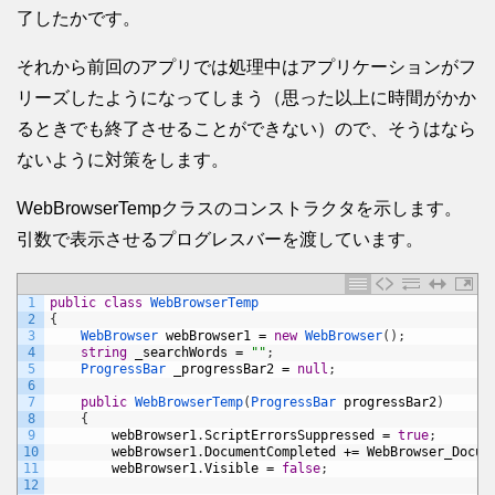
了したかです。
それから前回のアプリでは処理中はアプリケーションがフ
リーズしたようになってしまう（思った以上に時間がかか
るときでも終了させることができない）ので、そうはなら
ないように対策をします。
WebBrowserTempクラスのコンストラクタを示します。
引数で表示させるプログレスバーを渡しています。
1
public
class
WebBrowserTemp
2
{
3
WebBrowser 
webBrowser1
=
new
WebBrowser
(
)
;
4
string
_searchWords
=
""
;
5
ProgressBar 
_progressBar2
=
null
;
6
7
public
WebBrowserTemp
(
ProgressBar 
progressBar2
)
8
{
9
webBrowser1
.
ScriptErrorsSuppressed
=
true
;
10
webBrowser1
.
DocumentCompleted
+=
WebBrowser_Docum
11
webBrowser1
.
Visible
=
false
;
12