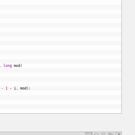
,
long
mod
)
-
1
-
i
,
mod
)
;