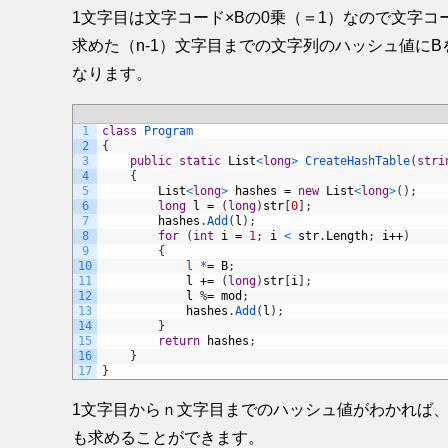
1文字目は文字コード×Bの0乗（＝1）なので文字
求めた（n-1）文字目までの文字列のハッシュ値に
なります。
1
class
Program
2
{
3
public
static
List
<
long
>
CreateHashTable
(
stri
4
{
5
List
<
long
>
hashes
=
new
List
<
long
>
(
)
;
6
long
l
=
(
long
)
str
[
0
]
;
7
hashes
.
Add
(
l
)
;
8
for
(
int
i
=
1
;
i
<
str
.
Length
;
i
++
)
9
{
10
l *
=
B
;
11
l
+=
(
long
)
str
[
i
]
;
12
l
%
=
mod
;
13
hashes
.
Add
(
l
)
;
14
}
15
return
hashes
;
16
}
17
}
1文字目からｎ文字目までのハッシュ値がわかれば、
も求めることができます。