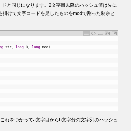
コードと同じになります。2文字目以降のハッシュ値は先に
Bを掛けて文字コードを足したものをmodで割った剰余と
ng
str
,
long
B
,
long
mod
)
これをつかってa文字目からb文字分の文字列のハッシュ