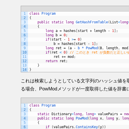
1
class
Program
2
{
3
public
static
long
GetHashFromTable
(
List
<
long
4
{
5
long
a
=
hashes
[
start
+
length
-
1
]
;
6
long
b
=
0
;
7
if
(
start
-
1
>
=
0
)
8
b
=
hashes
[
start
-
1
]
;
9
long
ret
=
(
a
-
b *
PowMod
(
B
,
length
,
mod
10
if
(
ret
<
0
)
// このとき ret が負数だと正し
11
ret
+=
mod
;
12
return
ret
;
13
}
14
}
これは検索しようとしている文字列のハッシュ値を
る場合、PowModメソッドが一度取得した値を辞
1
class
Program
2
{
3
static
Dictionary
<
long
,
long
>
valuePairs
=
ne
4
public
static
long
PowMod
(
long
x
,
long
y
,
lon
5
{
6
if
(
valuePairs
.
ContainsKey
(
y
)
)