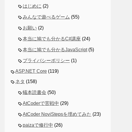
はじめに
(2)
みんなで遊べるゲーム
(55)
お願い
(2)
本当に鳩でも分かるC#講座
(24)
本当に鳩でも分かるJavaScript
(5)
プライバシーポリシー
(1)
ASP.NET Core
(119)
ネタ
(158)
蟻本読書会
(50)
AtCoderで苦戦中
(29)
AtCoder NoviStepsを埋めてみた
(23)
paizaで修行中
(26)