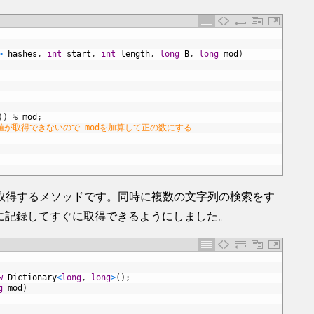
>
hashes
,
int
start
,
int
length
,
long
B
,
long
mod
)
)
)
%
mod
;
い値が取得できないので modを加算して正の数にする
取得するメソッドです。同時に複数の文字列の検索をす
書に記録してすぐに取得できるようにしました。
w
Dictionary
<
long
,
long
>
(
)
;
g
mod
)