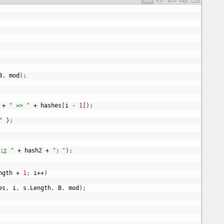
B
,
mod
)
;
+
" => "
+
hashes
[
i
-
1
]
)
;
"
}
;
は "
+
hash2
+
"）"
)
;
ngth
+
1
;
i
++
)
es
,
i
,
s
.
Length
,
B
,
mod
)
;