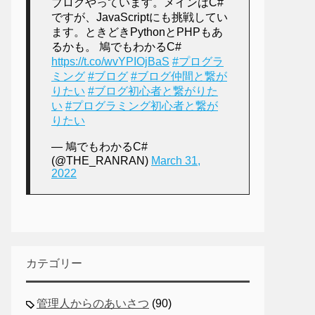
ブログやっています。メインはC#
ですが、JavaScriptにも挑戦してい
ます。ときどきPythonとPHPもあ
るかも。 鳩でもわかるC#
https://t.co/wvYPIOjBaS
#プログラ
ミング
#ブログ
#ブログ仲間と繋が
りたい
#ブログ初心者と繋がりた
い
#プログラミング初心者と繋が
りたい
— 鳩でもわかるC#
(@THE_RANRAN)
March 31,
2022
カテゴリー
管理人からのあいさつ
(90)