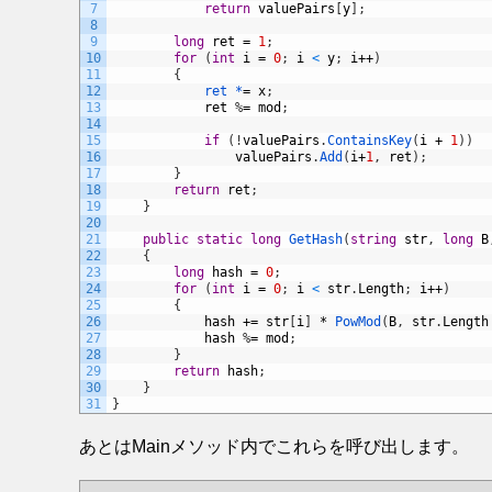
7
return
valuePairs
[
y
]
;
8
9
long
ret
=
1
;
10
for
(
int
i
=
0
;
i
<
y
;
i
++
)
11
{
12
ret *
=
x
;
13
ret
%
=
mod
;
14
15
if
(
!
valuePairs
.
ContainsKey
(
i
+
1
)
)
16
valuePairs
.
Add
(
i
+
1
,
ret
)
;
17
}
18
return
ret
;
19
}
20
21
public
static
long
GetHash
(
string
str
,
long
B
22
{
23
long
hash
=
0
;
24
for
(
int
i
=
0
;
i
<
str
.
Length
;
i
++
)
25
{
26
hash
+=
str
[
i
]
*
PowMod
(
B
,
str
.
Length
27
hash
%
=
mod
;
28
}
29
return
hash
;
30
}
31
}
あとはMainメソッド内でこれらを呼び出します。