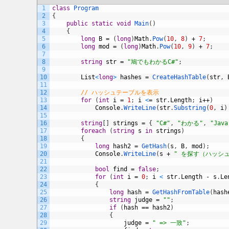
1
class
Program
2
{
3
public
static
void
Main
(
)
4
{
5
long
B
=
(
long
)
Math
.
Pow
(
10
,
8
)
+
7
;
6
long
mod
=
(
long
)
Math
.
Pow
(
10
,
9
)
+
7
;
7
8
string
str
=
"鳩でもわかるC#"
;
9
10
List
<
long
>
hashes
=
CreateHashTable
(
str
,
11
12
// ハッシュテーブルを表示
13
for
(
int
i
=
1
;
i
<
=
str
.
Length
;
i
++
)
14
Console
.
WriteLine
(
str
.
Substring
(
0
,
i
)
15
16
string
[
]
strings
=
{
"C#"
,
"わかる"
,
"Java
17
foreach
(
string
s
in
strings
)
18
{
19
long
hash2
=
GetHash
(
s
,
B
,
mod
)
;
20
Console
.
WriteLine
(
s
+
" を探す（ハッシュ
21
22
bool
find
=
false
;
23
for
(
int
i
=
0
;
i
<
str
.
Length
-
s
.
Le
24
{
25
long
hash
=
GetHashFromTable
(
hash
26
string
judge
=
""
;
27
if
(
hash
==
hash2
)
28
{
29
judge
=
" => 一致"
;