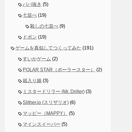
ババ抜き
(5)
七並べ
(19)
殺しの七並べ
(9)
ドボン
(19)
ゲームを真似してつくってみた
(191)
すいかゲーム
(2)
POLAR STAR（ポーラースター）
(2)
箱入り娘
(3)
ミスタードリラー (Mr. Driller)
(3)
Slither.io (スリザリオ)
(6)
マッピー（MAPPY）
(5)
マインスイーパー
(5)