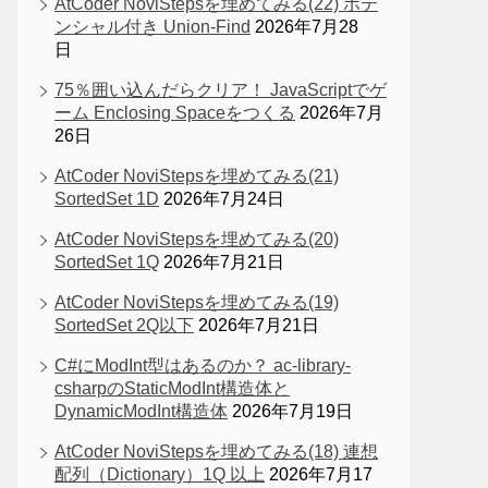
AtCoder NoviStepsを埋めてみる(22) ポテ
ンシャル付き Union-Find
2026年7月28
日
75％囲い込んだらクリア！ JavaScriptでゲ
ーム Enclosing Spaceをつくる
2026年7月
26日
AtCoder NoviStepsを埋めてみる(21)
SortedSet 1D
2026年7月24日
AtCoder NoviStepsを埋めてみる(20)
SortedSet 1Q
2026年7月21日
AtCoder NoviStepsを埋めてみる(19)
SortedSet 2Q以下
2026年7月21日
C#にModInt型はあるのか？ ac-library-
csharpのStaticModInt構造体と
DynamicModInt構造体
2026年7月19日
AtCoder NoviStepsを埋めてみる(18) 連想
配列（Dictionary）1Q 以上
2026年7月17