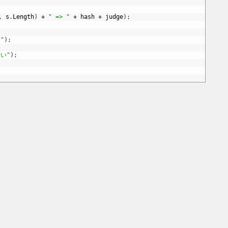
,
s
.
Length
)
+
" => "
+
hash
+
judge
)
;
"
)
;
い"
)
;