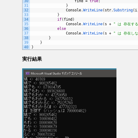
30
find
=
true
;
31
}
32
Console
.
WriteLine
(
str
.
Substring
(
i
33
}
34
if
(
find
)
35
Console
.
WriteLine
(
s
+
" は 存在する
36
else
37
Console
.
WriteLine
(
s
+
" は 存在しな
38
}
39
}
40
}
実行結果