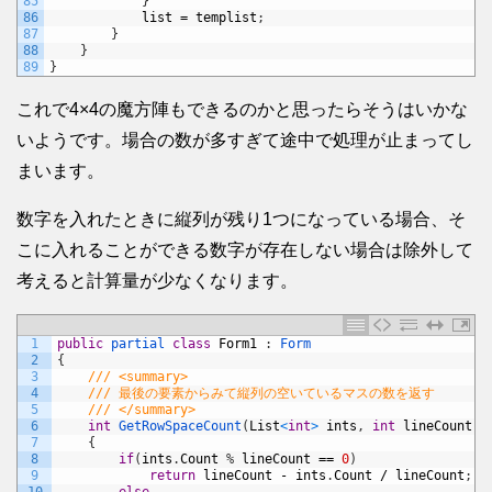
85
}
86
list
=
templist
;
87
}
88
}
89
}
これで4×4の魔方陣もできるのかと思ったらそうはいかな
いようです。場合の数が多すぎて途中で処理が止まってし
まいます。
数字を入れたときに縦列が残り1つになっている場合、そ
こに入れることができる数字が存在しない場合は除外して
考えると計算量が少なくなります。
1
public
partial 
class
Form1
:
Form
2
{
3
/// <summary>
4
/// 最後の要素からみて縦列の空いているマスの数を返す
5
/// </summary>
6
int
GetRowSpaceCount
(
List
<
int
>
ints
,
int
lineCount
)
7
{
8
if
(
ints
.
Count
%
lineCount
==
0
)
9
return
lineCount
-
ints
.
Count
/
lineCount
;