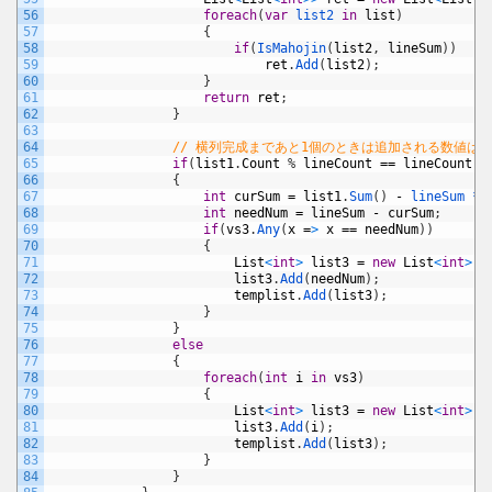
56
foreach
(
var
list2 
in
list
)
57
{
58
if
(
IsMahojin
(
list2
,
lineSum
)
)
59
ret
.
Add
(
list2
)
;
60
}
61
return
ret
;
62
}
63
64
// 横列完成まであと1個のときは追加される数値は
65
if
(
list1
.
Count
%
lineCount
==
lineCount
-
1
66
{
67
int
curSum
=
list1
.
Sum
(
)
-
lineSum *
68
int
needNum
=
lineSum
-
curSum
;
69
if
(
vs3
.
Any
(
x
=
>
x
==
needNum
)
)
70
{
71
List
<
int
>
list3
=
new
List
<
int
>
(
l
72
list3
.
Add
(
needNum
)
;
73
templist
.
Add
(
list3
)
;
74
}
75
}
76
else
77
{
78
foreach
(
int
i
in
vs3
)
79
{
80
List
<
int
>
list3
=
new
List
<
int
>
(
l
81
list3
.
Add
(
i
)
;
82
templist
.
Add
(
list3
)
;
83
}
84
}