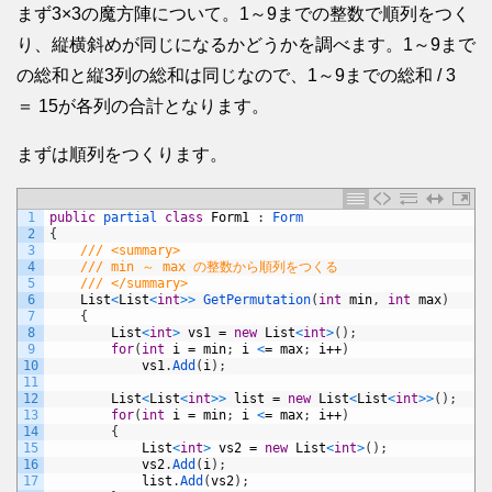
まず3×3の魔方陣について。1～9までの整数で順列をつく
り、縦横斜めが同じになるかどうかを調べます。1～9まで
の総和と縦3列の総和は同じなので、1～9までの総和 / 3
＝ 15が各列の合計となります。
まずは順列をつくります。
1
public
partial 
class
Form1
:
Form
2
{
3
/// <summary>
4
/// min ～ max の整数から順列をつくる
5
/// </summary>
6
List
<
List
<
int
>
>
GetPermutation
(
int
min
,
int
max
)
7
{
8
List
<
int
>
vs1
=
new
List
<
int
>
(
)
;
9
for
(
int
i
=
min
;
i
<
=
max
;
i
++
)
10
vs1
.
Add
(
i
)
;
11
12
List
<
List
<
int
>
>
list
=
new
List
<
List
<
int
>
>
(
)
;
13
for
(
int
i
=
min
;
i
<
=
max
;
i
++
)
14
{
15
List
<
int
>
vs2
=
new
List
<
int
>
(
)
;
16
vs2
.
Add
(
i
)
;
17
list
.
Add
(
vs2
)
;