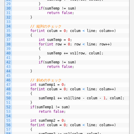
29
}
30
if
(
sumTemp
!
=
sum
)
31
return
false
;
32
}
33
34
// 縦列のチェック
35
for
(
int
colum
=
0
;
colum
<
line
;
colum
++
)
36
{
37
int
sumTemp
=
0
;
38
for
(
int
row
=
0
;
row
<
line
;
row
++
)
39
{
40
sumTemp
+=
vs1
[
row
,
colum
]
;
41
}
42
if
(
sumTemp
!
=
sum
)
43
return
false
;
44
}
45
46
// 斜めのチェック
47
int
sumTemp1
=
0
;
48
for
(
int
colum
=
0
;
colum
<
line
;
colum
++
)
49
{
50
sumTemp1
+=
vs1
[
line
-
colum
-
1
,
colum
]
;
51
}
52
if
(
sumTemp1
!
=
sum
)
53
return
false
;
54
55
int
sumTemp2
=
0
;
56
for
(
int
colum
=
0
;
colum
<
line
;
colum
++
)
57
{