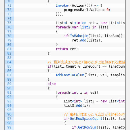
70
{
71
Invoke
(
(
Action
)
(
(
)
=
>
{
72
progressBar1
.
Value
=
0
;
73
}
)
)
;
74
75
List
<
List
<
int
>
>
ret
=
new
List
<
List
<
76
foreach
(
var
list2 
in
list
)
77
{
78
if
(
IsMahojin
(
list2
,
lineSum
)
)
79
ret
.
Add
(
list2
)
;
80
}
81
return
ret
;
82
}
83
84
// 横列完成まであと1個のときは追加される数値
85
if
(
list1
.
Count
%
lineCount
==
lineCount
86
{
87
AddLastToColum
(
list1
,
vs3
,
templist
,
88
}
89
else
90
{
91
foreach
(
int
i
in
vs3
)
92
{
93
List
<
int
>
list3
=
new
List
<
int
>
(
94
list3
.
Add
(
i
)
;
95
96
// 縦列が埋まったら合計がlineCount
97
if
(
GetRowSpaceCount
(
list3
,
lineC
98
{
99
if
(
GetRowSum
(
list3
,
lineCoun