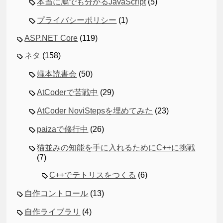
本当に鳩でも分かるJavaScript
(5)
プライバシーポリシー
(1)
ASP.NET Core
(119)
ネタ
(158)
蟻本読書会
(50)
AtCoderで苦戦中
(29)
AtCoder NoviStepsを埋めてみた
(23)
paizaで修行中
(26)
猫並みの知能を手に入れるためにC++に挑戦
(7)
C++でテトリスをつくる
(6)
自作コントロール
(13)
自作ライブラリ
(4)