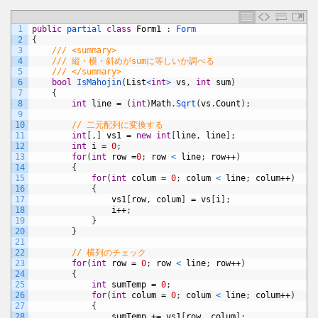
1
public
partial 
class
Form1
:
Form
2
{
3
/// <summary>
4
/// 縦・横・斜めがsumに等しいか調べる
5
/// </summary>
6
bool
IsMahojin
(
List
<
int
>
vs
,
int
sum
)
7
{
8
int
line
=
(
int
)
Math
.
Sqrt
(
vs
.
Count
)
;
9
10
// 二元配列に変換する
11
int
[
,
]
vs1
=
new
int
[
line
,
line
]
;
12
int
i
=
0
;
13
for
(
int
row
=
0
;
row
<
line
;
row
++
)
14
{
15
for
(
int
colum
=
0
;
colum
<
line
;
colum
++
)
16
{
17
vs1
[
row
,
colum
]
=
vs
[
i
]
;
18
i
++
;
19
}
20
}
21
22
// 横列のチェック
23
for
(
int
row
=
0
;
row
<
line
;
row
++
)
24
{
25
int
sumTemp
=
0
;
26
for
(
int
colum
=
0
;
colum
<
line
;
colum
++
)
27
{
28
sumTemp
+=
vs1
[
row
,
colum
]
;