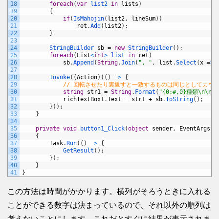
18
foreach
(
var
list2 
in
lists
)
19
{
20
if
(
IsMahojin
(
list2
,
lineSum
)
)
21
ret
.
Add
(
list2
)
;
22
}
23
24
StringBuilder 
sb
=
new
StringBuilder
(
)
;
25
foreach
(
List
<
int
>
list 
in
ret
)
26
sb
.
Append
(
String
.
Join
(
", "
,
list
.
Select
(
x
=
>
27
28
Invoke
(
(
Action
)
(
(
)
=
>
{
29
// 回転させたり裏返すと一致するものは同じとしてカウ
30
string
str1
=
String
.
Format
(
"{0:#,0}種類\n\n"
,
31
richTextBox1
.
Text
=
str1
+
sb
.
ToString
(
)
;
32
}
)
)
;
33
}
34
35
private
void
button1_Click
(
object
sender
,
EventArgs
e
36
{
37
Task
.
Run
(
(
)
=
>
{
38
GetResult
(
)
;
39
}
)
;
40
}
41
}
この方法は時間がかかります。横列がそろうときに入れる
ことができる数字は決まっているので、それ以外の順列は
考えないことにします。これだとすぐに結果が表示されま