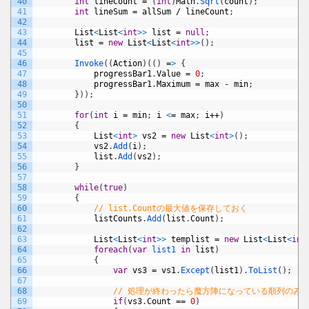
40
int
lineCount
=
(
int
)
Math
.
Sqrt
(
count
)
;
41
int
lineSum
=
allSum
/
lineCount
;
42
43
List
<
List
<
int
>
>
list
=
null
;
44
list
=
new
List
<
List
<
int
>
>
(
)
;
45
46
Invoke
(
(
Action
)
(
(
)
=
>
{
47
progressBar1
.
Value
=
0
;
48
progressBar1
.
Maximum
=
max
-
min
;
49
}
)
)
;
50
51
for
(
int
i
=
min
;
i
<
=
max
;
i
++
)
52
{
53
List
<
int
>
vs2
=
new
List
<
int
>
(
)
;
54
vs2
.
Add
(
i
)
;
55
list
.
Add
(
vs2
)
;
56
}
57
58
while
(
true
)
59
{
60
// list.Countの最大値を保存しておく
61
listCounts
.
Add
(
list
.
Count
)
;
62
63
List
<
List
<
int
>
>
templist
=
new
List
<
List
<
int
64
foreach
(
var
list1 
in
list
)
65
{
66
var
vs3
=
vs1
.
Except
(
list1
)
.
ToList
(
)
;
67
68
// 処理が終わったら魔方陣になっている順列のみ
69
if
(
vs3
.
Count
==
0
)