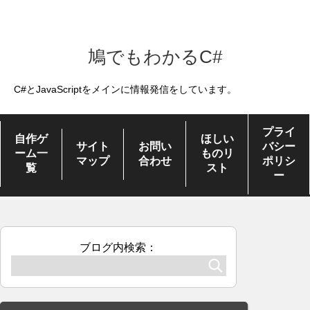
鳩でもわかるC#
C#とJavaScriptをメインに情報発信をしています。
プライ
自作ゲ
ほしい
サイト
お問い
バシー
ーム一
ものリ
マップ
合わせ
ポリシ
覧
スト
ー
ブログ内検索：