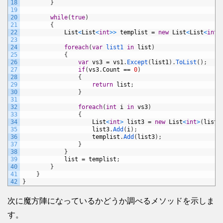
18
}
19
20
while
(
true
)
21
{
22
List
<
List
<
int
>
>
templist
=
new
List
<
List
<
int
>
23
24
foreach
(
var
list1 
in
list
)
25
{
26
var
vs3
=
vs1
.
Except
(
list1
)
.
ToList
(
)
;
27
if
(
vs3
.
Count
==
0
)
28
{
29
return
list
;
30
}
31
32
foreach
(
int
i
in
vs3
)
33
{
34
List
<
int
>
list3
=
new
List
<
int
>
(
list1
35
list3
.
Add
(
i
)
;
36
templist
.
Add
(
list3
)
;
37
}
38
}
39
list
=
templist
;
40
}
41
}
42
}
次に魔方陣になっているかどうか調べるメソッドを示しま
す。