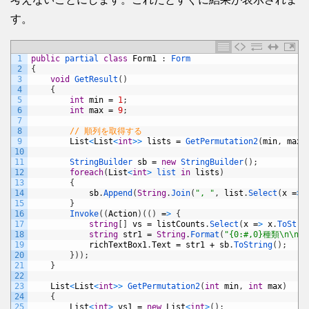
す。
1
public
partial 
class
Form1
:
Form
2
{
3
void
GetResult
(
)
4
{
5
int
min
=
1
;
6
int
max
=
9
;
7
8
// 順列を取得する
9
List
<
List
<
int
>
>
lists
=
GetPermutation2
(
min
,
max
)
10
11
StringBuilder 
sb
=
new
StringBuilder
(
)
;
12
foreach
(
List
<
int
>
list 
in
lists
)
13
{
14
sb
.
Append
(
String
.
Join
(
", "
,
list
.
Select
(
x
=
>
15
}
16
Invoke
(
(
Action
)
(
(
)
=
>
{
17
string
[
]
vs
=
listCounts
.
Select
(
x
=
>
x
.
ToStri
18
string
str1
=
String
.
Format
(
"{0:#,0}種類\n\n"
,
19
richTextBox1
.
Text
=
str1
+
sb
.
ToString
(
)
;
20
}
)
)
;
21
}
22
23
List
<
List
<
int
>
>
GetPermutation2
(
int
min
,
int
max
)
24
{
25
List
<
int
>
vs1
=
new
List
<
int
>
(
)
;