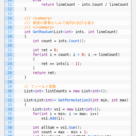
10
else
11
return
lineCount
-
ints
.
Count
/
lineCount
-
12
}
13
14
/// <summary>
15
/// 最後の要素からみて縦列の合計を返す
16
/// </summary>
17
int
GetRowSum
(
List
<
int
>
ints
,
int
lineCount
)
18
{
19
int
count
=
ints
.
Count
(
)
;
20
21
int
ret
=
0
;
22
for
(
int
i
=
count
;
i
>
0
;
i
-=
lineCount
)
23
{
24
ret
+=
ints
[
i
-
1
]
;
25
}
26
return
ret
;
27
}
28
29
// フィールド変数
30
List
<
int
>
listCounts
=
new
List
<
int
>
(
)
;
31
32
List
<
List
<
int
>
>
GetPermutation3
(
int
min
,
int
max
)
33
{
34
List
<
int
>
vs1
=
new
List
<
int
>
(
)
;
35
for
(
int
i
=
min
;
i
<
=
max
;
i
++
)
36
vs1
.
Add
(
i
)
;
37
38
int
allSum
=
vs1
.
Sum
(
)
;
39
int
count
=
max
-
min
+
1
;