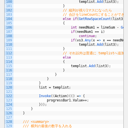
100
templist
.
Add
(
list3
)
;
101
}
102
// 縦列が残り1マスになったら
103
// 合計をlineCountにすることができ
104
else
if
(
GetRowSpaceCount
(
list3
,
105
{
106
int
needNum1
=
lineSum
-
Get
107
if
(
needNum1
==
i
)
108
continue
;
109
if
(
vs3
.
Any
(
x
=
>
x
==
needNum
110
templist
.
Add
(
list3
)
;
111
}
112
// それ以外は普通に templistへ追加
113
else
114
{
115
templist
.
Add
(
list3
)
;
116
}
117
}
118
}
119
}
120
list
=
templist
;
121
122
Invoke
(
(
Action
)
(
(
)
=
>
{
123
progressBar1
.
Value
++
;
124
}
)
)
;
125
}
126
}
127
128
/// <summary>
129
/// 横列の最後の数字を入れる