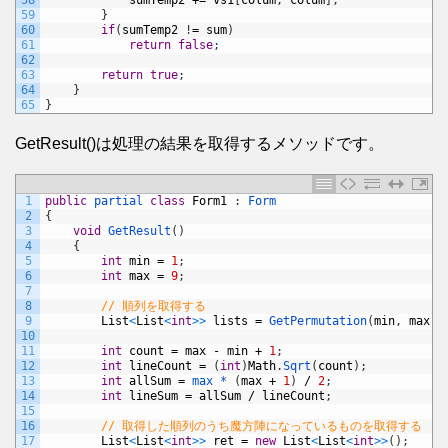
58
sumTemp2
+=
vs1
[
colum
,
colum
]
;
59
}
60
if
(
sumTemp2
!
=
sum
)
61
return
false
;
62
63
return
true
;
64
}
65
}
GetResult()は処理の結果を取得するメソッドです。
1
public
partial 
class
Form1
:
Form
2
{
3
void
GetResult
(
)
4
{
5
int
min
=
1
;
6
int
max
=
9
;
7
8
// 順列を取得する
9
List
<
List
<
int
>
>
lists
=
GetPermutation
(
min
,
max
)
;
10
11
int
count
=
max
-
min
+
1
;
12
int
lineCount
=
(
int
)
Math
.
Sqrt
(
count
)
;
13
int
allSum
=
max *
(
max
+
1
)
/
2
;
14
int
lineSum
=
allSum
/
lineCount
;
15
16
// 取得した順列のうち魔方陣になっているものを取得する
17
List
<
List
<
int
>
>
ret
=
new
List
<
List
<
int
>
>
(
)
;