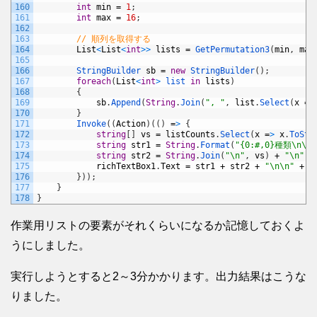
160
int
min
=
1
;
161
int
max
=
16
;
162
163
// 順列を取得する
164
List
<
List
<
int
>
>
lists
=
GetPermutation3
(
min
,
max
165
166
StringBuilder 
sb
=
new
StringBuilder
(
)
;
167
foreach
(
List
<
int
>
list 
in
lists
)
168
{
169
sb
.
Append
(
String
.
Join
(
", "
,
list
.
Select
(
x
=
>
170
}
171
Invoke
(
(
Action
)
(
(
)
=
>
{
172
string
[
]
vs
=
listCounts
.
Select
(
x
=
>
x
.
ToStr
173
string
str1
=
String
.
Format
(
"{0:#,0}種類\n\n"
174
string
str2
=
String
.
Join
(
"\n"
,
vs
)
+
"\n"
;
175
richTextBox1
.
Text
=
str1
+
str2
+
"\n\n"
+
s
176
}
)
)
;
177
}
178
}
作業用リストの要素がそれくらいになるか記憶しておくよ
うにしました。
実行しようとすると2～3分かかります。出力結果はこうな
りました。