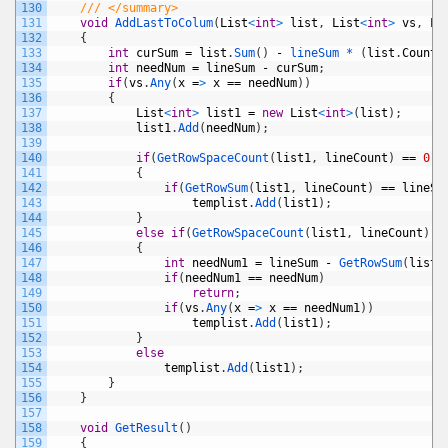
130
/// </summary>
131
void
AddLastToColum
(
List
<
int
>
list
,
List
<
int
>
vs
,
Li
132
{
133
int
curSum
=
list
.
Sum
(
)
-
lineSum *
(
list
.
Count
134
int
needNum
=
lineSum
-
curSum
;
135
if
(
vs
.
Any
(
x
=
>
x
==
needNum
)
)
136
{
137
List
<
int
>
list1
=
new
List
<
int
>
(
list
)
;
138
list1
.
Add
(
needNum
)
;
139
140
if
(
GetRowSpaceCount
(
list1
,
lineCount
)
==
0
)
141
{
142
if
(
GetRowSum
(
list1
,
lineCount
)
==
lineSu
143
templist
.
Add
(
list1
)
;
144
}
145
else
if
(
GetRowSpaceCount
(
list1
,
lineCount
)
=
146
{
147
int
needNum1
=
lineSum
-
GetRowSum
(
list1
148
if
(
needNum1
==
needNum
)
149
return
;
150
if
(
vs
.
Any
(
x
=
>
x
==
needNum1
)
)
151
templist
.
Add
(
list1
)
;
152
}
153
else
154
templist
.
Add
(
list1
)
;
155
}
156
}
157
158
void
GetResult
(
)
159
{