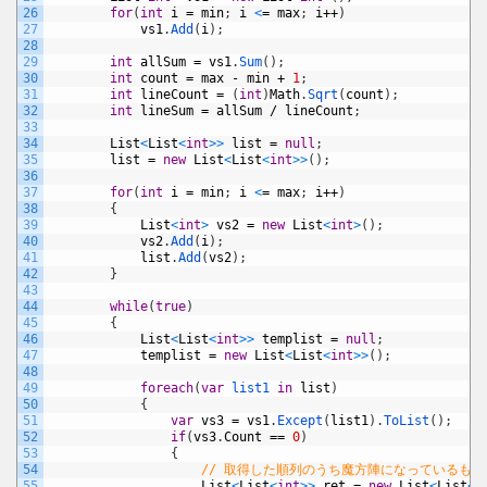
26
for
(
int
i
=
min
;
i
<
=
max
;
i
++
)
27
vs1
.
Add
(
i
)
;
28
29
int
allSum
=
vs1
.
Sum
(
)
;
30
int
count
=
max
-
min
+
1
;
31
int
lineCount
=
(
int
)
Math
.
Sqrt
(
count
)
;
32
int
lineSum
=
allSum
/
lineCount
;
33
34
List
<
List
<
int
>
>
list
=
null
;
35
list
=
new
List
<
List
<
int
>
>
(
)
;
36
37
for
(
int
i
=
min
;
i
<
=
max
;
i
++
)
38
{
39
List
<
int
>
vs2
=
new
List
<
int
>
(
)
;
40
vs2
.
Add
(
i
)
;
41
list
.
Add
(
vs2
)
;
42
}
43
44
while
(
true
)
45
{
46
List
<
List
<
int
>
>
templist
=
null
;
47
templist
=
new
List
<
List
<
int
>
>
(
)
;
48
49
foreach
(
var
list1 
in
list
)
50
{
51
var
vs3
=
vs1
.
Except
(
list1
)
.
ToList
(
)
;
52
if
(
vs3
.
Count
==
0
)
53
{
54
// 取得した順列のうち魔方陣になっているも
55
List
<
List
<
int
>
>
ret
=
new
List
<
List
<
i