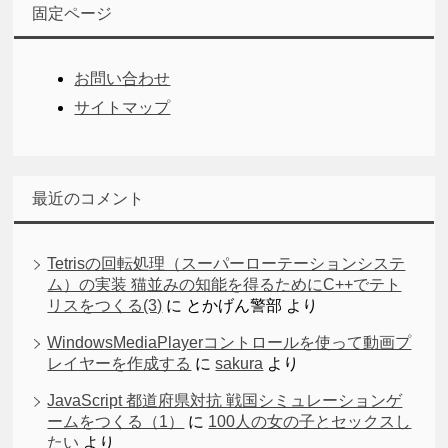
固定ページ
お問い合わせ
サイトマップ
最近のコメント
Tetrisの回転処理（スーパーローテーションシステ
ム）の実装 猫並みの知能を得るためにC++でテト
リスをつくる(3)
に
とかげん警部
より
WindowsMediaPlayerコントロールを使って動画プ
レイヤーを作成する
に
sakura
より
JavaScript 都道府県対抗 戦国シミュレーションゲ
ームをつくる（1）
に
100人の女の子とセックスし
たい
より