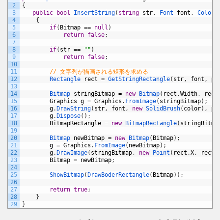
2
{
3
public
bool
InsertString
(
string
str
,
Font 
font
,
Color 
4
{
5
if
(
Bitmap
==
null
)
6
return
false
;
7
8
if
(
str
==
""
)
9
return
false
;
10
11
// 文字列が描画される矩形を求める
12
Rectangle 
rect
=
GetStringRectangle
(
str
,
font
,
po
13
14
Bitmap 
stringBitmap
=
new
Bitmap
(
rect
.
Width
,
rect
15
Graphics
g
=
Graphics
.
FromImage
(
stringBitmap
)
;
16
g
.
DrawString
(
str
,
font
,
new
SolidBrush
(
color
)
,
po
17
g
.
Dispose
(
)
;
18
BitmapRectangle
=
new
BitmapRectangle
(
stringBitma
19
20
Bitmap 
newBitmap
=
new
Bitmap
(
Bitmap
)
;
21
g
=
Graphics
.
FromImage
(
newBitmap
)
;
22
g
.
DrawImage
(
stringBitmap
,
new
Point
(
rect
.
X
,
rect
.
23
Bitmap
=
newBitmap
;
24
25
ShowBitmap
(
DrawBoderRectangle
(
Bitmap
)
)
;
26
27
return
true
;
28
}
29
}