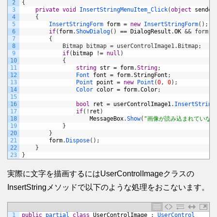
2
{
3
private
void
InsertStringMenuItem_Click
(
object
sender
4
{
5
InsertStringForm 
form
=
new
InsertStringForm
(
)
;
6
if
(
form
.
ShowDialog
(
)
==
DialogResult
.
OK
&& form.S
7
        {
8
            Bitmap bitmap = userControlImage1.Bitmap;
9
if
(
bitmap
!
=
null
)
10
{
11
string
str
=
form
.
String
;
12
Font 
font
=
form
.
StringFont
;
13
Point 
point
=
new
Point
(
0
,
0
)
;
14
Color 
color
=
form
.
Color
;
15
16
bool
ret
=
userControlImage1
.
InsertString
17
if
(
!
ret
)
18
MessageBox
.
Show
(
"画像が読み込まれていな
19
}
20
}
21
form
.
Dispose
(
)
;
22
}
23
}
実際に文字を描画するにはUserControlImageクラスの
InsertStringメソッドで以下のような処理をおこないます。
1
public
partial 
class
UserControlImage
:
UserControl