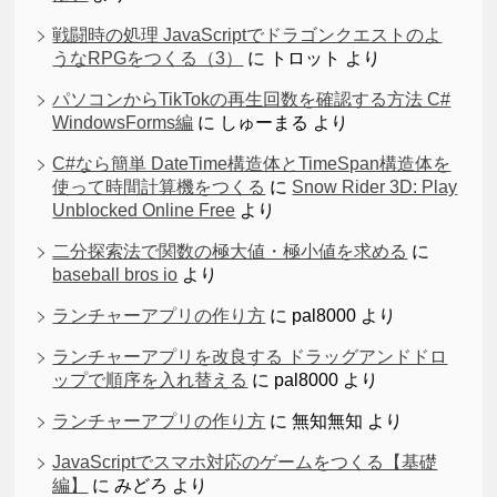
戦闘時の処理 JavaScriptでドラゴンクエストのよ
うなRPGをつくる（3）
に
トロット
より
パソコンからTikTokの再生回数を確認する方法 C#
WindowsForms編
に
しゅーまる
より
C#なら簡単 DateTime構造体とTimeSpan構造体を
使って時間計算機をつくる
に
Snow Rider 3D: Play
Unblocked Online Free
より
二分探索法で関数の極大値・極小値を求める
に
baseball bros io
より
ランチャーアプリの作り方
に
pal8000
より
ランチャーアプリを改良する ドラッグアンドドロ
ップで順序を入れ替える
に
pal8000
より
ランチャーアプリの作り方
に
無知無知
より
JavaScriptでスマホ対応のゲームをつくる【基礎
編】
に
みどろ
より