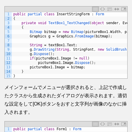
1
public
partial 
class
InsertStringForm
:
Form
2
{
3
private
void
TextBox1_TextChanged
(
object
sender
,
Even
4
{
5
Bitmap 
bitmap
=
new
Bitmap
(
pictureBox1
.
Width
,
pic
6
Graphics
g
=
Graphics
.
FromImage
(
bitmap
)
;
7
8
String
=
textBox1
.
Text
;
9
g
.
DrawString
(
String
,
StringFont
,
new
SolidBrush
(
C
10
g
.
Dispose
(
)
;
11
if
(
pictureBox1
.
Image
!
=
null
)
12
pictureBox1
.
Image
.
Dispose
(
)
;
13
pictureBox1
.
Image
=
bitmap
;
14
}
15
}
メインフォームでメニューが選択されると、上記で作成し
たクラスから生成されたダイアログが表示されます。適切
な設定をして[OK]ボタンをおすと文字列が画像のなかに挿
入されます。
1
public
partial 
class
Form1
:
Form