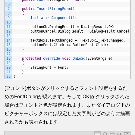
6
7
public
InsertStringForm
(
)
8
{
9
InitializeComponent
(
)
;
10
11
buttonOK
.
DialogResult
=
DialogResult
.
OK
;
12
buttonCancel
.
DialogResult
=
DialogResult
.
Cancel
;
13
14
textBox1
.
TextChanged
+=
TextBox1_TextChanged
;
15
buttonFont
.
Click
+=
ButtonFont_Click
;
16
}
17
18
protected
override 
void
OnLoad
(
EventArgs
e
)
19
{
20
StringFont
=
Font
;
21
}
22
}
[フォント]ボタンがクリックするとフォント設定をするた
めのFontDialogが現れます。そして[OK]がクリックされた
場合はフォントと色が設定されます。またダイアログ下の
ピクチャーボックスには設定した文字列がどのように描画
されるかも表示されます。