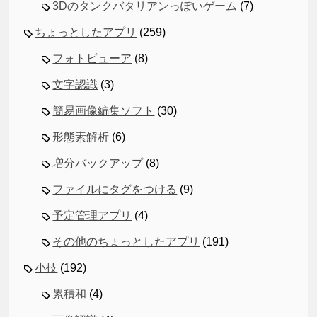
3Dのタンクバタリアンっぽいゲーム
(7)
ちょっとしたアプリ
(259)
フォトビューア
(8)
文字認識
(3)
簡易画像編集ソフト
(30)
形態素解析
(6)
増分バックアップ
(8)
ファイルにタグをつける
(9)
予定管理アプリ
(4)
その他のちょっとしたアプリ
(191)
小技
(192)
累積和
(4)