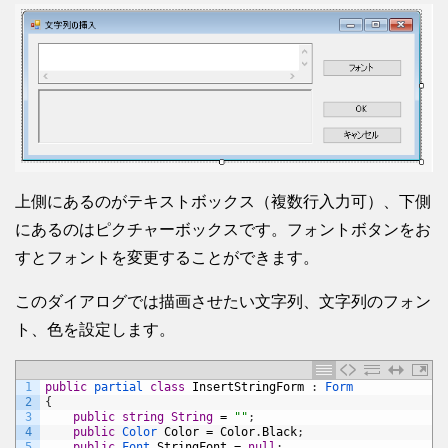
上側にあるのがテキストボックス（複数行入力可）、下側
にあるのはピクチャーボックスです。フォントボタンをお
すとフォントを変更することができます。
このダイアログでは描画させたい文字列、文字列のフォン
ト、色を設定します。
1
public
partial 
class
InsertStringForm
:
Form
2
{
3
public
string
String
=
""
;
4
public
Color 
Color
=
Color
.
Black
;
5
public
Font 
StringFont
=
null
;