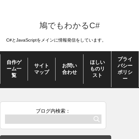
鳩でもわかるC#
C#とJavaScriptをメインに情報発信をしています。
プライ
自作ゲ
ほしい
サイト
お問い
バシー
ーム一
ものリ
マップ
合わせ
ポリシ
覧
スト
ー
ブログ内検索：