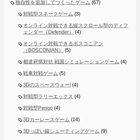
独自性を追加してつくったゲーム
(67)
対戦型スネークゲーム
(3)
オンライン対戦できる縦スクロール型のディフ
ェンダー（Defender）
(4)
オンライン対戦できるボスコニアン
（BOSCONIAN）
(5)
都道府県対抗 戦国シミュレーションゲーム
(4)
戦車対戦ゲーム
(5)
3Dのスペースウォー!
(4)
対戦型ラリーエックス
(4)
対戦型Pengo
(4)
3Dカーレースゲーム
(14)
3Dっぽい縦シューティングゲーム
(9)