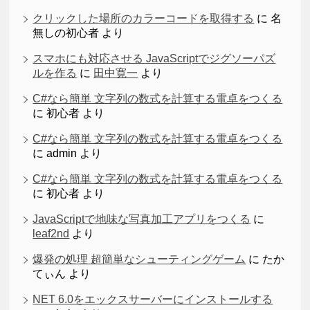
クリックした場所のカラーコードを取得する
に
名
無しの初心者
より
スマホにも対応させる JavaScriptでジグソーパズ
ルを作る
に
田中寛一
より
C#なら簡単 文字列の数式を計算する電卓をつくる
に
初心者
より
C#なら簡単 文字列の数式を計算する電卓をつくる
に
admin
より
C#なら簡単 文字列の数式を計算する電卓をつくる
に
初心者
より
JavaScriptで地味な写真加工アプリをつくる
に
leaf2nd
より
爆発の処理 超簡単なシューティングゲーム
に
たか
てぃん
より
NET 6.0をエックスサーバーにインストールする