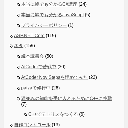
本当に鳩でも分かるC#講座
(24)
本当に鳩でも分かるJavaScript
(5)
プライバシーポリシー
(1)
ASP.NET Core
(119)
ネタ
(159)
蟻本読書会
(50)
AtCoderで苦戦中
(30)
AtCoder NoviStepsを埋めてみた
(23)
paizaで修行中
(26)
猫並みの知能を手に入れるためにC++に挑戦
(7)
C++でテトリスをつくる
(6)
自作コントロール
(13)