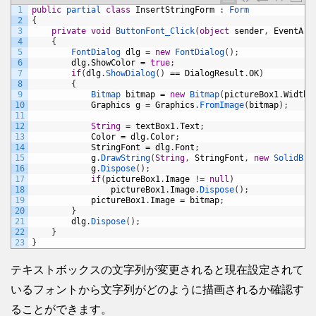
1
public
partial 
class
InsertStringForm
:
Form
2
{
3
private
void
ButtonFont_Click
(
object
sender
,
EventArg
4
{
5
FontDialog 
dlg
=
new
FontDialog
(
)
;
6
dlg
.
ShowColor
=
true
;
7
if
(
dlg
.
ShowDialog
(
)
==
DialogResult
.
OK
)
8
{
9
Bitmap 
bitmap
=
new
Bitmap
(
pictureBox1
.
Width
,
10
Graphics
g
=
Graphics
.
FromImage
(
bitmap
)
;
11
12
String
=
textBox1
.
Text
;
13
Color
=
dlg
.
Color
;
14
StringFont
=
dlg
.
Font
;
15
g
.
DrawString
(
String
,
StringFont
,
new
SolidBru
16
g
.
Dispose
(
)
;
17
if
(
pictureBox1
.
Image
!
=
null
)
18
pictureBox1
.
Image
.
Dispose
(
)
;
19
pictureBox1
.
Image
=
bitmap
;
20
}
21
dlg
.
Dispose
(
)
;
22
}
23
}
テキストボックスの文字列が変更されると現在設定されて
いるフォントから文字列がどのように描画されるか確認す
ることができます。