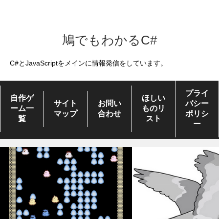
鳩でもわかるC#
C#とJavaScriptをメインに情報発信をしています。
プライ
自作ゲ
ほしい
サイト
お問い
バシー
ーム一
ものリ
マップ
合わせ
ポリシ
覧
スト
ー