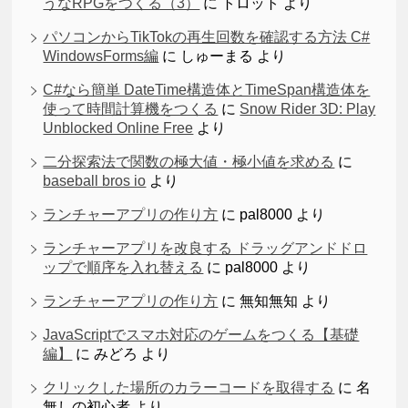
うなRPGをつくる（3）
に
トロット
より
パソコンからTikTokの再生回数を確認する方法 C#
WindowsForms編
に
しゅーまる
より
C#なら簡単 DateTime構造体とTimeSpan構造体を
使って時間計算機をつくる
に
Snow Rider 3D: Play
Unblocked Online Free
より
二分探索法で関数の極大値・極小値を求める
に
baseball bros io
より
ランチャーアプリの作り方
に
pal8000
より
ランチャーアプリを改良する ドラッグアンドドロ
ップで順序を入れ替える
に
pal8000
より
ランチャーアプリの作り方
に
無知無知
より
JavaScriptでスマホ対応のゲームをつくる【基礎
編】
に
みどろ
より
クリックした場所のカラーコードを取得する
に
名
無しの初心者
より