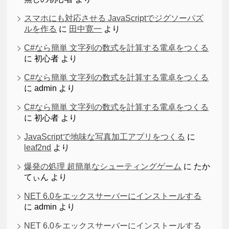
スマホにも対応させる JavaScriptでジグソーパズ
ルを作る
に
田中寛一
より
C#なら簡単 文字列の数式を計算する電卓をつくる
に
初心者
より
C#なら簡単 文字列の数式を計算する電卓をつくる
に
admin
より
C#なら簡単 文字列の数式を計算する電卓をつくる
に
初心者
より
JavaScriptで地味な写真加工アプリをつくる
に
leaf2nd
より
爆発の処理 超簡単なシューティングゲーム
に
たか
てぃん
より
NET 6.0をエックスサーバーにインストールする
に
admin
より
NET 6.0をエックスサーバーにインストールする