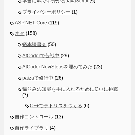
本当に鳩でも分かるJavaScript
(5)
プライバシーポリシー
(1)
ASP.NET Core
(119)
ネタ
(158)
蟻本読書会
(50)
AtCoderで苦戦中
(29)
AtCoder NoviStepsを埋めてみた
(23)
paizaで修行中
(26)
猫並みの知能を手に入れるためにC++に挑戦
(7)
C++でテトリスをつくる
(6)
自作コントロール
(13)
自作ライブラリ
(4)