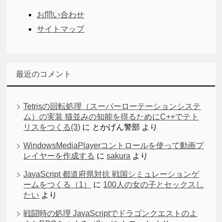
お問い合わせ
サイトマップ
最近のコメント
Tetrisの回転処理（スーパーローテーションシステ
ム）の実装 猫並みの知能を得るためにC++でテト
リスをつくる(3)
に
とかげん警部
より
WindowsMediaPlayerコントロールを使って動画プ
レイヤーを作成する
に
sakura
より
JavaScript 都道府県対抗 戦国シミュレーションゲ
ームをつくる（1）
に
100人の女の子とセックスし
たい
より
戦闘時の処理 JavaScriptでドラゴンクエストのよ