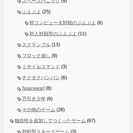
スペースパニック
(9)
ぷよぷよ
(25)
対コンピュータ対戦のぷよぷよ
(6)
対人対戦型のぷよぷよ
(11)
スクランブル
(13)
ブロック崩し
(9)
ミサイルコマンド
(3)
チクタクバンバン
(6)
Spacewar!
(8)
万引き少年
(6)
その他のゲーム
(28)
独自性を追加してつくったゲーム
(67)
対戦型スネークゲーム
(3)