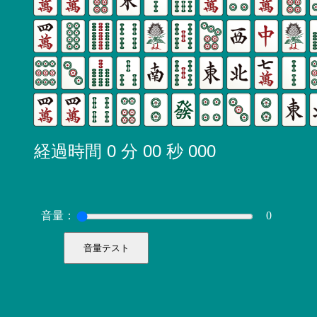
音量：
0
音量テスト